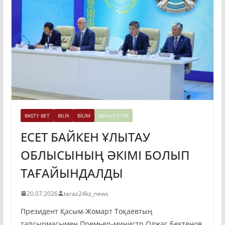
BASTY BET
BILİK
BİLİM
JAŃALYQTAR
ЕСЕТ БАЙКЕН ҰЛЫТАУ
ОБЛЫСЫНЫҢ ӘКІМІ БОЛЫП
ТАҒАЙЫНДАЛДЫ
20.07.2026
taraz24kz_news
Президент Қасым-Жомарт Тоқаевтың
тапсырмасымен Премьер-министр Олжас Бектенов