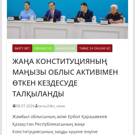
BASTY BET
DENSAÝLYQ
JAŃALYQTAR
TARAZ 24 ONLINE KZ
ЖАҢА КОНСТИТУЦИЯНЫҢ
МАҢЫЗЫ ОБЛЫС АКТИВІМЕН
ӨТКЕН КЕЗДЕСУДЕ
ТАЛҚЫЛАНДЫ
08.07.2026
taraz24kz_news
Жамбыл облысының әкімі Ербол Қарашөкеев
Қазақстан Республикасының жаңа
Конституциясының заңды күшіне енуіне