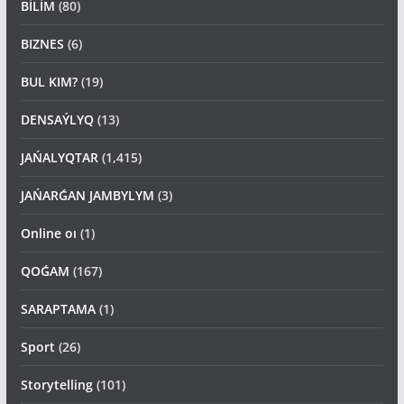
BİLİM
(80)
BIZNES
(6)
BUL KIM?
(19)
DENSAÝLYQ
(13)
JAŃALYQTAR
(1,415)
JAŃARǴAN JAMBYLYM
(3)
Online oı
(1)
QOǴAM
(167)
SARAPTAMA
(1)
Sport
(26)
Storytelling
(101)