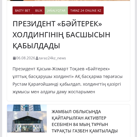
BASTY BET
BILİK
JAŃALYQTAR
TARAZ 24 ONLINE KZ
ПРЕЗИДЕНТ «БӘЙТЕРЕК»
ХОЛДИНГІНІҢ БАСШЫСЫН
ҚАБЫЛДАДЫ
06.08.2026
taraz24kz_news
Президент Қасым-Жомарт Тоқаев «Бәйтерек»
ұлттық басқарушы холдингі» АҚ басқарма төрағасы
Рустам Қарағойшинді қабылдап, холдингтің қазіргі
жұмысы мен алдағы даму жоспарымен
ЖАМБЫЛ ОБЛЫСЫНДА
ҚАЙТАРЫЛҒАН АКТИВТЕР
ЕСЕБІНЕН 84 МЫҢ ТҰРҒЫН
ТҰРАҚТЫ ГАЗБЕН ҚАМТЫЛАДЫ