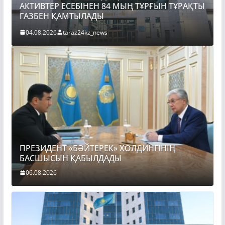
АКТИВТЕР ЕСЕБІНЕН 84 МЫҢ ТҰРҒЫН ТҰРАҚТЫ
ГАЗБЕН ҚАМТЫЛАДЫ
04.08.2026
taraz24kz_news
ПРЕЗИДЕНТ «БӘЙТЕРЕК» ХОЛДИНГІНІҢ
БАСШЫСЫН ҚАБЫЛДАДЫ
06.08.2026