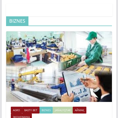
BIZNES
AGRO
BASTY BET
BIZNES
JAŃALYQTAR
АЙМАҚ
ЭКОНОМИКА