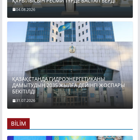
ҚҰРЫЛЫСЫН РЕСМИ ТҮРДЕ БАСТАП БЕРДІ
04.08.2026
ҚАЗАҚСТАНДА ГИДРОЭНЕРГЕТИКАНЫ
ДАМЫТУДЫҢ 2035 ЖЫЛҒА ДЕЙІНГІ ЖОСПАРЫ
БЕКІТІЛДІ
31.07.2026
BİLİM