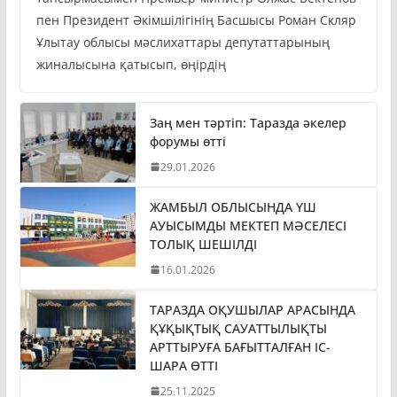
пен Президент Әкімшілігінің Басшысы Роман Скляр
Ұлытау облысы мәслихаттары депутаттарының
жиналысына қатысып, өңірдің
Заң мен тәртіп: Таразда әкелер
форумы өтті
29.01.2026
ЖАМБЫЛ ОБЛЫСЫНДА ҮШ
АУЫСЫМДЫ МЕКТЕП МӘСЕЛЕСІ
ТОЛЫҚ ШЕШІЛДІ
16.01.2026
ТАРАЗДА ОҚУШЫЛАР АРАСЫНДА
ҚҰҚЫҚТЫҚ САУАТТЫЛЫҚТЫ
АРТТЫРУҒА БАҒЫТТАЛҒАН ІС-
ШАРА ӨТТІ
25.11.2025