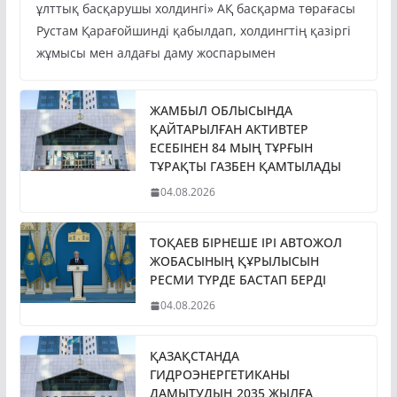
ұлттық басқарушы холдингі» АҚ басқарма төрағасы
Рустам Қарағойшинді қабылдап, холдингтің қазіргі
жұмысы мен алдағы даму жоспарымен
ЖАМБЫЛ ОБЛЫСЫНДА
ҚАЙТАРЫЛҒАН АКТИВТЕР
ЕСЕБІНЕН 84 МЫҢ ТҰРҒЫН
ТҰРАҚТЫ ГАЗБЕН ҚАМТЫЛАДЫ
04.08.2026
ТОҚАЕВ БІРНЕШЕ ІРІ АВТОЖОЛ
ЖОБАСЫНЫҢ ҚҰРЫЛЫСЫН
РЕСМИ ТҮРДЕ БАСТАП БЕРДІ
04.08.2026
ҚАЗАҚСТАНДА
ГИДРОЭНЕРГЕТИКАНЫ
ДАМЫТУДЫҢ 2035 ЖЫЛҒА