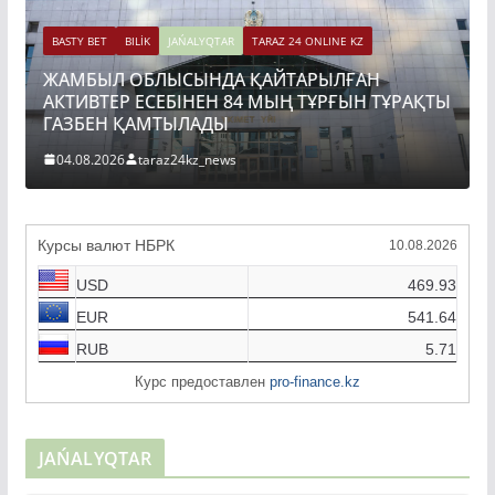
BASTY BET
BILİK
JAŃALYQTAR
TARAZ 24 ONLINE KZ
ЖАМБЫЛ ОБЛЫСЫНДА ҚАЙТАРЫЛҒАН
АКТИВТЕР ЕСЕБІНЕН 84 МЫҢ ТҰРҒЫН ТҰРАҚТЫ
ГАЗБЕН ҚАМТЫЛАДЫ
04.08.2026
taraz24kz_news
Курсы валют НБРК
10.08.2026
USD
469.93
EUR
541.64
RUB
5.71
Курс предоставлен
pro-finance.kz
JAŃALYQTAR