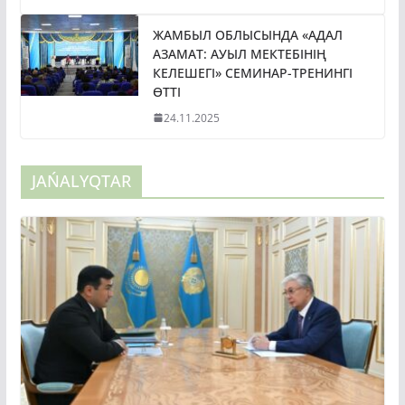
ЖАМБЫЛ ОБЛЫСЫНДА «АДАЛ
АЗАМАТ: АУЫЛ МЕКТЕБІНІҢ
КЕЛЕШЕГІ» СЕМИНАР-ТРЕНИНГІ
ӨТТІ
24.11.2025
JAŃALYQTAR