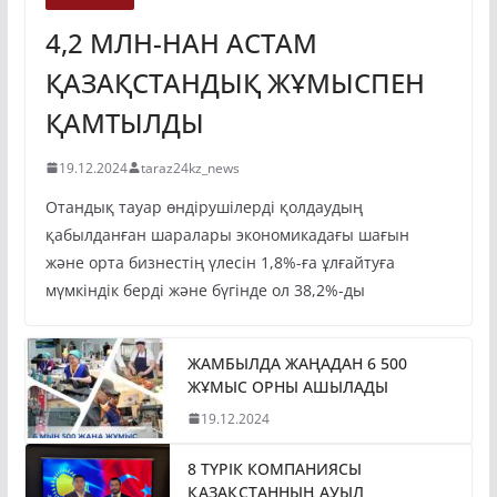
4,2 МЛН-НАН АСТАМ
ҚАЗАҚСТАНДЫҚ ЖҰМЫСПЕН
ҚАМТЫЛДЫ
19.12.2024
taraz24kz_news
Отандық тауар өндірушілерді қолдаудың
қабылданған шаралары экономикадағы шағын
және орта бизнестің үлесін 1,8%-ға ұлғайтуға
мүмкіндік берді және бүгінде ол 38,2%-ды
ЖАМБЫЛДА ЖАҢАДАН 6 500
ЖҰМЫС ОРНЫ АШЫЛАДЫ
19.12.2024
8 ТҮРІК КОМПАНИЯСЫ
ҚАЗАҚСТАННЫҢ АУЫЛ