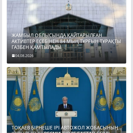
ЖАМБЫЛ ОБЛЫСЫНДА ҚАЙТАРЫЛҒАН
АКТИВТЕР ЕСЕБІНЕН 84 МЫҢ ТҰРҒЫН ТҰРАҚТЫ
ГАЗБЕН ҚАМТЫЛАДЫ
04.08.2026
ТОҚАЕВ БІРНЕШЕ ІРІ АВТОЖОЛ ЖОБАСЫНЫҢ