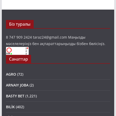
Біз туралы
8 747 909 2424 taraz24@gmail.com Маңызды
мәселелеріңіз бен ақпараттарыңызды бізбен бөлісіңіз.
Санаттар
AGRO
(72)
ARNAIY JOBA
(2)
BASTY BET
(1,221)
BILİK
(402)