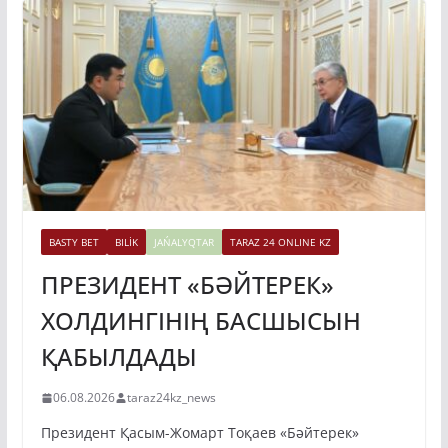
BASTY BET
BILİK
JAŃALYQTAR
TARAZ 24 ONLINE KZ
ПРЕЗИДЕНТ «БӘЙТЕРЕК»
ХОЛДИНГІНІҢ БАСШЫСЫН
ҚАБЫЛДАДЫ
06.08.2026
taraz24kz_news
Президент Қасым-Жомарт Тоқаев «Бәйтерек»