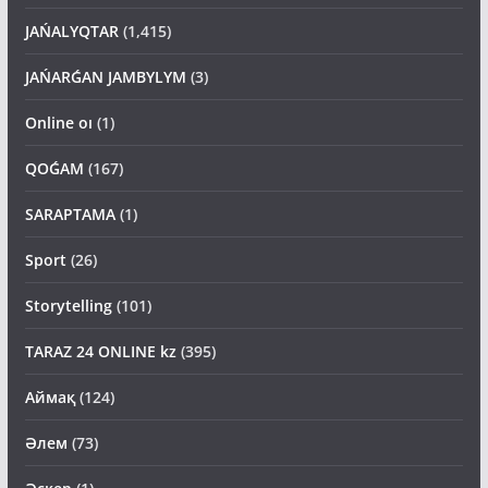
DENSAÝLYQ
(13)
JAŃALYQTAR
(1,415)
JAŃARǴAN JAMBYLYM
(3)
Online oı
(1)
QOǴAM
(167)
SARAPTAMA
(1)
Sport
(26)
Storytelling
(101)
TARAZ 24 ONLINE kz
(395)
Аймақ
(124)
Әлем
(73)