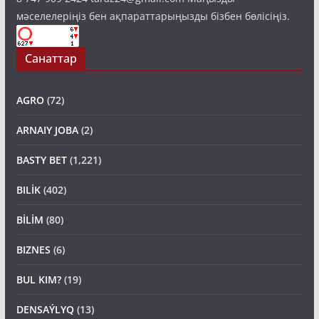
8 747 909 2424 taraz24@gmail.com Маңызды
мәселелеріңіз бен ақпараттарыңызды бізбен бөлісіңіз.
Санаттар
AGRO
(72)
ARNAIY JOBA
(2)
BASTY BET
(1,221)
BILİK
(402)
BİLİM
(80)
BIZNES
(6)
BUL KIM?
(19)