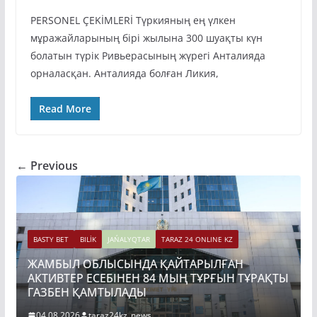
PERSONEL ÇEKİMLERİ Түркияның ең үлкен
мұражайларының бірі жылына 300 шуақты күн
болатын түрік Ривьерасының жүрегі Анталияда
орналасқан. Анталияда болған Ликия,
Read More
← Previous
AZ 24 ONLINE KZ
ЙТАРЫЛҒАН
BASTY BET
BILİK
JAŃALYQTAR
TARAZ 24 ON
ЫҢ ТҰРҒЫН ТҰРАҚТЫ
ТОҚАЕВ БІРНЕШЕ ІРІ АВТОЖО
ҚҰРЫЛЫСЫН РЕСМИ ТҮРДЕ БАСТ