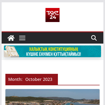
Skip
to
content
Month:
October 2023