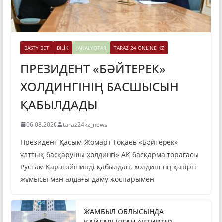
BASTY BET
BILİK
JAŃALYQTAR
TARAZ 24 ONLINE KZ
ПРЕЗИДЕНТ «БӘЙТЕРЕК»
ХОЛДИНГІНІҢ БАСШЫСЫН
ҚАБЫЛДАДЫ
06.08.2026
taraz24kz_news
Президент Қасым-Жомарт Тоқаев «Бәйтерек»
ұлттық басқарушы холдингі» АҚ басқарма төрағасы
Рустам Қарағойшинді қабылдап, холдингтің қазіргі
жұмысы мен алдағы даму жоспарымен
ЖАМБЫЛ ОБЛЫСЫНДА