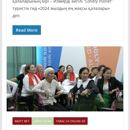
қалаларының бірі – Измирді әйгілі “Lonely Planet”
туристік гид «2024 жылдың ең жақсы қалалары»
деп
Read More
BASTY BET
JAŃALYQTAR
TARAZ 24 ONLINE KZ