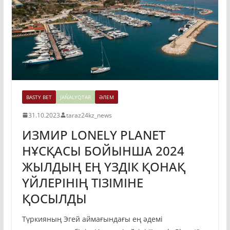
BASTY BET
JAŃALYQTAR
ӘЛЕМ
31.10.2023
taraz24kz_news
ИЗМИР LONELY PLANET
НҰСҚАСЫ БОЙЫНША 2024
ЖЫЛДЫҢ ЕҢ ҮЗДІК ҚОНАҚ
ҮЙЛЕРІНІҢ ТІЗІМІНЕ
ҚОСЫЛДЫ
Түркияның Эгей аймағындағы ең әдемі