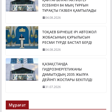
ҚАЙТАРЫЛҒАН АКТИВТЕР
ЕСЕБІНЕН 84 МЫҢ ТҰРҒЫН
ТҰРАҚТЫ ГАЗБЕН ҚАМТЫЛАДЫ
04.08.2026
ТОҚАЕВ БІРНЕШЕ ІРІ АВТОЖОЛ
ЖОБАСЫНЫҢ ҚҰРЫЛЫСЫН
РЕСМИ ТҮРДЕ БАСТАП БЕРДІ
04.08.2026
ҚАЗАҚСТАНДА
ГИДРОЭНЕРГЕТИКАНЫ
ДАМЫТУДЫҢ 2035 ЖЫЛҒА
ДЕЙІНГІ ЖОСПАРЫ БЕКІТІЛДІ
31.07.2026
Мұрағат