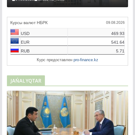
04.08.2026
taraz24kz_news
Курсы валют НБРК
09.08.2026
USD
469.93
EUR
541.64
RUB
5.71
Курс предоставлен
pro-finance.kz
JAŃALYQTAR