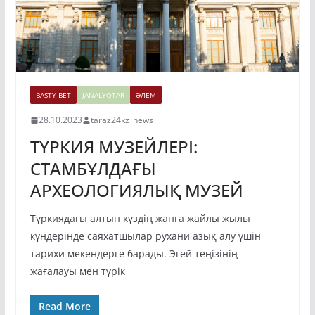
BASTY BET
JAŃALYQTAR
ӘЛЕМ
28.10.2023
taraz24kz_news
ТҮРКИЯ МУЗЕЙЛЕРІ:
СТАМБҰЛДАҒЫ
АРХЕОЛОГИЯЛЫҚ МУЗЕЙ
Түркиядағы алтын күздің жанға жайлы жылы
күндерінде саяхатшылар рухани азық алу үшін
тарихи мекендерге барады. Эгей теңізінің
жағалауы мен түрік
Read More