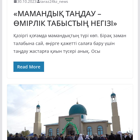
30.10.2023
taraz24kz_news
«МАМАНДЫҚ ТАҢДАУ –
ӨМІРЛІК ТАБЫСТЫҢ НЕГІЗІ»
Қазіргі қоғамда мамандықтың түрі көп. Бірақ заман
талабына сай, өңірге қажетті салаға бару үшін
таңдау жастарға қиын түсері анық. Осы
Read More