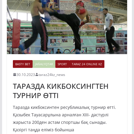
BASTY BET
JAŃALYQTAR
SPORT
TARAZ 24 ONLINE KZ
30.10.2023
taraz24kz_news
ТАРАЗДА КИКБОКСИНГТЕН
ТУРНИР ӨТТІ
Таразда кикбоксинтен ресубликалық турнир өтті.
Қазыбек Тауасарұлына арналған ХIII- дәстүрлі
жарыста 200ден астам спортшы бақ сынады.
Қазіргі таңда еліміз бойынша