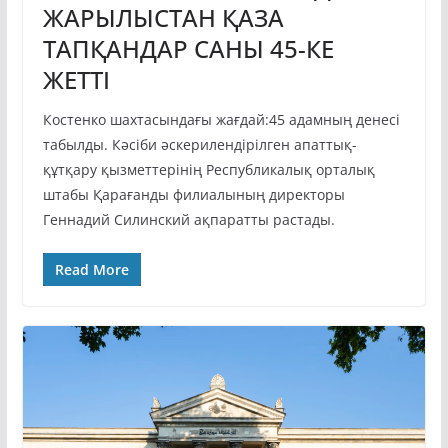
ЖАРЫЛЫСТАН ҚАЗА
ТАПҚАНДАР САНЫ 45-КЕ
ЖЕТТІ
Костенко шахтасындағы жағдай:45 адамның денесі
табылды. Кәсіби әскерилендірілген апаттық-
құтқару қызметтерінің Республикалық орталық
штабы Қарағанды филиалының директоры
Геннадий Силинский ақпаратты растады.
Read More