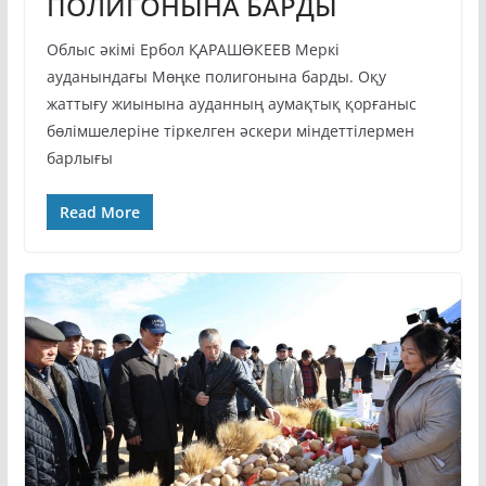
ПОЛИГОНЫНА БАРДЫ
Облыс әкімі Ербол ҚАРАШӨКЕЕВ Меркі
ауданындағы Мөңке полигонына барды. Оқу
жаттығу жиынына ауданның аумақтық қорғаныс
бөлімшелеріне тіркелген әскери міндеттілермен
барлығы
Read More