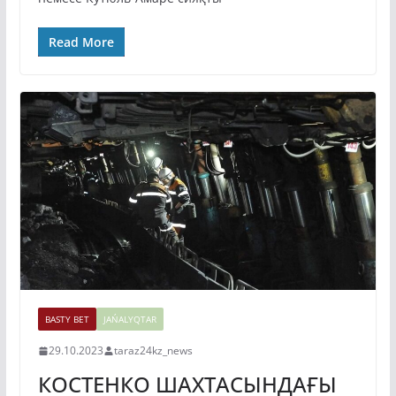
Read More
BASTY BET
JAŃALYQTAR
29.10.2023
taraz24kz_news
КОСТЕНКО ШАХТАСЫНДАҒЫ