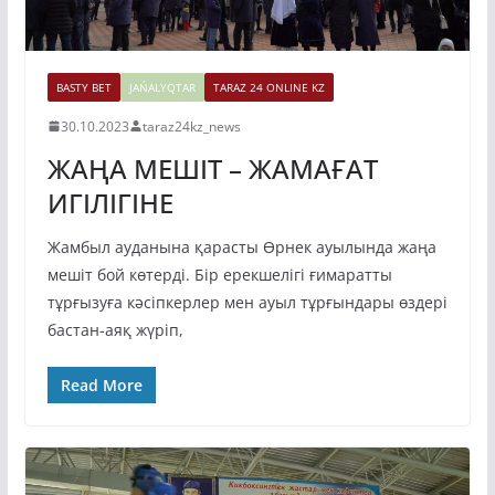
BASTY BET
JAŃALYQTAR
TARAZ 24 ONLINE KZ
30.10.2023
taraz24kz_news
ЖАҢА МЕШІТ – ЖАМАҒАТ
ИГІЛІГІНЕ
Жамбыл ауданына қарасты Өрнек ауылында жаңа
мешіт бой көтерді. Бір ерекшелігі ғимаратты
тұрғызуға кәсіпкерлер мен ауыл тұрғындары өздері
бастан-аяқ жүріп,
Read More