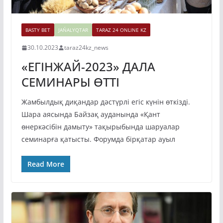
BASTY BET
JAŃALYQTAR
TARAZ 24 ONLINE KZ
30.10.2023
taraz24kz_news
«ЕГІНЖАЙ-2023» ДАЛА
СЕМИНАРЫ ӨТТІ
Жамбылдық диқандар дәстүрлі егіс күнін өткізді.
Шара аясында Байзақ ауданында «Қант
өнеркәсібін дамыту» тақырыбында шаруалар
семинарға қатысты. Форумда бірқатар ауыл
Read More