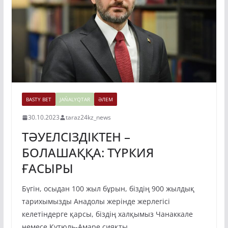
BASTY BET
JAŃALYQTAR
ӘЛЕМ
30.10.2023
taraz24kz_news
ТӘУЕЛСІЗДІКТЕН –
БОЛАШАҚҚА: ТҮРКИЯ
ҒАСЫРЫ
Бүгін, осыдан 100 жыл бұрын, біздің 900 жылдық
тарихымызды Анадолы жерінде жерлегісі
келетіндерге қарсы, біздің халқымыз Чанаккале
немесе Кутюль-Амаре сияқты