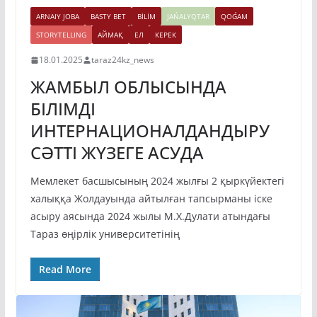
ARNAIY JOBA
BASTY BET
BİLİM
JAŃALYQTAR
QOǴAM
STORYTELLING
АЙМАҚ
ЕЛ
КЕРЕК
18.01.2025
taraz24kz_news
ЖАМБЫЛ ОБЛЫСЫНДА
БІЛІМДІ
ИНТЕРНАЦИОНАЛДАНДЫРУ
СӘТТІ ЖҮЗЕГЕ АСУДА
Мемлекет басшысының 2024 жылғы 2 қыркүйектегі
халыққа Жолдауында айтылған тапсырманы іске
асыру аясында 2024 жылы М.Х.Дулати атындағы
Тараз өңірлік университетінің
Read More