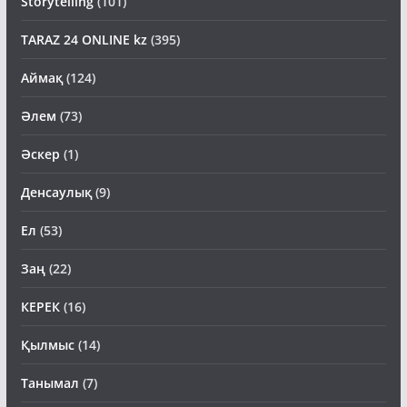
Storytelling
(101)
TARAZ 24 ONLINE kz
(395)
Аймақ
(124)
Әлем
(73)
Әскер
(1)
Денсаулық
(9)
Ел
(53)
Заң
(22)
КЕРЕК
(16)
Қылмыс
(14)
Танымал
(7)