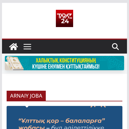
Skip
to
content
ARNAIY JOBA