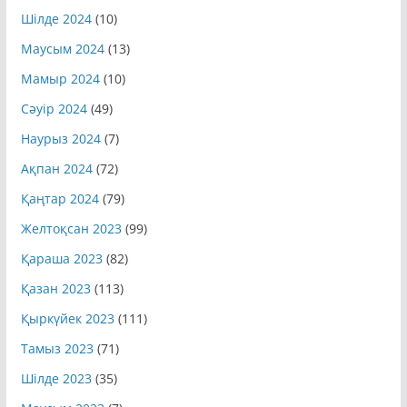
Шілде 2024
(10)
Маусым 2024
(13)
Мамыр 2024
(10)
Сәуір 2024
(49)
Наурыз 2024
(7)
Ақпан 2024
(72)
Қаңтар 2024
(79)
Желтоқсан 2023
(99)
Қараша 2023
(82)
Қазан 2023
(113)
Қыркүйек 2023
(111)
Тамыз 2023
(71)
Шілде 2023
(35)