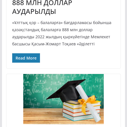
888 МЛН ДОЛЛАР
АУДАРЫЛДЫ
«Ұлттық қор – балаларға» бағдарламасы бойынша
қазақстандық балаларға 888 млн доллар
аударылды 2022 жылдың қыркүйегінде Мемлекет
басшысы Қасым-Жомарт Тоқаев «Әділетті
Read More