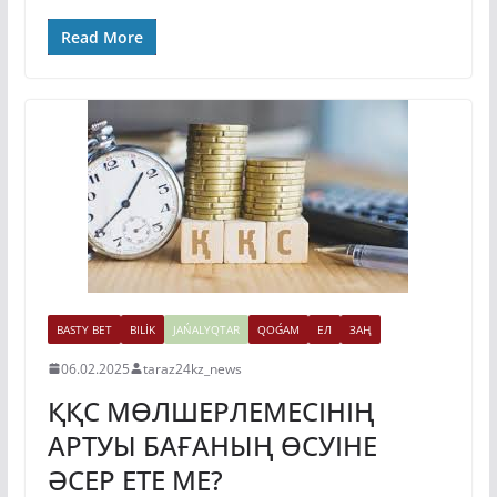
Read More
BASTY BET
BILİK
JAŃALYQTAR
QOǴAM
ЕЛ
ЗАҢ
06.02.2025
taraz24kz_news
ҚҚС МӨЛШЕРЛЕМЕСІНІҢ
АРТУЫ БАҒАНЫҢ ӨСУІНЕ
ӘСЕР ЕТЕ МЕ?