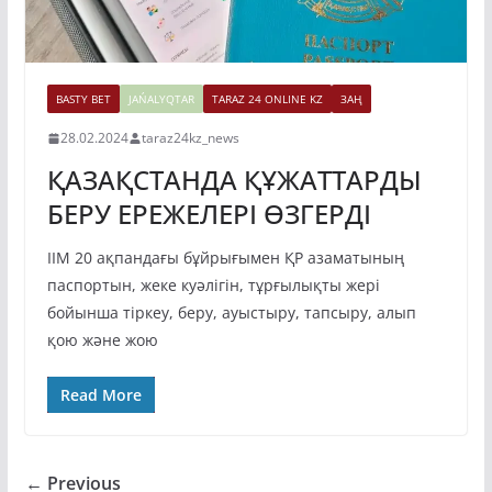
BASTY BET
JAŃALYQTAR
TARAZ 24 ONLINE KZ
ЗАҢ
28.02.2024
taraz24kz_news
ҚАЗАҚСТАНДА ҚҰЖАТТАРДЫ
БЕРУ ЕРЕЖЕЛЕРІ ӨЗГЕРДІ
ІІМ 20 ақпандағы бұйрығымен ҚР азаматының
паспортын, жеке куәлігін, тұрғылықты жері
бойынша тіркеу, беру, ауыстыру, тапсыру, алып
қою және жою
Read More
← Previous