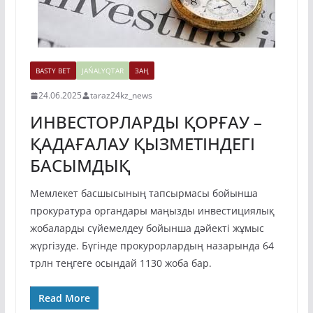
BASTY BET
JAŃALYQTAR
ЗАҢ
24.06.2025
taraz24kz_news
ИНВЕСТОРЛАРДЫ ҚОРҒАУ –
ҚАДАҒАЛАУ ҚЫЗМЕТІНДЕГІ
БАСЫМДЫҚ
Мемлекет басшысының тапсырмасы бойынша
прокуратура органдары маңызды инвестициялық
жобаларды сүйемелдеу бойынша дәйекті жұмыс
жүргізуде. Бүгінде прокурорлардың назарында 64
трлн теңгеге осындай 1130 жоба бар.
Read More