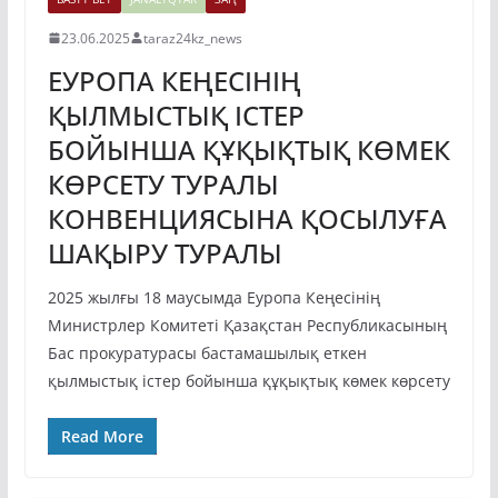
23.06.2025
taraz24kz_news
ЕУРОПА КЕҢЕСІНІҢ
ҚЫЛМЫСТЫҚ ІСТЕР
БОЙЫНША ҚҰҚЫҚТЫҚ КӨМЕК
КӨРСЕТУ ТУРАЛЫ
КОНВЕНЦИЯСЫНА ҚОСЫЛУҒА
ШАҚЫРУ ТУРАЛЫ
2025 жылғы 18 маусымда Еуропа Кеңесінің
Министрлер Комитеті Қазақстан Республикасының
Бас прокуратурасы бастамашылық еткен
қылмыстық істер бойынша құқықтық көмек көрсету
Read More