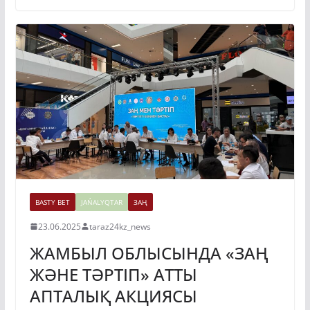
BASTY BET
JAŃALYQTAR
ЗАҢ
23.06.2025
taraz24kz_news
ЖАМБЫЛ ОБЛЫСЫНДА «ЗАҢ
ЖӘНЕ ТӘРТІП» АТТЫ
АПТАЛЫҚ АКЦИЯСЫ