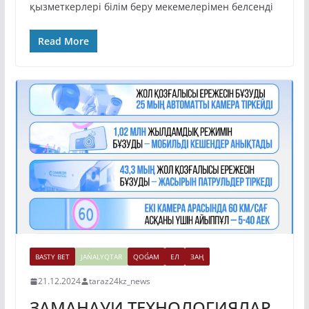
қызметкерлері білім беру мекемелерімен белсенді
Read More
BASTY BET
JAŃALYQTAR
QOǴAM
ЕЛ
ЗАҢ
21.12.2024
taraz24kz_news
ЗАМАНАУИ ТЕХНОЛОГИЯЛАР