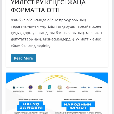
ҮЙЛЕСТІРУ КЕҢЕСІ ЖАҢА
ФОРМАТТА ӨТТІ
Жамбыл облысында облыс прокурорының
төрағалығымен жергілікті атқарушы, арнайы және
құқық қорғау органдары басшыларының, мәслихат
депутаттарының, бизнесмендердің, үкіметтік емес
ұйым белсенділерінің,
Read More