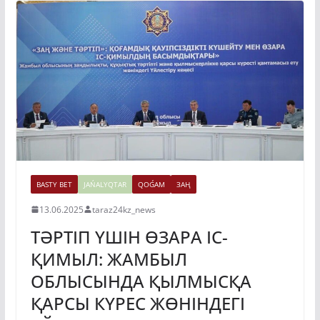
BASTY BET
JAŃALYQTAR
QOǴAM
ЗАҢ
13.06.2025
taraz24kz_news
ТӘРТІП ҮШІН ӨЗАРА ІС-
ҚИМЫЛ: ЖАМБЫЛ
ОБЛЫСЫНДА ҚЫЛМЫСҚА
ҚАРСЫ КҮРЕС ЖӨНІНДЕГІ