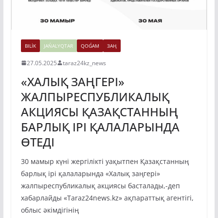
BILİK
JAŃALYQTAR
QOǴAM
ЗАҢ
27.05.2025
taraz24kz_news
«ХАЛЫҚ ЗАҢГЕРІ»
ЖАЛПЫРЕСПУБЛИКАЛЫҚ
АКЦИЯСЫ ҚАЗАҚСТАННЫҢ
БАРЛЫҚ ІРІ ҚАЛАЛАРЫНДА
ӨТЕДІ
30 мамыр күні жергілікті уақытпен Қазақстанның
барлық ірі қалаларында «Халық заңгері»
жалпыреспубликалық акциясы басталады,-деп
хабарлайды «Taraz24news.kz» ақпараттық агентігі,
облыс әкімдігінің