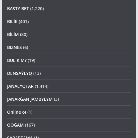
BASTY BET
(1,220)
BILİK
(401)
BİLİM
(80)
BIZNES
(6)
BUL KIM?
(19)
DENSAÝLYQ
(13)
JAŃALYQTAR
(1,414)
JAŃARǴAN JAMBYLYM
(3)
Online oı
(1)
QOǴAM
(167)
SARAPTAMA
(1)