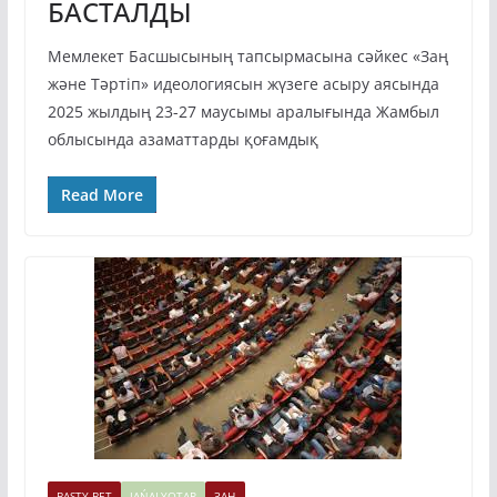
БАСТАЛДЫ
Мемлекет Басшысының тапсырмасына сәйкес «Заң
және Тәртіп» идеологиясын жүзеге асыру аясында
2025 жылдың 23-27 маусымы аралығында Жамбыл
облысында азаматтарды қоғамдық
Read More
BASTY BET
JAŃALYQTAR
ЗАҢ