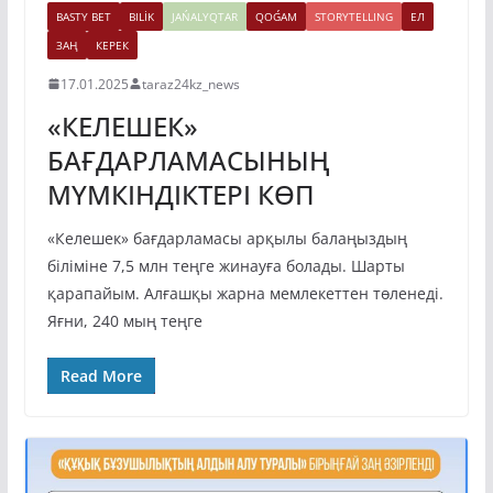
BASTY BET
BILİK
JAŃALYQTAR
QOǴAM
STORYTELLING
ЕЛ
ЗАҢ
КЕРЕК
17.01.2025
taraz24kz_news
«КЕЛЕШЕК»
БАҒДАРЛАМАСЫНЫҢ
МҮМКІНДІКТЕРІ КӨП
«Келешек» бағдарламасы арқылы балаңыздың
біліміне 7,5 млн теңге жинауға болады. Шарты
қарапайым. Алғашқы жарна мемлекеттен төленеді.
Яғни, 240 мың теңге
Read More