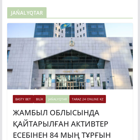
JAŃALYQTAR
BASTY BET
BILİK
JAŃALYQTAR
TARAZ 24 ONLINE KZ
ЖАМБЫЛ ОБЛЫСЫНДА
ҚАЙТАРЫЛҒАН АКТИВТЕР
ЕСЕБІНЕН 84 МЫҢ ТҰРҒЫН