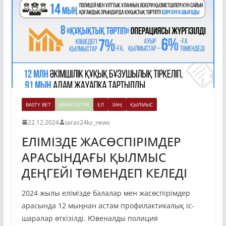
BASTY BET
JAŃALYQTAR
ЕЛ
ЗАҢ
ҚЫЛМЫС
22.12.2024
taraz24kz_news
ЕЛІМІЗДЕ ЖАСӨСПІРІМДЕР
АРАСЫНДАҒЫ ҚЫЛМЫС
ДЕҢГЕЙІ ТӨМЕНДЕП КЕЛЕДІ
2024 жылы елімізде балалар мен жасөспірімдер
арасында 12 мыңнан астам профилактикалық іс-
шаралар өткізілді. Ювеналды полиция