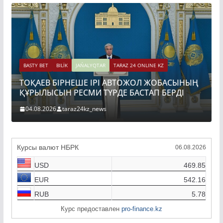
BASTY BET
BILİK
JAŃAL
ҚАЗАҚСТАНДА ГИ
JAŃALYQTAR
TARAZ 24 ONLINE KZ
ДАМЫТУДЫҢ 2035
НЕШЕ ІРІ АВТОЖОЛ ЖОБАСЫНЫҢ
БЕКІТІЛДІ
РЕСМИ ТҮРДЕ БАСТАП БЕРДІ
31.07.2026
taraz24kz
raz24kz_news
Курсы валют НБРК
06.08.2026
USD
469.85
EUR
542.16
RUB
5.78
Курс предоставлен
pro-finance.kz