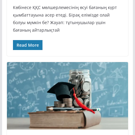
Көбінесе ҚҚС мөлшерлемесінің өсуі бағаның күрт
қымбаттауына әсер етеді. Бірақ елімізде олай
болуы мүмкін бе? Жауап: тұтынушылар үшін
бағаның айтарлықтай
Read More