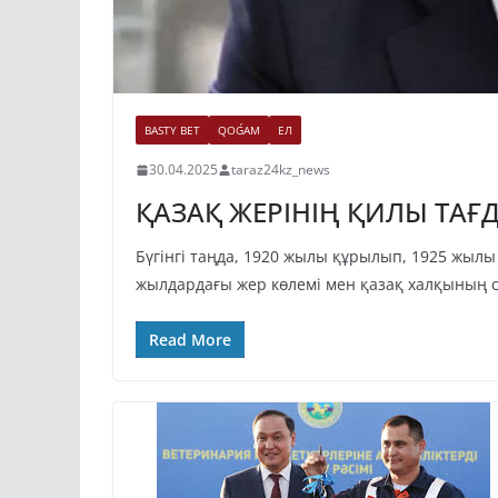
BASTY BET
QOǴAM
ЕЛ
30.04.2025
taraz24kz_news
ҚАЗАҚ ЖЕРІНІҢ ҚИЛЫ ТАҒ
Бүгінгі таңда, 1920 жылы құрылып, 1925 жылы
жылдардағы жер көлемі мен қазақ халқының 
Read More