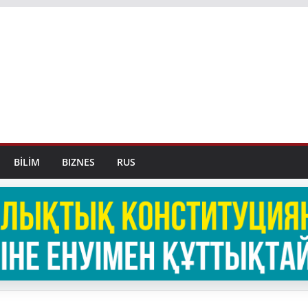
BİLİM
BIZNES
RUS
BASTY BET
BILİK
JAŃALYQTAR
TARAZ 24 ONLINE KZ