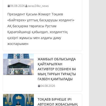
06.08.2026
taraz24kz_news
Президент Қасым-Жомарт Тоқаев
«Бәйтерек» ұлттық басқарушы холдингі»
АҚ басқарма төрағасы Рустам
Қарағойшинді қабылдап, холдингтің
қазіргі жұмысы мен алдағы даму
жоспарымен
ЖАМБЫЛ ОБЛЫСЫНДА
ҚАЙТАРЫЛҒАН
АКТИВТЕР ЕСЕБІНЕН 84
МЫҢ ТҰРҒЫН ТҰРАҚТЫ
ГАЗБЕН ҚАМТЫЛАДЫ
04.08.2026
ТОҚАЕВ БІРНЕШЕ ІРІ
АВТОЖОЛ ЖОБАСЫНЫҢ