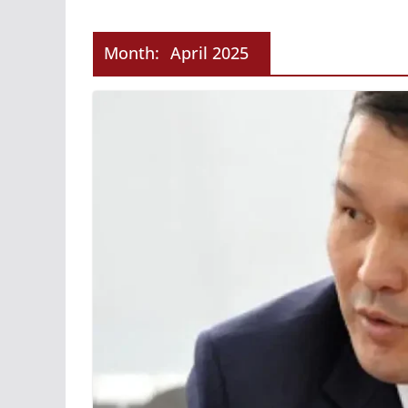
ҚАЗАҚСТАНДА
ГИДРОЭНЕРГЕ
Month:
April 2025
ДАМЫТУДЫҢ 2
ЖЫЛҒА ДЕЙІНГ
ЖОСПАРЫ БЕКІ
31.07.2026
taraz24kz_news