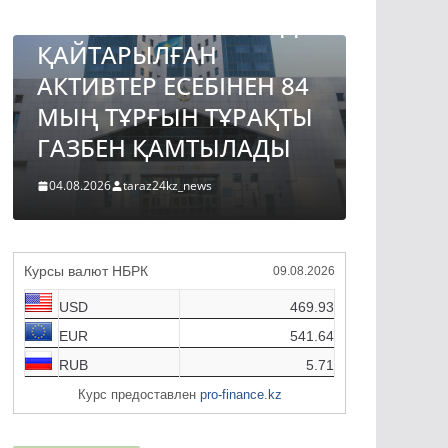
ЖАМБЫЛ ОБЛЫСЫНДА
ТОҚАЕ
ҚАЙТАРЫЛҒАН
АВТО
АКТИВТЕР ЕСЕБІНЕН 84
ЖОБА
МЫҢ ТҰРҒЫН ТҰРАҚТЫ
ҚҰРЫ
ГАЗБЕН ҚАМТЫЛАДЫ
ТҮРДЕ
04.08.2026
taraz24kz_news
04.08.2026
Курсы валют НБРК
09.08.2026
USD
469.93
EUR
541.64
RUB
5.71
Курс предоставлен
pro-finance.kz