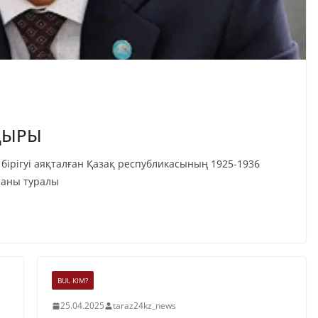
ДЫРЫ
 бірігуі аяқталған Қазақ республикасының 1925-1936
саны туралы
BUL KIM?
25.04.2025
taraz24kz_news