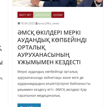
BASTY BET
JAŃALYQTAR
QOǴAM
18.04.2025
taraz24kz_news
ӘМСҚ ӨКІЛДЕРІ МЕРКІ
АУДАНДЫҚ КӨПБЕЙІНДІ
ОРТАЛЫҚ
Қ
АУРУХАНАСЫНЫҢ
ҰЖЫМЫМЕН КЕЗДЕСТІ
Ы
Меркі аудандық көпбейінді орталық
ауруханасында зейнетақы және өзге де
ық
аударымдардың кешіктірілуіне байланысты
ұжыммен кездесу өтті. ӘМСҚ өкілдері Қор
тарапынан медициналық