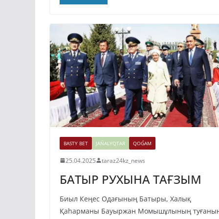
BASTY BET
JAŃALYQTAR
QOǴAM
25.04.2025
taraz24kz_news
БАТЫР РУХЫНА ТАҒЗЫМ
Биыл Кеңес Одағының Батыры, Халық
Қаһарманы Бауыржан Момышұлының туғаны