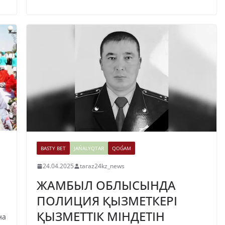
BASTY BET
JAŃALYQTAR
QOǴAM
24.04.2025
taraz24kz_news
ЖАМБЫЛ ОБЛЫСЫНДА
ПОЛИЦИЯ ҚЫЗМЕТКЕРІ
ҚЫЗМЕТТІК МІНДЕТІН
на