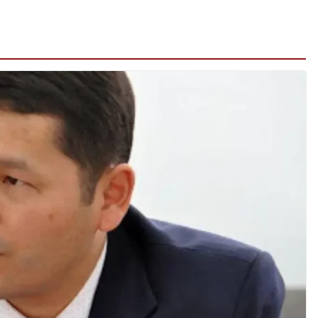
ПРЕЗИДЕНТ
ТИКАНЫ
«БӘЙТЕРЕК»
035
ХОЛДИНГІНІҢ
І
БАСШЫСЫН
ТІЛДІ
ҚАБЫЛДАДЫ
06.08.2026
taraz24kz_news