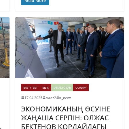
Read More
BASTY BET
BILİK
JAŃALYQTAR
QOǴAM
17.04.2025
taraz24kz_news
ЭКОНОМИКАНЫҢ ӨСУІНЕ
ЖАҢАША СЕРПІН: ОЛЖАС
БЕКТЕНОВ ҚОРДАЙДАҒЫ