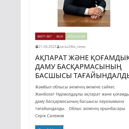
BASTY BET
BILİK
JAŃALYQTAR
21.04.2025
taraz24kz_news
АҚПАРАТ ЖӘНЕ ҚОҒАМДЫ
ДАМУ БАСҚАРМАСЫНЫҢ
БАСШЫСЫ ТАҒАЙЫНДАЛД
Жамбыл облысы әкімінің өкіміне сәйкес
Жанболат Нұрмолдаұлы ақпарат және қоғамд
даму басқармасының басшысы лауазымына
тағайындалды. Облыс әкімінің орынбасары
Серік Сәлемов