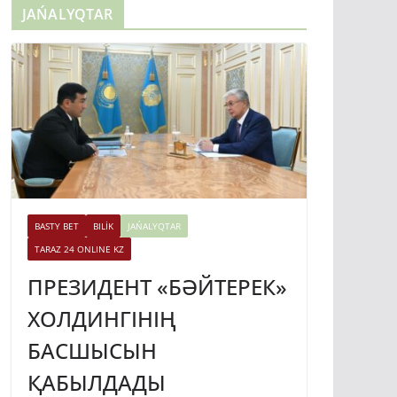
JAŃALYQTAR
BASTY BET
BILİK
JAŃALYQTAR
TARAZ 24 ONLINE KZ
ПРЕЗИДЕНТ «БӘЙТЕРЕК»
ХОЛДИНГІНІҢ
БАСШЫСЫН
ҚАБЫЛДАДЫ