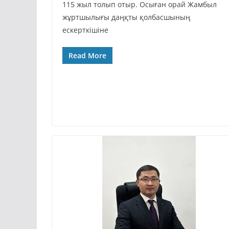
115 жыл толып отыр. Осыған орай Жамбыл
жұртшылығы даңқты қолбасшының
ескерткішіне
Read More