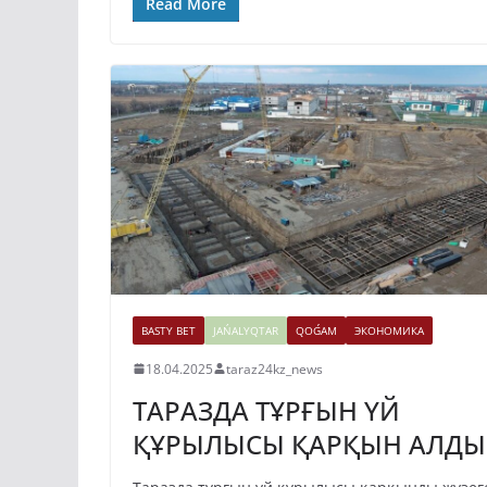
Read More
BASTY BET
JAŃALYQTAR
QOǴAM
ЭКОНОМИКА
18.04.2025
taraz24kz_news
ТАРАЗДА ТҰРҒЫН ҮЙ
ҚҰРЫЛЫСЫ ҚАРҚЫН АЛДЫ