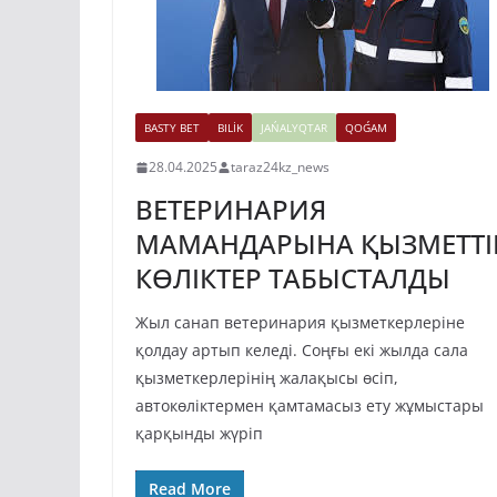
BASTY BET
BILİK
JAŃALYQTAR
QOǴAM
28.04.2025
taraz24kz_news
ВЕТЕРИНАРИЯ
МАМАНДАРЫНА ҚЫЗМЕТТІ
КӨЛІКТЕР ТАБЫСТАЛДЫ
Жыл санап ветеринария қызметкерлеріне
қолдау артып келеді. Соңғы екі жылда сала
қызметкерлерінің жалақысы өсіп,
автокөліктермен қамтамасыз ету жұмыстары
қарқынды жүріп
Read More