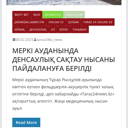
BASTY BET
BILİK
DENSAÝLYQ
JAŃALYQTAR
JAŃARǴAN JAMBYLYM
ONLINE OI
QOǴAM
TARAZ 24 ONLINE KZ
АЙМАҚ
ДЕНСАУЛЫҚ
ЕЛ
КЕРЕК
ТАНЫМАЛ
06.02.2025
taraz24kz_news
МЕРКІ АУДАНЫНДА
ДЕНСАУЛЫҚ САҚТАУ НЫСАНЫ
ПАЙДАЛАНУҒА БЕРІЛДІ
Меркі ауданының Тұрар Рысқұлов ауылында
көптен күткен фельдшерлік-акушерлік пункт халық
игілігіне берілді,-деп хабарлайды «Taraz24news.kz»
ақпараттық агентігі. Жаңа медициналық нысан
ауыл
Read More