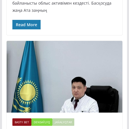
байланысты облыс активімен кездесті. Басқосуда
жаңа Ата заңның
Read More
BASTY BET
DENSAÝLYQ
JAŃALYQTAR