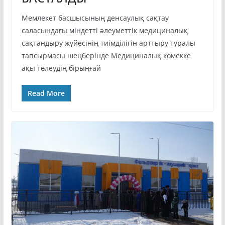
Мемлекет басшысының денсаулық сақтау
саласындағы міндетті әлеуметтік медициналық
сақтандыру жүйесінің тиімділігін арттыру туралы
тапсырмасы шеңберінде Медициналық көмекке
ақы төлеудің бірыңғай
Read More