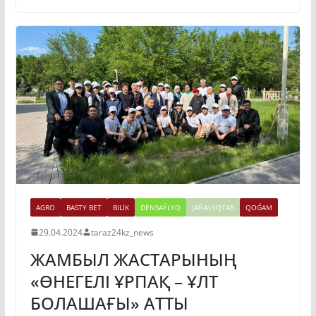
AGRO
BASTY BET
BILİK
DENSAÝLYQ
JAŃALYQTAR
QOǴAM
29.04.2024
taraz24kz_news
ЖАМБЫЛ ЖАСТАРЫНЫҢ
«ӨНЕГЕЛІ ҰРПАҚ – ҰЛТ
БОЛАШАҒЫ» АТТЫ