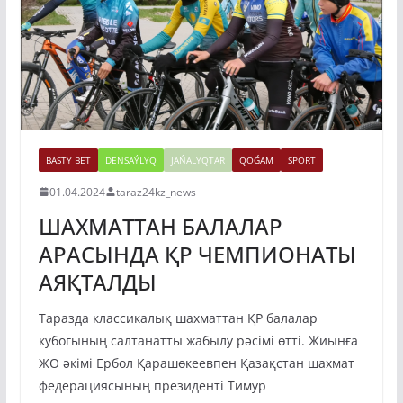
BASTY BET
DENSAÝLYQ
JAŃALYQTAR
QOǴAM
SPORT
01.04.2024
taraz24kz_news
ШАХМАТТАН БАЛАЛАР
АРАСЫНДА ҚР ЧЕМПИОНАТЫ
АЯҚТАЛДЫ
Таразда классикалық шахматтан ҚР балалар
кубогының салтанатты жабылу рәсімі өтті. Жиынға
ЖО әкімі Ербол Қарашөкеевпен Қазақстан шахмат
федерациясының президенті Тимур