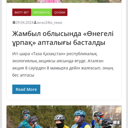
BASTY BET
DENSAÝLYQ
QOǴAM
29.04.2024
taraz24kz_news
Жамбыл облысында «Өнегелі
ұрпақ» апталығы басталды
Игі шара «Таза Қазақстан» республикалық
экологиялық акциясы аясында өтуде. Аталған
акция 8 сәуірден 8 мамырға дейін жалғасып, оның
бес аптасы
Read More