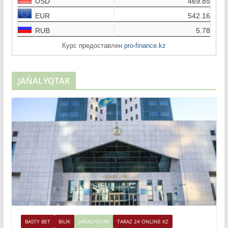
EUR
542.16
RUB
5.78
Курс предоставлен
pro-finance.kz
JAŃALYQTAR
BASTY BET
BILİK
JAŃALYQTAR
TARAZ 24 ONLINE KZ