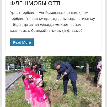
ФЛЕШМОБЫ ӨТТІ
Ұрпақ тәрбиесі – ұлт болашағы, келешек қоғам
тәрбиесі. Ұлттық құндылықтарымызды насихаттау
– біздің ұрпақтан-ұрпаққа жеткізетін асыл
қазынамыз. Осындай тағылымды флешмоб
Read More