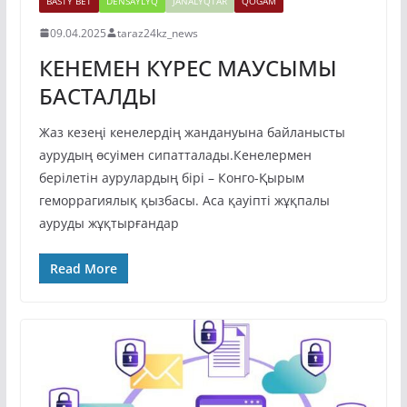
BASTY BET
DENSAÝLYQ
JAŃALYQTAR
QOǴAM
09.04.2025
taraz24kz_news
КЕНЕМЕН КҮРЕС МАУСЫМЫ
БАСТАЛДЫ
Жаз кезеңі кенелердің жандануына байланысты
аурудың өсуімен сипатталады.Кенелермен
берілетін аурулардың бірі – Конго-Қырым
геморрагиялық қызбасы. Аса қауіпті жұқпалы
ауруды жұқтырғандар
Read More