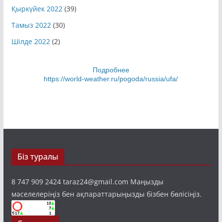
Қыркүйек 2022
(39)
Тамыз 2022
(30)
Шілде 2022
(2)
Подробнее
https://world-weather.ru/pogoda/russia/ufa/
Біз туралы
8 747 909 2424 taraz24@gmail.com Маңызды
мәселелеріңіз бен ақпараттарыңызды бізбен бөлісіңіз.
Санаттар