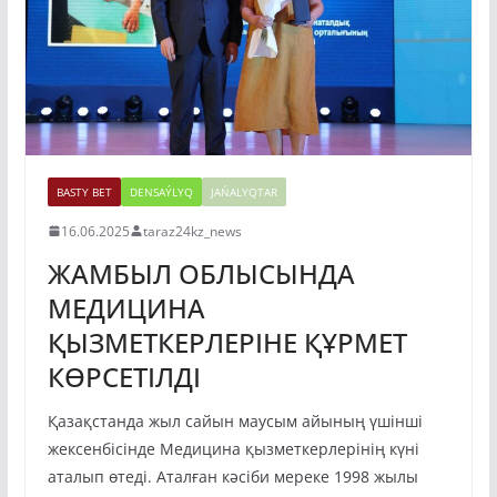
BASTY BET
DENSAÝLYQ
JAŃALYQTAR
16.06.2025
taraz24kz_news
ЖАМБЫЛ ОБЛЫСЫНДА
МЕДИЦИНА
ҚЫЗМЕТКЕРЛЕРІНЕ ҚҰРМЕТ
КӨРСЕТІЛДІ
Қазақстанда жыл сайын маусым айының үшінші
жексенбісінде Медицина қызметкерлерінің күні
аталып өтеді. Аталған кәсіби мереке 1998 жылы