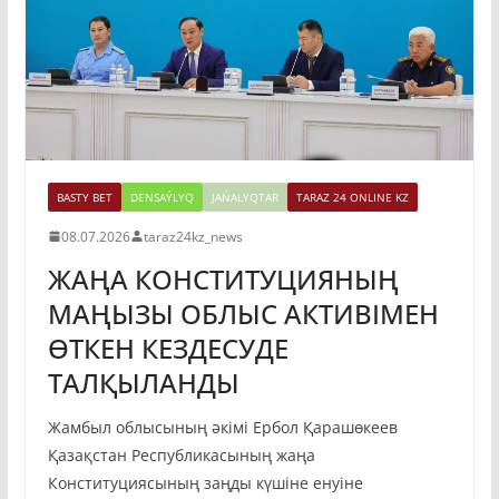
BASTY BET
DENSAÝLYQ
JAŃALYQTAR
TARAZ 24 ONLINE KZ
08.07.2026
taraz24kz_news
ЖАҢА КОНСТИТУЦИЯНЫҢ
МАҢЫЗЫ ОБЛЫС АКТИВІМЕН
ӨТКЕН КЕЗДЕСУДЕ
ТАЛҚЫЛАНДЫ
Жамбыл облысының әкімі Ербол Қарашөкеев
Қазақстан Республикасының жаңа
Конституциясының заңды күшіне енуіне