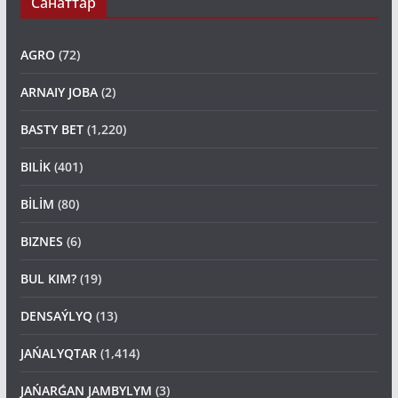
AGRO
(72)
ARNAIY JOBA
(2)
BASTY BET
(1,220)
BILİK
(401)
BİLİM
(80)
BIZNES
(6)
BUL KIM?
(19)
DENSAÝLYQ
(13)
JAŃALYQTAR
(1,414)
JAŃARǴAN JAMBYLYM
(3)