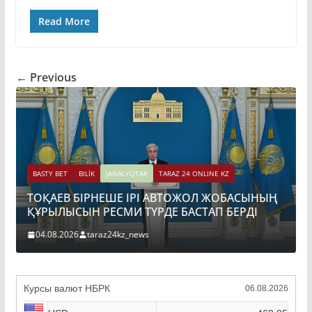
Read More
← Previous
BASTY
ҚАЗ
BASTY BET
BILİK
JAŃALYQTAR
TARAZ 24 ONLINE KZ
ДАМ
ТОҚАЕВ БІРНЕШЕ ІРІ АВТОЖОЛ ЖОБАСЫНЫҢ
БЕКІ
ҚҰРЫЛЫСЫН РЕСМИ ТҮРДЕ БАСТАП БЕРДІ
31.0
04.08.2026
taraz24kz_news
Курсы валют НБРК
06.08.2026
USD
469.85