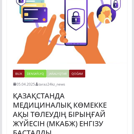
BILİK
DENSAÝLYQ
JAŃALYQTAR
QOǴAM
05.04.2025
taraz24kz_news
ҚАЗАҚСТАНДА
МЕДИЦИНАЛЫҚ КӨМЕККЕ
АҚЫ ТӨЛЕУДІҢ БІРЫҢҒАЙ
ЖҮЙЕСІН (МКАБЖ) ЕНГІЗУ
БАСТАЛДЫ