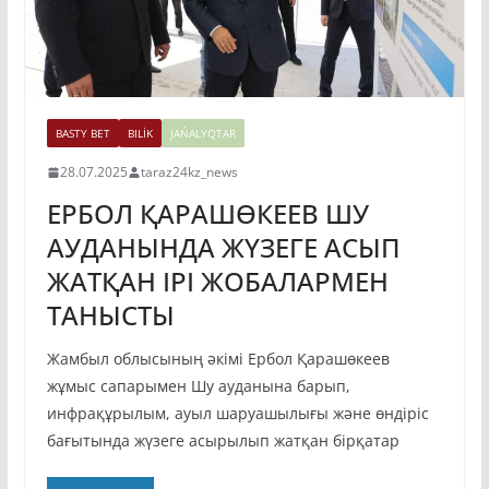
BASTY BET
BILİK
JAŃALYQTAR
28.07.2025
taraz24kz_news
ЕРБОЛ ҚАРАШӨКЕЕВ ШУ
АУДАНЫНДА ЖҮЗЕГЕ АСЫП
ЖАТҚАН ІРІ ЖОБАЛАРМЕН
ТАНЫСТЫ
Жамбыл облысының әкімі Ербол Қарашөкеев
жұмыс сапарымен Шу ауданына барып,
инфрақұрылым, ауыл шаруашылығы және өндіріс
бағытында жүзеге асырылып жатқан бірқатар