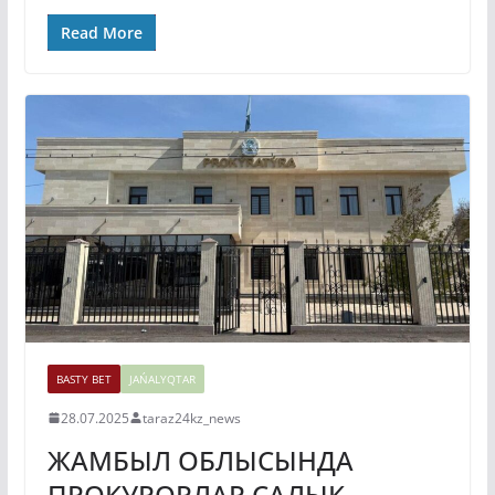
Read More
BASTY BET
JAŃALYQTAR
28.07.2025
taraz24kz_news
ЖАМБЫЛ ОБЛЫСЫНДА
ПРОКУРОРЛАР САЛЫҚ