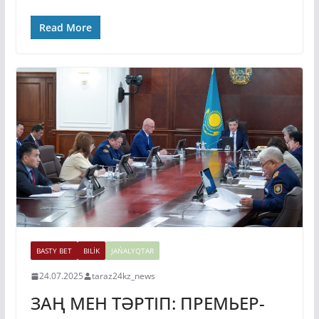
Read More
BASTY BET
BILİK
JAŃALYQTAR
24.07.2025
taraz24kz_news
ЗАҢ МЕН ТӘРТІП: ПРЕМЬЕР-