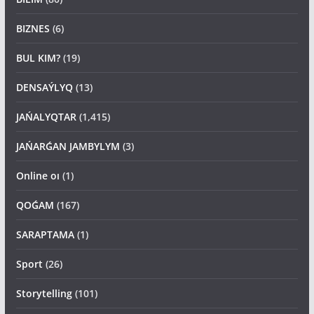
BİLİM
(80)
BIZNES
(6)
BUL KIM?
(19)
DENSAÝLYQ
(13)
JAŃALYQTAR
(1,415)
JAŃARǴAN JAMBYLYM
(3)
Online oı
(1)
QOǴAM
(167)
SARAPTAMA
(1)
Sport
(26)
Storytelling
(101)