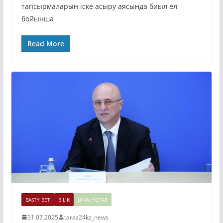
тапсырмаларын іске асыру аясында биыл ел
бойынша
Read More
BASTY BET
BILİK
JAŃALYQTAR
31.07.2025
taraz24kz_news