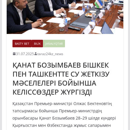
BASTY BET
BILİK
JAŃALYQTAR
31.07.2025
taraz24kz_news
ҚАНАТ БОЗЫМБАЕВ БІШКЕК
ПЕН ТАШКЕНТТЕ СУ ЖЕТКІЗУ
МӘСЕЛЕЛЕРІ БОЙЫНША
КЕЛІССӨЗДЕР ЖҮРГІЗДІ
Қазақстан Премьер-министрі Олжас Бектеновтің
тапсырмасы бойынша Премьер-министрдің
орынбасары Қанат Бозымбаев 28–29 шілде күндері
Қырғызстан мен Өзбекстанда жұмыс сапарымен