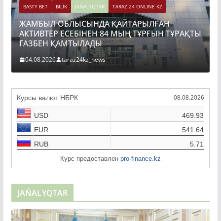
BASTY BET
BILİK
JAŃALYQTAR
TARAZ 24 ONLINE KZ
ЖАМБЫЛ ОБЛЫСЫНДА ҚАЙТАРЫЛҒАН
АКТИВТЕР ЕСЕБІНЕН 84 МЫҢ ТҰРҒЫН ТҰРАҚТЫ
ГАЗБЕН ҚАМТЫЛАДЫ
04.08.2026
taraz24kz_news
Курсы валют НБРК
08.08.2026
USD
469.93
EUR
541.64
RUB
5.71
Курс предоставлен
pro-finance.kz
JAŃALYQTAR