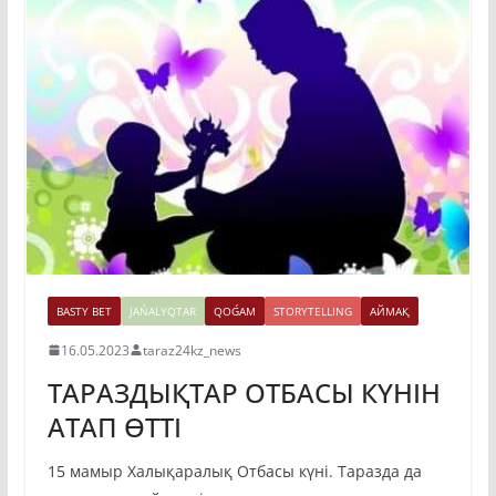
BASTY BET
JAŃALYQTAR
QOǴAM
STORYTELLING
АЙМАҚ
16.05.2023
taraz24kz_news
ТАРАЗДЫҚТАР ОТБАСЫ КҮНІН
АТАП ӨТТІ
15 мамыр Халықаралық Отбасы күні. Таразда да