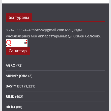
Біз туралы
8 747 909 2424 taraz24@gmail.com Маңызды
мәселелеріңіз бен ақпараттарыңызды бізбен бөлісіңіз.
Санаттар
AGRO
(72)
ARNAIY JOBA
(2)
BASTY BET
(1,221)
BILİK
(402)
BİLİM
(80)