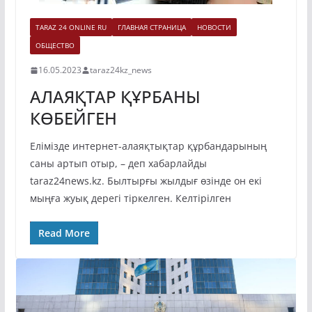
TARAZ 24 ONLINE RU
ГЛАВНАЯ СТРАНИЦА
НОВОСТИ
ОБЩЕСТВО
16.05.2023
taraz24kz_news
АЛАЯҚТАР ҚҰРБАНЫ
КӨБЕЙГЕН
Елімізде интернет-алаяқтықтар құрбандарының
саны артып отыр, – деп хабарлайды
taraz24news.kz. Былтырғы жылдығ өзінде он екі
мыңға жуық дерегі тіркелген. Келтірілген
Read More