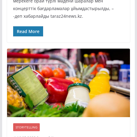
мерекеге орай түрлі мәдени шаралар мен
концерттік бағдарламалар ұйымдастырылды, –
-деп хабарлайды taraz24news.kz.
Read More
STORYTELLING