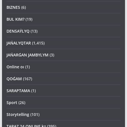
BIZNES
(6)
BUL KIM?
(19)
DENSAÝLYQ
(13)
JAŃALYQTAR
(1,415)
JAŃARǴAN JAMBYLYM
(3)
Online oı
(1)
QOǴAM
(167)
SARAPTAMA
(1)
Sport
(26)
Storytelling
(101)
TARAZ 24 ONLINE kz
(395)