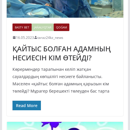
BASTY BET
JAŃALYQTAR
QOǴAM
16.05.2023
taraz24kz_news
ҚАЙТЫС БОЛҒАН АДАМНЫҢ
НЕСИЕСІН КІМ ӨТЕЙДІ?
Көрермендер тарапынан келіп жатқан
сауалдардың көпшілігі несиеге байланысты.
Мәселен «қайтыс болған адамның қарызын кім
төлейді? Мұрагер берешекті төлеуден бас тарта
Read More