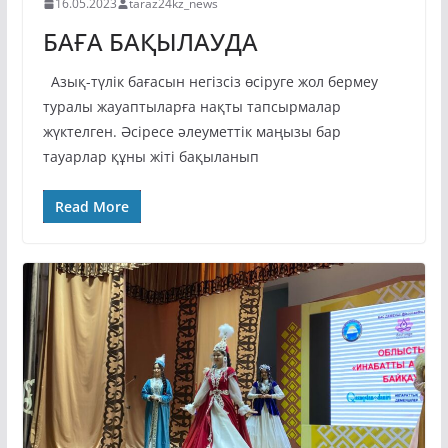
16.05.2023
taraz24kz_news
БАҒА БАҚЫЛАУДА
Азық-түлік бағасын негізсіз өсіруге жол бермеу
туралы жауаптыларға нақты тапсырмалар
жүктелген. Әсіресе әлеуметтік маңызы бар
тауарлар құны жіті бақыланып
Read More