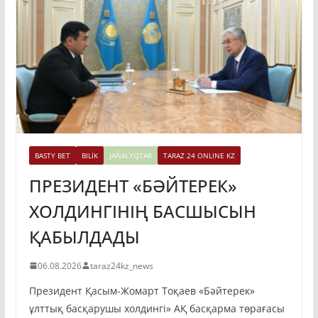
BASTY BET
BILİK
JAŃALYQTAR
TARAZ 24 ONLINE KZ
ПРЕЗИДЕНТ «БӘЙТЕРЕК»
ХОЛДИНГІНІҢ БАСШЫСЫН
ҚАБЫЛДАДЫ
06.08.2026
taraz24kz_news
Президент Қасым-Жомарт Тоқаев «Бәйтерек»
ұлттық басқарушы холдингі» АҚ басқарма төрағасы