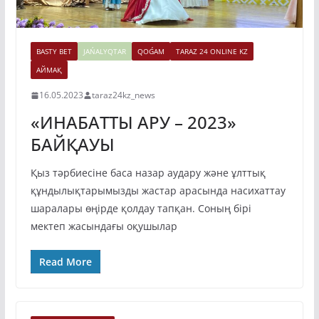
BASTY BET
JAŃALYQTAR
QOǴAM
TARAZ 24 ONLINE KZ
АЙМАҚ
16.05.2023
taraz24kz_news
«ИНАБАТТЫ АРУ – 2023»
БАЙҚАУЫ
Қыз тәрбиесіне баса назар аудару және ұлттық
құндылықтарымызды жастар арасында насихаттау
шаралары өңірде қолдау тапқан. Соның бірі
мектеп жасындағы оқушылар
Read More