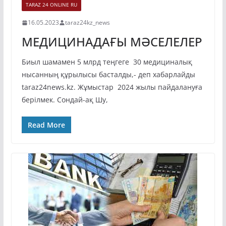
TARAZ 24 ONLINE RU
16.05.2023
taraz24kz_news
МЕДИЦИНАДАҒЫ МӘСЕЛЕЛЕР
Биыл шамамен 5 млрд теңгеге 30 медициналық
нысанның құрылысы басталды,- деп хабарлайды
taraz24news.kz. Жұмыстар 2024 жылы пайдалануға
берілмек. Сондай-ақ Шу,
Read More