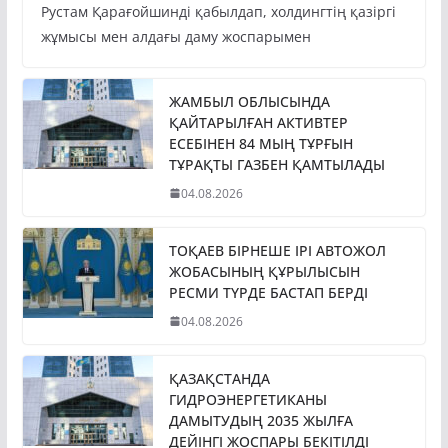
Рустам Қарағойшинді қабылдап, холдингтің қазіргі
жұмысы мен алдағы даму жоспарымен
ЖАМБЫЛ ОБЛЫСЫНДА
ҚАЙТАРЫЛҒАН АКТИВТЕР
ЕСЕБІНЕН 84 МЫҢ ТҰРҒЫН
ТҰРАҚТЫ ГАЗБЕН ҚАМТЫЛАДЫ
04.08.2026
ТОҚАЕВ БІРНЕШЕ ІРІ АВТОЖОЛ
ЖОБАСЫНЫҢ ҚҰРЫЛЫСЫН
РЕСМИ ТҮРДЕ БАСТАП БЕРДІ
04.08.2026
ҚАЗАҚСТАНДА
ГИДРОЭНЕРГЕТИКАНЫ
ДАМЫТУДЫҢ 2035 ЖЫЛҒА
ДЕЙІНГІ ЖОСПАРЫ БЕКІТІЛДІ