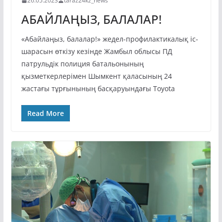
26.05.2023
taraz24kz_news
АБАЙЛАҢЫЗ, БАЛАЛАР!
«Абайлаңыз, балалар!» жедел-профилактикалық іс-
шарасын өткізу кезінде Жамбыл облысы ПД
патрульдік полиция батальонының
қызметкерлерімен Шымкент қаласының 24
жастағы тұрғынының басқаруындағы Toyota
Read More