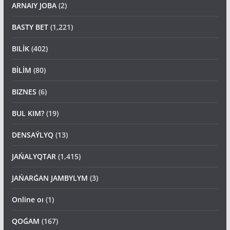
ARNAIY JOBA
(2)
BASTY BET
(1,221)
BILİK
(402)
BİLİM
(80)
BIZNES
(6)
BUL KIM?
(19)
DENSAÝLYQ
(13)
JAŃALYQTAR
(1,415)
JAŃARǴAN JAMBYLYM
(3)
Online oı
(1)
QOǴAM
(167)