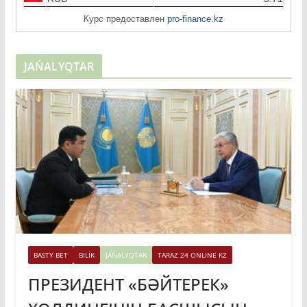
RUB
5.71
Курс предоставлен
pro-finance.kz
JAŃALYQTAR
BASTY BET
BILİK
JAŃALYQTAR
TARAZ 24 ONLINE KZ
ПРЕЗИДЕНТ «БӘЙТЕРЕК»