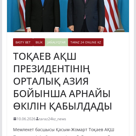
BASTY BET
BILİK
JAŃALYQTAR
TARAZ 24 ONLINE KZ
ТОҚАЕВ АҚШ
ПРЕЗИДЕНТІНІҢ
ОРТАЛЫҚ АЗИЯ
БОЙЫНША АРНАЙЫ
ӨКІЛІН ҚАБЫЛДАДЫ
10.06.2026
taraz24kz_news
Мемлекет басшысы Қасым-Жомарт Тоқаев АҚШ