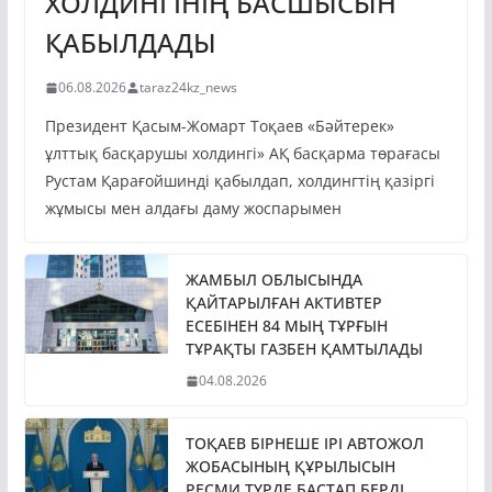
ХОЛДИНГІНІҢ БАСШЫСЫН
ҚАБЫЛДАДЫ
06.08.2026
taraz24kz_news
Президент Қасым-Жомарт Тоқаев «Бәйтерек»
ұлттық басқарушы холдингі» АҚ басқарма төрағасы
Рустам Қарағойшинді қабылдап, холдингтің қазіргі
жұмысы мен алдағы даму жоспарымен
ЖАМБЫЛ ОБЛЫСЫНДА
ҚАЙТАРЫЛҒАН АКТИВТЕР
ЕСЕБІНЕН 84 МЫҢ ТҰРҒЫН
ТҰРАҚТЫ ГАЗБЕН ҚАМТЫЛАДЫ
04.08.2026
ТОҚАЕВ БІРНЕШЕ ІРІ АВТОЖОЛ
ЖОБАСЫНЫҢ ҚҰРЫЛЫСЫН