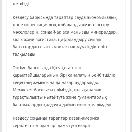
жеткізді.
Кездесу барысында тараптар сауда-экономикалық
және инвестициялық жобаларды жүзеге асыру
мәселелерін, сондай-ақ аса маңызды минералдар,
көлік және логистика, цифрландыру секілді
бағыттардағы ынтымақтастық мүмкіндіктерін
талқылады.
Әңгіме барысында Қазақстан тең
құрылтайшыларының бірі саналатын Бейбітшілік
кеңесінің жұмысына да назар аударылды.
Мемлекет басшысы еліміздің халықаралық
тұрақтылықты нығайтуға және гуманитарлық
бастамаларды қолдауға дайын екенін мәлімдеді.
Кездесу соңында тараптар қазақ-америка
серіктестігін одан әрі дамытуға өзара