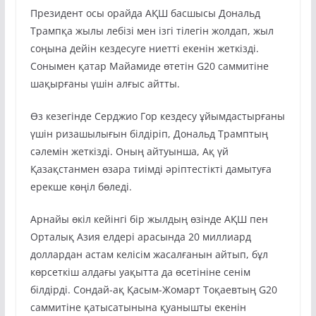
Президент осы орайда АҚШ басшысы Дональд
Трампқа жылы лебізі мен ізгі тілегін жолдап, жыл
соңына дейін кездесуге ниетті екенін жеткізді.
Сонымен қатар Майамиде өтетін G20 саммитіне
шақырғаны үшін алғыс айтты.
Өз кезегінде Серджио Гор кездесу ұйымдастырғаны
үшін ризашылығын білдіріп, Дональд Трамптың
сәлемін жеткізді. Оның айтуынша, Ақ үй
Қазақстанмен өзара тиімді әріптестікті дамытуға
ерекше көңіл бөледі.
Арнайы өкіл кейінгі бір жылдың өзінде АҚШ пен
Орталық Азия елдері арасында 20 миллиард
доллардан астам келісім жасалғанын айтып, бұл
көрсеткіш алдағы уақытта да өсетініне сенім
білдірді. Сондай-ақ Қасым-Жомарт Тоқаевтың G20
саммитіне қатысатынына қуанышты екенін