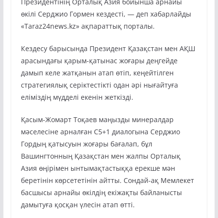
Президентінің Орталық Азия бойынша арнайы
өкілі Серджио Гормен кездесті, — деп хабарлайды
«Taraz24news.kz» ақпараттық порталы.
Кездесу барысында Президент Қазақстан мен АҚШ
арасындағы қарым-қатынас жоғары деңгейде
дамып келе жатқанын атап өтіп, кеңейтілген
стратегиялық серіктестікті одан әрі нығайтуға
еліміздің мүдделі екенін жеткізді.
Қасым-Жомарт Тоқаев маңызды минералдар
мәселесіне арналған C5+1 диалогына Серджио
Гордың қатысуын жоғары бағалап, бұл
Вашингтонның Қазақстан мен жалпы Орталық
Азия өңірімен ынтымақтастыққа ерекше мән
беретінін көрсететінін айтты. Сондай-ақ Мемлекет
басшысы арнайы өкілдің екіжақты байланысты
дамытуға қосқан үлесін атап өтті.