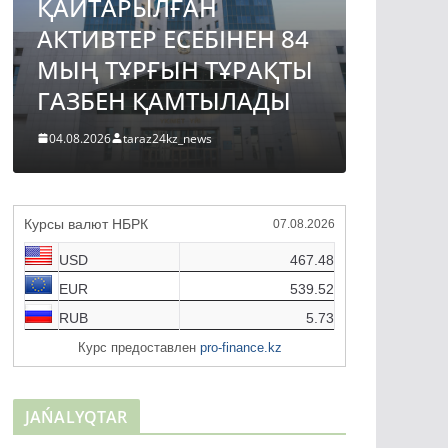
ҚАЙТАРЫЛҒАН
АВТО
АКТИВТЕР ЕСЕБІНЕН 84
ЖОБА
МЫҢ ТҰРҒЫН ТҰРАҚТЫ
ҚҰРЫ
ГАЗБЕН ҚАМТЫЛАДЫ
ТҮРДЕ
04.08.2026
taraz24kz_news
04.08.2026
Курсы валют НБРК
07.08.2026
USD
467.48
EUR
539.52
RUB
5.73
Курс предоставлен
pro-finance.kz
JAŃALYQTAR