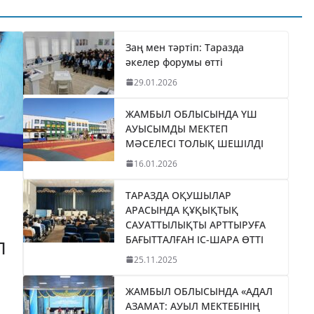
ТИКАНЫ
«БӘЙТЕРЕК»
035
ХОЛДИНГІНІҢ
І
БАСШЫСЫН
Заң мен тәртіп: Таразда
әкелер форумы өтті
ТІЛДІ
ҚАБЫЛДАДЫ
29.01.2026
06.08.2026
taraz24kz_news
ЖАМБЫЛ ОБЛЫСЫНДА ҮШ
АУЫСЫМДЫ МЕКТЕП
МӘСЕЛЕСІ ТОЛЫҚ ШЕШІЛДІ
16.01.2026
ТАРАЗДА ОҚУШЫЛАР
АРАСЫНДА ҚҰҚЫҚТЫҚ
САУАТТЫЛЫҚТЫ АРТТЫРУҒА
БАҒЫТТАЛҒАН ІС-ШАРА ӨТТІ
П
25.11.2025
ЖАМБЫЛ ОБЛЫСЫНДА «АДАЛ
АЗАМАТ: АУЫЛ МЕКТЕБІНІҢ