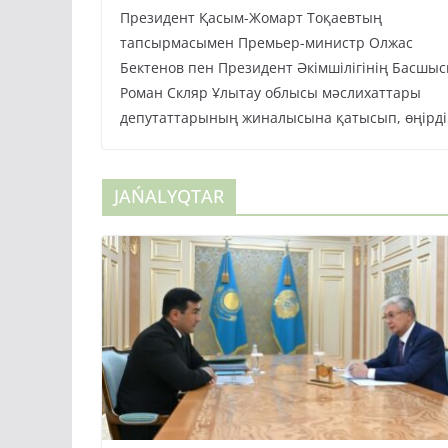
Президент Қасым-Жомарт Тоқаевтың
тапсырмасымен Премьер-министр Олжас
Бектенов пен Президент Әкімшілігінің Басшы
Роман Скляр Ұлытау облысы мәслихаттары
депутаттарының жиналысына қатысып, өңірді
JAŃALYQTAR