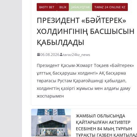
BASTY BET
BILİK
JAŃALYQTAR
TARAZ 24 ONLINE KZ
ПРЕЗИДЕНТ «БӘЙТЕРЕК»
ХОЛДИНГІНІҢ БАСШЫСЫН
ҚАБЫЛДАДЫ
06.08.2026
taraz24kz_news
Президент Қасым-Жомарт Тоқаев «Бәйтерек»
ұлттық басқарушы холдингі» АҚ басқарма
төрағасы Рустам Қарағойшинді қабылдап,
холдингтің қазіргі жұмысы мен алдағы даму
жоспарымен
ЖАМБЫЛ ОБЛЫСЫНДА
ҚАЙТАРЫЛҒАН АКТИВТЕР
ЕСЕБІНЕН 84 МЫҢ ТҰРҒЫН
ТҰРАҚТЫ ГАЗБЕН ҚАМТЫЛА