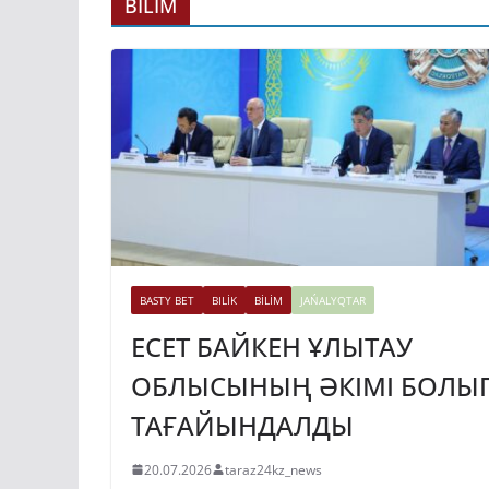
ГИДРОЭНЕРГЕ
BİLİM
ДАМЫТУДЫҢ 2
ЖЫЛҒА ДЕЙІНГ
ЖОСПАРЫ БЕКІ
31.07.2026
taraz24kz_news
BASTY BET
BILİK
BİLİM
JAŃALYQTAR
ЕСЕТ БАЙКЕН ҰЛЫТАУ
ОБЛЫСЫНЫҢ ӘКІМІ БОЛЫ
ТАҒАЙЫНДАЛДЫ
20.07.2026
taraz24kz_news