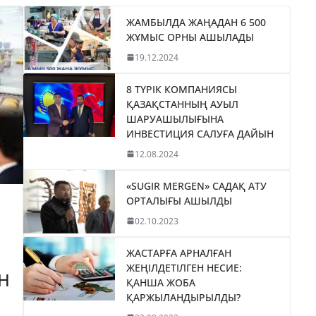
ЖАМБЫЛДА ЖАҢАДАН 6 500
ЖҰМЫС ОРНЫ АШЫЛАДЫ
19.12.2024
8 ТҮРІК КОМПАНИЯСЫ
ҚАЗАҚСТАННЫҢ АУЫЛ
ШАРУАШЫЛЫҒЫНА
ИНВЕСТИЦИЯ САЛУҒА ДАЙЫН
12.08.2024
«SUGIR MERGEN» САДАҚ АТУ
ОРТАЛЫҒЫ АШЫЛДЫ
02.10.2023
ЖАСТАРҒА АРНАЛҒАН
ЖЕҢІЛДЕТІЛГЕН НЕСИЕ:
Н
ҚАНША ЖОБА
ҚАРЖЫЛАНДЫРЫЛДЫ?