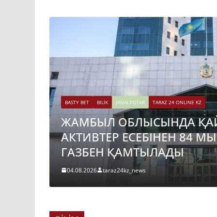
BASTY BET
BILİK
JAŃALYQTAR
TARAZ 24 ONLINE KZ
ЖАМБЫЛ ОБЛЫСЫНДА ҚА
АКТИВТЕР ЕСЕБІНЕН 84 М
ГАЗБЕН ҚАМТЫЛАДЫ
04.08.2026
taraz24kz_news
BASTY BET
BILİK
JAŃALYQTAR
TARAZ 24 ONLINE KZ
ҚАЗАҚСТАНДА