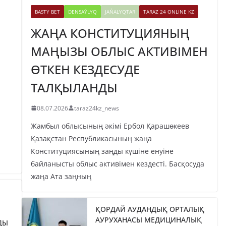
BASTY BET
DENSAÝLYQ
JAŃALYQTAR
TARAZ 24 ONLINE KZ
ЖАҢА КОНСТИТУЦИЯНЫҢ
МАҢЫЗЫ ОБЛЫС АКТИВІМЕН
ӨТКЕН КЕЗДЕСУДЕ
ТАЛҚЫЛАНДЫ
08.07.2026
taraz24kz_news
Жамбыл облысының әкімі Ербол Қарашөкеев
Қазақстан Республикасының жаңа
Конституциясының заңды күшіне енуіне
байланысты облыс активімен кездесті. Басқосуда
жаңа Ата заңның
ҚОРДАЙ АУДАНДЫҚ ОРТАЛЫҚ
АУРУХАНАСЫ МЕДИЦИНАЛЫҚ
ДЫ