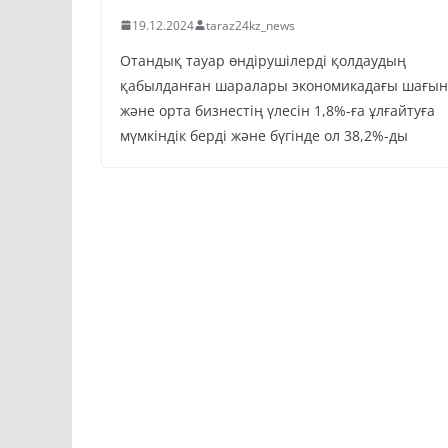
19.12.2024
taraz24kz_news
Отандық тауар өндірушілерді қолдаудың
қабылданған шаралары экономикадағы шағын
және орта бизнестің үлесін 1,8%-ға ұлғайтуға
мүмкіндік берді және бүгінде ол 38,2%-ды