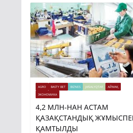
AGRO
BASTY BET
BIZNES
JAŃALYQTAR
АЙМАҚ
ЭКОНОМИКА
4,2 МЛН-НАН АСТАМ
ҚАЗАҚСТАНДЫҚ ЖҰМЫСПЕ
ҚАМТЫЛДЫ