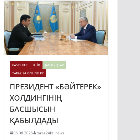
BASTY BET
BILİK
JAŃALYQTAR
TARAZ 24 ONLINE KZ
ПРЕЗИДЕНТ «БӘЙТЕРЕК»
ХОЛДИНГІНІҢ
БАСШЫСЫН
ҚАБЫЛДАДЫ
06.08.2026
taraz24kz_news