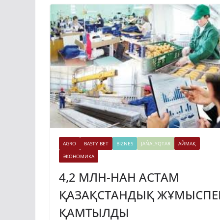
AGRO
BASTY BET
BIZNES
JAŃALYQTAR
АЙМАҚ
ЭКОНОМИКА
4,2 МЛН-НАН АСТАМ
ҚАЗАҚСТАНДЫҚ ЖҰМЫСПЕ
ҚАМТЫЛДЫ