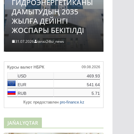
ГИДРОЭНЕРГЕТИКАНЫ
«БӘЙТ
ДАМЫТУДЫҢ 2035
ХОЛДИ
ЖЫЛҒА ДЕЙІНГІ
БАСШ
ЖОСПАРЫ БЕКІТІЛДІ
ҚАБЫ
31.07.2026
taraz24kz_news
06.08.2026
Курсы валют НБРК
09.08.2026
USD
469.93
EUR
541.64
RUB
5.71
Курс предоставлен
pro-finance.kz
JAŃALYQTAR