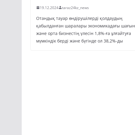
19.12.2024
taraz24kz_news
Отандық тауар өндірушілерді қолдаудың
қабылданған шаралары экономикадағы шағын
және орта бизнестің үлесін 1,8%-ға ұлғайтуға
мүмкіндік берді және бүгінде ол 38,2%-ды