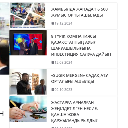
ЖАМБЫЛДА ЖАҢАДАН 6 500
ЖҰМЫС ОРНЫ АШЫЛАДЫ
19.12.2024
8 ТҮРІК КОМПАНИЯСЫ
ҚАЗАҚСТАННЫҢ АУЫЛ
ШАРУАШЫЛЫҒЫНА
ИНВЕСТИЦИЯ САЛУҒА ДАЙЫН
12.08.2024
«SUGIR MERGEN» САДАҚ АТУ
ОРТАЛЫҒЫ АШЫЛДЫ
02.10.2023
ЖАСТАРҒА АРНАЛҒАН
ЖЕҢІЛДЕТІЛГЕН НЕСИЕ:
Н
ҚАНША ЖОБА
ҚАРЖЫЛАНДЫРЫЛДЫ?