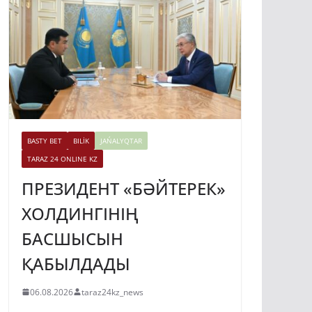
BASTY BET
BILİK
JAŃALYQTAR
TARAZ 24 ONLINE KZ
ПРЕЗИДЕНТ «БӘЙТЕРЕК»
ХОЛДИНГІНІҢ
БАСШЫСЫН
ҚАБЫЛДАДЫ
06.08.2026
taraz24kz_news