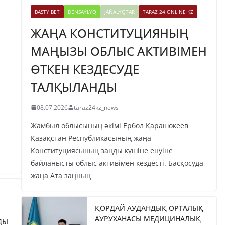
BASTY BET
DENSAÝLYQ
JAŃALYQTAR
TARAZ 24 ONLINE KZ
ЖАҢА КОНСТИТУЦИЯНЫҢ
МАҢЫЗЫ ОБЛЫС АКТИВІМЕН
ӨТКЕН КЕЗДЕСУДЕ
ТАЛҚЫЛАНДЫ
08.07.2026
taraz24kz_news
Жамбыл облысының әкімі Ербол Қарашөкеев
Қазақстан Республикасының жаңа
Конституциясының заңды күшіне енуіне
байланысты облыс активімен кездесті. Басқосуда
жаңа Ата заңның
ҚОРДАЙ АУДАНДЫҚ ОРТАЛЫҚ
АУРУХАНАСЫ МЕДИЦИНАЛЫҚ
ДЫ