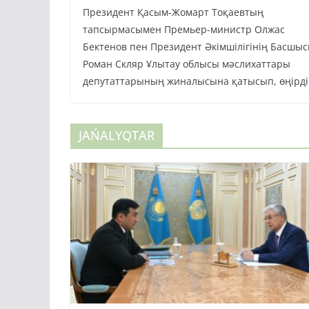
Президент Қасым-Жомарт Тоқаевтың
тапсырмасымен Премьер-министр Олжас
Бектенов пен Президент Әкімшілігінің Басшы
Роман Скляр Ұлытау облысы мәслихаттары
депутаттарының жиналысына қатысып, өңірді
JAŃALYQTAR