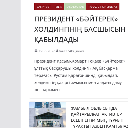
BASTY BET
BILİK
JAŃALYQTAR
TARAZ 24 ONLINE KZ
ПРЕЗИДЕНТ «БӘЙТЕРЕК»
ХОЛДИНГІНІҢ БАСШЫСЫН
ҚАБЫЛДАДЫ
06.08.2026
taraz24kz_news
Президент Қасым-Жомарт Тоқаев «Бәйтерек»
ұлттық басқарушы холдингі» АҚ басқарма
төрағасы Рустам Қарағойшинді қабылдап,
холдингтің қазіргі жұмысы мен алдағы даму
жоспарымен
ЖАМБЫЛ ОБЛЫСЫНДА
ҚАЙТАРЫЛҒАН АКТИВТЕР
ЕСЕБІНЕН 84 МЫҢ ТҰРҒЫН
ТҰРАҚТЫ ГАЗБЕН ҚАМТЫЛА