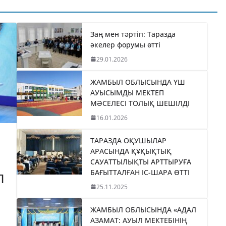
АВТОЖОЛ
ІНЕН 84
ЖОБАСЫНЫҢ
ТҰРАҚТЫ
Заң мен тәртіп: Таразда
ҚҰРЫЛЫСЫН РЕСМИ
әкелер форумы өтті
ЫЛАДЫ
ТҮРДЕ БАСТАП БЕРДІ
29.01.2026
04.08.2026
taraz24kz_news
ЖАМБЫЛ ОБЛЫСЫНДА ҮШ
АУЫСЫМДЫ МЕКТЕП
МӘСЕЛЕСІ ТОЛЫҚ ШЕШІЛДІ
16.01.2026
ТАРАЗДА ОҚУШЫЛАР
АРАСЫНДА ҚҰҚЫҚТЫҚ
САУАТТЫЛЫҚТЫ АРТТЫРУҒА
БАҒЫТТАЛҒАН ІС-ШАРА ӨТТІ
П
25.11.2025
ЖАМБЫЛ ОБЛЫСЫНДА «АДАЛ
АЗАМАТ: АУЫЛ МЕКТЕБІНІҢ