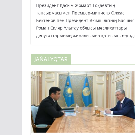
Президент Қасым-Жомарт Тоқаевтың
тапсырмасымен Премьер-министр Олжас
Бектенов пен Президент Әкімшілігінің Басшы
Роман Скляр Ұлытау облысы мәслихаттары
депутаттарының жиналысына қатысып, өңірді
JAŃALYQTAR