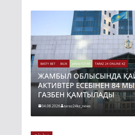
BASTY BET
BILİK
JAŃALYQTAR
TARAZ 24 ONLINE KZ
ЖАМБЫЛ ОБЛЫСЫНДА ҚА
АКТИВТЕР ЕСЕБІНЕН 84 М
ГАЗБЕН ҚАМТЫЛАДЫ
04.08.2026
taraz24kz_news
BASTY BET
BILİK
JAŃALYQTAR
TARAZ 24 ONLINE KZ
ҚАЗАҚСТАНДА