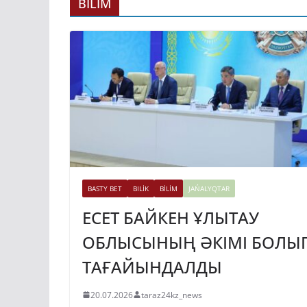
ГИДРОЭНЕРГЕ
BİLİM
ДАМЫТУДЫҢ 2
ЖЫЛҒА ДЕЙІНГ
ЖОСПАРЫ БЕКІ
31.07.2026
taraz24kz_news
BASTY BET
BILİK
BİLİM
JAŃALYQTAR
ЕСЕТ БАЙКЕН ҰЛЫТАУ
ОБЛЫСЫНЫҢ ӘКІМІ БОЛЫ
ТАҒАЙЫНДАЛДЫ
20.07.2026
taraz24kz_news