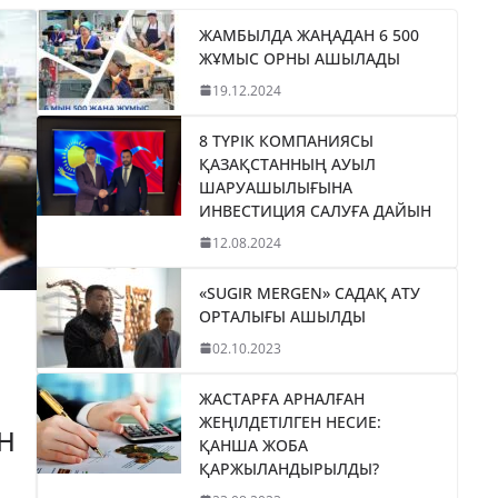
ЖАМБЫЛДА ЖАҢАДАН 6 500
ЖҰМЫС ОРНЫ АШЫЛАДЫ
19.12.2024
8 ТҮРІК КОМПАНИЯСЫ
ҚАЗАҚСТАННЫҢ АУЫЛ
ШАРУАШЫЛЫҒЫНА
ИНВЕСТИЦИЯ САЛУҒА ДАЙЫН
12.08.2024
«SUGIR MERGEN» САДАҚ АТУ
ОРТАЛЫҒЫ АШЫЛДЫ
02.10.2023
ЖАСТАРҒА АРНАЛҒАН
ЖЕҢІЛДЕТІЛГЕН НЕСИЕ:
Н
ҚАНША ЖОБА
ҚАРЖЫЛАНДЫРЫЛДЫ?