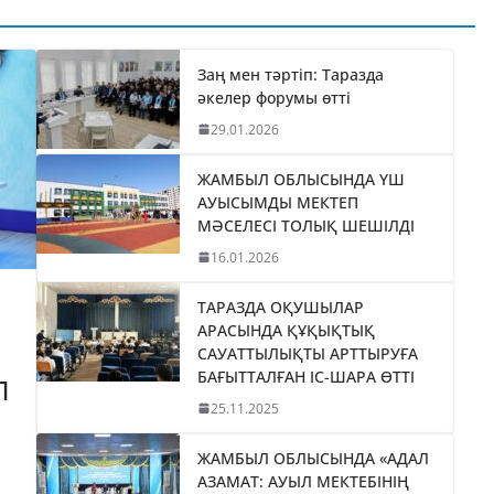
ТИКАНЫ
«БӘЙТЕРЕК»
035
ХОЛДИНГІНІҢ
І
БАСШЫСЫН
Заң мен тәртіп: Таразда
әкелер форумы өтті
ТІЛДІ
ҚАБЫЛДАДЫ
29.01.2026
06.08.2026
taraz24kz_news
ЖАМБЫЛ ОБЛЫСЫНДА ҮШ
АУЫСЫМДЫ МЕКТЕП
МӘСЕЛЕСІ ТОЛЫҚ ШЕШІЛДІ
16.01.2026
ТАРАЗДА ОҚУШЫЛАР
АРАСЫНДА ҚҰҚЫҚТЫҚ
САУАТТЫЛЫҚТЫ АРТТЫРУҒА
БАҒЫТТАЛҒАН ІС-ШАРА ӨТТІ
П
25.11.2025
ЖАМБЫЛ ОБЛЫСЫНДА «АДАЛ
АЗАМАТ: АУЫЛ МЕКТЕБІНІҢ