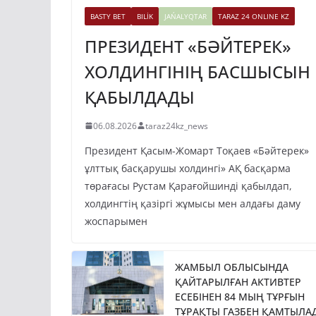
BASTY BET
BILİK
JAŃALYQTAR
TARAZ 24 ONLINE KZ
ПРЕЗИДЕНТ «БӘЙТЕРЕК»
ХОЛДИНГІНІҢ БАСШЫСЫН
ҚАБЫЛДАДЫ
06.08.2026
taraz24kz_news
Президент Қасым-Жомарт Тоқаев «Бәйтерек»
ұлттық басқарушы холдингі» АҚ басқарма
төрағасы Рустам Қарағойшинді қабылдап,
холдингтің қазіргі жұмысы мен алдағы даму
жоспарымен
ЖАМБЫЛ ОБЛЫСЫНДА
ҚАЙТАРЫЛҒАН АКТИВТЕР
ЕСЕБІНЕН 84 МЫҢ ТҰРҒЫН
ТҰРАҚТЫ ГАЗБЕН ҚАМТЫЛА