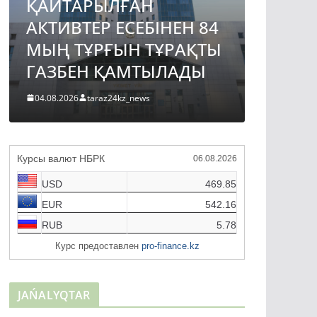
ҚАЙТАРЫЛҒАН
АВТО
АКТИВТЕР ЕСЕБІНЕН 84
ЖОБА
МЫҢ ТҰРҒЫН ТҰРАҚТЫ
ҚҰРЫ
ГАЗБЕН ҚАМТЫЛАДЫ
ТҮРДЕ
04.08.2026
taraz24kz_news
04.08.2026
Курсы валют НБРК
06.08.2026
USD
469.85
EUR
542.16
RUB
5.78
Курс предоставлен
pro-finance.kz
JAŃALYQTAR