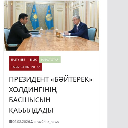
BASTY BET
BILİK
JAŃALYQTAR
TARAZ 24 ONLINE KZ
ПРЕЗИДЕНТ «БӘЙТЕРЕК»
ХОЛДИНГІНІҢ
БАСШЫСЫН
ҚАБЫЛДАДЫ
06.08.2026
taraz24kz_news