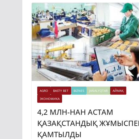
AGRO
BASTY BET
BIZNES
JAŃALYQTAR
АЙМАҚ
ЭКОНОМИКА
4,2 МЛН-НАН АСТАМ
ҚАЗАҚСТАНДЫҚ ЖҰМЫСПЕ
ҚАМТЫЛДЫ