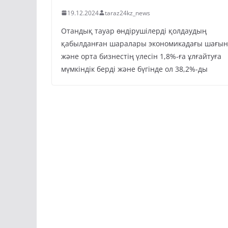
19.12.2024
taraz24kz_news
Отандық тауар өндірушілерді қолдаудың
қабылданған шаралары экономикадағы шағын
және орта бизнестің үлесін 1,8%-ға ұлғайтуға
мүмкіндік берді және бүгінде ол 38,2%-ды