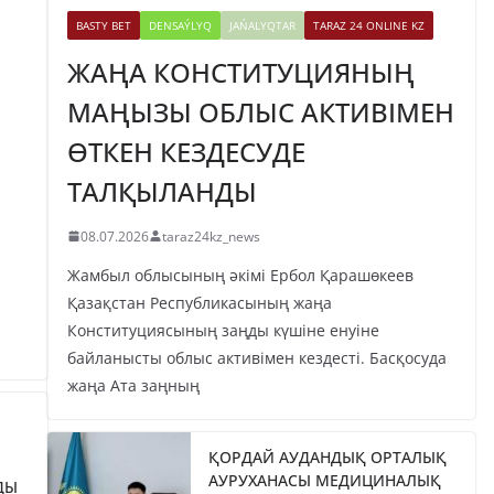
BASTY BET
DENSAÝLYQ
JAŃALYQTAR
TARAZ 24 ONLINE KZ
ЖАҢА КОНСТИТУЦИЯНЫҢ
МАҢЫЗЫ ОБЛЫС АКТИВІМЕН
ӨТКЕН КЕЗДЕСУДЕ
ТАЛҚЫЛАНДЫ
08.07.2026
taraz24kz_news
Жамбыл облысының әкімі Ербол Қарашөкеев
Қазақстан Республикасының жаңа
Конституциясының заңды күшіне енуіне
байланысты облыс активімен кездесті. Басқосуда
жаңа Ата заңның
ҚОРДАЙ АУДАНДЫҚ ОРТАЛЫҚ
АУРУХАНАСЫ МЕДИЦИНАЛЫҚ
ДЫ