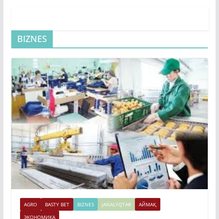
BIZNES
AGRO
BASTY BET
BIZNES
JAŃALYQTAR
АЙМАҚ
ЭКОНОМИКА