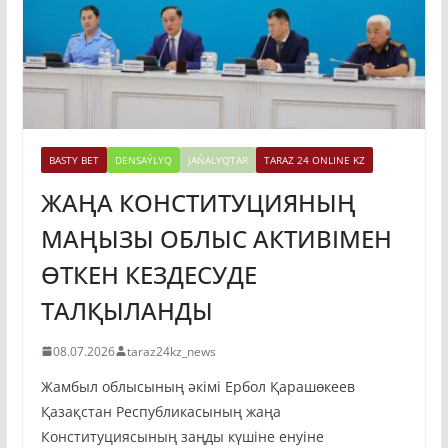
BASTY BET
DENSAÝLYQ
JAŃALYQTAR
TARAZ 24 ONLINE KZ
ЖАҢА КОНСТИТУЦИЯНЫҢ
МАҢЫЗЫ ОБЛЫС АКТИВІМЕН
ӨТКЕН КЕЗДЕСУДЕ
ТАЛҚЫЛАНДЫ
08.07.2026
taraz24kz_news
Жамбыл облысының әкімі Ербол Қарашөкеев
Қазақстан Республикасының жаңа
Конституциясының заңды күшіне енуіне