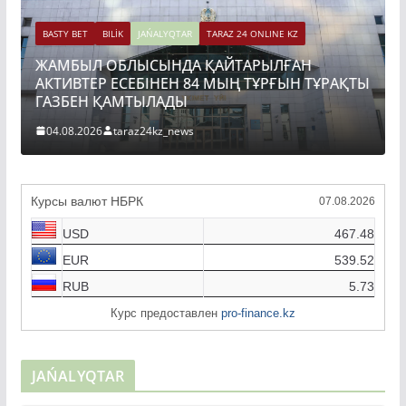
BASTY BET
BILİK
JAŃALYQTAR
TARAZ 24 ONLINE KZ
ЖАМБЫЛ ОБЛЫСЫНДА ҚАЙТАРЫЛҒАН
BAS
АКТИВТЕР ЕСЕБІНЕН 84 МЫҢ ТҰРҒЫН ТҰРАҚТЫ
ТО
ГАЗБЕН ҚАМТЫЛАДЫ
ҚҰ
04.08.2026
taraz24kz_news
04
Курсы валют НБРК
07.08.2026
USD
467.48
EUR
539.52
RUB
5.73
Курс предоставлен
pro-finance.kz
JAŃALYQTAR