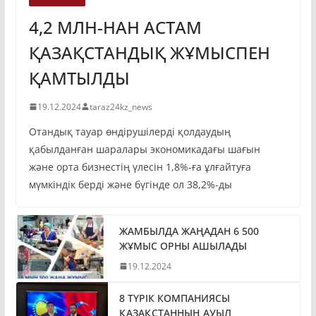
4,2 МЛН-НАН АСТАМ
ҚАЗАҚСТАНДЫҚ ЖҰМЫСПЕН
ҚАМТЫЛДЫ
19.12.2024
taraz24kz_news
Отандық тауар өндірушілерді қолдаудың
қабылданған шаралары экономикадағы шағын
және орта бизнестің үлесін 1,8%-ға ұлғайтуға
мүмкіндік берді және бүгінде ол 38,2%-ды
ЖАМБЫЛДА ЖАҢАДАН 6 500
ЖҰМЫС ОРНЫ АШЫЛАДЫ
19.12.2024
8 ТҮРІК КОМПАНИЯСЫ
ҚАЗАҚСТАННЫҢ АУЫЛ