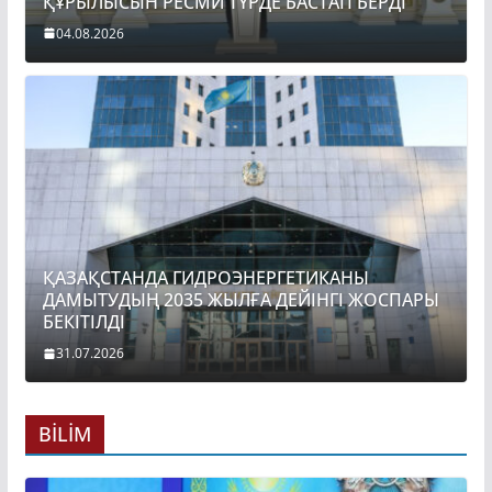
ҚҰРЫЛЫСЫН РЕСМИ ТҮРДЕ БАСТАП БЕРДІ
04.08.2026
ҚАЗАҚСТАНДА ГИДРОЭНЕРГЕТИКАНЫ
ДАМЫТУДЫҢ 2035 ЖЫЛҒА ДЕЙІНГІ ЖОСПАРЫ
БЕКІТІЛДІ
31.07.2026
BİLİM