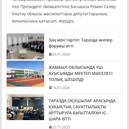
пен Президент Әкімшілігінің Басшысы Роман Скляр
Ұлытау облысы мәслихаттары депутаттарының
жиналысына қатысып, өңірдің
Заң мен тәртіп: Таразда әкелер
форумы өтті
29.01.2026
ЖАМБЫЛ ОБЛЫСЫНДА ҮШ
АУЫСЫМДЫ МЕКТЕП МӘСЕЛЕСІ
ТОЛЫҚ ШЕШІЛДІ
16.01.2026
ТАРАЗДА ОҚУШЫЛАР АРАСЫНДА
ҚҰҚЫҚТЫҚ САУАТТЫЛЫҚТЫ
АРТТЫРУҒА БАҒЫТТАЛҒАН ІС-
ШАРА ӨТТІ
25.11.2025