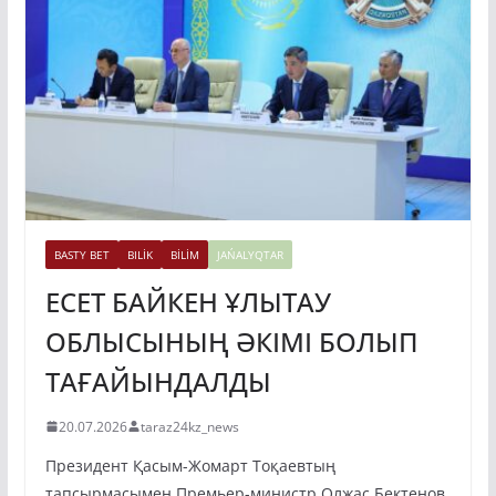
BASTY BET
BILİK
BİLİM
JAŃALYQTAR
ЕСЕТ БАЙКЕН ҰЛЫТАУ
ОБЛЫСЫНЫҢ ӘКІМІ БОЛЫП
ТАҒАЙЫНДАЛДЫ
20.07.2026
taraz24kz_news
Президент Қасым-Жомарт Тоқаевтың
тапсырмасымен Премьер-министр Олжас Бектенов