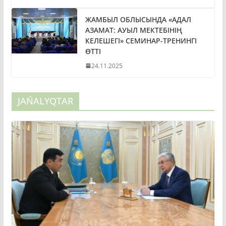
ЖАМБЫЛ ОБЛЫСЫНДА «АДАЛ
АЗАМАТ: АУЫЛ МЕКТЕБІНІҢ
КЕЛЕШЕГІ» СЕМИНАР-ТРЕНИНГІ
ӨТТІ
24.11.2025
JAŃALYQTAR