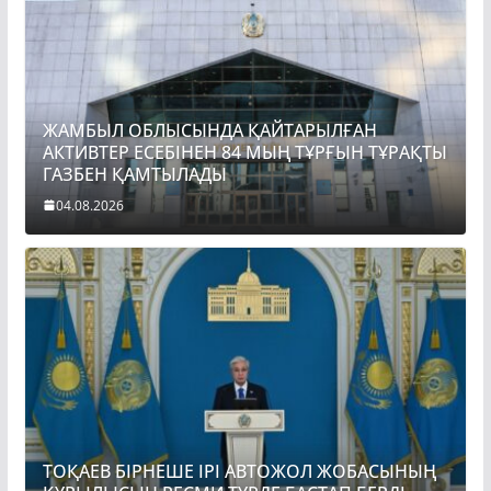
ЖАМБЫЛ ОБЛЫСЫНДА ҚАЙТАРЫЛҒАН
АКТИВТЕР ЕСЕБІНЕН 84 МЫҢ ТҰРҒЫН ТҰРАҚТЫ
ГАЗБЕН ҚАМТЫЛАДЫ
04.08.2026
ТОҚАЕВ БІРНЕШЕ ІРІ АВТОЖОЛ ЖОБАСЫНЫҢ