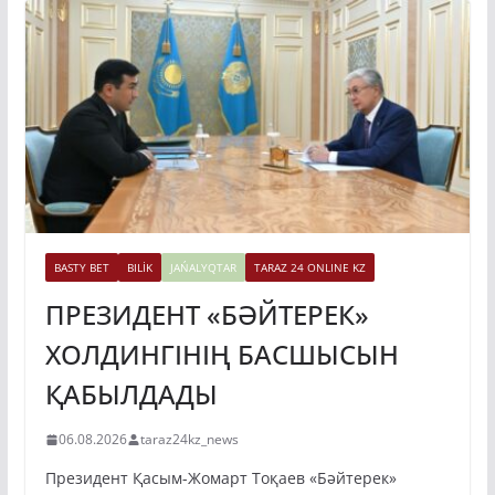
BASTY BET
BILİK
JAŃALYQTAR
TARAZ 24 ONLINE KZ
ПРЕЗИДЕНТ «БӘЙТЕРЕК»
ХОЛДИНГІНІҢ БАСШЫСЫН
ҚАБЫЛДАДЫ
06.08.2026
taraz24kz_news
Президент Қасым-Жомарт Тоқаев «Бәйтерек»