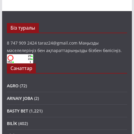
Біз туралы
8 747 909 2424 taraz24@gmail.com Маңызды
мәселелеріңіз бен ақпараттарыңызды бізбен бөлісіңіз.
Санаттар
AGRO
(72)
ARNAIY JOBA
(2)
BASTY BET
(1,221)
BILİK
(402)