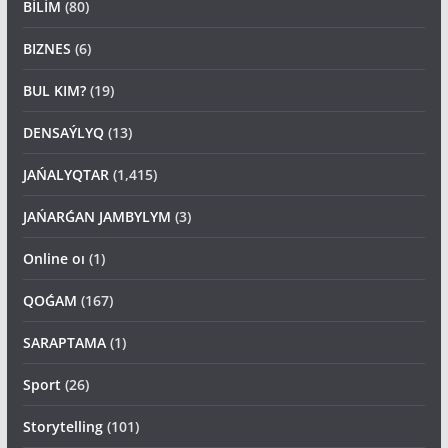
BİLİM
(80)
BIZNES
(6)
BUL KIM?
(19)
DENSAÝLYQ
(13)
JAŃALYQTAR
(1,415)
JAŃARǴAN JAMBYLYM
(3)
Online oı
(1)
QOǴAM
(167)
SARAPTAMA
(1)
Sport
(26)
Storytelling
(101)