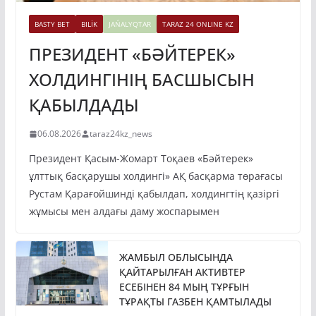
BASTY BET
BILİK
JAŃALYQTAR
TARAZ 24 ONLINE KZ
ПРЕЗИДЕНТ «БӘЙТЕРЕК»
ХОЛДИНГІНІҢ БАСШЫСЫН
ҚАБЫЛДАДЫ
06.08.2026
taraz24kz_news
Президент Қасым-Жомарт Тоқаев «Бәйтерек»
ұлттық басқарушы холдингі» АҚ басқарма төрағасы
Рустам Қарағойшинді қабылдап, холдингтің қазіргі
жұмысы мен алдағы даму жоспарымен
ЖАМБЫЛ ОБЛЫСЫНДА
ҚАЙТАРЫЛҒАН АКТИВТЕР
ЕСЕБІНЕН 84 МЫҢ ТҰРҒЫН
ТҰРАҚТЫ ГАЗБЕН ҚАМТЫЛАДЫ