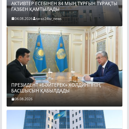
АКТИВТЕР ЕСЕБІНЕН 84 МЫҢ ТҰРҒЫН ТҰРАҚТЫ
ГАЗБЕН ҚАМТЫЛАДЫ
04.08.2026
taraz24kz_news
ПРЕЗИДЕНТ «БӘЙТЕРЕК» ХОЛДИНГІНІҢ
БАСШЫСЫН ҚАБЫЛДАДЫ
06.08.2026