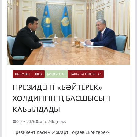
BASTY BET
BILİK
JAŃALYQTAR
TARAZ 24 ONLINE KZ
ПРЕЗИДЕНТ «БӘЙТЕРЕК»
ХОЛДИНГІНІҢ БАСШЫСЫН
ҚАБЫЛДАДЫ
06.08.2026
taraz24kz_news
Президент Қасым-Жомарт Тоқаев «Бәйтерек»