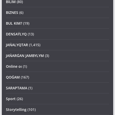
BİLİM
(80)
BIZNES
(6)
BUL KIM?
(19)
DENSAÝLYQ
(13)
JAŃALYQTAR
(1,415)
JAŃARǴAN JAMBYLYM
(3)
Online oı
(1)
QOǴAM
(167)
SARAPTAMA
(1)
Sport
(26)
Storytelling
(101)