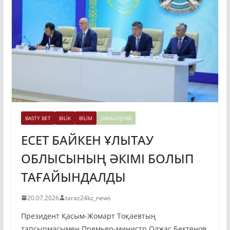
BASTY BET
BILİK
BİLİM
JAŃALYQTAR
ЕСЕТ БАЙКЕН ҰЛЫТАУ
ОБЛЫСЫНЫҢ ӘКІМІ БОЛЫП
ТАҒАЙЫНДАЛДЫ
20.07.2026
taraz24kz_news
Президент Қасым-Жомарт Тоқаевтың
тапсырмасымен Премьер-министр Олжас Бектенов