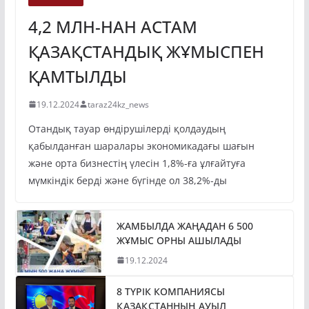
4,2 МЛН-НАН АСТАМ
ҚАЗАҚСТАНДЫҚ ЖҰМЫСПЕН
ҚАМТЫЛДЫ
19.12.2024
taraz24kz_news
Отандық тауар өндірушілерді қолдаудың
қабылданған шаралары экономикадағы шағын
және орта бизнестің үлесін 1,8%-ға ұлғайтуға
мүмкіндік берді және бүгінде ол 38,2%-ды
ЖАМБЫЛДА ЖАҢАДАН 6 500
ЖҰМЫС ОРНЫ АШЫЛАДЫ
19.12.2024
8 ТҮРІК КОМПАНИЯСЫ
ҚАЗАҚСТАННЫҢ АУЫЛ