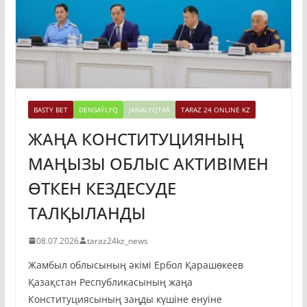
BASTY BET
DENSAÝLYQ
JAŃALYQTAR
TARAZ 24 ONLINE KZ
ЖАҢА КОНСТИТУЦИЯНЫҢ
МАҢЫЗЫ ОБЛЫС АКТИВІМЕН
ӨТКЕН КЕЗДЕСУДЕ
ТАЛҚЫЛАНДЫ
08.07.2026
taraz24kz_news
Жамбыл облысының әкімі Ербол Қарашөкеев
Қазақстан Республикасының жаңа
Конституциясының заңды күшіне енуіне