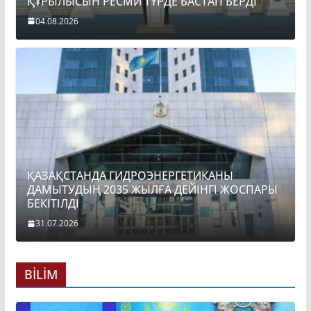
ҚҰРЫЛЫСЫН РЕСМИ ТҮРДЕ БАСТАП БЕРДІ
04.08.2026
ҚАЗАҚСТАНДА ГИДРОЭНЕРГЕТИКАНЫ
ДАМЫТУДЫҢ 2035 ЖЫЛҒА ДЕЙІНГІ ЖОСПАРЫ
БЕКІТІЛДІ
31.07.2026
BİLİM