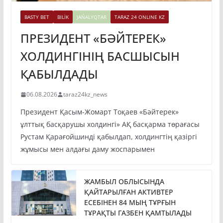
BASTY BET
BILİK
JAŃALYQTAR
TARAZ 24 ONLINE KZ
ПРЕЗИДЕНТ «БӘЙТЕРЕК»
ХОЛДИНГІНІҢ БАСШЫСЫН
ҚАБЫЛДАДЫ
06.08.2026
taraz24kz_news
Президент Қасым-Жомарт Тоқаев «Бәйтерек»
ұлттық басқарушы холдингі» АҚ басқарма төрағасы
Рустам Қарағойшинді қабылдап, холдингтің қазіргі
жұмысы мен алдағы даму жоспарымен
ЖАМБЫЛ ОБЛЫСЫНДА
ҚАЙТАРЫЛҒАН АКТИВТЕР
ЕСЕБІНЕН 84 МЫҢ ТҰРҒЫН
ТҰРАҚТЫ ГАЗБЕН ҚАМТЫЛАДЫ