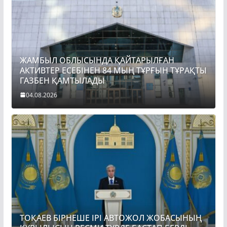
ЖАМБЫЛ ОБЛЫСЫНДА ҚАЙТАРЫЛҒАН
АКТИВТЕР ЕСЕБІНЕН 84 МЫҢ ТҰРҒЫН ТҰРАҚТЫ
ГАЗБЕН ҚАМТЫЛАДЫ
04.08.2026
ТОҚАЕВ БІРНЕШЕ ІРІ АВТОЖОЛ ЖОБАСЫНЫҢ