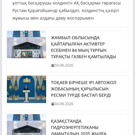
ұлттық басқарушы холдингі» АҚ басқарма төрағасы
Рустам Қарағойшинді қабылдап, холдингтің қазіргі
жұмысы мен алдағы даму жоспарымен
ЖАМБЫЛ ОБЛЫСЫНДА
ҚАЙТАРЫЛҒАН АКТИВТЕР
ЕСЕБІНЕН 84 МЫҢ ТҰРҒЫН
ТҰРАҚТЫ ГАЗБЕН ҚАМТЫЛАДЫ
04.08.2026
ТОҚАЕВ БІРНЕШЕ ІРІ АВТОЖОЛ
ЖОБАСЫНЫҢ ҚҰРЫЛЫСЫН
РЕСМИ ТҮРДЕ БАСТАП БЕРДІ
04.08.2026
ҚАЗАҚСТАНДА
ГИДРОЭНЕРГЕТИКАНЫ
ДАМЫТУДЫҢ 2035 ЖЫЛҒА