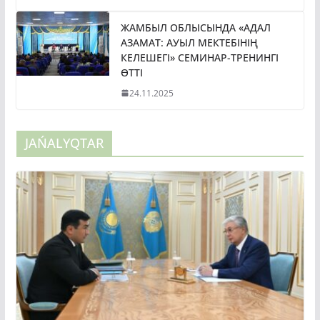
ЖАМБЫЛ ОБЛЫСЫНДА «АДАЛ
АЗАМАТ: АУЫЛ МЕКТЕБІНІҢ
КЕЛЕШЕГІ» СЕМИНАР-ТРЕНИНГІ
ӨТТІ
24.11.2025
JAŃALYQTAR