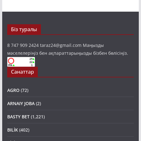
Біз туралы
8 747 909 2424 taraz24@gmail.com Маңызды
мәселелеріңіз бен ақпараттарыңызды бізбен бөлісіңіз.
Санаттар
AGRO
(72)
ARNAIY JOBA
(2)
BASTY BET
(1,221)
BILİK
(402)