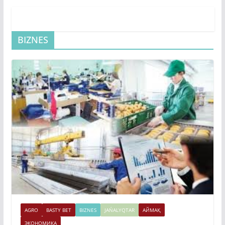
BIZNES
AGRO
BASTY BET
BIZNES
JAŃALYQTAR
АЙМАҚ
ЭКОНОМИКА