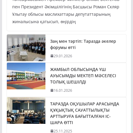
пен Президент Әкімшілігінің Басшысы Роман Скляр
Ұлытау облысы мәслихаттары депутаттарының
жиналысына қатысып, өңірдің
Заң мен тәртіп: Таразда әкелер
форумы өтті
29.01.2026
ЖАМБЫЛ ОБЛЫСЫНДА ҮШ
АУЫСЫМДЫ МЕКТЕП МӘСЕЛЕСІ
ТОЛЫҚ ШЕШІЛДІ
16.01.2026
ТАРАЗДА ОҚУШЫЛАР АРАСЫНДА
ҚҰҚЫҚТЫҚ САУАТТЫЛЫҚТЫ
АРТТЫРУҒА БАҒЫТТАЛҒАН ІС-
ШАРА ӨТТІ
25.11.2025