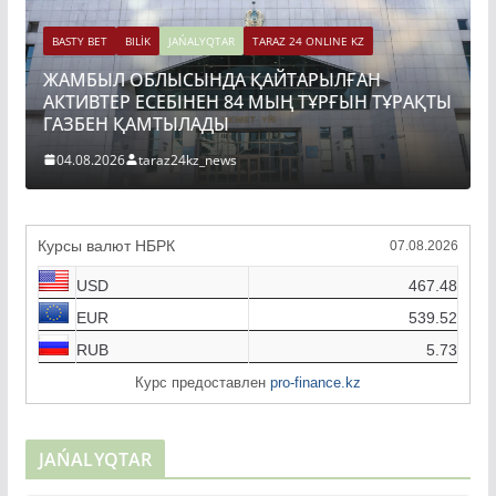
BASTY BET
BILİK
JAŃALYQTAR
TARAZ 24 ONLINE KZ
ЖАМБЫЛ ОБЛЫСЫНДА ҚАЙТАРЫЛҒАН
АКТИВТЕР ЕСЕБІНЕН 84 МЫҢ ТҰРҒЫН ТҰРАҚТЫ
ГАЗБЕН ҚАМТЫЛАДЫ
04.08.2026
taraz24kz_news
Курсы валют НБРК
07.08.2026
USD
467.48
EUR
539.52
RUB
5.73
Курс предоставлен
pro-finance.kz
JAŃALYQTAR