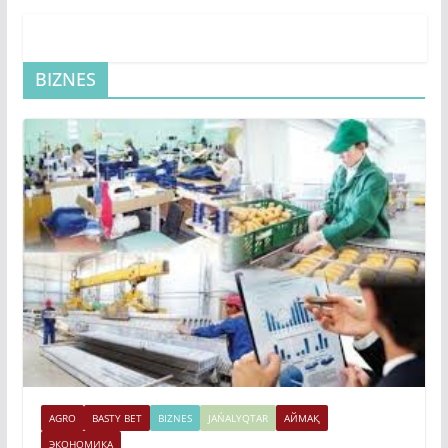
BIZNES
AGRO
BASTY BET
BIZNES
JAŃALYQTAR
АЙМАҚ
ЭКОНОМИКА