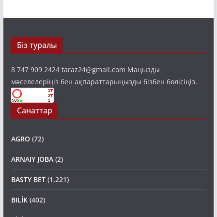
Біз туралы
8 747 909 2424 taraz24@gmail.com Маңызды
мәселелеріңіз бен ақпараттарыңызды бізбен бөлісіңіз.
Санаттар
AGRO
(72)
ARNAIY JOBA
(2)
BASTY BET
(1,221)
BILİK
(402)