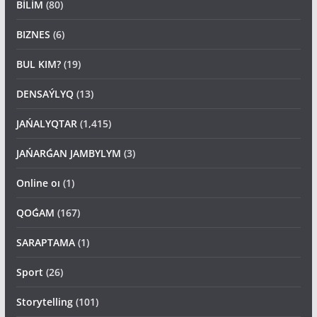
BİLİM
(80)
BIZNES
(6)
BUL KIM?
(19)
DENSAÝLYQ
(13)
JAŃALYQTAR
(1,415)
JAŃARǴAN JAMBYLYM
(3)
Online oı
(1)
QOǴAM
(167)
SARAPTAMA
(1)
Sport
(26)
Storytelling
(101)