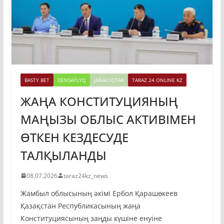
BASTY BET
DENSAÝLYQ
JAŃALYQTAR
TARAZ 24 ONLINE KZ
ЖАҢА КОНСТИТУЦИЯНЫҢ
МАҢЫЗЫ ОБЛЫС АКТИВІМЕН
ӨТКЕН КЕЗДЕСУДЕ
ТАЛҚЫЛАНДЫ
08.07.2026
taraz24kz_news
Жамбыл облысының әкімі Ербол Қарашөкеев
Қазақстан Республикасының жаңа
Конституциясының заңды күшіне енуіне