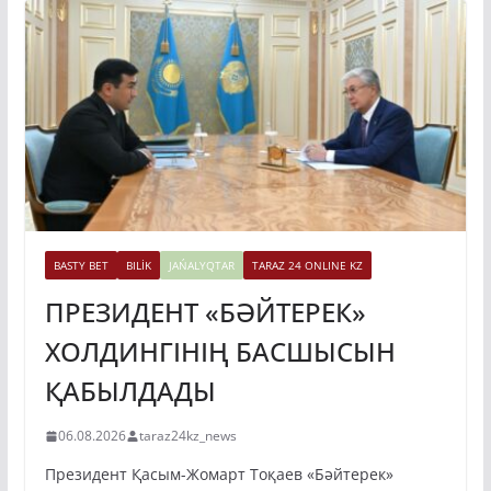
BASTY BET
BILİK
JAŃALYQTAR
TARAZ 24 ONLINE KZ
ПРЕЗИДЕНТ «БӘЙТЕРЕК»
ХОЛДИНГІНІҢ БАСШЫСЫН
ҚАБЫЛДАДЫ
06.08.2026
taraz24kz_news
Президент Қасым-Жомарт Тоқаев «Бәйтерек»