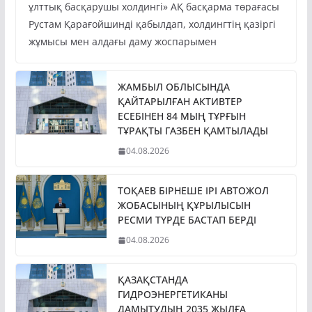
ұлттық басқарушы холдингі» АҚ басқарма төрағасы
Рустам Қарағойшинді қабылдап, холдингтің қазіргі
жұмысы мен алдағы даму жоспарымен
ЖАМБЫЛ ОБЛЫСЫНДА
ҚАЙТАРЫЛҒАН АКТИВТЕР
ЕСЕБІНЕН 84 МЫҢ ТҰРҒЫН
ТҰРАҚТЫ ГАЗБЕН ҚАМТЫЛАДЫ
04.08.2026
ТОҚАЕВ БІРНЕШЕ ІРІ АВТОЖОЛ
ЖОБАСЫНЫҢ ҚҰРЫЛЫСЫН
РЕСМИ ТҮРДЕ БАСТАП БЕРДІ
04.08.2026
ҚАЗАҚСТАНДА
ГИДРОЭНЕРГЕТИКАНЫ
ДАМЫТУДЫҢ 2035 ЖЫЛҒА