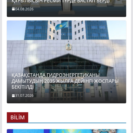
ҚҰРЫЛЫСЫН РЕСМИ ТҮРДЕ БАСТАП БЕРДІ
04.08.2026
ҚАЗАҚСТАНДА ГИДРОЭНЕРГЕТИКАНЫ
ДАМЫТУДЫҢ 2035 ЖЫЛҒА ДЕЙІНГІ ЖОСПАРЫ
БЕКІТІЛДІ
31.07.2026
BİLİM