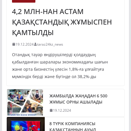
4,2 МЛН-НАН АСТАМ
ҚАЗАҚСТАНДЫҚ ЖҰМЫСПЕН
ҚАМТЫЛДЫ
19.12.2024
taraz24kz_news
Отандық тауар өндірушілерді қолдаудың
қабылданған шаралары экономикадағы шағын
және орта бизнестің үлесін 1,8%-ға ұлғайтуға
мүмкіндік берді және бүгінде ол 38,2%-ды
ЖАМБЫЛДА ЖАҢАДАН 6 500
ЖҰМЫС ОРНЫ АШЫЛАДЫ
19.12.2024
8 ТҮРІК КОМПАНИЯСЫ
ҚАЗАҚСТАННЫҢ АУЫЛ