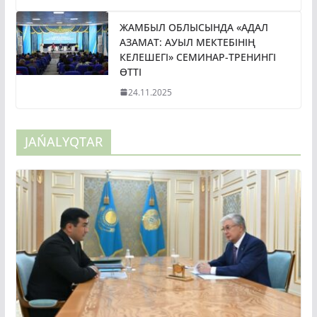
ЖАМБЫЛ ОБЛЫСЫНДА «АДАЛ
АЗАМАТ: АУЫЛ МЕКТЕБІНІҢ
КЕЛЕШЕГІ» СЕМИНАР-ТРЕНИНГІ
ӨТТІ
24.11.2025
JAŃALYQTAR