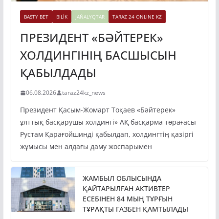
BASTY BET
BILİK
JAŃALYQTAR
TARAZ 24 ONLINE KZ
ПРЕЗИДЕНТ «БӘЙТЕРЕК»
ХОЛДИНГІНІҢ БАСШЫСЫН
ҚАБЫЛДАДЫ
06.08.2026
taraz24kz_news
Президент Қасым-Жомарт Тоқаев «Бәйтерек»
ұлттық басқарушы холдингі» АҚ басқарма төрағасы
Рустам Қарағойшинді қабылдап, холдингтің қазіргі
жұмысы мен алдағы даму жоспарымен
ЖАМБЫЛ ОБЛЫСЫНДА
ҚАЙТАРЫЛҒАН АКТИВТЕР
ЕСЕБІНЕН 84 МЫҢ ТҰРҒЫН
ТҰРАҚТЫ ГАЗБЕН ҚАМТЫЛАДЫ