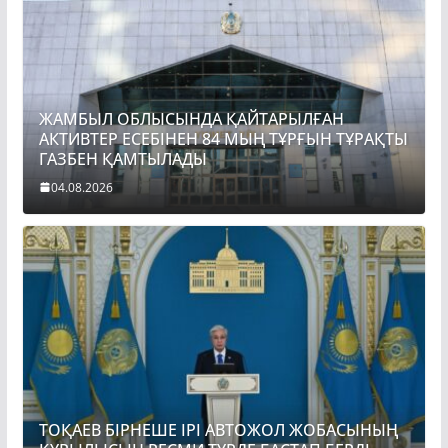
ЖАМБЫЛ ОБЛЫСЫНДА ҚАЙТАРЫЛҒАН
АКТИВТЕР ЕСЕБІНЕН 84 МЫҢ ТҰРҒЫН ТҰРАҚТЫ
ГАЗБЕН ҚАМТЫЛАДЫ
04.08.2026
ТОҚАЕВ БІРНЕШЕ ІРІ АВТОЖОЛ ЖОБАСЫНЫҢ