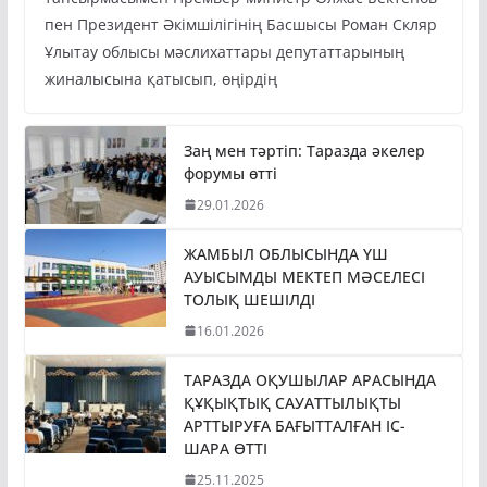
пен Президент Әкімшілігінің Басшысы Роман Скляр
Ұлытау облысы мәслихаттары депутаттарының
жиналысына қатысып, өңірдің
Заң мен тәртіп: Таразда әкелер
форумы өтті
29.01.2026
ЖАМБЫЛ ОБЛЫСЫНДА ҮШ
АУЫСЫМДЫ МЕКТЕП МӘСЕЛЕСІ
ТОЛЫҚ ШЕШІЛДІ
16.01.2026
ТАРАЗДА ОҚУШЫЛАР АРАСЫНДА
ҚҰҚЫҚТЫҚ САУАТТЫЛЫҚТЫ
АРТТЫРУҒА БАҒЫТТАЛҒАН ІС-
ШАРА ӨТТІ
25.11.2025