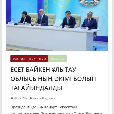
BASTY BET
BILİK
BİLİM
JAŃALYQTAR
ЕСЕТ БАЙКЕН ҰЛЫТАУ
ОБЛЫСЫНЫҢ ӘКІМІ БОЛЫП
ТАҒАЙЫНДАЛДЫ
20.07.2026
taraz24kz_news
Президент Қасым-Жомарт Тоқаевтың
тапсырмасымен Премьер-министр Олжас Бектенов