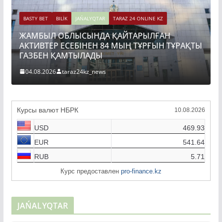
BASTY BET
BILİK
JAŃALYQTAR
TARAZ 24 ONLINE KZ
ЖАМБЫЛ ОБЛЫСЫНДА ҚАЙТАРЫЛҒАН
АКТИВТЕР ЕСЕБІНЕН 84 МЫҢ ТҰРҒЫН ТҰРАҚТЫ
ГАЗБЕН ҚАМТЫЛАДЫ
04.08.2026
taraz24kz_news
Курсы валют НБРК
10.08.2026
USD
469.93
EUR
541.64
RUB
5.71
Курс предоставлен
pro-finance.kz
JAŃALYQTAR