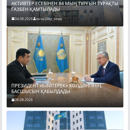
АКТИВТЕР ЕСЕБІНЕН 84 МЫҢ ТҰРҒЫН ТҰРАҚТЫ
П
ГАЗБЕН ҚАМТЫЛАДЫ
Б
04.08.2026
taraz24kz_news
ПРЕЗИДЕНТ «БӘЙТЕРЕК» ХОЛДИНГІНІҢ
БАСШЫСЫН ҚАБЫЛДАДЫ
06.08.2026