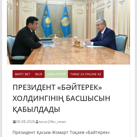
BASTY BET
BILİK
JAŃALYQTAR
TARAZ 24 ONLINE KZ
ПРЕЗИДЕНТ «БӘЙТЕРЕК»
ХОЛДИНГІНІҢ БАСШЫСЫН
ҚАБЫЛДАДЫ
06.08.2026
taraz24kz_news
Президент Қасым-Жомарт Тоқаев «Бәйтерек»