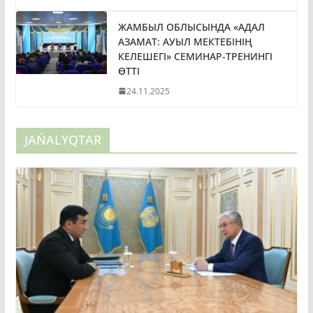
ЖАМБЫЛ ОБЛЫСЫНДА «АДАЛ
АЗАМАТ: АУЫЛ МЕКТЕБІНІҢ
КЕЛЕШЕГІ» СЕМИНАР-ТРЕНИНГІ
ӨТТІ
24.11.2025
JAŃALYQTAR