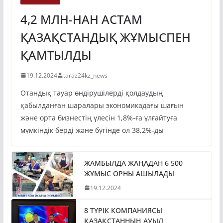
4,2 МЛН-НАН АСТАМ
ҚАЗАҚСТАНДЫҚ ЖҰМЫСПЕН
ҚАМТЫЛДЫ
19.12.2024
taraz24kz_news
Отандық тауар өндірушілерді қолдаудың
қабылданған шаралары экономикадағы шағын
және орта бизнестің үлесін 1,8%-ға ұлғайтуға
мүмкіндік берді және бүгінде ол 38,2%-ды
ЖАМБЫЛДА ЖАҢАДАН 6 500
ЖҰМЫС ОРНЫ АШЫЛАДЫ
19.12.2024
8 ТҮРІК КОМПАНИЯСЫ
ҚАЗАҚСТАННЫҢ АУЫЛ