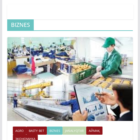
BIZNES
AGRO
BASTY BET
BIZNES
JAŃALYQTAR
АЙМАҚ
ЭКОНОМИКА