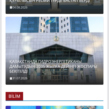
ҚҰРЫЛЫСЫН РЕСМИ ТҮРДЕ БАСТАП БЕРДІ
04.08.2026
ҚАЗАҚСТАНДА ГИДРОЭНЕРГЕТИКАНЫ
ДАМЫТУДЫҢ 2035 ЖЫЛҒА ДЕЙІНГІ ЖОСПАРЫ
БЕКІТІЛДІ
31.07.2026
BİLİM