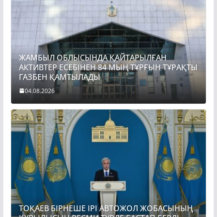
ЖАМБЫЛ ОБЛЫСЫНДА ҚАЙТАРЫЛҒАН
АКТИВТЕР ЕСЕБІНЕН 84 МЫҢ ТҰРҒЫН ТҰРАҚТЫ
ГАЗБЕН ҚАМТЫЛАДЫ
04.08.2026
ТОҚАЕВ БІРНЕШЕ ІРІ АВТОЖОЛ ЖОБАСЫНЫҢ