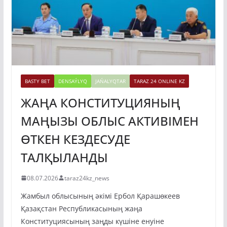
BASTY BET
DENSAÝLYQ
JAŃALYQTAR
TARAZ 24 ONLINE KZ
ЖАҢА КОНСТИТУЦИЯНЫҢ
МАҢЫЗЫ ОБЛЫС АКТИВІМЕН
ӨТКЕН КЕЗДЕСУДЕ
ТАЛҚЫЛАНДЫ
08.07.2026
taraz24kz_news
Жамбыл облысының әкімі Ербол Қарашөкеев
Қазақстан Республикасының жаңа
Конституциясының заңды күшіне енуіне