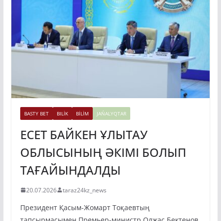
BASTY BET
BILİK
BİLİM
JAŃALYQTAR
ЕСЕТ БАЙКЕН ҰЛЫТАУ
ОБЛЫСЫНЫҢ ӘКІМІ БОЛЫП
ТАҒАЙЫНДАЛДЫ
20.07.2026
taraz24kz_news
Президент Қасым-Жомарт Тоқаевтың
тапсырмасымен Премьер-министр Олжас Бектенов