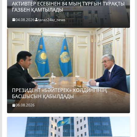
АКТИВТЕР ЕСЕБІНЕН 84 МЫҢ ТҰРҒЫН ТҰРАҚТЫ
ПРЕЗИ
ГАЗБЕН ҚАМТЫЛАДЫ
БАСШ
04.08.2026
taraz24kz_news
06.08.
ПРЕЗИДЕНТ «БӘЙТЕРЕК» ХОЛДИНГІНІҢ
БАСШЫСЫН ҚАБЫЛДАДЫ
06.08.2026