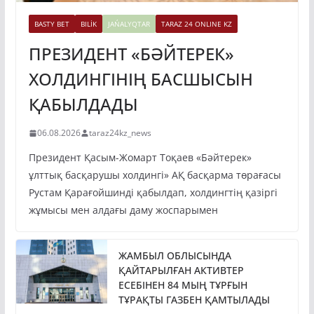
BASTY BET
BILİK
JAŃALYQTAR
TARAZ 24 ONLINE KZ
ПРЕЗИДЕНТ «БӘЙТЕРЕК»
ХОЛДИНГІНІҢ БАСШЫСЫН
ҚАБЫЛДАДЫ
06.08.2026
taraz24kz_news
Президент Қасым-Жомарт Тоқаев «Бәйтерек»
ұлттық басқарушы холдингі» АҚ басқарма төрағасы
Рустам Қарағойшинді қабылдап, холдингтің қазіргі
жұмысы мен алдағы даму жоспарымен
ЖАМБЫЛ ОБЛЫСЫНДА
ҚАЙТАРЫЛҒАН АКТИВТЕР
ЕСЕБІНЕН 84 МЫҢ ТҰРҒЫН
ТҰРАҚТЫ ГАЗБЕН ҚАМТЫЛАДЫ