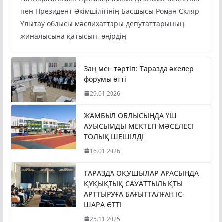
пен Президент Әкімшілігінің Басшысы Роман Скляр
Ұлытау облысы мәслихаттары депутаттарының
жиналысына қатысып, өңірдің
Заң мен тәртіп: Таразда әкелер
форумы өтті
29.01.2026
ЖАМБЫЛ ОБЛЫСЫНДА ҮШ
АУЫСЫМДЫ МЕКТЕП МӘСЕЛЕСІ
ТОЛЫҚ ШЕШІЛДІ
16.01.2026
ТАРАЗДА ОҚУШЫЛАР АРАСЫНДА
ҚҰҚЫҚТЫҚ САУАТТЫЛЫҚТЫ
АРТТЫРУҒА БАҒЫТТАЛҒАН ІС-
ШАРА ӨТТІ
25.11.2025