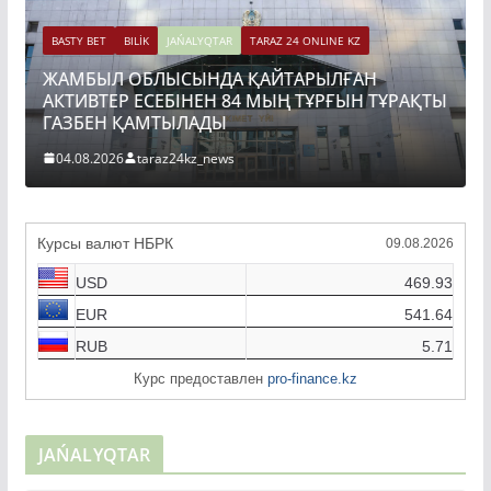
BASTY BET
BILİK
JAŃALYQTAR
TARAZ 24 ONLINE KZ
ЖАМБЫЛ ОБЛЫСЫНДА ҚАЙТАРЫЛҒАН
BAS
АКТИВТЕР ЕСЕБІНЕН 84 МЫҢ ТҰРҒЫН ТҰРАҚТЫ
ТО
ГАЗБЕН ҚАМТЫЛАДЫ
ҚҰ
04.08.2026
taraz24kz_news
04
Курсы валют НБРК
09.08.2026
USD
469.93
EUR
541.64
RUB
5.71
Курс предоставлен
pro-finance.kz
JAŃALYQTAR