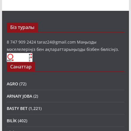
Біз туралы
8 747 909 2424 taraz24@gmail.com Маңызды
мәселелеріңіз бен ақпараттарыңызды бізбен бөлісіңіз.
Санаттар
AGRO
(72)
ARNAIY JOBA
(2)
BASTY BET
(1,221)
BILİK
(402)