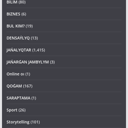
BİLİM
(80)
BIZNES
(6)
BUL KIM?
(19)
DENSAÝLYQ
(13)
JAŃALYQTAR
(1,415)
JAŃARǴAN JAMBYLYM
(3)
Online oı
(1)
QOǴAM
(167)
SARAPTAMA
(1)
Sport
(26)
Storytelling
(101)