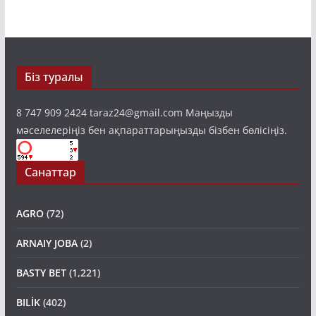
Біз туралы
8 747 909 2424 taraz24@gmail.com Маңызды
мәселелеріңіз бен ақпараттарыңызды бізбен бөлісіңіз.
Санаттар
AGRO
(72)
ARNAIY JOBA
(2)
BASTY BET
(1,221)
BILİK
(402)