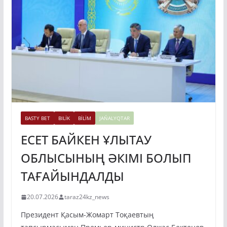
BASTY BET
BILİK
BİLİM
JAŃALYQTAR
ЕСЕТ БАЙКЕН ҰЛЫТАУ
ОБЛЫСЫНЫҢ ӘКІМІ БОЛЫП
ТАҒАЙЫНДАЛДЫ
20.07.2026
taraz24kz_news
Президент Қасым-Жомарт Тоқаевтың