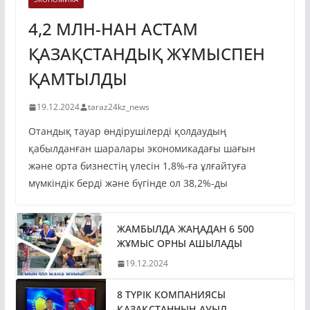
ЭКОНОМИКА
4,2 МЛН-НАН АСТАМ
ҚАЗАҚСТАНДЫҚ ЖҰМЫСПЕН
ҚАМТЫЛДЫ
19.12.2024
taraz24kz_news
Отандық тауар өндірушілерді қолдаудың
қабылданған шаралары экономикадағы шағын
және орта бизнестің үлесін 1,8%-ға ұлғайтуға
мүмкіндік берді және бүгінде ол 38,2%-ды
ЖАМБЫЛДА ЖАҢАДАН 6 500
ЖҰМЫС ОРНЫ АШЫЛАДЫ
19.12.2024
8 ТҮРІК КОМПАНИЯСЫ
ҚАЗАҚСТАННЫҢ АУЫЛ