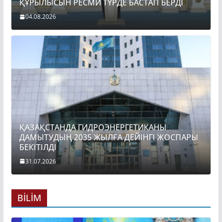
ҚҰРЫЛЫСЫН РЕСМИ ТҮРДЕ БАСТАП БЕРДІ
04.08.2026
ҚАЗАҚСТАНДА ГИДРОЭНЕРГЕТИКАНЫ
ДАМЫТУДЫҢ 2035 ЖЫЛҒА ДЕЙІНГІ ЖОСПАРЫ
БЕКІТІЛДІ
31.07.2026
BİLİM