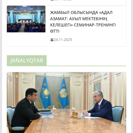
ЖАМБЫЛ ОБЛЫСЫНДА «АДАЛ
АЗАМАТ: АУЫЛ МЕКТЕБІНІҢ
КЕЛЕШЕГІ» СЕМИНАР-ТРЕНИНГІ
ӨТТІ
24.11.2025
JAŃALYQTAR