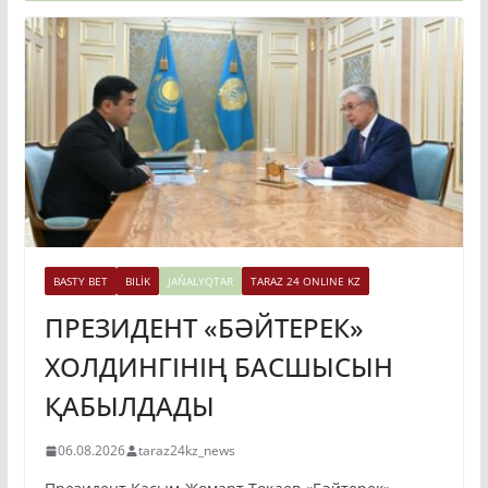
BASTY BET
BILİK
JAŃALYQTAR
TARAZ 24 ONLINE KZ
ПРЕЗИДЕНТ «БӘЙТЕРЕК»
ХОЛДИНГІНІҢ БАСШЫСЫН
ҚАБЫЛДАДЫ
06.08.2026
taraz24kz_news