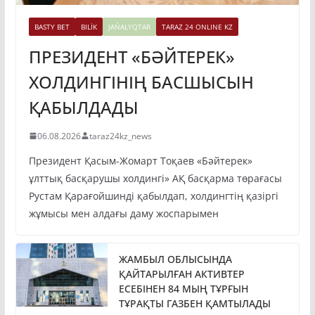
BASTY BET
BILİK
JAŃALYQTAR
TARAZ 24 ONLINE KZ
ПРЕЗИДЕНТ «БӘЙТЕРЕК»
ХОЛДИНГІНІҢ БАСШЫСЫН
ҚАБЫЛДАДЫ
06.08.2026
taraz24kz_news
Президент Қасым-Жомарт Тоқаев «Бәйтерек»
ұлттық басқарушы холдингі» АҚ басқарма төрағасы
Рустам Қарағойшинді қабылдап, холдингтің қазіргі
жұмысы мен алдағы даму жоспарымен
ЖАМБЫЛ ОБЛЫСЫНДА
ҚАЙТАРЫЛҒАН АКТИВТЕР
ЕСЕБІНЕН 84 МЫҢ ТҰРҒЫН
ТҰРАҚТЫ ГАЗБЕН ҚАМТЫЛАДЫ