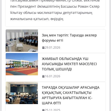
тапсырмасымен Премьер-министр Олжас Бектенов
пен Президент Әкімшілігінің Басшысы Роман Скляр
Ұлытау облысы мәслихаттары депутаттарының
жиналысына қатысып, өңірдің
Заң мен тәртіп: Таразда әкелер
форумы өтті
29.01.2026
ЖАМБЫЛ ОБЛЫСЫНДА ҮШ
АУЫСЫМДЫ МЕКТЕП МӘСЕЛЕСІ
ТОЛЫҚ ШЕШІЛДІ
16.01.2026
ТАРАЗДА ОҚУШЫЛАР АРАСЫНДА
ҚҰҚЫҚТЫҚ САУАТТЫЛЫҚТЫ
АРТТЫРУҒА БАҒЫТТАЛҒАН ІС-
ШАРА ӨТТІ
25.11.2025