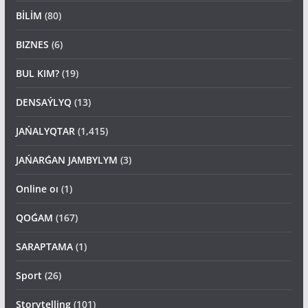
BİLİM
(80)
BIZNES
(6)
BUL KIM?
(19)
DENSAÝLYQ
(13)
JAŃALYQTAR
(1,415)
JAŃARǴAN JAMBYLYM
(3)
Online oı
(1)
QOǴAM
(167)
SARAPTAMA
(1)
Sport
(26)
Storytelling
(101)