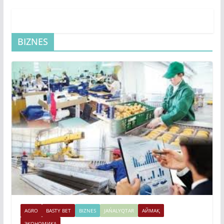
BIZNES
AGRO
BASTY BET
BIZNES
JAŃALYQTAR
АЙМАҚ