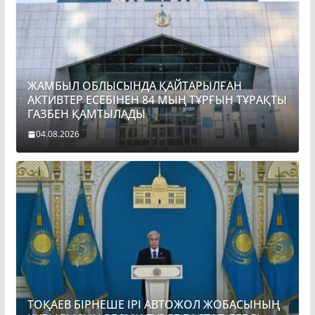
ЖАМБЫЛ ОБЛЫСЫНДА ҚАЙТАРЫЛҒАН
АКТИВТЕР ЕСЕБІНЕН 84 МЫҢ ТҰРҒЫН ТҰРАҚТЫ
ГАЗБЕН ҚАМТЫЛАДЫ
04.08.2026
ТОҚАЕВ БІРНЕШЕ ІРІ АВТОЖОЛ ЖОБАСЫНЫҢ