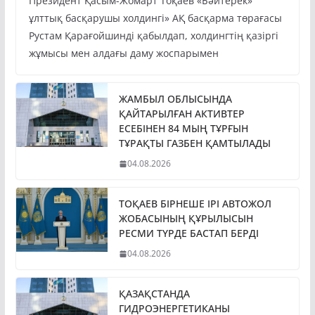
Президент Қасым-Жомарт Тоқаев «Бәйтерек»
ұлттық басқарушы холдингі» АҚ басқарма төрағасы
Рустам Қарағойшинді қабылдап, холдингтің қазіргі
жұмысы мен алдағы даму жоспарымен
ЖАМБЫЛ ОБЛЫСЫНДА
ҚАЙТАРЫЛҒАН АКТИВТЕР
ЕСЕБІНЕН 84 МЫҢ ТҰРҒЫН
ТҰРАҚТЫ ГАЗБЕН ҚАМТЫЛАДЫ
04.08.2026
ТОҚАЕВ БІРНЕШЕ ІРІ АВТОЖОЛ
ЖОБАСЫНЫҢ ҚҰРЫЛЫСЫН
РЕСМИ ТҮРДЕ БАСТАП БЕРДІ
04.08.2026
ҚАЗАҚСТАНДА
ГИДРОЭНЕРГЕТИКАНЫ