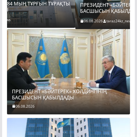
Ы
ПРЕЗИДЕНТ «БӘЙТЕРЕК» ХОЛДИНГІНІҢ
БАСШЫСЫН ҚАБЫЛДАДЫ
06.08.2026
taraz24kz_news
ПРЕЗИДЕНТ «БӘЙТЕРЕК» ХОЛДИНГІНІҢ
БАСШЫСЫН ҚАБЫЛДАДЫ
06.08.2026