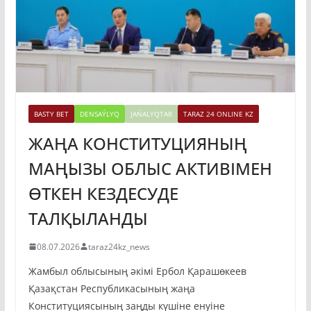
BASTY BET
DENSAÝLYQ
JAŃALYQTAR
TARAZ 24 ONLINE KZ
ЖАҢА КОНСТИТУЦИЯНЫҢ
МАҢЫЗЫ ОБЛЫС АКТИВІМЕН
ӨТКЕН КЕЗДЕСУДЕ
ТАЛҚЫЛАНДЫ
08.07.2026
taraz24kz_news
Жамбыл облысының әкімі Ербол Қарашөкеев
Қазақстан Республикасының жаңа
Конституциясының заңды күшіне енуіне