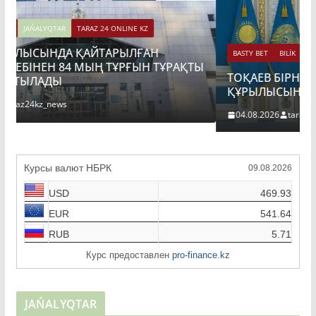
BASTY BET
BILİK
JAŃALYQTAR
TARAZ 24 ONLINE KZ
Ы
ТОҚАЕВ БІРНЕШЕ ІРІ АВТОЖОЛ ЖОБАСЫНЫҢ
ҚҰРЫЛЫСЫН РЕСМИ ТҮРДЕ БАСТАП БЕРДІ
04.08.2026
taraz24kz_news
Курсы валют НБРК
09.08.2026
USD
469.93
EUR
541.64
RUB
5.71
Курс предоставлен
pro-finance.kz
JAŃALYQTAR