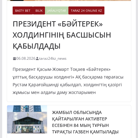
BASTY BET
BILİK
JAŃALYQTAR
TARAZ 24 ONLINE KZ
ПРЕЗИДЕНТ «БӘЙТЕРЕК»
ХОЛДИНГІНІҢ БАСШЫСЫН
ҚАБЫЛДАДЫ
06.08.2026
taraz24kz_news
Президент Қасым-Жомарт Тоқаев «Бәйтерек»
ұлттық басқарушы холдингі» АҚ басқарма төрағасы
Рустам Қарағойшинді қабылдап, холдингтің қазіргі
жұмысы мен алдағы даму жоспарымен
ЖАМБЫЛ ОБЛЫСЫНДА
ҚАЙТАРЫЛҒАН АКТИВТЕР
ЕСЕБІНЕН 84 МЫҢ ТҰРҒЫН
ТҰРАҚТЫ ГАЗБЕН ҚАМТЫЛАДЫ