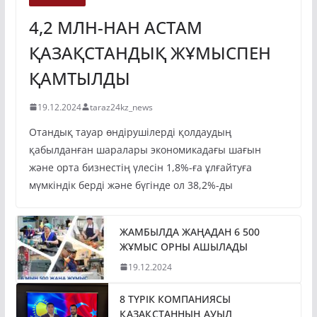
4,2 МЛН-НАН АСТАМ
ҚАЗАҚСТАНДЫҚ ЖҰМЫСПЕН
ҚАМТЫЛДЫ
19.12.2024
taraz24kz_news
Отандық тауар өндірушілерді қолдаудың
қабылданған шаралары экономикадағы шағын
және орта бизнестің үлесін 1,8%-ға ұлғайтуға
мүмкіндік берді және бүгінде ол 38,2%-ды
ЖАМБЫЛДА ЖАҢАДАН 6 500
ЖҰМЫС ОРНЫ АШЫЛАДЫ
19.12.2024
8 ТҮРІК КОМПАНИЯСЫ
ҚАЗАҚСТАННЫҢ АУЫЛ