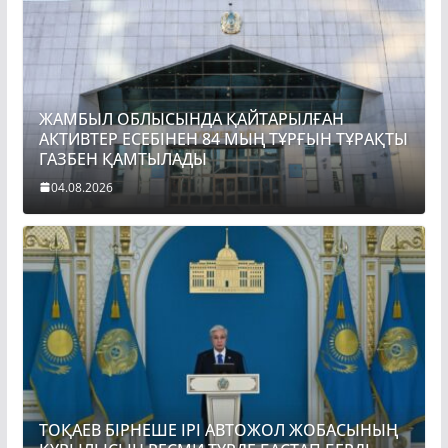
ЖАМБЫЛ ОБЛЫСЫНДА ҚАЙТАРЫЛҒАН
АКТИВТЕР ЕСЕБІНЕН 84 МЫҢ ТҰРҒЫН ТҰРАҚТЫ
ГАЗБЕН ҚАМТЫЛАДЫ
04.08.2026
ТОҚАЕВ БІРНЕШЕ ІРІ АВТОЖОЛ ЖОБАСЫНЫҢ