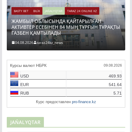
BASTY BET
BILİK
JAŃALYQTAR
TARAZ 24 ONLINE KZ
ЖАМБЫЛ ОБЛЫСЫНДА ҚАЙТАРЫЛҒАН
АКТИВТЕР ЕСЕБІНЕН 84 МЫҢ ТҰРҒЫН ТҰРАҚТЫ
ГАЗБЕН ҚАМТЫЛАДЫ
04.08.2026
taraz24kz_news
Курсы валют НБРК
09.08.2026
USD
469.93
EUR
541.64
RUB
5.71
Курс предоставлен
pro-finance.kz
JAŃALYQTAR