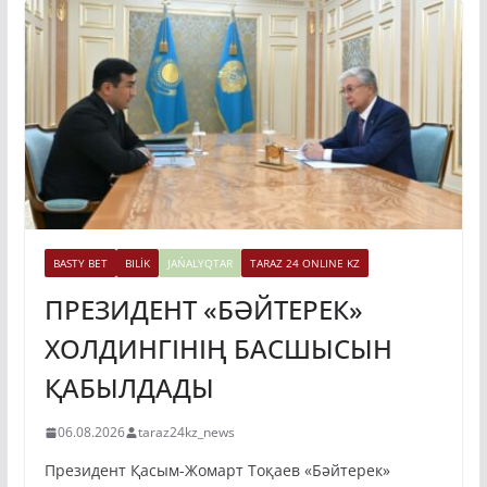
BASTY BET
BILİK
JAŃALYQTAR
TARAZ 24 ONLINE KZ
ПРЕЗИДЕНТ «БӘЙТЕРЕК»
ХОЛДИНГІНІҢ БАСШЫСЫН
ҚАБЫЛДАДЫ
06.08.2026
taraz24kz_news
Президент Қасым-Жомарт Тоқаев «Бәйтерек»