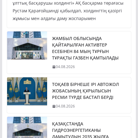
ұлттық басқарушы холдингі» АҚ басқарма төрағасы
Рустам Қарағойшинді қабылдап, холдингтің қазіргі
жұмысы мен алдағы даму жоспарымен
ЖАМБЫЛ ОБЛЫСЫНДА
ҚАЙТАРЫЛҒАН АКТИВТЕР
ЕСЕБІНЕН 84 МЫҢ ТҰРҒЫН
ТҰРАҚТЫ ГАЗБЕН ҚАМТЫЛАДЫ
04.08.2026
ТОҚАЕВ БІРНЕШЕ ІРІ АВТОЖОЛ
ЖОБАСЫНЫҢ ҚҰРЫЛЫСЫН
РЕСМИ ТҮРДЕ БАСТАП БЕРДІ
04.08.2026
ҚАЗАҚСТАНДА
ГИДРОЭНЕРГЕТИКАНЫ
ДАМЫТУДЫҢ 2035 ЖЫЛҒА