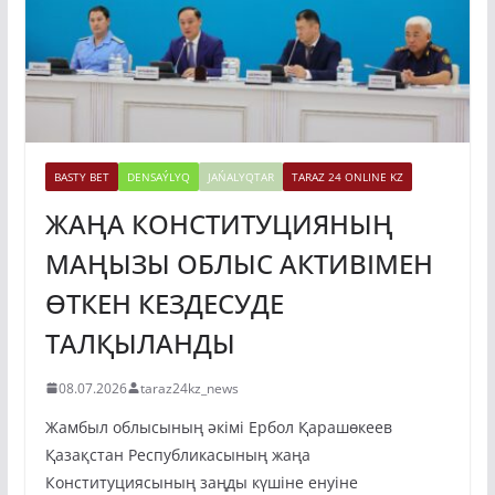
BASTY BET
DENSAÝLYQ
JAŃALYQTAR
TARAZ 24 ONLINE KZ
ЖАҢА КОНСТИТУЦИЯНЫҢ
МАҢЫЗЫ ОБЛЫС АКТИВІМЕН
ӨТКЕН КЕЗДЕСУДЕ
ТАЛҚЫЛАНДЫ
08.07.2026
taraz24kz_news
Жамбыл облысының әкімі Ербол Қарашөкеев
Қазақстан Республикасының жаңа
Конституциясының заңды күшіне енуіне