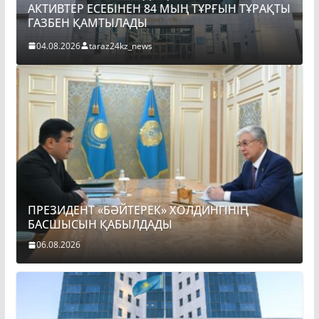
АКТИВТЕР ЕСЕБІНЕН 84 МЫҢ ТҰРҒЫН ТҰРАҚТЫ
ПРЕ
ГАЗБЕН ҚАМТЫЛАДЫ
БА
04.08.2026
taraz24kz_news
06.
ПРЕЗИДЕНТ «БӘЙТЕРЕК» ХОЛДИНГІНІҢ
БАСШЫСЫН ҚАБЫЛДАДЫ
06.08.2026