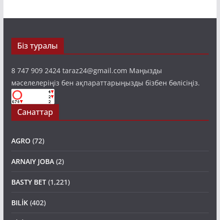
Біз туралы
8 747 909 2424 taraz24@gmail.com Маңызды
мәселелеріңіз бен ақпараттарыңызды бізбен бөлісіңіз.
Санаттар
AGRO
(72)
ARNAIY JOBA
(2)
BASTY BET
(1,221)
BILİK
(402)