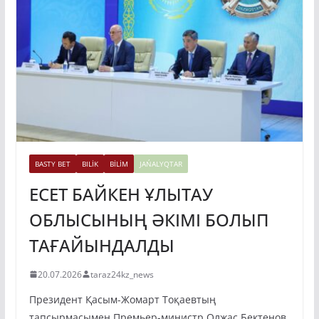
BASTY BET
BILİK
BİLİM
JAŃALYQTAR
ЕСЕТ БАЙКЕН ҰЛЫТАУ
ОБЛЫСЫНЫҢ ӘКІМІ БОЛЫП
ТАҒАЙЫНДАЛДЫ
20.07.2026
taraz24kz_news
Президент Қасым-Жомарт Тоқаевтың
тапсырмасымен Премьер-министр Олжас Бектенов