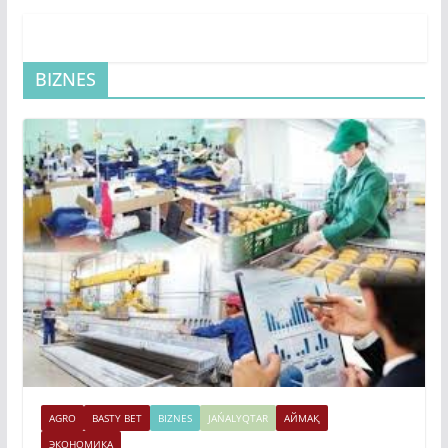
BIZNES
AGRO
BASTY BET
BIZNES
JAŃALYQTAR
АЙМАҚ
ЭКОНОМИКА