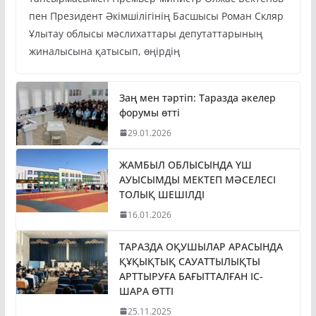
пен Президент Әкімшілігінің Басшысы Роман Скляр
Ұлытау облысы мәслихаттары депутаттарының
жиналысына қатысып, өңірдің
Заң мен тәртіп: Таразда әкелер
форумы өтті
29.01.2026
ЖАМБЫЛ ОБЛЫСЫНДА ҮШ
АУЫСЫМДЫ МЕКТЕП МӘСЕЛЕСІ
ТОЛЫҚ ШЕШІЛДІ
16.01.2026
ТАРАЗДА ОҚУШЫЛАР АРАСЫНДА
ҚҰҚЫҚТЫҚ САУАТТЫЛЫҚТЫ
АРТТЫРУҒА БАҒЫТТАЛҒАН ІС-
ШАРА ӨТТІ
25.11.2025