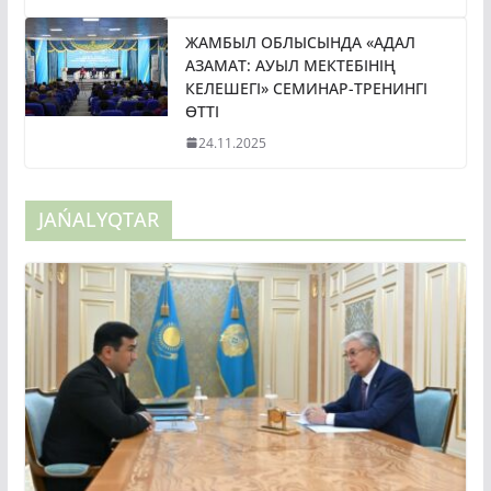
ЖАМБЫЛ ОБЛЫСЫНДА «АДАЛ
АЗАМАТ: АУЫЛ МЕКТЕБІНІҢ
КЕЛЕШЕГІ» СЕМИНАР-ТРЕНИНГІ
ӨТТІ
24.11.2025
JAŃALYQTAR