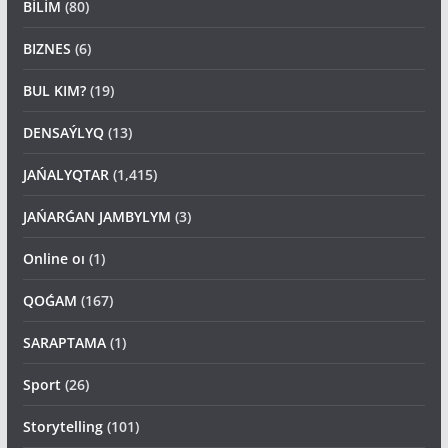
BİLİM
(80)
BIZNES
(6)
BUL KIM?
(19)
DENSAÝLYQ
(13)
JAŃALYQTAR
(1,415)
JAŃARǴAN JAMBYLYM
(3)
Online oı
(1)
QOǴAM
(167)
SARAPTAMA
(1)
Sport
(26)
Storytelling
(101)