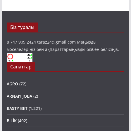
Біз туралы
8 747 909 2424 taraz24@gmail.com Маңызды
мәселелеріңіз бен ақпараттарыңызды бізбен бөлісіңіз.
Санаттар
AGRO
(72)
ARNAIY JOBA
(2)
BASTY BET
(1,221)
BILİK
(402)