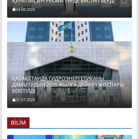
ҚҰРЫЛЫСЫН РЕСМИ ТҮРДЕ БАСТАП БЕРДІ
04.08.2026
ҚАЗАҚСТАНДА ГИДРОЭНЕРГЕТИКАНЫ
ДАМЫТУДЫҢ 2035 ЖЫЛҒА ДЕЙІНГІ ЖОСПАРЫ
БЕКІТІЛДІ
31.07.2026
BİLİM