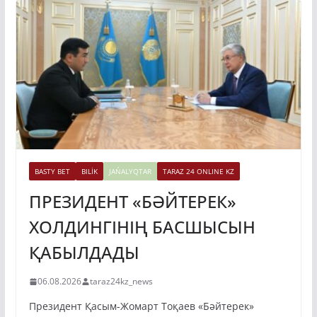
BASTY BET
BILİK
JAŃALYQTAR
TARAZ 24 ONLINE KZ
ПРЕЗИДЕНТ «БӘЙТЕРЕК»
ХОЛДИНГІНІҢ БАСШЫСЫН
ҚАБЫЛДАДЫ
06.08.2026
taraz24kz_news
Президент Қасым-Жомарт Тоқаев «Бәйтерек»