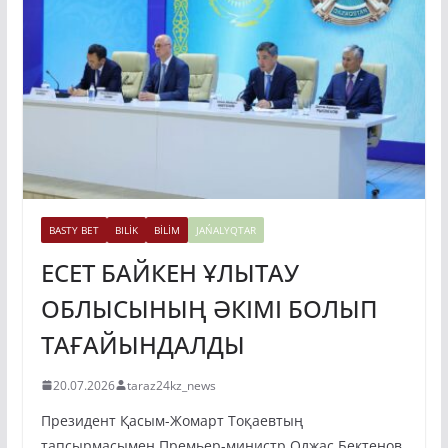
BASTY BET
BILİK
BİLİM
JAŃALYQTAR
ЕСЕТ БАЙКЕН ҰЛЫТАУ
ОБЛЫСЫНЫҢ ӘКІМІ БОЛЫП
ТАҒАЙЫНДАЛДЫ
20.07.2026
taraz24kz_news
Президент Қасым-Жомарт Тоқаевтың
тапсырмасымен Премьер-министр Олжас Бектенов