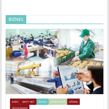
BIZNES
AGRO
BASTY BET
BIZNES
JAŃALYQTAR
АЙМАҚ
ЭКОНОМИКА