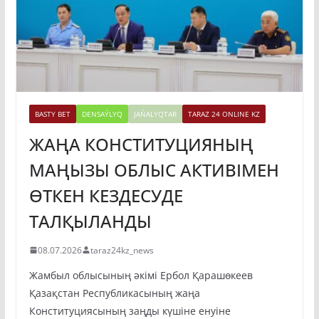
BASTY BET
DENSAÝLYQ
JAŃALYQTAR
TARAZ 24 ONLINE KZ
ЖАҢА КОНСТИТУЦИЯНЫҢ
МАҢЫЗЫ ОБЛЫС АКТИВІМЕН
ӨТКЕН КЕЗДЕСУДЕ
ТАЛҚЫЛАНДЫ
08.07.2026
taraz24kz_news
Жамбыл облысының әкімі Ербол Қарашөкеев
Қазақстан Республикасының жаңа
Конституциясының заңды күшіне енуіне