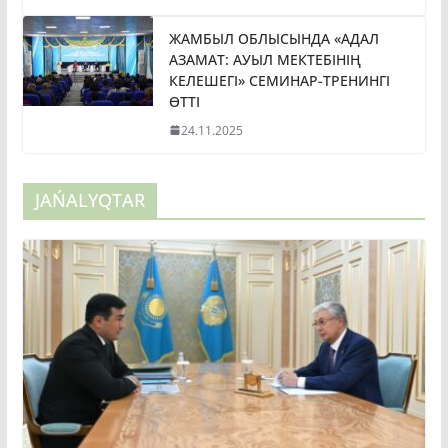
ЖАМБЫЛ ОБЛЫСЫНДА «АДАЛ
АЗАМАТ: АУЫЛ МЕКТЕБІНІҢ
КЕЛЕШЕГІ» СЕМИНАР-ТРЕНИНГІ
ӨТТІ
24.11.2025
JAŃALYQTAR