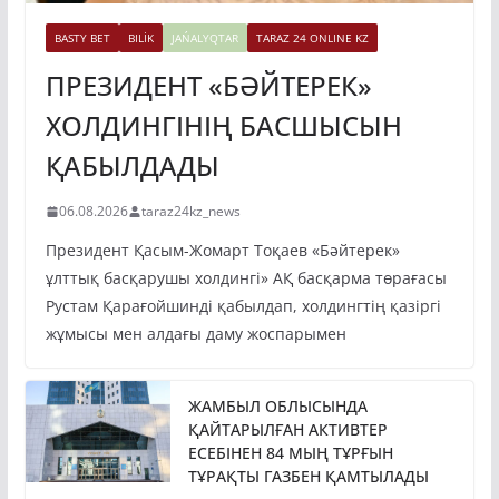
BASTY BET
BILİK
JAŃALYQTAR
TARAZ 24 ONLINE KZ
ПРЕЗИДЕНТ «БӘЙТЕРЕК»
ХОЛДИНГІНІҢ БАСШЫСЫН
ҚАБЫЛДАДЫ
06.08.2026
taraz24kz_news
Президент Қасым-Жомарт Тоқаев «Бәйтерек»
ұлттық басқарушы холдингі» АҚ басқарма төрағасы
Рустам Қарағойшинді қабылдап, холдингтің қазіргі
жұмысы мен алдағы даму жоспарымен
ЖАМБЫЛ ОБЛЫСЫНДА
ҚАЙТАРЫЛҒАН АКТИВТЕР
ЕСЕБІНЕН 84 МЫҢ ТҰРҒЫН
ТҰРАҚТЫ ГАЗБЕН ҚАМТЫЛАДЫ