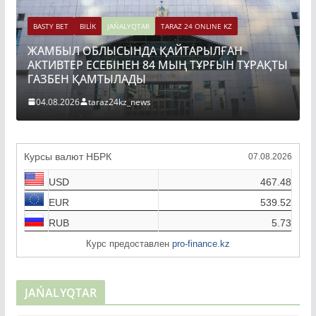
BASTY BET
BILİK
JAŃALYQTAR
TARAZ 24 ONLINE KZ
ЖАМБЫЛ ОБЛЫСЫНДА ҚАЙТАРЫЛҒАН
BAST
АКТИВТЕР ЕСЕБІНЕН 84 МЫҢ ТҰРҒЫН ТҰРАҚТЫ
ТОҚ
ГАЗБЕН ҚАМТЫЛАДЫ
ҚҰР
04.08.2026
taraz24kz_news
04.
Курсы валют НБРК
07.08.2026
USD
467.48
EUR
539.52
RUB
5.73
Курс предоставлен
pro-finance.kz
JAŃALYQTAR