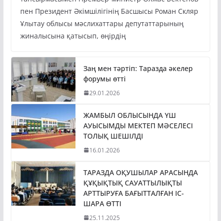
пен Президент Әкімшілігінің Басшысы Роман Скляр
Ұлытау облысы мәслихаттары депутаттарының
жиналысына қатысып, өңірдің
Заң мен тәртіп: Таразда әкелер
форумы өтті
29.01.2026
ЖАМБЫЛ ОБЛЫСЫНДА ҮШ
АУЫСЫМДЫ МЕКТЕП МӘСЕЛЕСІ
ТОЛЫҚ ШЕШІЛДІ
16.01.2026
ТАРАЗДА ОҚУШЫЛАР АРАСЫНДА
ҚҰҚЫҚТЫҚ САУАТТЫЛЫҚТЫ
АРТТЫРУҒА БАҒЫТТАЛҒАН ІС-
ШАРА ӨТТІ
25.11.2025