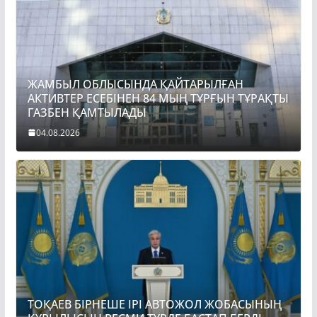
ЖАМБЫЛ ОБЛЫСЫНДА ҚАЙТАРЫЛҒАН
АКТИВТЕР ЕСЕБІНЕН 84 МЫҢ ТҰРҒЫН ТҰРАҚТЫ
ГАЗБЕН ҚАМТЫЛАДЫ
04.08.2026
ТОҚАЕВ БІРНЕШЕ ІРІ АВТОЖОЛ ЖОБАСЫНЫҢ