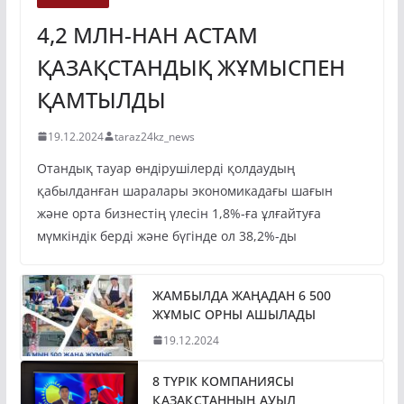
4,2 МЛН-НАН АСТАМ
ҚАЗАҚСТАНДЫҚ ЖҰМЫСПЕН
ҚАМТЫЛДЫ
19.12.2024
taraz24kz_news
Отандық тауар өндірушілерді қолдаудың
қабылданған шаралары экономикадағы шағын
және орта бизнестің үлесін 1,8%-ға ұлғайтуға
мүмкіндік берді және бүгінде ол 38,2%-ды
ЖАМБЫЛДА ЖАҢАДАН 6 500
ЖҰМЫС ОРНЫ АШЫЛАДЫ
19.12.2024
8 ТҮРІК КОМПАНИЯСЫ
ҚАЗАҚСТАННЫҢ АУЫЛ