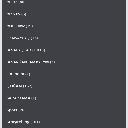
BİLİM
(80)
BIZNES
(6)
BUL KIM?
(19)
DENSAÝLYQ
(13)
JAŃALYQTAR
(1,415)
JAŃARǴAN JAMBYLYM
(3)
Online oı
(1)
QOǴAM
(167)
SARAPTAMA
(1)
Sport
(26)
Storytelling
(101)