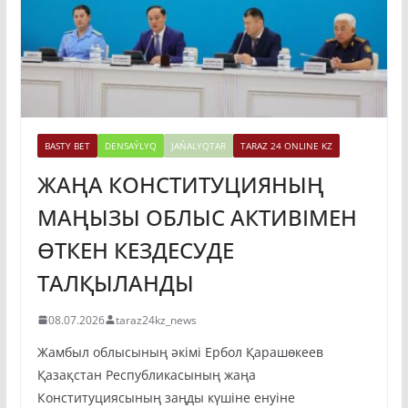
BASTY BET
DENSAÝLYQ
JAŃALYQTAR
TARAZ 24 ONLINE KZ
ЖАҢА КОНСТИТУЦИЯНЫҢ
МАҢЫЗЫ ОБЛЫС АКТИВІМЕН
ӨТКЕН КЕЗДЕСУДЕ
ТАЛҚЫЛАНДЫ
08.07.2026
taraz24kz_news
Жамбыл облысының әкімі Ербол Қарашөкеев
Қазақстан Республикасының жаңа
Конституциясының заңды күшіне енуіне