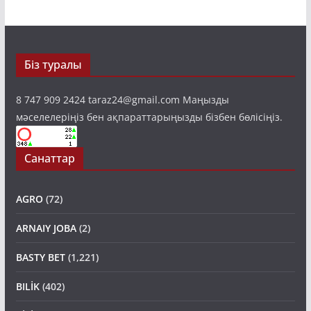
Біз туралы
8 747 909 2424 taraz24@gmail.com Маңызды
мәселелеріңіз бен ақпараттарыңызды бізбен бөлісіңіз.
Санаттар
AGRO
(72)
ARNAIY JOBA
(2)
BASTY BET
(1,221)
BILİK
(402)