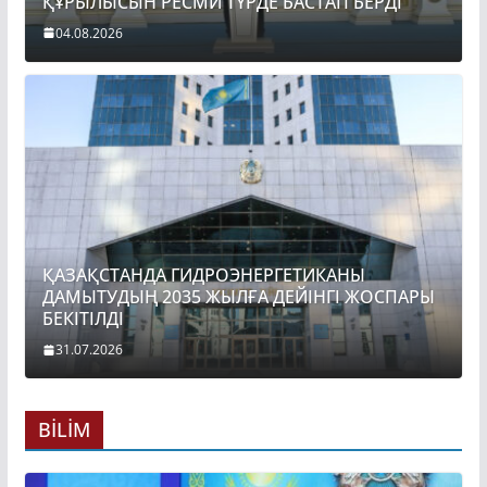
ҚҰРЫЛЫСЫН РЕСМИ ТҮРДЕ БАСТАП БЕРДІ
04.08.2026
ҚАЗАҚСТАНДА ГИДРОЭНЕРГЕТИКАНЫ
ДАМЫТУДЫҢ 2035 ЖЫЛҒА ДЕЙІНГІ ЖОСПАРЫ
БЕКІТІЛДІ
31.07.2026
BİLİM