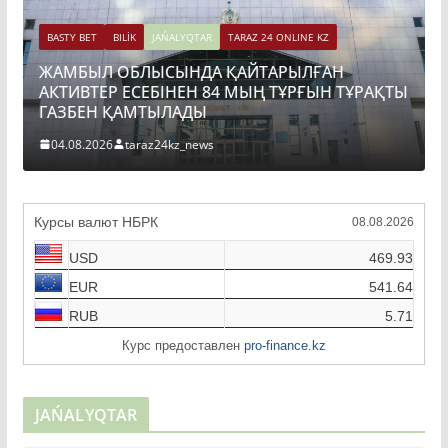
ILİK
JAŃALYQTAR
TARAZ 24 ONLINE KZ
ОБЛЫСЫНДА ҚАЙТАРЫЛҒАН
BASTY BET
BILİK
JA
 ЕСЕБІНЕН 84 МЫҢ ТҰРҒЫН ТҰРАҚТЫ
ТОҚАЕВ БІРНЕ
ҚАМТЫЛАДЫ
ҚҰРЫЛЫСЫН РЕ
taraz24kz_news
04.08.2026
taraz2
Курсы валют НБРК
08.08.2026
USD
469.93
EUR
541.64
RUB
5.71
Курс предоставлен
pro-finance.kz
JAŃALYQTAR