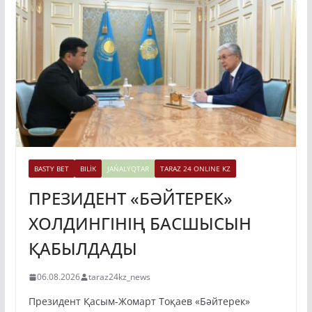
BASTY BET
BILİK
JAŃALYQTAR
TARAZ 24 ONLINE KZ
ПРЕЗИДЕНТ «БӘЙТЕРЕК»
ХОЛДИНГІНІҢ БАСШЫСЫН
ҚАБЫЛДАДЫ
06.08.2026
taraz24kz_news