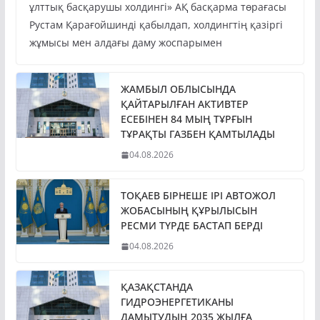
Президент Қасым-Жомарт Тоқаев «Бәйтерек»
ұлттық басқарушы холдингі» АҚ басқарма төрағасы
Рустам Қарағойшинді қабылдап, холдингтің қазіргі
жұмысы мен алдағы даму жоспарымен
ЖАМБЫЛ ОБЛЫСЫНДА
ҚАЙТАРЫЛҒАН АКТИВТЕР
ЕСЕБІНЕН 84 МЫҢ ТҰРҒЫН
ТҰРАҚТЫ ГАЗБЕН ҚАМТЫЛАДЫ
04.08.2026
ТОҚАЕВ БІРНЕШЕ ІРІ АВТОЖОЛ
ЖОБАСЫНЫҢ ҚҰРЫЛЫСЫН
РЕСМИ ТҮРДЕ БАСТАП БЕРДІ
04.08.2026
ҚАЗАҚСТАНДА
ГИДРОЭНЕРГЕТИКАНЫ