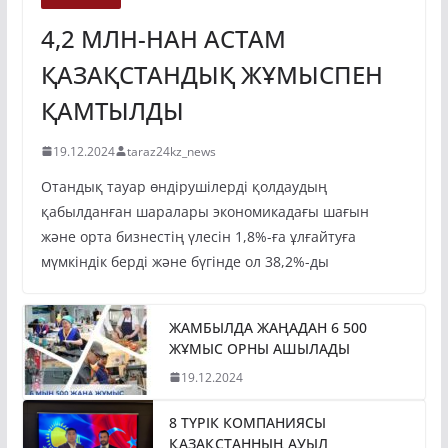
4,2 МЛН-НАН АСТАМ
ҚАЗАҚСТАНДЫҚ ЖҰМЫСПЕН
ҚАМТЫЛДЫ
19.12.2024
taraz24kz_news
Отандық тауар өндірушілерді қолдаудың
қабылданған шаралары экономикадағы шағын
және орта бизнестің үлесін 1,8%-ға ұлғайтуға
мүмкіндік берді және бүгінде ол 38,2%-ды
ЖАМБЫЛДА ЖАҢАДАН 6 500
ЖҰМЫС ОРНЫ АШЫЛАДЫ
19.12.2024
8 ТҮРІК КОМПАНИЯСЫ
ҚАЗАҚСТАННЫҢ АУЫЛ