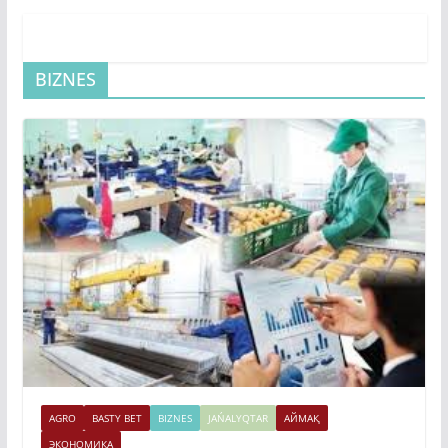
BIZNES
AGRO
BASTY BET
BIZNES
JAŃALYQTAR
АЙМАҚ
ЭКОНОМИКА