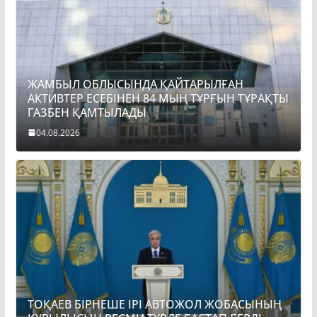
ЖАМБЫЛ ОБЛЫСЫНДА ҚАЙТАРЫЛҒАН
АКТИВТЕР ЕСЕБІНЕН 84 МЫҢ ТҰРҒЫН ТҰРАҚТЫ
ГАЗБЕН ҚАМТЫЛАДЫ
04.08.2026
ТОҚАЕВ БІРНЕШЕ ІРІ АВТОЖОЛ ЖОБАСЫНЫҢ