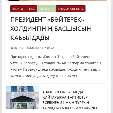
BASTY BET
BILİK
JAŃALYQTAR
TARAZ 24 ONLINE KZ
ПРЕЗИДЕНТ «БӘЙТЕРЕК»
ХОЛДИНГІНІҢ БАСШЫСЫН
ҚАБЫЛДАДЫ
06.08.2026
taraz24kz_news
Президент Қасым-Жомарт Тоқаев «Бәйтерек»
ұлттық басқарушы холдингі» АҚ басқарма төрағасы
Рустам Қарағойшинді қабылдап, холдингтің қазіргі
жұмысы мен алдағы даму жоспарымен
ЖАМБЫЛ ОБЛЫСЫНДА
ҚАЙТАРЫЛҒАН АКТИВТЕР
ЕСЕБІНЕН 84 МЫҢ ТҰРҒЫН
ТҰРАҚТЫ ГАЗБЕН ҚАМТЫЛАДЫ