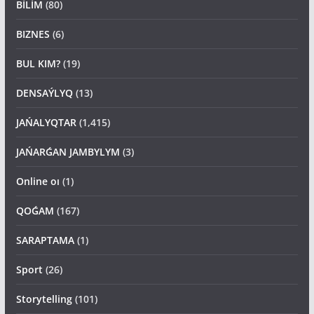
BİLİM
(80)
BIZNES
(6)
BUL KIM?
(19)
DENSAÝLYQ
(13)
JAŃALYQTAR
(1,415)
JAŃARǴAN JAMBYLYM
(3)
Online oı
(1)
QOǴAM
(167)
SARAPTAMA
(1)
Sport
(26)
Storytelling
(101)