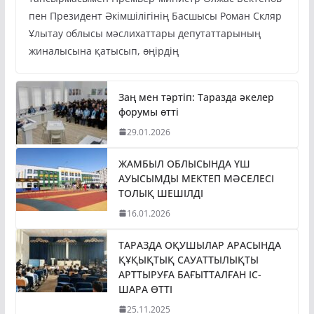
тапсырмасымен Премьер-министр Олжас Бектенов
пен Президент Әкімшілігінің Басшысы Роман Скляр
Ұлытау облысы мәслихаттары депутаттарының
жиналысына қатысып, өңірдің
Заң мен тәртіп: Таразда әкелер
форумы өтті
29.01.2026
ЖАМБЫЛ ОБЛЫСЫНДА ҮШ
АУЫСЫМДЫ МЕКТЕП МӘСЕЛЕСІ
ТОЛЫҚ ШЕШІЛДІ
16.01.2026
ТАРАЗДА ОҚУШЫЛАР АРАСЫНДА
ҚҰҚЫҚТЫҚ САУАТТЫЛЫҚТЫ
АРТТЫРУҒА БАҒЫТТАЛҒАН ІС-
ШАРА ӨТТІ
25.11.2025