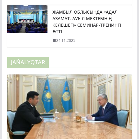
ЖАМБЫЛ ОБЛЫСЫНДА «АДАЛ
АЗАМАТ: АУЫЛ МЕКТЕБІНІҢ
КЕЛЕШЕГІ» СЕМИНАР-ТРЕНИНГІ
ӨТТІ
24.11.2025
JAŃALYQTAR