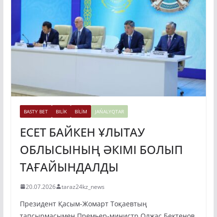
BASTY BET
BILİK
BİLİM
JAŃALYQTAR
ЕСЕТ БАЙКЕН ҰЛЫТАУ
ОБЛЫСЫНЫҢ ӘКІМІ БОЛЫП
ТАҒАЙЫНДАЛДЫ
20.07.2026
taraz24kz_news
Президент Қасым-Жомарт Тоқаевтың