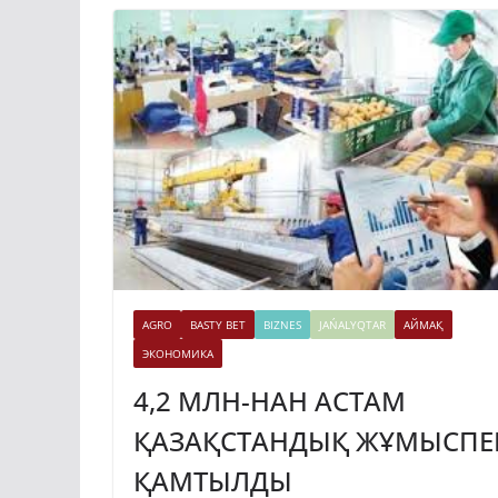
AGRO
BASTY BET
BIZNES
JAŃALYQTAR
АЙМАҚ
ЭКОНОМИКА
4,2 МЛН-НАН АСТАМ
ҚАЗАҚСТАНДЫҚ ЖҰМЫСПЕ
ҚАМТЫЛДЫ