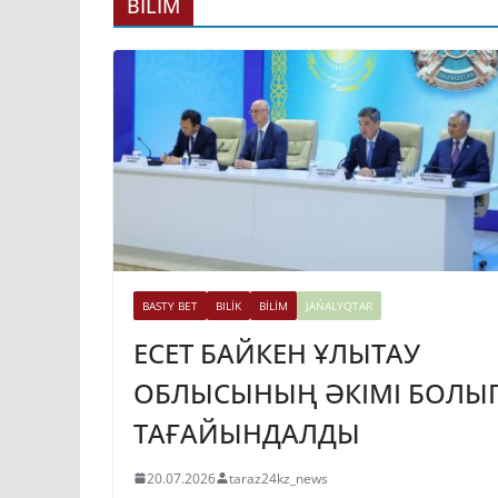
ГИДРОЭНЕРГЕ
BİLİM
ДАМЫТУДЫҢ 2
ЖЫЛҒА ДЕЙІНГ
ЖОСПАРЫ БЕКІ
31.07.2026
taraz24kz_news
BASTY BET
BILİK
BİLİM
JAŃALYQTAR
ЕСЕТ БАЙКЕН ҰЛЫТАУ
ОБЛЫСЫНЫҢ ӘКІМІ БОЛЫ
ТАҒАЙЫНДАЛДЫ
20.07.2026
taraz24kz_news