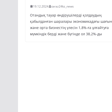
19.12.2024
taraz24kz_news
Отандық тауар өндірушілерді қолдаудың
қабылданған шаралары экономикадағы шағын
және орта бизнестің үлесін 1,8%-ға ұлғайтуға
мүмкіндік берді және бүгінде ол 38,2%-ды