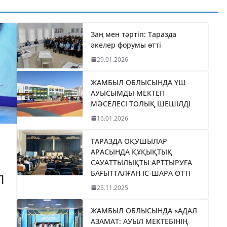
ТИКАНЫ
«БӘЙТЕРЕК»
035
ХОЛДИНГІНІҢ
І
БАСШЫСЫН
Заң мен тәртіп: Таразда
әкелер форумы өтті
ТІЛДІ
ҚАБЫЛДАДЫ
29.01.2026
06.08.2026
taraz24kz_news
ЖАМБЫЛ ОБЛЫСЫНДА ҮШ
АУЫСЫМДЫ МЕКТЕП
МӘСЕЛЕСІ ТОЛЫҚ ШЕШІЛДІ
16.01.2026
ТАРАЗДА ОҚУШЫЛАР
АРАСЫНДА ҚҰҚЫҚТЫҚ
САУАТТЫЛЫҚТЫ АРТТЫРУҒА
БАҒЫТТАЛҒАН ІС-ШАРА ӨТТІ
П
25.11.2025
ЖАМБЫЛ ОБЛЫСЫНДА «АДАЛ
АЗАМАТ: АУЫЛ МЕКТЕБІНІҢ