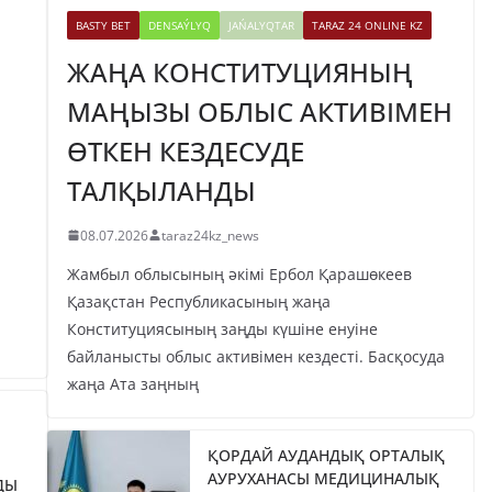
BASTY BET
DENSAÝLYQ
JAŃALYQTAR
TARAZ 24 ONLINE KZ
ЖАҢА КОНСТИТУЦИЯНЫҢ
МАҢЫЗЫ ОБЛЫС АКТИВІМЕН
ӨТКЕН КЕЗДЕСУДЕ
ТАЛҚЫЛАНДЫ
08.07.2026
taraz24kz_news
Жамбыл облысының әкімі Ербол Қарашөкеев
Қазақстан Республикасының жаңа
Конституциясының заңды күшіне енуіне
байланысты облыс активімен кездесті. Басқосуда
жаңа Ата заңның
ҚОРДАЙ АУДАНДЫҚ ОРТАЛЫҚ
АУРУХАНАСЫ МЕДИЦИНАЛЫҚ
ДЫ