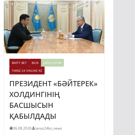
BASTY BET
BILİK
JAŃALYQTAR
TARAZ 24 ONLINE KZ
ПРЕЗИДЕНТ «БӘЙТЕРЕК»
ХОЛДИНГІНІҢ
БАСШЫСЫН
ҚАБЫЛДАДЫ
06.08.2026
taraz24kz_news