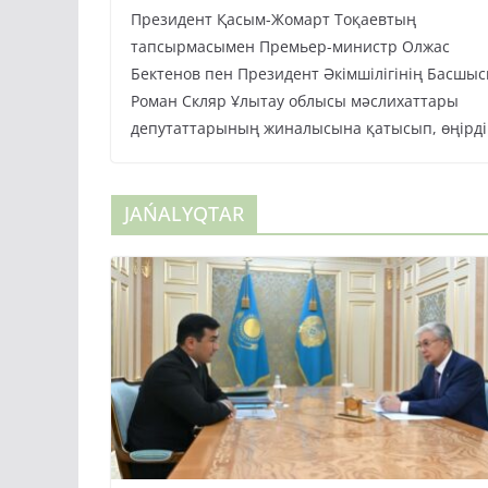
Президент Қасым-Жомарт Тоқаевтың
тапсырмасымен Премьер-министр Олжас
Бектенов пен Президент Әкімшілігінің Басшы
Роман Скляр Ұлытау облысы мәслихаттары
депутаттарының жиналысына қатысып, өңірді
JAŃALYQTAR