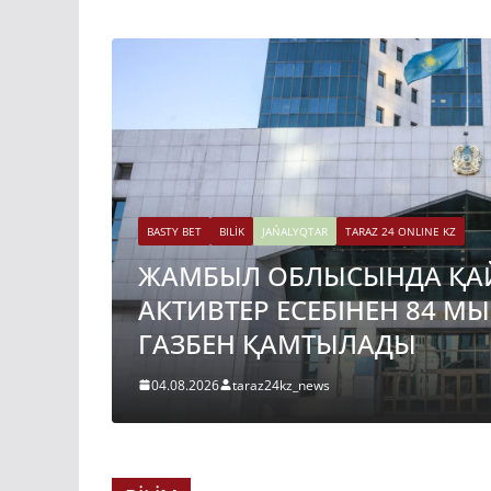
BASTY BET
BILİK
JAŃALYQTAR
TARAZ 24 ONLINE KZ
ЖАМБЫЛ ОБЛЫСЫНДА ҚА
АКТИВТЕР ЕСЕБІНЕН 84 М
ГАЗБЕН ҚАМТЫЛАДЫ
04.08.2026
taraz24kz_news
BASTY BET
BILİK
JAŃALYQTAR
TARAZ 24 ONLINE KZ
ҚАЗАҚСТАНДА