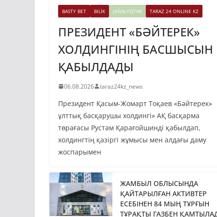
BASTY BET
BILİK
JAŃALYQTAR
TARAZ 24 ONLINE KZ
ПРЕЗИДЕНТ «БӘЙТЕРЕК»
ХОЛДИНГІНІҢ БАСШЫСЫН
ҚАБЫЛДАДЫ
06.08.2026
taraz24kz_news
Президент Қасым-Жомарт Тоқаев «Бәйтерек»
ұлттық басқарушы холдингі» АҚ басқарма
төрағасы Рустам Қарағойшинді қабылдап,
холдингтің қазіргі жұмысы мен алдағы даму
жоспарымен
ЖАМБЫЛ ОБЛЫСЫНДА
ҚАЙТАРЫЛҒАН АКТИВТЕР
ЕСЕБІНЕН 84 МЫҢ ТҰРҒЫН
ТҰРАҚТЫ ГАЗБЕН ҚАМТЫЛА