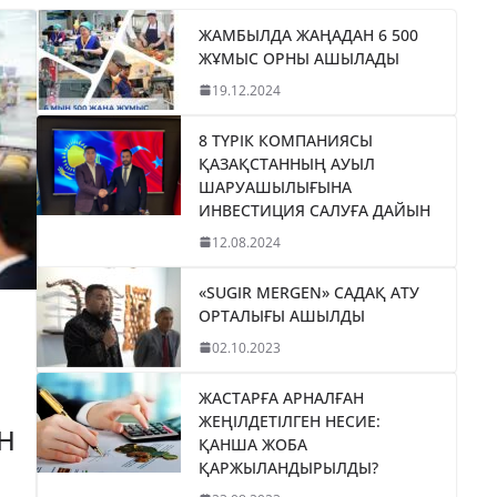
ЖАМБЫЛДА ЖАҢАДАН 6 500
ЖҰМЫС ОРНЫ АШЫЛАДЫ
19.12.2024
8 ТҮРІК КОМПАНИЯСЫ
ҚАЗАҚСТАННЫҢ АУЫЛ
ШАРУАШЫЛЫҒЫНА
ИНВЕСТИЦИЯ САЛУҒА ДАЙЫН
12.08.2024
«SUGIR MERGEN» САДАҚ АТУ
ОРТАЛЫҒЫ АШЫЛДЫ
02.10.2023
ЖАСТАРҒА АРНАЛҒАН
ЖЕҢІЛДЕТІЛГЕН НЕСИЕ:
Н
ҚАНША ЖОБА
ҚАРЖЫЛАНДЫРЫЛДЫ?