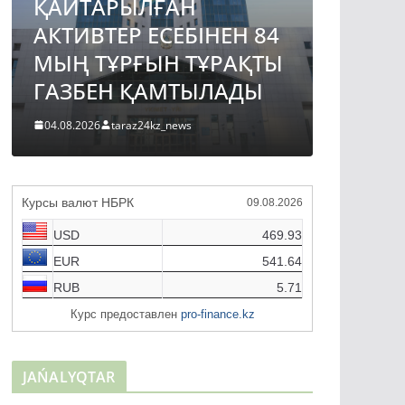
ҚАЙТАРЫЛҒАН
АВТО
АКТИВТЕР ЕСЕБІНЕН 84
ЖОБА
МЫҢ ТҰРҒЫН ТҰРАҚТЫ
ҚҰРЫ
ГАЗБЕН ҚАМТЫЛАДЫ
ТҮРДЕ
04.08.2026
taraz24kz_news
04.08.2026
Курсы валют НБРК
09.08.2026
USD
469.93
EUR
541.64
RUB
5.71
Курс предоставлен
pro-finance.kz
JAŃALYQTAR