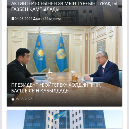
АКТИВТЕР ЕСЕБІНЕН 84 МЫҢ ТҰРҒЫН ТҰРАҚТЫ
ГАЗБЕН ҚАМТЫЛАДЫ
04.08.2026
taraz24kz_news
ПРЕЗИДЕНТ «БӘЙТЕРЕК» ХОЛДИНГІНІҢ
БАСШЫСЫН ҚАБЫЛДАДЫ
06.08.2026