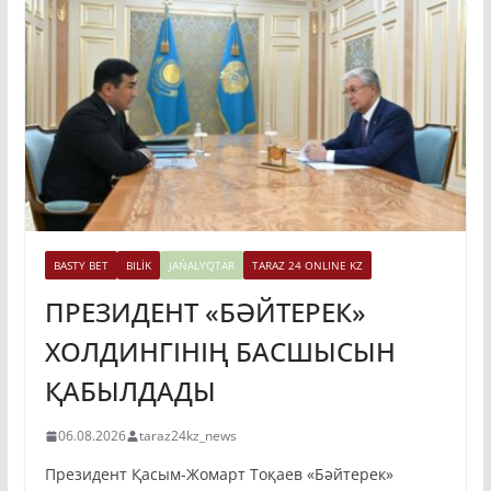
BASTY BET
BILİK
JAŃALYQTAR
TARAZ 24 ONLINE KZ
ПРЕЗИДЕНТ «БӘЙТЕРЕК»
ХОЛДИНГІНІҢ БАСШЫСЫН
ҚАБЫЛДАДЫ
06.08.2026
taraz24kz_news
Президент Қасым-Жомарт Тоқаев «Бәйтерек»