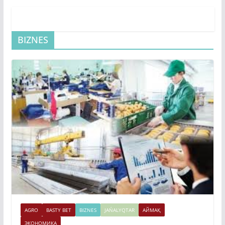
BIZNES
AGRO
BASTY BET
BIZNES
JAŃALYQTAR
АЙМАҚ
ЭКОНОМИКА