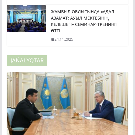
ЖАМБЫЛ ОБЛЫСЫНДА «АДАЛ
АЗАМАТ: АУЫЛ МЕКТЕБІНІҢ
КЕЛЕШЕГІ» СЕМИНАР-ТРЕНИНГІ
ӨТТІ
24.11.2025
JAŃALYQTAR