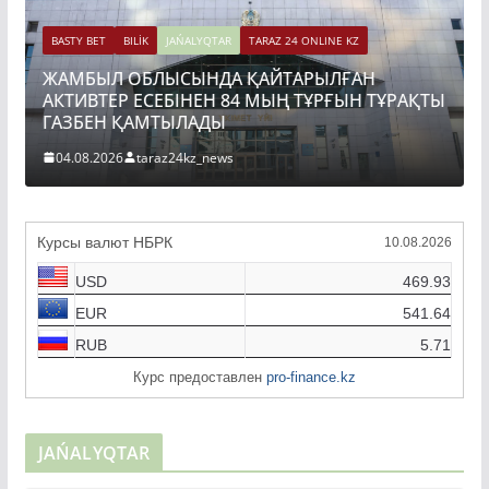
BASTY BET
BILİK
JAŃALYQTAR
TARAZ 24 ONLINE KZ
ЖАМБЫЛ ОБЛЫСЫНДА ҚАЙТАРЫЛҒАН
АКТИВТЕР ЕСЕБІНЕН 84 МЫҢ ТҰРҒЫН ТҰРАҚТЫ
ГАЗБЕН ҚАМТЫЛАДЫ
04.08.2026
taraz24kz_news
Курсы валют НБРК
10.08.2026
USD
469.93
EUR
541.64
RUB
5.71
Курс предоставлен
pro-finance.kz
JAŃALYQTAR