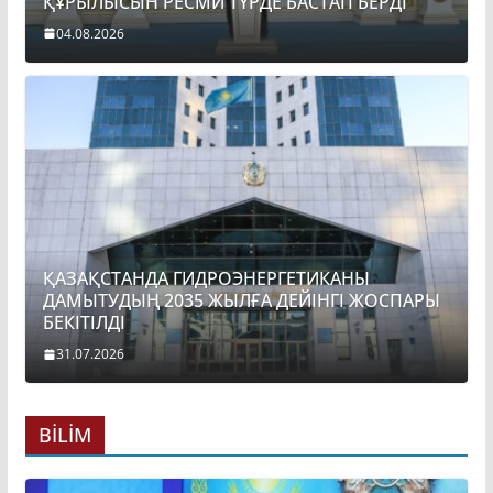
ҚҰРЫЛЫСЫН РЕСМИ ТҮРДЕ БАСТАП БЕРДІ
04.08.2026
ҚАЗАҚСТАНДА ГИДРОЭНЕРГЕТИКАНЫ
ДАМЫТУДЫҢ 2035 ЖЫЛҒА ДЕЙІНГІ ЖОСПАРЫ
БЕКІТІЛДІ
31.07.2026
BİLİM