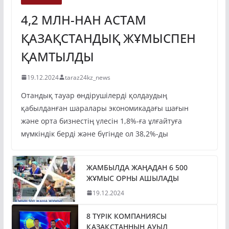
4,2 МЛН-НАН АСТАМ
ҚАЗАҚСТАНДЫҚ ЖҰМЫСПЕН
ҚАМТЫЛДЫ
19.12.2024
taraz24kz_news
Отандық тауар өндірушілерді қолдаудың
қабылданған шаралары экономикадағы шағын
және орта бизнестің үлесін 1,8%-ға ұлғайтуға
мүмкіндік берді және бүгінде ол 38,2%-ды
ЖАМБЫЛДА ЖАҢАДАН 6 500
ЖҰМЫС ОРНЫ АШЫЛАДЫ
19.12.2024
8 ТҮРІК КОМПАНИЯСЫ
ҚАЗАҚСТАННЫҢ АУЫЛ