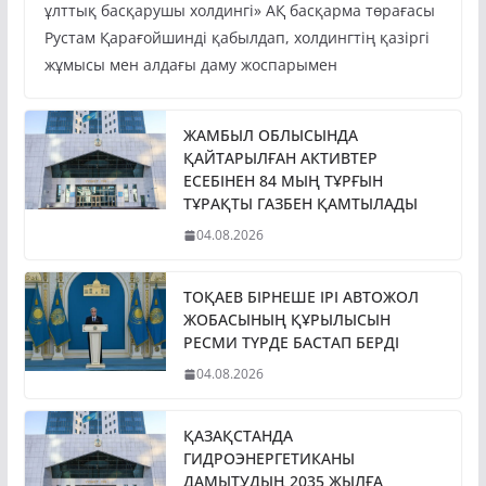
ұлттық басқарушы холдингі» АҚ басқарма төрағасы
Рустам Қарағойшинді қабылдап, холдингтің қазіргі
жұмысы мен алдағы даму жоспарымен
ЖАМБЫЛ ОБЛЫСЫНДА
ҚАЙТАРЫЛҒАН АКТИВТЕР
ЕСЕБІНЕН 84 МЫҢ ТҰРҒЫН
ТҰРАҚТЫ ГАЗБЕН ҚАМТЫЛАДЫ
04.08.2026
ТОҚАЕВ БІРНЕШЕ ІРІ АВТОЖОЛ
ЖОБАСЫНЫҢ ҚҰРЫЛЫСЫН
РЕСМИ ТҮРДЕ БАСТАП БЕРДІ
04.08.2026
ҚАЗАҚСТАНДА
ГИДРОЭНЕРГЕТИКАНЫ
ДАМЫТУДЫҢ 2035 ЖЫЛҒА