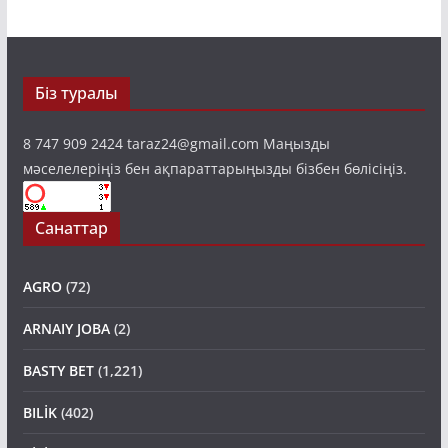
Біз туралы
8 747 909 2424 taraz24@gmail.com Маңызды
мәселелеріңіз бен ақпараттарыңызды бізбен бөлісіңіз.
Санаттар
AGRO
(72)
ARNAIY JOBA
(2)
BASTY BET
(1,221)
BILİK
(402)