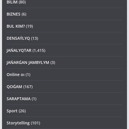
BİLİM
(80)
BIZNES
(6)
BUL KIM?
(19)
DENSAÝLYQ
(13)
JAŃALYQTAR
(1,415)
JAŃARǴAN JAMBYLYM
(3)
Online oı
(1)
QOǴAM
(167)
SARAPTAMA
(1)
Sport
(26)
Storytelling
(101)