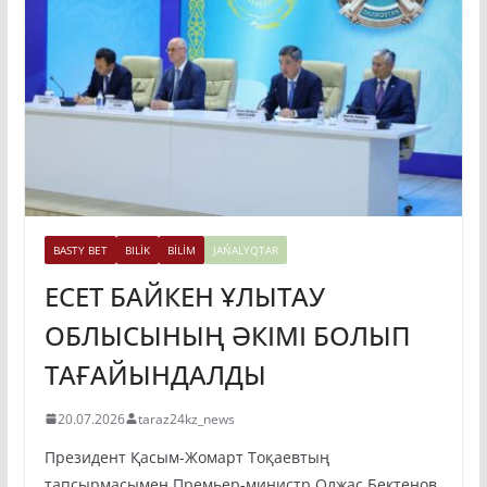
BASTY BET
BILİK
BİLİM
JAŃALYQTAR
ЕСЕТ БАЙКЕН ҰЛЫТАУ
ОБЛЫСЫНЫҢ ӘКІМІ БОЛЫП
ТАҒАЙЫНДАЛДЫ
20.07.2026
taraz24kz_news
Президент Қасым-Жомарт Тоқаевтың
тапсырмасымен Премьер-министр Олжас Бектенов