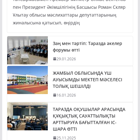
пен Президент Әкімшілігінің Басшысы Роман Скляр
Ұлытау облысы мәслихаттары депутаттарының
жиналысына қатысып, өңірдің
Заң мен тәртіп: Таразда әкелер
форумы өтті
29.01.2026
ЖАМБЫЛ ОБЛЫСЫНДА ҮШ
АУЫСЫМДЫ МЕКТЕП МӘСЕЛЕСІ
ТОЛЫҚ ШЕШІЛДІ
16.01.2026
ТАРАЗДА ОҚУШЫЛАР АРАСЫНДА
ҚҰҚЫҚТЫҚ САУАТТЫЛЫҚТЫ
АРТТЫРУҒА БАҒЫТТАЛҒАН ІС-
ШАРА ӨТТІ
25.11.2025