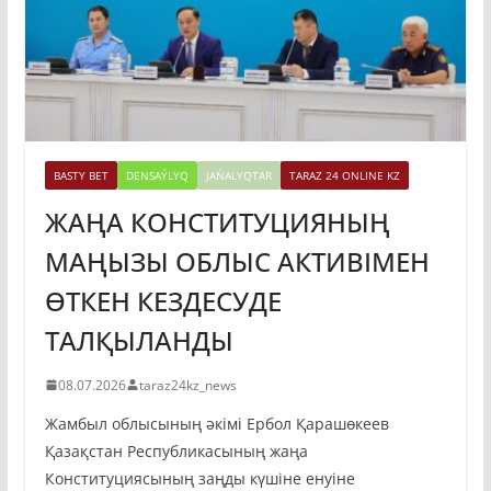
BASTY BET
DENSAÝLYQ
JAŃALYQTAR
TARAZ 24 ONLINE KZ
ЖАҢА КОНСТИТУЦИЯНЫҢ
МАҢЫЗЫ ОБЛЫС АКТИВІМЕН
ӨТКЕН КЕЗДЕСУДЕ
ТАЛҚЫЛАНДЫ
08.07.2026
taraz24kz_news
Жамбыл облысының әкімі Ербол Қарашөкеев
Қазақстан Республикасының жаңа
Конституциясының заңды күшіне енуіне