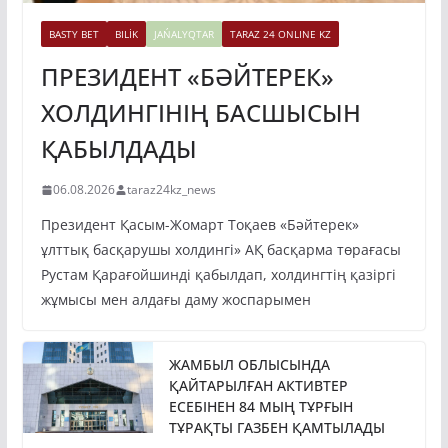
BASTY BET
BILİK
JAŃALYQTAR
TARAZ 24 ONLINE KZ
ПРЕЗИДЕНТ «БӘЙТЕРЕК»
ХОЛДИНГІНІҢ БАСШЫСЫН
ҚАБЫЛДАДЫ
06.08.2026
taraz24kz_news
Президент Қасым-Жомарт Тоқаев «Бәйтерек»
ұлттық басқарушы холдингі» АҚ басқарма төрағасы
Рустам Қарағойшинді қабылдап, холдингтің қазіргі
жұмысы мен алдағы даму жоспарымен
ЖАМБЫЛ ОБЛЫСЫНДА
ҚАЙТАРЫЛҒАН АКТИВТЕР
ЕСЕБІНЕН 84 МЫҢ ТҰРҒЫН
ТҰРАҚТЫ ГАЗБЕН ҚАМТЫЛАДЫ