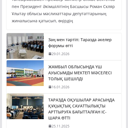
пен Президент Әкімшілігінің Басшысы Роман Скляр
Ұлытау облысы мәслихаттары депутаттарының
жиналысына қатысып, өңірдің
Заң мен тәртіп: Таразда әкелер
форумы өтті
29.01.2026
ЖАМБЫЛ ОБЛЫСЫНДА ҮШ
АУЫСЫМДЫ МЕКТЕП МӘСЕЛЕСІ
ТОЛЫҚ ШЕШІЛДІ
16.01.2026
ТАРАЗДА ОҚУШЫЛАР АРАСЫНДА
ҚҰҚЫҚТЫҚ САУАТТЫЛЫҚТЫ
АРТТЫРУҒА БАҒЫТТАЛҒАН ІС-
ШАРА ӨТТІ
25.11.2025