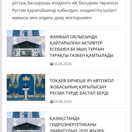
ұлттық басқарушы холдингі» АҚ басқарма төрағасы
Рустам Қарағойшинді қабылдап, холдингтің қазіргі
жұмысы мен алдағы даму жоспарымен
ЖАМБЫЛ ОБЛЫСЫНДА
ҚАЙТАРЫЛҒАН АКТИВТЕР
ЕСЕБІНЕН 84 МЫҢ ТҰРҒЫН
ТҰРАҚТЫ ГАЗБЕН ҚАМТЫЛАДЫ
04.08.2026
ТОҚАЕВ БІРНЕШЕ ІРІ АВТОЖОЛ
ЖОБАСЫНЫҢ ҚҰРЫЛЫСЫН
РЕСМИ ТҮРДЕ БАСТАП БЕРДІ
04.08.2026
ҚАЗАҚСТАНДА
ГИДРОЭНЕРГЕТИКАНЫ
ДАМЫТУДЫҢ 2035 ЖЫЛҒА