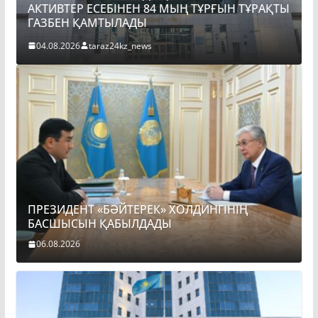
АКТИВТЕР ЕСЕБІНЕН 84 МЫҢ ТҰРҒЫН ТҰРАҚТЫ
П
ГАЗБЕН ҚАМТЫЛАДЫ
Б
04.08.2026
taraz24kz_news
ПРЕЗИДЕНТ «БӘЙТЕРЕК» ХОЛДИНГІНІҢ
БАСШЫСЫН ҚАБЫЛДАДЫ
06.08.2026