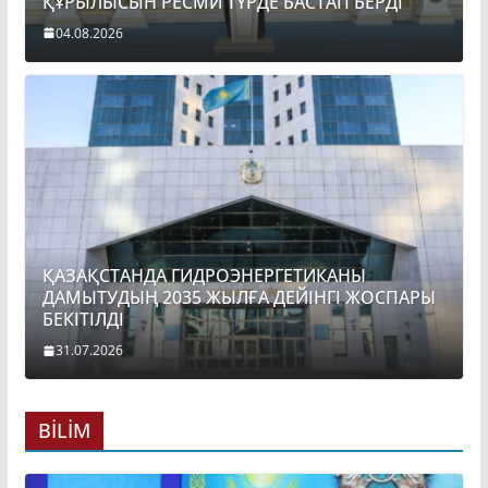
ҚҰРЫЛЫСЫН РЕСМИ ТҮРДЕ БАСТАП БЕРДІ
04.08.2026
ҚАЗАҚСТАНДА ГИДРОЭНЕРГЕТИКАНЫ
ДАМЫТУДЫҢ 2035 ЖЫЛҒА ДЕЙІНГІ ЖОСПАРЫ
БЕКІТІЛДІ
31.07.2026
BİLİM