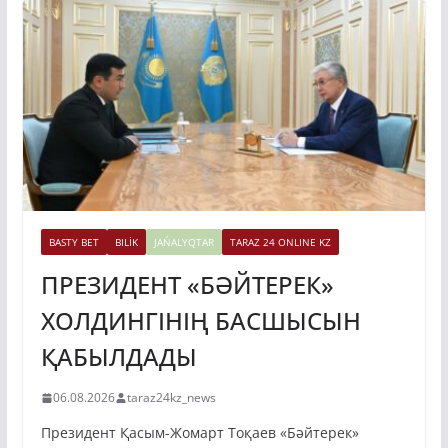
BASTY BET
BILİK
JAŃALYQTAR
TARAZ 24 ONLINE KZ
ПРЕЗИДЕНТ «БӘЙТЕРЕК»
ХОЛДИНГІНІҢ БАСШЫСЫН
ҚАБЫЛДАДЫ
06.08.2026
taraz24kz_news
Президент Қасым-Жомарт Тоқаев «Бәйтерек»