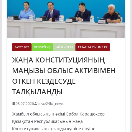
BASTY BET
DENSAÝLYQ
JAŃALYQTAR
TARAZ 24 ONLINE KZ
ЖАҢА КОНСТИТУЦИЯНЫҢ
МАҢЫЗЫ ОБЛЫС АКТИВІМЕН
ӨТКЕН КЕЗДЕСУДЕ
ТАЛҚЫЛАНДЫ
08.07.2026
taraz24kz_news
Жамбыл облысының әкімі Ербол Қарашөкеев
Қазақстан Республикасының жаңа
Конституциясының заңды күшіне енуіне