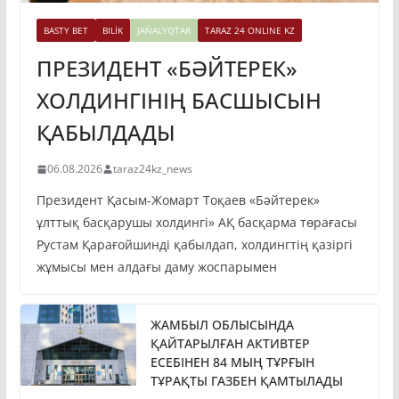
BASTY BET
BILİK
JAŃALYQTAR
TARAZ 24 ONLINE KZ
ПРЕЗИДЕНТ «БӘЙТЕРЕК»
ХОЛДИНГІНІҢ БАСШЫСЫН
ҚАБЫЛДАДЫ
06.08.2026
taraz24kz_news
Президент Қасым-Жомарт Тоқаев «Бәйтерек»
ұлттық басқарушы холдингі» АҚ басқарма төрағасы
Рустам Қарағойшинді қабылдап, холдингтің қазіргі
жұмысы мен алдағы даму жоспарымен
ЖАМБЫЛ ОБЛЫСЫНДА
ҚАЙТАРЫЛҒАН АКТИВТЕР
ЕСЕБІНЕН 84 МЫҢ ТҰРҒЫН
ТҰРАҚТЫ ГАЗБЕН ҚАМТЫЛАДЫ