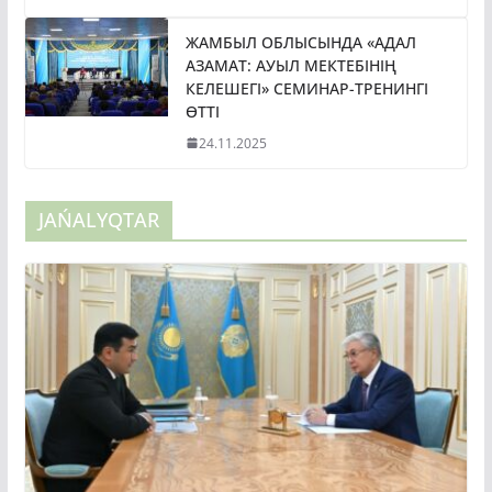
ЖАМБЫЛ ОБЛЫСЫНДА «АДАЛ
АЗАМАТ: АУЫЛ МЕКТЕБІНІҢ
КЕЛЕШЕГІ» СЕМИНАР-ТРЕНИНГІ
ӨТТІ
24.11.2025
JAŃALYQTAR