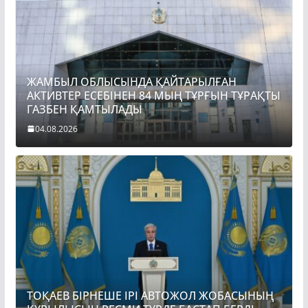
ЖАМБЫЛ ОБЛЫСЫНДА ҚАЙТАРЫЛҒАН
АКТИВТЕР ЕСЕБІНЕН 84 МЫҢ ТҰРҒЫН ТҰРАҚТЫ
ГАЗБЕН ҚАМТЫЛАДЫ
04.08.2026
ТОҚАЕВ БІРНЕШЕ ІРІ АВТОЖОЛ ЖОБАСЫНЫҢ