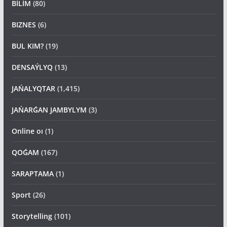
BİLİM
(80)
BIZNES
(6)
BUL KIM?
(19)
DENSAÝLYQ
(13)
JAŃALYQTAR
(1,415)
JAŃARǴAN JAMBYLYM
(3)
Online oı
(1)
QOǴAM
(167)
SARAPTAMA
(1)
Sport
(26)
Storytelling
(101)