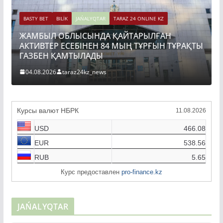
BASTY BET
BILİK
JAŃALYQTAR
TARAZ 24 ONLINE KZ
ЖАМБЫЛ ОБЛЫСЫНДА ҚАЙТАРЫЛҒАН
АКТИВТЕР ЕСЕБІНЕН 84 МЫҢ ТҰРҒЫН ТҰРАҚТЫ
ГАЗБЕН ҚАМТЫЛАДЫ
04.08.2026
taraz24kz_news
Курсы валют НБРК
11.08.2026
USD
466.08
EUR
538.56
RUB
5.65
Курс предоставлен
pro-finance.kz
JAŃALYQTAR