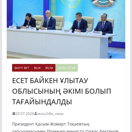
BASTY BET
BILİK
BİLİM
JAŃALYQTAR
ЕСЕТ БАЙКЕН ҰЛЫТАУ
ОБЛЫСЫНЫҢ ӘКІМІ БОЛЫП
ТАҒАЙЫНДАЛДЫ
20.07.2026
taraz24kz_news
Президент Қасым-Жомарт Тоқаевтың
тапсырмасымен Премьер-министр Олжас Бектенов