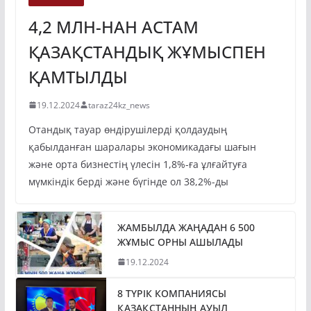
4,2 МЛН-НАН АСТАМ
ҚАЗАҚСТАНДЫҚ ЖҰМЫСПЕН
ҚАМТЫЛДЫ
19.12.2024
taraz24kz_news
Отандық тауар өндірушілерді қолдаудың
қабылданған шаралары экономикадағы шағын
және орта бизнестің үлесін 1,8%-ға ұлғайтуға
мүмкіндік берді және бүгінде ол 38,2%-ды
ЖАМБЫЛДА ЖАҢАДАН 6 500
ЖҰМЫС ОРНЫ АШЫЛАДЫ
19.12.2024
8 ТҮРІК КОМПАНИЯСЫ
ҚАЗАҚСТАННЫҢ АУЫЛ