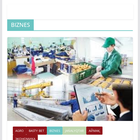
BIZNES
AGRO
BASTY BET
BIZNES
JAŃALYQTAR
АЙМАҚ
ЭКОНОМИКА