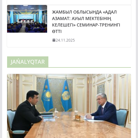
ЖАМБЫЛ ОБЛЫСЫНДА «АДАЛ
АЗАМАТ: АУЫЛ МЕКТЕБІНІҢ
КЕЛЕШЕГІ» СЕМИНАР-ТРЕНИНГІ
ӨТТІ
24.11.2025
JAŃALYQTAR