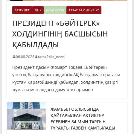
BASTY BET
BILİK
JAŃALYQTAR
TARAZ 24 ONLINE KZ
ПРЕЗИДЕНТ «БӘЙТЕРЕК»
ХОЛДИНГІНІҢ БАСШЫСЫН
ҚАБЫЛДАДЫ
06.08.2026
taraz24kz_news
Президент Қасым-Жомарт Тоқаев «Бәйтерек»
ұлттық басқарушы холдингі» АҚ басқарма төрағасы
Рустам Қарағойшинді қабылдап, холдингтің қазіргі
жұмысы мен алдағы даму жоспарымен
ЖАМБЫЛ ОБЛЫСЫНДА
ҚАЙТАРЫЛҒАН АКТИВТЕР
ЕСЕБІНЕН 84 МЫҢ ТҰРҒЫН
ТҰРАҚТЫ ГАЗБЕН ҚАМТЫЛАДЫ