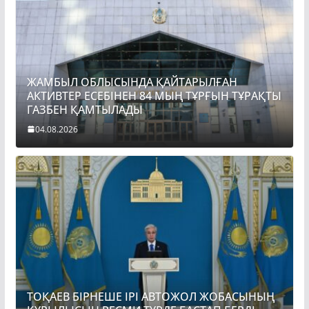
ЖАМБЫЛ ОБЛЫСЫНДА ҚАЙТАРЫЛҒАН
АКТИВТЕР ЕСЕБІНЕН 84 МЫҢ ТҰРҒЫН ТҰРАҚТЫ
ГАЗБЕН ҚАМТЫЛАДЫ
04.08.2026
ТОҚАЕВ БІРНЕШЕ ІРІ АВТОЖОЛ ЖОБАСЫНЫҢ