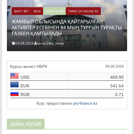
BASTY BET
BILİK
JAŃALYQTAR
TARAZ 24 ONLINE KZ
ЖАМБЫЛ ОБЛЫСЫНДА ҚАЙТАРЫЛҒАН
АКТИВТЕР ЕСЕБІНЕН 84 МЫҢ ТҰРҒЫН ТҰРАҚТЫ
ГАЗБЕН ҚАМТЫЛАДЫ
04.08.2026
taraz24kz_news
Курсы валют НБРК
09.08.2026
USD
469.93
EUR
541.64
RUB
5.71
Курс предоставлен
pro-finance.kz
JAŃALYQTAR