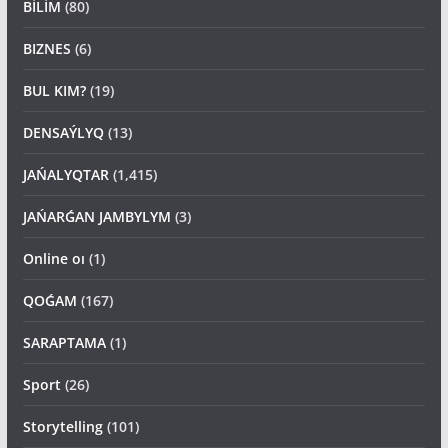
BİLİM
(80)
BIZNES
(6)
BUL KIM?
(19)
DENSAÝLYQ
(13)
JAŃALYQTAR
(1,415)
JAŃARǴAN JAMBYLYM
(3)
Online oı
(1)
QOǴAM
(167)
SARAPTAMA
(1)
Sport
(26)
Storytelling
(101)