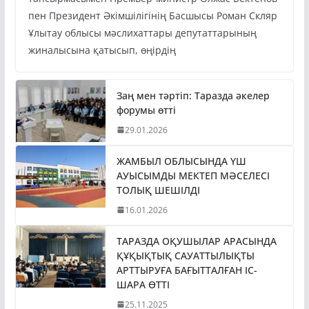
пен Президент Әкімшілігінің Басшысы Роман Скляр
Ұлытау облысы мәслихаттары депутаттарының
жиналысына қатысып, өңірдің
Заң мен тәртіп: Таразда әкелер
форумы өтті
29.01.2026
ЖАМБЫЛ ОБЛЫСЫНДА ҮШ
АУЫСЫМДЫ МЕКТЕП МӘСЕЛЕСІ
ТОЛЫҚ ШЕШІЛДІ
16.01.2026
ТАРАЗДА ОҚУШЫЛАР АРАСЫНДА
ҚҰҚЫҚТЫҚ САУАТТЫЛЫҚТЫ
АРТТЫРУҒА БАҒЫТТАЛҒАН ІС-
ШАРА ӨТТІ
25.11.2025