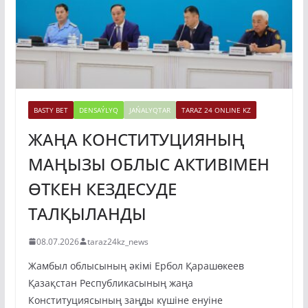
BASTY BET
DENSAÝLYQ
JAŃALYQTAR
TARAZ 24 ONLINE KZ
ЖАҢА КОНСТИТУЦИЯНЫҢ
МАҢЫЗЫ ОБЛЫС АКТИВІМЕН
ӨТКЕН КЕЗДЕСУДЕ
ТАЛҚЫЛАНДЫ
08.07.2026
taraz24kz_news
Жамбыл облысының әкімі Ербол Қарашөкеев
Қазақстан Республикасының жаңа
Конституциясының заңды күшіне енуіне