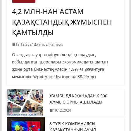
4,2 МЛН-НАН АСТАМ
ҚАЗАҚСТАНДЫҚ ЖҰМЫСПЕН
ҚАМТЫЛДЫ
19.12.2024
taraz24kz_news
Отандық тауар өндірушілерді қолдаудың
қабылданған шаралары экономикадағы шағын
және орта бизнестің үлесін 1,8%-ға ұлғайтуға
мүмкіндік берді және бүгінде ол 38,2%-ды
ЖАМБЫЛДА ЖАҢАДАН 6 500
ЖҰМЫС ОРНЫ АШЫЛАДЫ
19.12.2024
8 ТҮРІК КОМПАНИЯСЫ
ҚАЗАҚСТАННЫҢ АУЫЛ