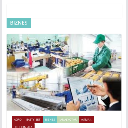
BIZNES
AGRO
BASTY BET
BIZNES
JAŃALYQTAR
АЙМАҚ
ЭКОНОМИКА