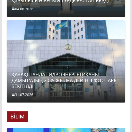
ҚҰРЫЛЫСЫН РЕСМИ ТҮРДЕ БАСТАП БЕРДІ
04.08.2026
ҚАЗАҚСТАНДА ГИДРОЭНЕРГЕТИКАНЫ
ДАМЫТУДЫҢ 2035 ЖЫЛҒА ДЕЙІНГІ ЖОСПАРЫ
БЕКІТІЛДІ
31.07.2026
BİLİM