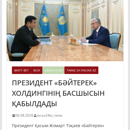
BASTY BET
BILİK
JAŃALYQTAR
TARAZ 24 ONLINE KZ
ПРЕЗИДЕНТ «БӘЙТЕРЕК»
ХОЛДИНГІНІҢ БАСШЫСЫН
ҚАБЫЛДАДЫ
06.08.2026
taraz24kz_news
Президент Қасым-Жомарт Тоқаев «Бәйтерек»