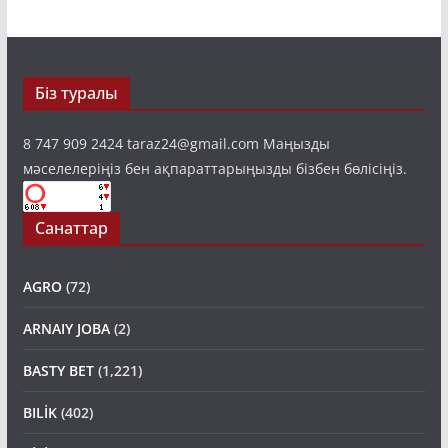
Біз туралы
8 747 909 2424 taraz24@gmail.com Маңызды
мәселелеріңіз бен ақпараттарыңызды бізбен бөлісіңіз.
Санаттар
AGRO
(72)
ARNAIY JOBA
(2)
BASTY BET
(1,221)
BILİK
(402)