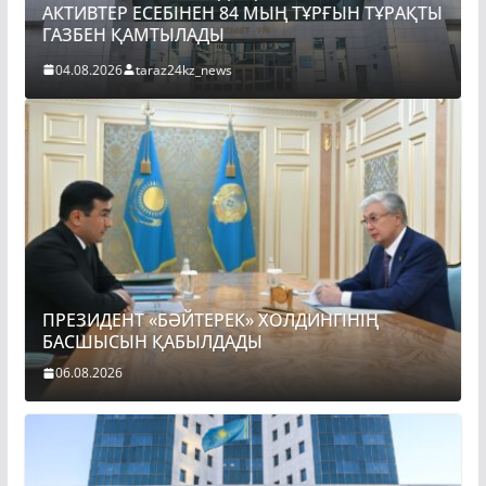
АКТИВТЕР ЕСЕБІНЕН 84 МЫҢ ТҰРҒЫН ТҰРАҚТЫ
ПР
ГАЗБЕН ҚАМТЫЛАДЫ
БА
04.08.2026
taraz24kz_news
06
ПРЕЗИДЕНТ «БӘЙТЕРЕК» ХОЛДИНГІНІҢ
БАСШЫСЫН ҚАБЫЛДАДЫ
06.08.2026