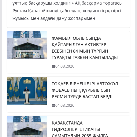
ұлттық басқарушы холдингі» АҚ басқарма төрағасы
Рустам Қарағойшинді қабылдап, холдингтің қазіргі
жұмысы мен алдағы даму жоспарымен
ЖАМБЫЛ ОБЛЫСЫНДА
ҚАЙТАРЫЛҒАН АКТИВТЕР
ЕСЕБІНЕН 84 МЫҢ ТҰРҒЫН
ТҰРАҚТЫ ГАЗБЕН ҚАМТЫЛАДЫ
04.08.2026
ТОҚАЕВ БІРНЕШЕ ІРІ АВТОЖОЛ
ЖОБАСЫНЫҢ ҚҰРЫЛЫСЫН
РЕСМИ ТҮРДЕ БАСТАП БЕРДІ
04.08.2026
ҚАЗАҚСТАНДА
ГИДРОЭНЕРГЕТИКАНЫ
ДАМЫТУДЫҢ 2035 ЖЫЛҒА