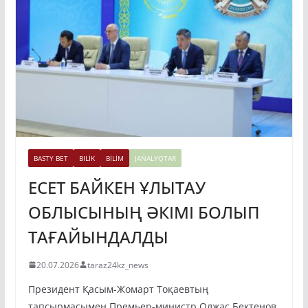
BASTY BET
BILİK
BİLİM
JAŃALYQTAR
ЕСЕТ БАЙКЕН ҰЛЫТАУ
ОБЛЫСЫНЫҢ ӘКІМІ БОЛЫП
ТАҒАЙЫНДАЛДЫ
20.07.2026
taraz24kz_news
Президент Қасым-Жомарт Тоқаевтың
тапсырмасымен Премьер-министр Олжас Бектенов