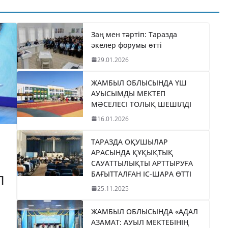
ТИКАНЫ
«БӘЙТЕРЕК»
035
ХОЛДИНГІНІҢ
І
БАСШЫСЫН
Заң мен тәртіп: Таразда
әкелер форумы өтті
ТІЛДІ
ҚАБЫЛДАДЫ
29.01.2026
06.08.2026
taraz24kz_news
ЖАМБЫЛ ОБЛЫСЫНДА ҮШ
АУЫСЫМДЫ МЕКТЕП
МӘСЕЛЕСІ ТОЛЫҚ ШЕШІЛДІ
16.01.2026
ТАРАЗДА ОҚУШЫЛАР
АРАСЫНДА ҚҰҚЫҚТЫҚ
САУАТТЫЛЫҚТЫ АРТТЫРУҒА
БАҒЫТТАЛҒАН ІС-ШАРА ӨТТІ
П
25.11.2025
ЖАМБЫЛ ОБЛЫСЫНДА «АДАЛ
АЗАМАТ: АУЫЛ МЕКТЕБІНІҢ