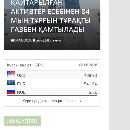
ҚАЙТАРЫЛҒАН
АВТО
АКТИВТЕР ЕСЕБІНЕН 84
ЖОБА
МЫҢ ТҰРҒЫН ТҰРАҚТЫ
ҚҰРЫ
ГАЗБЕН ҚАМТЫЛАДЫ
ТҮРДЕ
04.08.2026
taraz24kz_news
04.08.2026
Курсы валют НБРК
08.08.2026
USD
469.93
EUR
541.64
RUB
5.71
Курс предоставлен
pro-finance.kz
JAŃALYQTAR