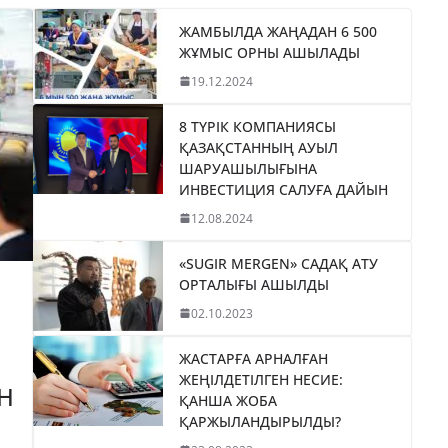
ЖАМБЫЛДА ЖАҢАДАН 6 500
ЖҰМЫС ОРНЫ АШЫЛАДЫ
19.12.2024
8 ТҮРІК КОМПАНИЯСЫ
ҚАЗАҚСТАННЫҢ АУЫЛ
ШАРУАШЫЛЫҒЫНА
ИНВЕСТИЦИЯ САЛУҒА ДАЙЫН
12.08.2024
«SUGIR MERGEN» САДАҚ АТУ
ОРТАЛЫҒЫ АШЫЛДЫ
02.10.2023
ЖАСТАРҒА АРНАЛҒАН
ЖЕҢІЛДЕТІЛГЕН НЕСИЕ:
Н
ҚАНША ЖОБА
ҚАРЖЫЛАНДЫРЫЛДЫ?