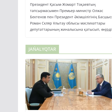
Президент Қасым-Жомарт Тоқаевтың
тапсырмасымен Премьер-министр Олжас
Бектенов пен Президент Әкімшілігінің Басшы
Роман Скляр Ұлытау облысы мәслихаттары
депутаттарының жиналысына қатысып, өңірді
JAŃALYQTAR