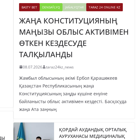
BASTY BET
DENSAÝLYQ
JAŃALYQTAR
TARAZ 24 ONLINE KZ
ЖАҢА КОНСТИТУЦИЯНЫҢ
МАҢЫЗЫ ОБЛЫС АКТИВІМЕН
ӨТКЕН КЕЗДЕСУДЕ
ТАЛҚЫЛАНДЫ
08.07.2026
taraz24kz_news
Жамбыл облысының әкімі Ербол Қарашөкеев
Қазақстан Республикасының жаңа
Конституциясының заңды күшіне енуіне
байланысты облыс активімен кездесті. Басқосуда
жаңа Ата заңның
ҚОРДАЙ АУДАНДЫҚ ОРТАЛЫҚ
АУРУХАНАСЫ МЕДИЦИНАЛЫҚ
ДЫ