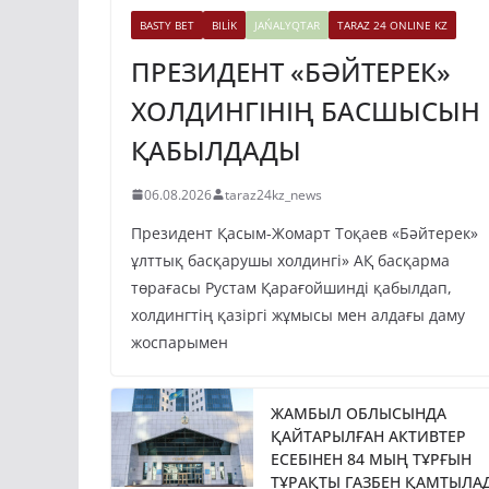
BASTY BET
BILİK
JAŃALYQTAR
TARAZ 24 ONLINE KZ
ПРЕЗИДЕНТ «БӘЙТЕРЕК»
ХОЛДИНГІНІҢ БАСШЫСЫН
ҚАБЫЛДАДЫ
06.08.2026
taraz24kz_news
Президент Қасым-Жомарт Тоқаев «Бәйтерек»
ұлттық басқарушы холдингі» АҚ басқарма
төрағасы Рустам Қарағойшинді қабылдап,
холдингтің қазіргі жұмысы мен алдағы даму
жоспарымен
ЖАМБЫЛ ОБЛЫСЫНДА
ҚАЙТАРЫЛҒАН АКТИВТЕР
ЕСЕБІНЕН 84 МЫҢ ТҰРҒЫН
ТҰРАҚТЫ ГАЗБЕН ҚАМТЫЛА