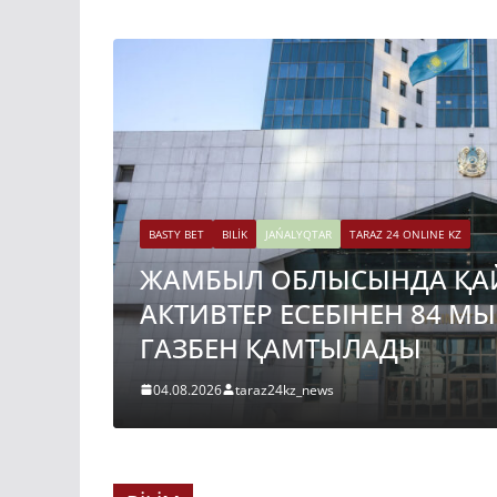
BASTY BET
BILİK
JAŃALYQTAR
TARAZ 24 ONLINE KZ
ЖАМБЫЛ ОБЛЫСЫНДА ҚА
АКТИВТЕР ЕСЕБІНЕН 84 М
ГАЗБЕН ҚАМТЫЛАДЫ
04.08.2026
taraz24kz_news
BASTY BET
BILİK
JAŃALYQTAR
TARAZ 24 ONLINE KZ
ҚАЗАҚСТАНДА