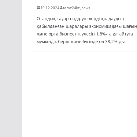
19.12.2024
taraz24kz_news
Отандық тауар өндірушілерді қолдаудың
қабылданған шаралары экономикадағы шағын
және орта бизнестің үлесін 1,8%-ға ұлғайтуға
мүмкіндік берді және бүгінде ол 38,2%-ды