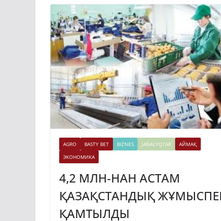
AGRO
BASTY BET
BIZNES
JAŃALYQTAR
АЙМАҚ
ЭКОНОМИКА
4,2 МЛН-НАН АСТАМ
ҚАЗАҚСТАНДЫҚ ЖҰМЫСПЕ
ҚАМТЫЛДЫ