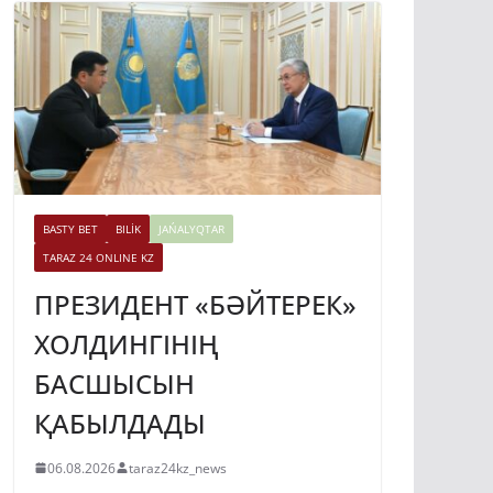
BASTY BET
BILİK
JAŃALYQTAR
TARAZ 24 ONLINE KZ
ПРЕЗИДЕНТ «БӘЙТЕРЕК»
ХОЛДИНГІНІҢ
БАСШЫСЫН
ҚАБЫЛДАДЫ
06.08.2026
taraz24kz_news