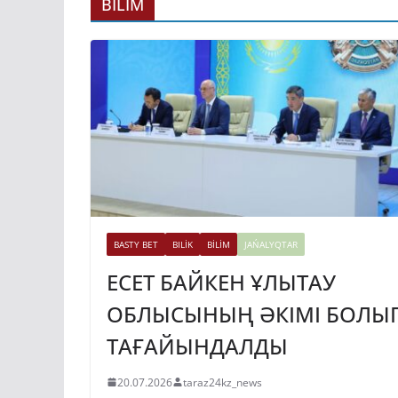
ГИДРОЭНЕРГЕ
BİLİM
ДАМЫТУДЫҢ 2
ЖЫЛҒА ДЕЙІНГ
ЖОСПАРЫ БЕКІ
31.07.2026
taraz24kz_news
BASTY BET
BILİK
BİLİM
JAŃALYQTAR
ЕСЕТ БАЙКЕН ҰЛЫТАУ
ОБЛЫСЫНЫҢ ӘКІМІ БОЛЫ
ТАҒАЙЫНДАЛДЫ
20.07.2026
taraz24kz_news