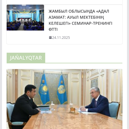
ЖАМБЫЛ ОБЛЫСЫНДА «АДАЛ
АЗАМАТ: АУЫЛ МЕКТЕБІНІҢ
КЕЛЕШЕГІ» СЕМИНАР-ТРЕНИНГІ
ӨТТІ
24.11.2025
JAŃALYQTAR