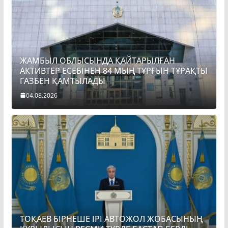
ЖАМБЫЛ ОБЛЫСЫНДА ҚАЙТАРЫЛҒАН
АКТИВТЕР ЕСЕБІНЕН 84 МЫҢ ТҰРҒЫН ТҰРАҚТЫ
ГАЗБЕН ҚАМТЫЛАДЫ
04.08.2026
ТОҚАЕВ БІРНЕШЕ ІРІ АВТОЖОЛ ЖОБАСЫНЫҢ