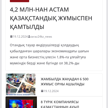
4,2 МЛН-НАН АСТАМ
ҚАЗАҚСТАНДЫҚ ЖҰМЫСПЕН
ҚАМТЫЛДЫ
19.12.2024
taraz24kz_news
Отандық тауар өндірушілерді қолдаудың
қабылданған шаралары экономикадағы шағын
және орта бизнестің үлесін 1,8%-ға ұлғайтуға
мүмкіндік берді және бүгінде ол 38,2%-ды
ЖАМБЫЛДА ЖАҢАДАН 6 500
ЖҰМЫС ОРНЫ АШЫЛАДЫ
19.12.2024
8 ТҮРІК КОМПАНИЯСЫ
ҚАЗАҚСТАННЫҢ АУЫЛ