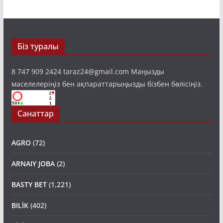
Біз туралы
8 747 909 2424 taraz24@gmail.com Маңызды
мәселелеріңіз бен ақпараттарыңызды бізбен бөлісіңіз.
Санаттар
AGRO
(72)
ARNAIY JOBA
(2)
BASTY BET
(1,221)
BILİK
(402)