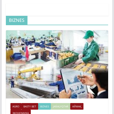
BIZNES
AGRO
BASTY BET
BIZNES
JAŃALYQTAR
АЙМАҚ
ЭКОНОМИКА