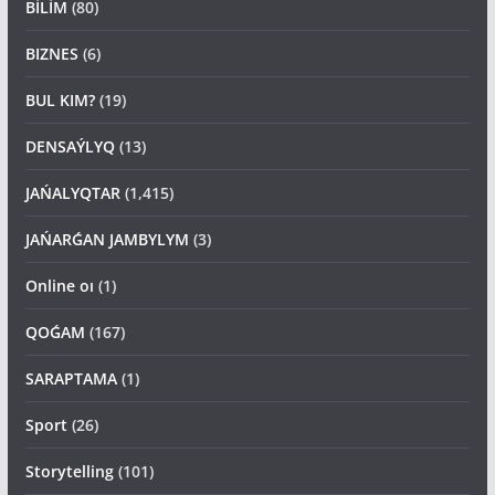
BİLİM
(80)
BIZNES
(6)
BUL KIM?
(19)
DENSAÝLYQ
(13)
JAŃALYQTAR
(1,415)
JAŃARǴAN JAMBYLYM
(3)
Online oı
(1)
QOǴAM
(167)
SARAPTAMA
(1)
Sport
(26)
Storytelling
(101)