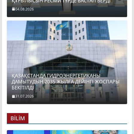
ҚҰРЫЛЫСЫН РЕСМИ ТҮРДЕ БАСТАП БЕРДІ
04.08.2026
ҚАЗАҚСТАНДА ГИДРОЭНЕРГЕТИКАНЫ
ДАМЫТУДЫҢ 2035 ЖЫЛҒА ДЕЙІНГІ ЖОСПАРЫ
БЕКІТІЛДІ
31.07.2026
BİLİM