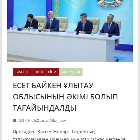
BASTY BET
BILİK
BİLİM
JAŃALYQTAR
ЕСЕТ БАЙКЕН ҰЛЫТАУ
ОБЛЫСЫНЫҢ ӘКІМІ БОЛЫП
ТАҒАЙЫНДАЛДЫ
20.07.2026
taraz24kz_news
Президент Қасым-Жомарт Тоқаевтың