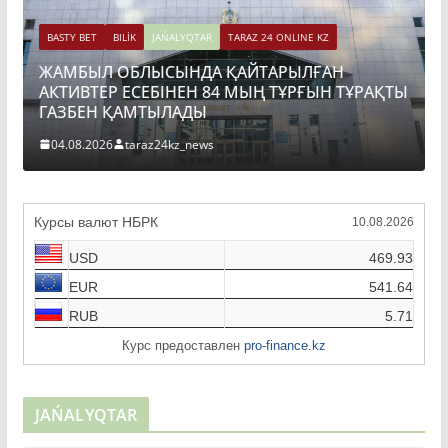
ET
BILİK
JAŃALYQTAR
TARAZ 24 ONLINE KZ
ЫЛ ОБЛЫСЫНДА ҚАЙТАРЫЛҒАН
BASTY BET
BILİ
ТЕР ЕСЕБІНЕН 84 МЫҢ ТҰРҒЫН ТҰРАҚТЫ
ТОҚАЕВ БІ
ЕН ҚАМТЫЛАДЫ
ҚҰРЫЛЫСЫН
2026
taraz24kz_news
04.08.2026
t
Курсы валют НБРК
10.08.2026
USD
469.93
EUR
541.64
RUB
5.71
Курс предоставлен
pro-finance.kz
JAŃALYQTAR