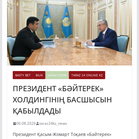
BASTY BET
BILİK
JAŃALYQTAR
TARAZ 24 ONLINE KZ
ПРЕЗИДЕНТ «БӘЙТЕРЕК»
ХОЛДИНГІНІҢ БАСШЫСЫН
ҚАБЫЛДАДЫ
06.08.2026
taraz24kz_news