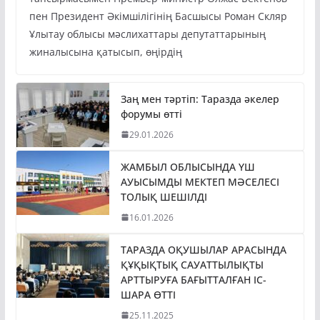
тапсырмасымен Премьер-министр Олжас Бектенов
пен Президент Әкімшілігінің Басшысы Роман Скляр
Ұлытау облысы мәслихаттары депутаттарының
жиналысына қатысып, өңірдің
Заң мен тәртіп: Таразда әкелер
форумы өтті
29.01.2026
ЖАМБЫЛ ОБЛЫСЫНДА ҮШ
АУЫСЫМДЫ МЕКТЕП МӘСЕЛЕСІ
ТОЛЫҚ ШЕШІЛДІ
16.01.2026
ТАРАЗДА ОҚУШЫЛАР АРАСЫНДА
ҚҰҚЫҚТЫҚ САУАТТЫЛЫҚТЫ
АРТТЫРУҒА БАҒЫТТАЛҒАН ІС-
ШАРА ӨТТІ
25.11.2025