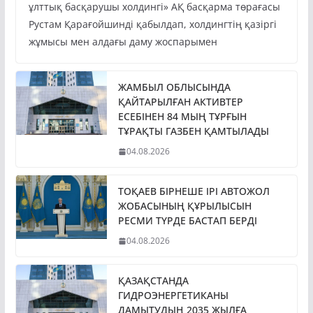
Президент Қасым-Жомарт Тоқаев «Бәйтерек»
ұлттық басқарушы холдингі» АҚ басқарма төрағасы
Рустам Қарағойшинді қабылдап, холдингтің қазіргі
жұмысы мен алдағы даму жоспарымен
ЖАМБЫЛ ОБЛЫСЫНДА
ҚАЙТАРЫЛҒАН АКТИВТЕР
ЕСЕБІНЕН 84 МЫҢ ТҰРҒЫН
ТҰРАҚТЫ ГАЗБЕН ҚАМТЫЛАДЫ
04.08.2026
ТОҚАЕВ БІРНЕШЕ ІРІ АВТОЖОЛ
ЖОБАСЫНЫҢ ҚҰРЫЛЫСЫН
РЕСМИ ТҮРДЕ БАСТАП БЕРДІ
04.08.2026
ҚАЗАҚСТАНДА
ГИДРОЭНЕРГЕТИКАНЫ