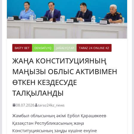
BASTY BET
DENSAÝLYQ
JAŃALYQTAR
TARAZ 24 ONLINE KZ
ЖАҢА КОНСТИТУЦИЯНЫҢ
МАҢЫЗЫ ОБЛЫС АКТИВІМЕН
ӨТКЕН КЕЗДЕСУДЕ
ТАЛҚЫЛАНДЫ
08.07.2026
taraz24kz_news
Жамбыл облысының әкімі Ербол Қарашөкеев
Қазақстан Республикасының жаңа
Конституциясының заңды күшіне енуіне