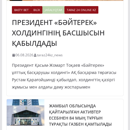
BASTY BET
BILİK
JAŃALYQTAR
TARAZ 24 ONLINE KZ
ПРЕЗИДЕНТ «БӘЙТЕРЕК»
ХОЛДИНГІНІҢ БАСШЫСЫН
ҚАБЫЛДАДЫ
06.08.2026
taraz24kz_news
Президент Қасым-Жомарт Тоқаев «Бәйтерек»
ұлттық басқарушы холдингі» АҚ басқарма төрағасы
Рустам Қарағойшинді қабылдап, холдингтің қазіргі
жұмысы мен алдағы даму жоспарымен
ЖАМБЫЛ ОБЛЫСЫНДА
ҚАЙТАРЫЛҒАН АКТИВТЕР
ЕСЕБІНЕН 84 МЫҢ ТҰРҒЫН
ТҰРАҚТЫ ГАЗБЕН ҚАМТЫЛАДЫ