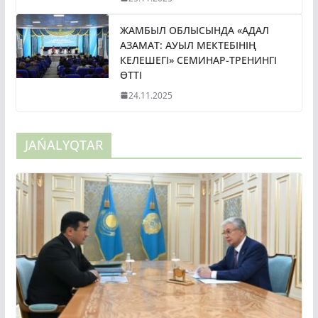
ЖАМБЫЛ ОБЛЫСЫНДА «АДАЛ
АЗАМАТ: АУЫЛ МЕКТЕБІНІҢ
КЕЛЕШЕГІ» СЕМИНАР-ТРЕНИНГІ
ӨТТІ
24.11.2025
JAŃALYQTAR