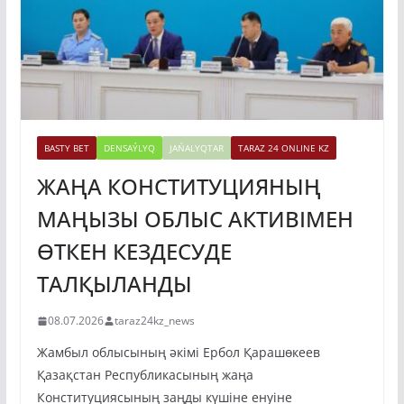
BASTY BET
DENSAÝLYQ
JAŃALYQTAR
TARAZ 24 ONLINE KZ
ЖАҢА КОНСТИТУЦИЯНЫҢ
МАҢЫЗЫ ОБЛЫС АКТИВІМЕН
ӨТКЕН КЕЗДЕСУДЕ
ТАЛҚЫЛАНДЫ
08.07.2026
taraz24kz_news
Жамбыл облысының әкімі Ербол Қарашөкеев
Қазақстан Республикасының жаңа
Конституциясының заңды күшіне енуіне