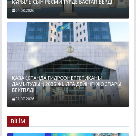
ҚҰРЫЛЫСЫН РЕСМИ ТҮРДЕ БАСТАП БЕРДІ
04.08.2026
ҚАЗАҚСТАНДА ГИДРОЭНЕРГЕТИКАНЫ
ДАМЫТУДЫҢ 2035 ЖЫЛҒА ДЕЙІНГІ ЖОСПАРЫ
БЕКІТІЛДІ
31.07.2026
BİLİM