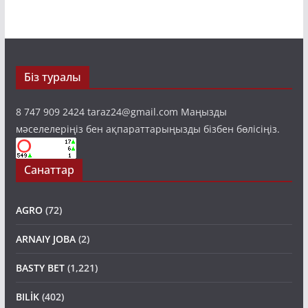
Біз туралы
8 747 909 2424 taraz24@gmail.com Маңызды
мәселелеріңіз бен ақпараттарыңызды бізбен бөлісіңіз.
Санаттар
AGRO
(72)
ARNAIY JOBA
(2)
BASTY BET
(1,221)
BILİK
(402)