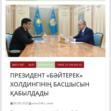
BASTY BET
BILİK
JAŃALYQTAR
TARAZ 24 ONLINE KZ
ПРЕЗИДЕНТ «БӘЙТЕРЕК»
ХОЛДИНГІНІҢ БАСШЫСЫН
ҚАБЫЛДАДЫ
06.08.2026
taraz24kz_news