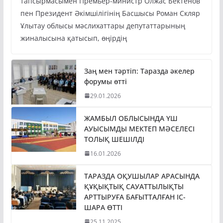
тапсырмасымен Премьер-министр Олжас Бектенов
пен Президент Әкімшілігінің Басшысы Роман Скляр
Ұлытау облысы мәслихаттары депутаттарының
жиналысына қатысып, өңірдің
Заң мен тәртіп: Таразда әкелер
форумы өтті
29.01.2026
ЖАМБЫЛ ОБЛЫСЫНДА ҮШ
АУЫСЫМДЫ МЕКТЕП МӘСЕЛЕСІ
ТОЛЫҚ ШЕШІЛДІ
16.01.2026
ТАРАЗДА ОҚУШЫЛАР АРАСЫНДА
ҚҰҚЫҚТЫҚ САУАТТЫЛЫҚТЫ
АРТТЫРУҒА БАҒЫТТАЛҒАН ІС-
ШАРА ӨТТІ
25.11.2025