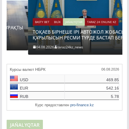
BASTY BET
BILİK
JAŃALYQTAR
TARAZ 24 ONLINE KZ
Ы
ТОҚАЕВ БІРНЕШЕ ІРІ АВТОЖОЛ ЖОБАСЫНЫҢ
ҚҰРЫЛЫСЫН РЕСМИ ТҮРДЕ БАСТАП БЕРДІ
04.08.2026
taraz24kz_news
Курсы валют НБРК
06.08.2026
USD
469.85
EUR
542.16
RUB
5.78
Курс предоставлен
pro-finance.kz
JAŃALYQTAR