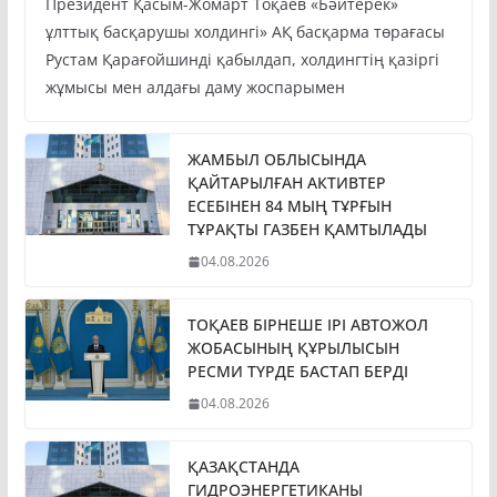
Президент Қасым-Жомарт Тоқаев «Бәйтерек»
ұлттық басқарушы холдингі» АҚ басқарма төрағасы
Рустам Қарағойшинді қабылдап, холдингтің қазіргі
жұмысы мен алдағы даму жоспарымен
ЖАМБЫЛ ОБЛЫСЫНДА
ҚАЙТАРЫЛҒАН АКТИВТЕР
ЕСЕБІНЕН 84 МЫҢ ТҰРҒЫН
ТҰРАҚТЫ ГАЗБЕН ҚАМТЫЛАДЫ
04.08.2026
ТОҚАЕВ БІРНЕШЕ ІРІ АВТОЖОЛ
ЖОБАСЫНЫҢ ҚҰРЫЛЫСЫН
РЕСМИ ТҮРДЕ БАСТАП БЕРДІ
04.08.2026
ҚАЗАҚСТАНДА
ГИДРОЭНЕРГЕТИКАНЫ