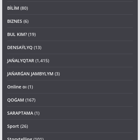
BİLİM
(80)
BIZNES
(6)
BUL KIM?
(19)
DENSAÝLYQ
(13)
JAŃALYQTAR
(1,415)
JAŃARǴAN JAMBYLYM
(3)
Online oı
(1)
QOǴAM
(167)
SARAPTAMA
(1)
Sport
(26)
Storytelling
(101)