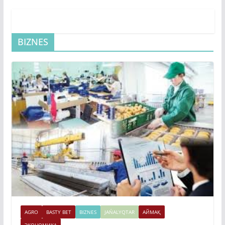
BIZNES
AGRO
BASTY BET
BIZNES
JAŃALYQTAR
АЙМАҚ