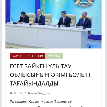
BASTY BET
BILİK
BİLİM
JAŃALYQTAR
ЕСЕТ БАЙКЕН ҰЛЫТАУ
ОБЛЫСЫНЫҢ ӘКІМІ БОЛЫП
ТАҒАЙЫНДАЛДЫ
20.07.2026
taraz24kz_news
Президент Қасым-Жомарт Тоқаевтың