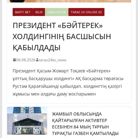
BASTY BET
BILİK
JAŃALYQTAR
TARAZ 24 ONLINE KZ
ПРЕЗИДЕНТ «БӘЙТЕРЕК»
ХОЛДИНГІНІҢ БАСШЫСЫН
ҚАБЫЛДАДЫ
06.08.2026
taraz24kz_news
Президент Қасым-Жомарт Тоқаев «Бәйтерек»
ұлттық басқарушы холдингі» АҚ басқарма төрағасы
Рустам Қарағойшинді қабылдап, холдингтің қазіргі
жұмысы мен алдағы даму жоспарымен
ЖАМБЫЛ ОБЛЫСЫНДА
ҚАЙТАРЫЛҒАН АКТИВТЕР
ЕСЕБІНЕН 84 МЫҢ ТҰРҒЫН
ТҰРАҚТЫ ГАЗБЕН ҚАМТЫЛАДЫ