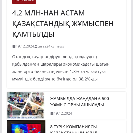
ЭКОНОМИКА
4,2 МЛН-НАН АСТАМ
ҚАЗАҚСТАНДЫҚ ЖҰМЫСПЕН
ҚАМТЫЛДЫ
19.12.2024
taraz24kz_news
Отандық тауар өндірушілерді қолдаудың
қабылданған шаралары экономикадағы шағын
және орта бизнестің үлесін 1,8%-ға ұлғайтуға
мүмкіндік берді және бүгінде ол 38,2%-ды
ЖАМБЫЛДА ЖАҢАДАН 6 500
ЖҰМЫС ОРНЫ АШЫЛАДЫ
19.12.2024
8 ТҮРІК КОМПАНИЯСЫ
ҚАЗАҚСТАННЫҢ АУЫЛ