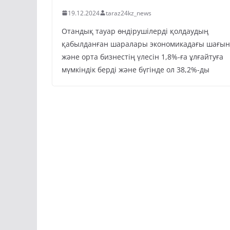
19.12.2024
taraz24kz_news
Отандық тауар өндірушілерді қолдаудың
қабылданған шаралары экономикадағы шағын
және орта бизнестің үлесін 1,8%-ға ұлғайтуға
мүмкіндік берді және бүгінде ол 38,2%-ды