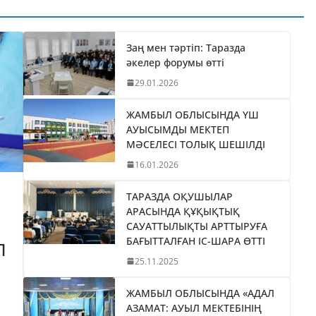
ТИКАНЫ
«БӘЙТЕРЕК»
035
ХОЛДИНГІНІҢ
І
БАСШЫСЫН
Заң мен тәртіп: Таразда
әкелер форумы өтті
ТІЛДІ
ҚАБЫЛДАДЫ
29.01.2026
06.08.2026
taraz24kz_news
ЖАМБЫЛ ОБЛЫСЫНДА ҮШ
АУЫСЫМДЫ МЕКТЕП
МӘСЕЛЕСІ ТОЛЫҚ ШЕШІЛДІ
16.01.2026
ТАРАЗДА ОҚУШЫЛАР
АРАСЫНДА ҚҰҚЫҚТЫҚ
САУАТТЫЛЫҚТЫ АРТТЫРУҒА
БАҒЫТТАЛҒАН ІС-ШАРА ӨТТІ
П
25.11.2025
ЖАМБЫЛ ОБЛЫСЫНДА «АДАЛ
АЗАМАТ: АУЫЛ МЕКТЕБІНІҢ