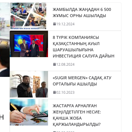
ЖАМБЫЛДА ЖАҢАДАН 6 500
ЖҰМЫС ОРНЫ АШЫЛАДЫ
19.12.2024
8 ТҮРІК КОМПАНИЯСЫ
ҚАЗАҚСТАННЫҢ АУЫЛ
ШАРУАШЫЛЫҒЫНА
ИНВЕСТИЦИЯ САЛУҒА ДАЙЫН
12.08.2024
«SUGIR MERGEN» САДАҚ АТУ
ОРТАЛЫҒЫ АШЫЛДЫ
02.10.2023
ЖАСТАРҒА АРНАЛҒАН
ЖЕҢІЛДЕТІЛГЕН НЕСИЕ:
Н
ҚАНША ЖОБА
ҚАРЖЫЛАНДЫРЫЛДЫ?