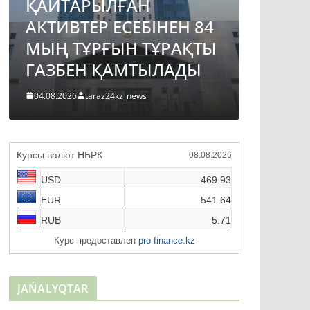
ҚАЙТАРЫЛҒАН
АВТО
АКТИВТЕР ЕСЕБІНЕН 84
ЖОБА
МЫҢ ТҰРҒЫН ТҰРАҚТЫ
ҚҰРЫ
ГАЗБЕН ҚАМТЫЛАДЫ
ТҮРДЕ
04.08.2026
taraz24kz_news
04.08.2026
Курсы валют НБРК
08.08.2026
USD
469.93
EUR
541.64
RUB
5.71
Курс предоставлен
pro-finance.kz
JAŃALYQTAR