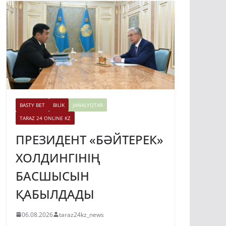
BASTY BET
BILİK
JAŃALYQTAR
TARAZ 24 ONLINE KZ
ПРЕЗИДЕНТ «БӘЙТЕРЕК»
ХОЛДИНГІНІҢ
БАСШЫСЫН
ҚАБЫЛДАДЫ
06.08.2026
taraz24kz_news