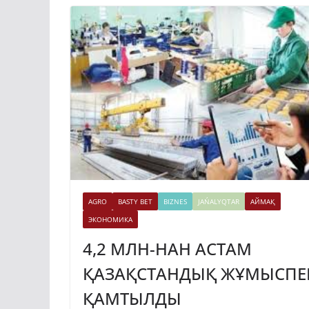
AGRO
BASTY BET
BIZNES
JAŃALYQTAR
АЙМАҚ
ЭКОНОМИКА
4,2 МЛН-НАН АСТАМ
ҚАЗАҚСТАНДЫҚ ЖҰМЫСПЕ
ҚАМТЫЛДЫ