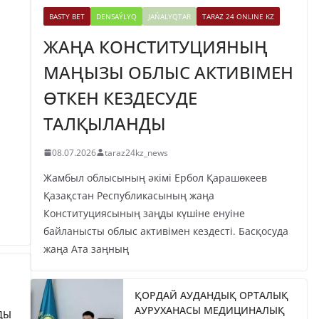
BASTY BET
DENSAÝLYQ
JAŃALYQTAR
TARAZ 24 ONLINE KZ
ЖАҢА КОНСТИТУЦИЯНЫҢ
МАҢЫЗЫ ОБЛЫС АКТИВІМЕН
ӨТКЕН КЕЗДЕСУДЕ
ТАЛҚЫЛАНДЫ
08.07.2026
taraz24kz_news
Жамбыл облысының әкімі Ербол Қарашөкеев
Қазақстан Республикасының жаңа
Конституциясының заңды күшіне енуіне
байланысты облыс активімен кездесті. Басқосуда
жаңа Ата заңның
ҚОРДАЙ АУДАНДЫҚ ОРТАЛЫҚ
АУРУХАНАСЫ МЕДИЦИНАЛЫҚ
ДЫ