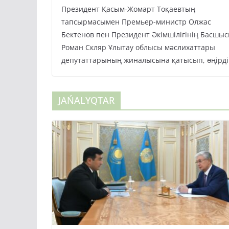
Президент Қасым-Жомарт Тоқаевтың
тапсырмасымен Премьер-министр Олжас
Бектенов пен Президент Әкімшілігінің Басшы
Роман Скляр Ұлытау облысы мәслихаттары
депутаттарының жиналысына қатысып, өңірді
JAŃALYQTAR