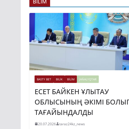
ГИДРОЭНЕРГЕ
BİLİM
ДАМЫТУДЫҢ 2
ЖЫЛҒА ДЕЙІНГ
ЖОСПАРЫ БЕКІ
31.07.2026
taraz24kz_news
BASTY BET
BILİK
BİLİM
JAŃALYQTAR
ЕСЕТ БАЙКЕН ҰЛЫТАУ
ОБЛЫСЫНЫҢ ӘКІМІ БОЛЫ
ТАҒАЙЫНДАЛДЫ
20.07.2026
taraz24kz_news