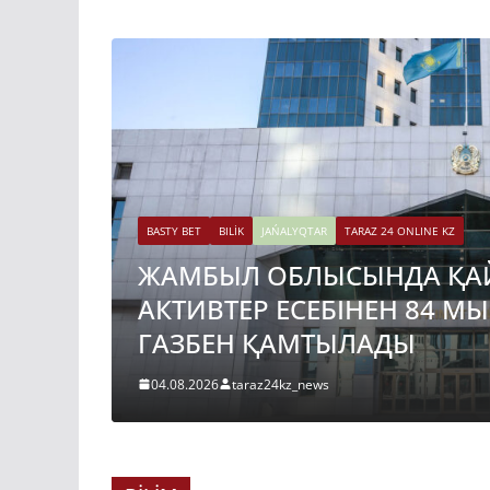
BASTY BET
BILİK
JAŃALYQTAR
TARAZ 24 ONLINE KZ
ЖАМБЫЛ ОБЛЫСЫНДА ҚА
АКТИВТЕР ЕСЕБІНЕН 84 М
ГАЗБЕН ҚАМТЫЛАДЫ
04.08.2026
taraz24kz_news
BASTY BET
BILİK
JAŃALYQTAR
TARAZ 24 ONLINE KZ
ҚАЗАҚСТАНДА