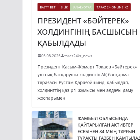
BASTY BET
BILİK
JAŃALYQTAR
TARAZ 24 ONLINE KZ
ПРЕЗИДЕНТ «БӘЙТЕРЕК»
ХОЛДИНГІНІҢ БАСШЫСЫН
ҚАБЫЛДАДЫ
06.08.2026
taraz24kz_news
Президент Қасым-Жомарт Тоқаев «Бәйтерек»
ұлттық басқарушы холдингі» АҚ басқарма
төрағасы Рустам Қарағойшинді қабылдап,
холдингтің қазіргі жұмысы мен алдағы даму
жоспарымен
ЖАМБЫЛ ОБЛЫСЫНДА
ҚАЙТАРЫЛҒАН АКТИВТЕР
ЕСЕБІНЕН 84 МЫҢ ТҰРҒЫН
ТҰРАҚТЫ ГАЗБЕН ҚАМТЫЛА