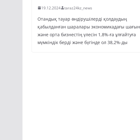
19.12.2024
taraz24kz_news
Отандық тауар өндірушілерді қолдаудың
қабылданған шаралары экономикадағы шағын
және орта бизнестің үлесін 1,8%-ға ұлғайтуға
мүмкіндік берді және бүгінде ол 38,2%-ды