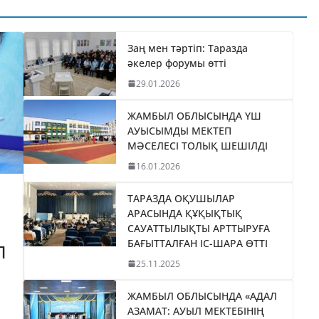
ҚАЙТАРЫЛҒАН
»
АКТИВТЕР ЕСЕБІНЕН 
ІҢ
МЫҢ ТҰРҒЫН ТҰРАҚ
Н
Заң мен тәртіп: Таразда
әкелер форумы өтті
ГАЗБЕН ҚАМТЫЛАДЫ
Ы
29.01.2026
04.08.2026
taraz24kz_news
z_news
ЖАМБЫЛ ОБЛЫСЫНДА ҮШ
АУЫСЫМДЫ МЕКТЕП
МӘСЕЛЕСІ ТОЛЫҚ ШЕШІЛДІ
16.01.2026
ТАРАЗДА ОҚУШЫЛАР
АРАСЫНДА ҚҰҚЫҚТЫҚ
САУАТТЫЛЫҚТЫ АРТТЫРУҒА
БАҒЫТТАЛҒАН ІС-ШАРА ӨТТІ
П
25.11.2025
ЖАМБЫЛ ОБЛЫСЫНДА «АДАЛ
АЗАМАТ: АУЫЛ МЕКТЕБІНІҢ