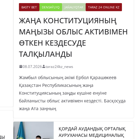
BASTY BET
DENSAÝLYQ
JAŃALYQTAR
TARAZ 24 ONLINE KZ
ЖАҢА КОНСТИТУЦИЯНЫҢ
МАҢЫЗЫ ОБЛЫС АКТИВІМЕН
ӨТКЕН КЕЗДЕСУДЕ
ТАЛҚЫЛАНДЫ
08.07.2026
taraz24kz_news
Жамбыл облысының әкімі Ербол Қарашөкеев
Қазақстан Республикасының жаңа
Конституциясының заңды күшіне енуіне
байланысты облыс активімен кездесті. Басқосуда
жаңа Ата заңның
ҚОРДАЙ АУДАНДЫҚ ОРТАЛЫҚ
АУРУХАНАСЫ МЕДИЦИНАЛЫҚ
ДЫ