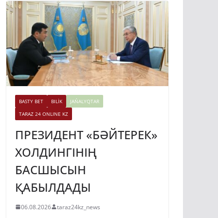
BASTY BET
BILİK
JAŃALYQTAR
TARAZ 24 ONLINE KZ
ПРЕЗИДЕНТ «БӘЙТЕРЕК»
ХОЛДИНГІНІҢ
БАСШЫСЫН
ҚАБЫЛДАДЫ
06.08.2026
taraz24kz_news