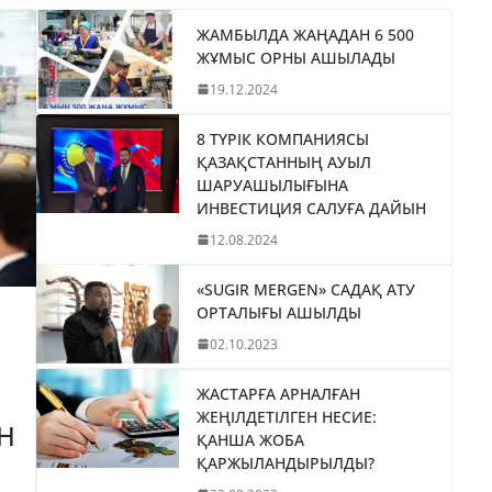
ЖАМБЫЛДА ЖАҢАДАН 6 500
ЖҰМЫС ОРНЫ АШЫЛАДЫ
19.12.2024
8 ТҮРІК КОМПАНИЯСЫ
ҚАЗАҚСТАННЫҢ АУЫЛ
ШАРУАШЫЛЫҒЫНА
ИНВЕСТИЦИЯ САЛУҒА ДАЙЫН
12.08.2024
«SUGIR MERGEN» САДАҚ АТУ
ОРТАЛЫҒЫ АШЫЛДЫ
02.10.2023
ЖАСТАРҒА АРНАЛҒАН
ЖЕҢІЛДЕТІЛГЕН НЕСИЕ:
Н
ҚАНША ЖОБА
ҚАРЖЫЛАНДЫРЫЛДЫ?