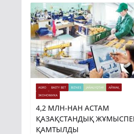
AGRO
BASTY BET
BIZNES
JAŃALYQTAR
АЙМАҚ
ЭКОНОМИКА
4,2 МЛН-НАН АСТАМ
ҚАЗАҚСТАНДЫҚ ЖҰМЫСПЕ
ҚАМТЫЛДЫ