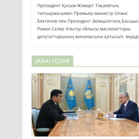
Президент Қасым-Жомарт Тоқаевтың
тапсырмасымен Премьер-министр Олжас
Бектенов пен Президент Әкімшілігінің Басшы
Роман Скляр Ұлытау облысы мәслихаттары
депутаттарының жиналысына қатысып, өңірді
JAŃALYQTAR