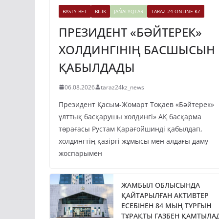
BASTY BET
BILİK
JAŃALYQTAR
TARAZ 24 ONLINE KZ
ПРЕЗИДЕНТ «БӘЙТЕРЕК»
ХОЛДИНГІНІҢ БАСШЫСЫН
ҚАБЫЛДАДЫ
06.08.2026
taraz24kz_news
Президент Қасым-Жомарт Тоқаев «Бәйтерек»
ұлттық басқарушы холдингі» АҚ басқарма
төрағасы Рустам Қарағойшинді қабылдап,
холдингтің қазіргі жұмысы мен алдағы даму
жоспарымен
ЖАМБЫЛ ОБЛЫСЫНДА
ҚАЙТАРЫЛҒАН АКТИВТЕР
ЕСЕБІНЕН 84 МЫҢ ТҰРҒЫН
ТҰРАҚТЫ ГАЗБЕН ҚАМТЫЛА