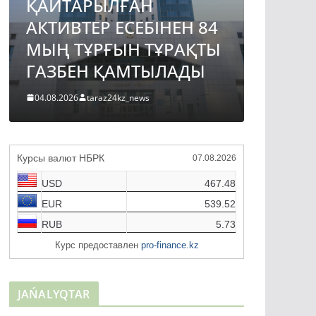
ГИ
АВТОЖОЛ
84
ДА
ЖОБАСЫНЫҢ
ТЫ
ЖЫ
ҚҰРЫЛЫСЫН РЕСМИ
ЖО
ТҮРДЕ БАСТАП БЕРДІ
31.0
04.08.2026
taraz24kz_news
Курсы валют НБРК
07.08.2026
USD
467.48
EUR
539.52
RUB
5.73
Курс предоставлен
pro-finance.kz
JAŃALYQTAR