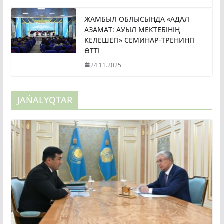
ЖАМБЫЛ ОБЛЫСЫНДА «АДАЛ
АЗАМАТ: АУЫЛ МЕКТЕБІНІҢ
КЕЛЕШЕГІ» СЕМИНАР-ТРЕНИНГІ
ӨТТІ
24.11.2025
JAŃALYQTAR