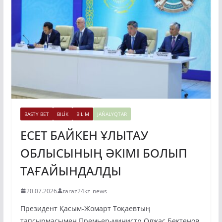
BASTY BET
BILİK
BİLİM
JAŃALYQTAR
ЕСЕТ БАЙКЕН ҰЛЫТАУ
ОБЛЫСЫНЫҢ ӘКІМІ БОЛЫП
ТАҒАЙЫНДАЛДЫ
20.07.2026
taraz24kz_news
Президент Қасым-Жомарт Тоқаевтың
тапсырмасымен Премьер-министр Олжас Бектенов