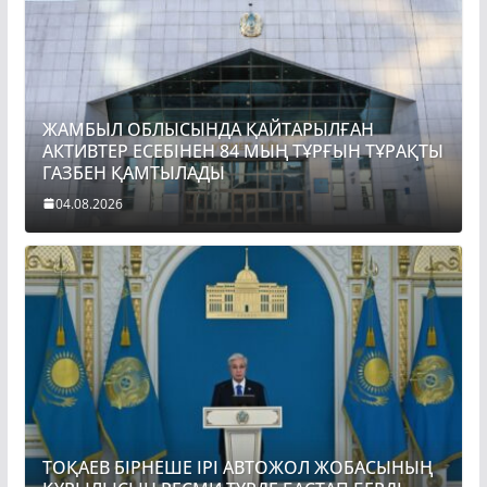
ЖАМБЫЛ ОБЛЫСЫНДА ҚАЙТАРЫЛҒАН
АКТИВТЕР ЕСЕБІНЕН 84 МЫҢ ТҰРҒЫН ТҰРАҚТЫ
ГАЗБЕН ҚАМТЫЛАДЫ
04.08.2026
ТОҚАЕВ БІРНЕШЕ ІРІ АВТОЖОЛ ЖОБАСЫНЫҢ