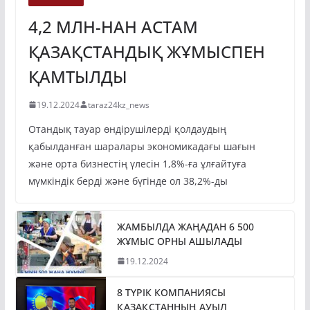
4,2 МЛН-НАН АСТАМ
ҚАЗАҚСТАНДЫҚ ЖҰМЫСПЕН
ҚАМТЫЛДЫ
19.12.2024
taraz24kz_news
Отандық тауар өндірушілерді қолдаудың
қабылданған шаралары экономикадағы шағын
және орта бизнестің үлесін 1,8%-ға ұлғайтуға
мүмкіндік берді және бүгінде ол 38,2%-ды
ЖАМБЫЛДА ЖАҢАДАН 6 500
ЖҰМЫС ОРНЫ АШЫЛАДЫ
19.12.2024
8 ТҮРІК КОМПАНИЯСЫ
ҚАЗАҚСТАННЫҢ АУЫЛ