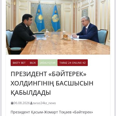
BASTY BET
BILİK
JAŃALYQTAR
TARAZ 24 ONLINE KZ
ПРЕЗИДЕНТ «БӘЙТЕРЕК»
ХОЛДИНГІНІҢ БАСШЫСЫН
ҚАБЫЛДАДЫ
06.08.2026
taraz24kz_news
Президент Қасым-Жомарт Тоқаев «Бәйтерек»