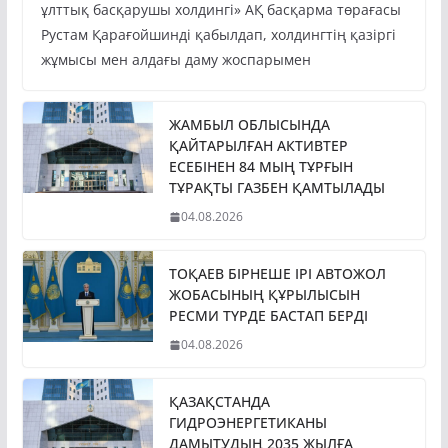
ұлттық басқарушы холдингі» АҚ басқарма төрағасы
Рустам Қарағойшинді қабылдап, холдингтің қазіргі
жұмысы мен алдағы даму жоспарымен
ЖАМБЫЛ ОБЛЫСЫНДА
ҚАЙТАРЫЛҒАН АКТИВТЕР
ЕСЕБІНЕН 84 МЫҢ ТҰРҒЫН
ТҰРАҚТЫ ГАЗБЕН ҚАМТЫЛАДЫ
04.08.2026
ТОҚАЕВ БІРНЕШЕ ІРІ АВТОЖОЛ
ЖОБАСЫНЫҢ ҚҰРЫЛЫСЫН
РЕСМИ ТҮРДЕ БАСТАП БЕРДІ
04.08.2026
ҚАЗАҚСТАНДА
ГИДРОЭНЕРГЕТИКАНЫ
ДАМЫТУДЫҢ 2035 ЖЫЛҒА