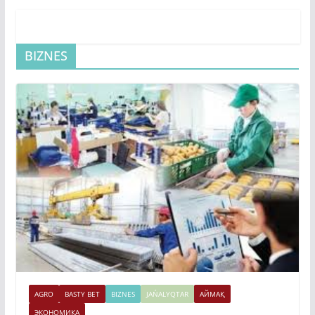
BIZNES
AGRO
BASTY BET
BIZNES
JAŃALYQTAR
АЙМАҚ
ЭКОНОМИКА