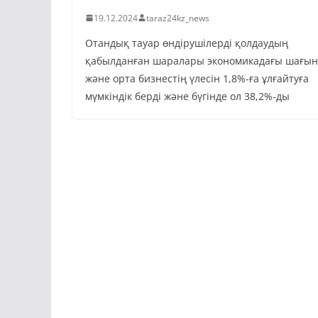
19.12.2024
taraz24kz_news
Отандық тауар өндірушілерді қолдаудың
қабылданған шаралары экономикадағы шағын
және орта бизнестің үлесін 1,8%-ға ұлғайтуға
мүмкіндік берді және бүгінде ол 38,2%-ды