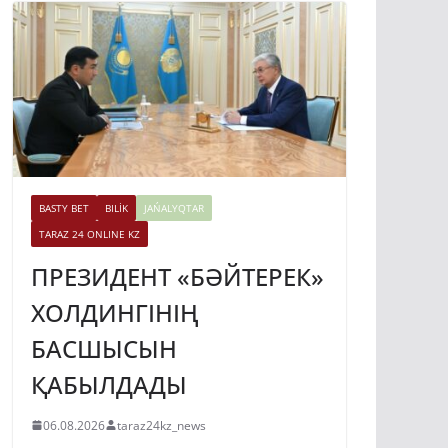
BASTY BET
BILİK
JAŃALYQTAR
TARAZ 24 ONLINE KZ
ПРЕЗИДЕНТ «БӘЙТЕРЕК»
ХОЛДИНГІНІҢ
БАСШЫСЫН
ҚАБЫЛДАДЫ
06.08.2026
taraz24kz_news