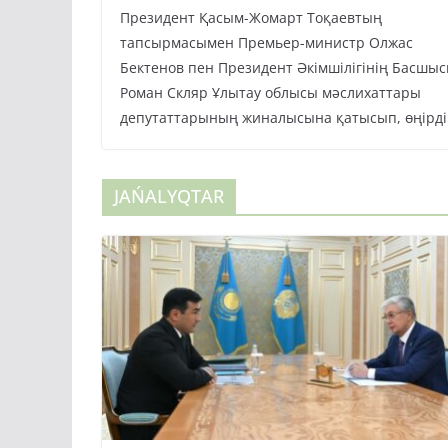
Президент Қасым-Жомарт Тоқаевтың
тапсырмасымен Премьер-министр Олжас
Бектенов пен Президент Әкімшілігінің Басшы
Роман Скляр Ұлытау облысы мәслихаттары
депутаттарының жиналысына қатысып, өңірді
JAŃALYQTAR