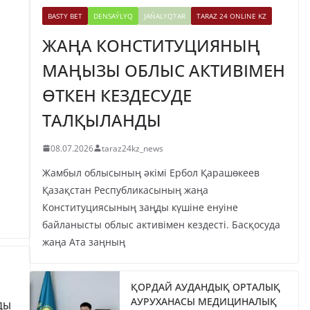
BASTY BET
DENSAÝLYQ
JAŃALYQTAR
TARAZ 24 ONLINE KZ
ЖАҢА КОНСТИТУЦИЯНЫҢ
МАҢЫЗЫ ОБЛЫС АКТИВІМЕН
ӨТКЕН КЕЗДЕСУДЕ
ТАЛҚЫЛАНДЫ
08.07.2026
taraz24kz_news
Жамбыл облысының әкімі Ербол Қарашөкеев
Қазақстан Республикасының жаңа
Конституциясының заңды күшіне енуіне
байланысты облыс активімен кездесті. Басқосуда
жаңа Ата заңның
ҚОРДАЙ АУДАНДЫҚ ОРТАЛЫҚ
АУРУХАНАСЫ МЕДИЦИНАЛЫҚ
ДЫ