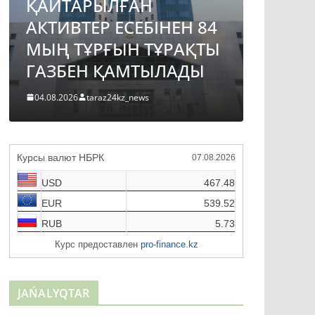
ҚАЙТАРЫЛҒАН
АВТО
АКТИВТЕР ЕСЕБІНЕН 84
ЖОБА
МЫҢ ТҰРҒЫН ТҰРАҚТЫ
ҚҰРЫ
ГАЗБЕН ҚАМТЫЛАДЫ
ТҮРДЕ
04.08.2026
taraz24kz_news
04.08.2026
Курсы валют НБРК
07.08.2026
USD
467.48
EUR
539.52
RUB
5.73
Курс предоставлен
pro-finance.kz
JAŃALYQTAR