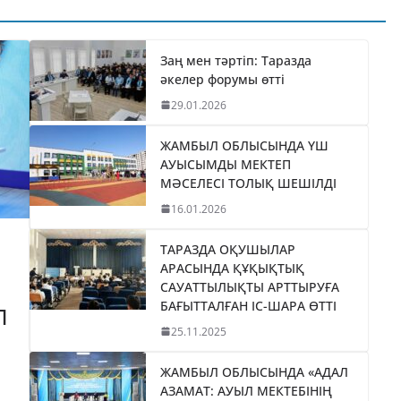
ТИКАНЫ
«БӘЙТЕРЕК»
035
ХОЛДИНГІНІҢ
І
БАСШЫСЫН
Заң мен тәртіп: Таразда
әкелер форумы өтті
ТІЛДІ
ҚАБЫЛДАДЫ
29.01.2026
06.08.2026
taraz24kz_news
ЖАМБЫЛ ОБЛЫСЫНДА ҮШ
АУЫСЫМДЫ МЕКТЕП
МӘСЕЛЕСІ ТОЛЫҚ ШЕШІЛДІ
16.01.2026
ТАРАЗДА ОҚУШЫЛАР
АРАСЫНДА ҚҰҚЫҚТЫҚ
САУАТТЫЛЫҚТЫ АРТТЫРУҒА
БАҒЫТТАЛҒАН ІС-ШАРА ӨТТІ
П
25.11.2025
ЖАМБЫЛ ОБЛЫСЫНДА «АДАЛ
АЗАМАТ: АУЫЛ МЕКТЕБІНІҢ