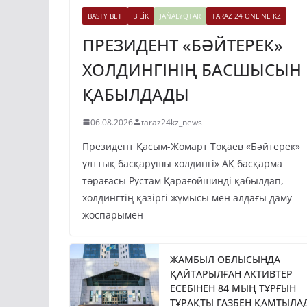
BASTY BET
BILİK
JAŃALYQTAR
TARAZ 24 ONLINE KZ
ПРЕЗИДЕНТ «БӘЙТЕРЕК»
ХОЛДИНГІНІҢ БАСШЫСЫН
ҚАБЫЛДАДЫ
06.08.2026
taraz24kz_news
Президент Қасым-Жомарт Тоқаев «Бәйтерек»
ұлттық басқарушы холдингі» АҚ басқарма
төрағасы Рустам Қарағойшинді қабылдап,
холдингтің қазіргі жұмысы мен алдағы даму
жоспарымен
ЖАМБЫЛ ОБЛЫСЫНДА
ҚАЙТАРЫЛҒАН АКТИВТЕР
ЕСЕБІНЕН 84 МЫҢ ТҰРҒЫН
ТҰРАҚТЫ ГАЗБЕН ҚАМТЫЛА