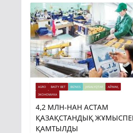
AGRO
BASTY BET
BIZNES
JAŃALYQTAR
АЙМАҚ
ЭКОНОМИКА
4,2 МЛН-НАН АСТАМ
ҚАЗАҚСТАНДЫҚ ЖҰМЫСПЕ
ҚАМТЫЛДЫ