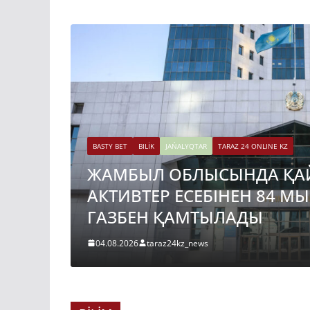
BASTY BET
BILİK
JAŃALYQTAR
TARAZ 24 ONLINE KZ
ЖАМБЫЛ ОБЛЫСЫНДА ҚА
АКТИВТЕР ЕСЕБІНЕН 84 М
ГАЗБЕН ҚАМТЫЛАДЫ
04.08.2026
taraz24kz_news
BASTY BET
BILİK
JAŃALYQTAR
TARAZ 24 ONLINE KZ
ҚАЗАҚСТАНДА