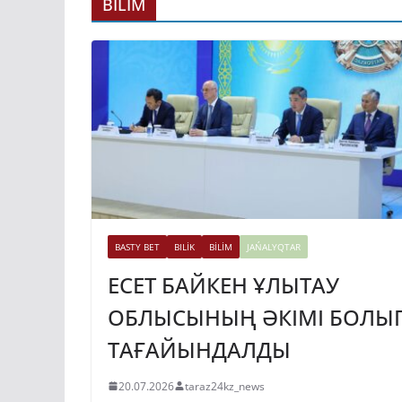
ГИДРОЭНЕРГЕ
BİLİM
ДАМЫТУДЫҢ 2
ЖЫЛҒА ДЕЙІНГ
ЖОСПАРЫ БЕКІ
31.07.2026
taraz24kz_news
BASTY BET
BILİK
BİLİM
JAŃALYQTAR
ЕСЕТ БАЙКЕН ҰЛЫТАУ
ОБЛЫСЫНЫҢ ӘКІМІ БОЛЫ
ТАҒАЙЫНДАЛДЫ
20.07.2026
taraz24kz_news