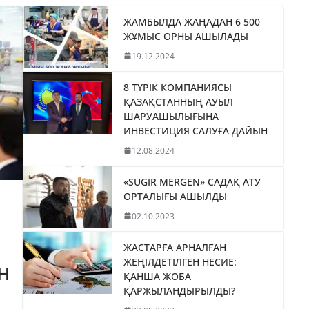
ЖАМБЫЛДА ЖАҢАДАН 6 500
ЖҰМЫС ОРНЫ АШЫЛАДЫ
19.12.2024
8 ТҮРІК КОМПАНИЯСЫ
ҚАЗАҚСТАННЫҢ АУЫЛ
ШАРУАШЫЛЫҒЫНА
ИНВЕСТИЦИЯ САЛУҒА ДАЙЫН
12.08.2024
«SUGIR MERGEN» САДАҚ АТУ
ОРТАЛЫҒЫ АШЫЛДЫ
02.10.2023
ЖАСТАРҒА АРНАЛҒАН
ЖЕҢІЛДЕТІЛГЕН НЕСИЕ:
Н
ҚАНША ЖОБА
ҚАРЖЫЛАНДЫРЫЛДЫ?