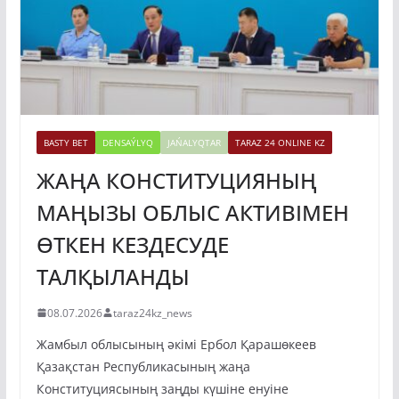
BASTY BET
DENSAÝLYQ
JAŃALYQTAR
TARAZ 24 ONLINE KZ
ЖАҢА КОНСТИТУЦИЯНЫҢ
МАҢЫЗЫ ОБЛЫС АКТИВІМЕН
ӨТКЕН КЕЗДЕСУДЕ
ТАЛҚЫЛАНДЫ
08.07.2026
taraz24kz_news
Жамбыл облысының әкімі Ербол Қарашөкеев
Қазақстан Республикасының жаңа
Конституциясының заңды күшіне енуіне