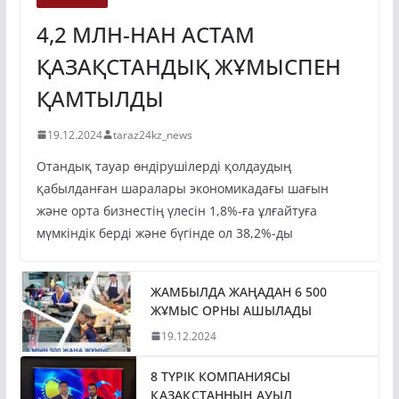
ЭКОНОМИКА
4,2 МЛН-НАН АСТАМ
ҚАЗАҚСТАНДЫҚ ЖҰМЫСПЕН
ҚАМТЫЛДЫ
19.12.2024
taraz24kz_news
Отандық тауар өндірушілерді қолдаудың
қабылданған шаралары экономикадағы шағын
және орта бизнестің үлесін 1,8%-ға ұлғайтуға
мүмкіндік берді және бүгінде ол 38,2%-ды
ЖАМБЫЛДА ЖАҢАДАН 6 500
ЖҰМЫС ОРНЫ АШЫЛАДЫ
19.12.2024
8 ТҮРІК КОМПАНИЯСЫ
ҚАЗАҚСТАННЫҢ АУЫЛ