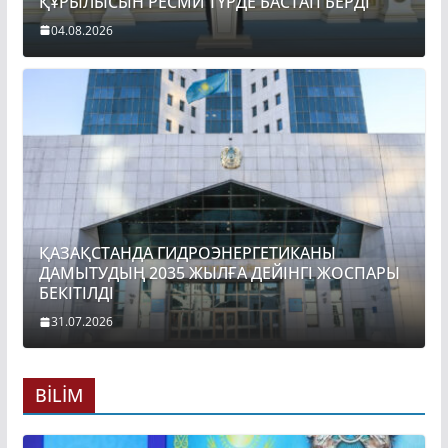
ҚҰРЫЛЫСЫН РЕСМИ ТҮРДЕ БАСТАП БЕРДІ
04.08.2026
ҚАЗАҚСТАНДА ГИДРОЭНЕРГЕТИКАНЫ
ДАМЫТУДЫҢ 2035 ЖЫЛҒА ДЕЙІНГІ ЖОСПАРЫ
БЕКІТІЛДІ
31.07.2026
BİLİM