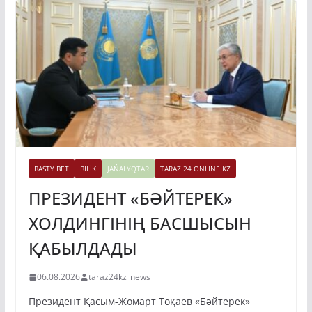
BASTY BET
BILİK
JAŃALYQTAR
TARAZ 24 ONLINE KZ
ПРЕЗИДЕНТ «БӘЙТЕРЕК»
ХОЛДИНГІНІҢ БАСШЫСЫН
ҚАБЫЛДАДЫ
06.08.2026
taraz24kz_news