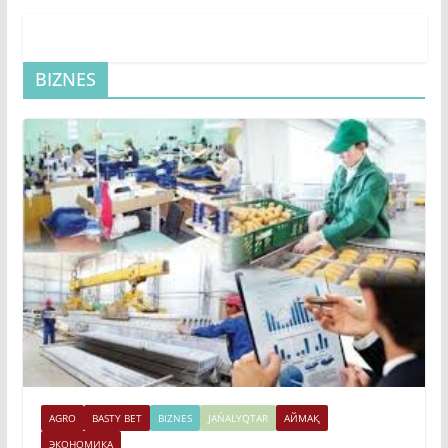
BIZNES
AGRO
BASTY BET
BIZNES
JAŃALYQTAR
АЙМАҚ