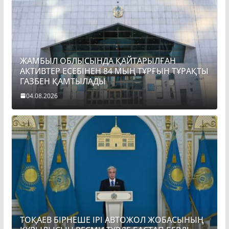
ЖАМБЫЛ ОБЛЫСЫНДА ҚАЙТАРЫЛҒАН
АКТИВТЕР ЕСЕБІНЕН 84 МЫҢ ТҰРҒЫН ТҰРАҚТЫ
ГАЗБЕН ҚАМТЫЛАДЫ
04.08.2026
ТОҚАЕВ БІРНЕШЕ ІРІ АВТОЖОЛ ЖОБАСЫНЫҢ