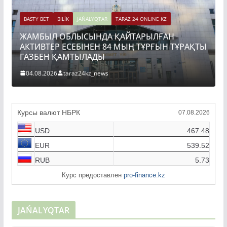
Z
АН
BASTY BET
BILİK
JAŃALYQTAR
TARAZ 24 ONLINE KZ
Н ТҰРАҚТЫ
ТОҚАЕВ БІРНЕШЕ ІРІ АВТОЖОЛ ЖОБАСЫ
ҚҰРЫЛЫСЫН РЕСМИ ТҮРДЕ БАСТАП БЕРДІ
04.08.2026
taraz24kz_news
Курсы валют НБРК
07.08.2026
USD
467.48
EUR
539.52
RUB
5.73
Курс предоставлен
pro-finance.kz
JAŃALYQTAR