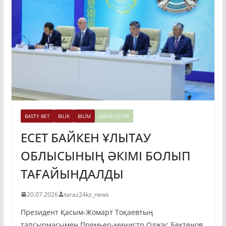
BASTY BET
BILİK
BİLİM
JAŃALYQTAR
ЕСЕТ БАЙКЕН ҰЛЫТАУ
ОБЛЫСЫНЫҢ ӘКІМІ БОЛЫП
ТАҒАЙЫНДАЛДЫ
20.07.2026
taraz24kz_news
Президент Қасым-Жомарт Тоқаевтың