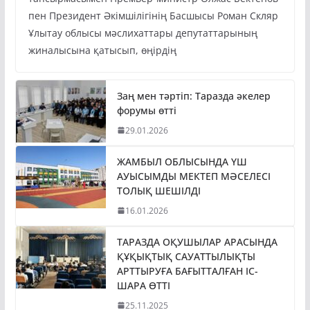
тапсырмасымен Премьер-министр Олжас Бектенов
пен Президент Әкімшілігінің Басшысы Роман Скляр
Ұлытау облысы мәслихаттары депутаттарының
жиналысына қатысып, өңірдің
Заң мен тәртіп: Таразда әкелер
форумы өтті
29.01.2026
ЖАМБЫЛ ОБЛЫСЫНДА ҮШ
АУЫСЫМДЫ МЕКТЕП МӘСЕЛЕСІ
ТОЛЫҚ ШЕШІЛДІ
16.01.2026
ТАРАЗДА ОҚУШЫЛАР АРАСЫНДА
ҚҰҚЫҚТЫҚ САУАТТЫЛЫҚТЫ
АРТТЫРУҒА БАҒЫТТАЛҒАН ІС-
ШАРА ӨТТІ
25.11.2025