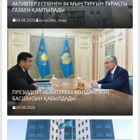
ТҰРАҚТЫ
ПРЕЗИДЕНТ «БӘЙТЕРЕК» ХОЛДИНГІНІҢ
БАСШЫСЫН ҚАБЫЛДАДЫ
06.08.2026
taraz24kz_news
ПРЕЗИДЕНТ «БӘЙТЕРЕК» ХОЛДИНГІНІҢ
БАСШЫСЫН ҚАБЫЛДАДЫ
06.08.2026