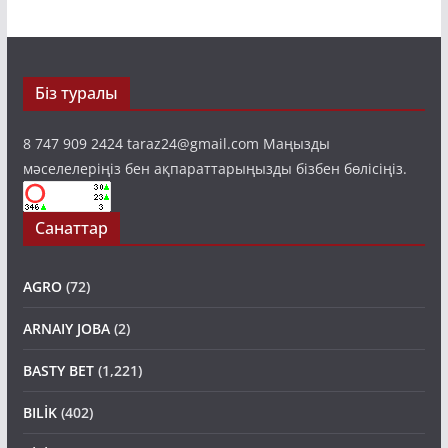
Біз туралы
8 747 909 2424 taraz24@gmail.com Маңызды
мәселелеріңіз бен ақпараттарыңызды бізбен бөлісіңіз.
Санаттар
AGRO
(72)
ARNAIY JOBA
(2)
BASTY BET
(1,221)
BILİK
(402)