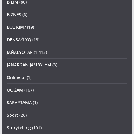
BİLİM
(80)
BIZNES
(6)
BUL KIM?
(19)
DENSAÝLYQ
(13)
JAŃALYQTAR
(1,415)
JAŃARǴAN JAMBYLYM
(3)
Online oı
(1)
QOǴAM
(167)
SARAPTAMA
(1)
Sport
(26)
Storytelling
(101)