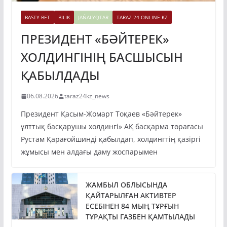
BASTY BET
BILİK
JAŃALYQTAR
TARAZ 24 ONLINE KZ
ПРЕЗИДЕНТ «БӘЙТЕРЕК»
ХОЛДИНГІНІҢ БАСШЫСЫН
ҚАБЫЛДАДЫ
06.08.2026
taraz24kz_news
Президент Қасым-Жомарт Тоқаев «Бәйтерек»
ұлттық басқарушы холдингі» АҚ басқарма төрағасы
Рустам Қарағойшинді қабылдап, холдингтің қазіргі
жұмысы мен алдағы даму жоспарымен
ЖАМБЫЛ ОБЛЫСЫНДА
ҚАЙТАРЫЛҒАН АКТИВТЕР
ЕСЕБІНЕН 84 МЫҢ ТҰРҒЫН
ТҰРАҚТЫ ГАЗБЕН ҚАМТЫЛАДЫ