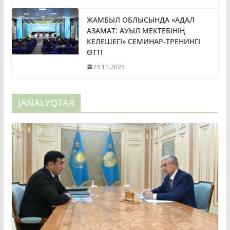
ЖАМБЫЛ ОБЛЫСЫНДА «АДАЛ
АЗАМАТ: АУЫЛ МЕКТЕБІНІҢ
КЕЛЕШЕГІ» СЕМИНАР-ТРЕНИНГІ
ӨТТІ
24.11.2025
JAŃALYQTAR