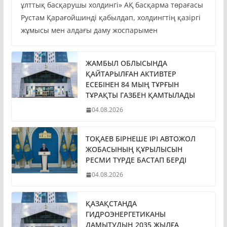
Президент Қасым-Жомарт Тоқаев «Бәйтерек»
ұлттық басқарушы холдингі» АҚ басқарма төрағасы
Рустам Қарағойшинді қабылдап, холдингтің қазіргі
жұмысы мен алдағы даму жоспарымен
ЖАМБЫЛ ОБЛЫСЫНДА
ҚАЙТАРЫЛҒАН АКТИВТЕР
ЕСЕБІНЕН 84 МЫҢ ТҰРҒЫН
ТҰРАҚТЫ ГАЗБЕН ҚАМТЫЛАДЫ
04.08.2026
ТОҚАЕВ БІРНЕШЕ ІРІ АВТОЖОЛ
ЖОБАСЫНЫҢ ҚҰРЫЛЫСЫН
РЕСМИ ТҮРДЕ БАСТАП БЕРДІ
04.08.2026
ҚАЗАҚСТАНДА
ГИДРОЭНЕРГЕТИКАНЫ