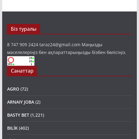
Біз туралы
8 747 909 2424 taraz24@gmail.com Маңызды
мәселелеріңіз бен ақпараттарыңызды бізбен бөлісіңіз.
Санаттар
AGRO
(72)
ARNAIY JOBA
(2)
BASTY BET
(1,221)
BILİK
(402)