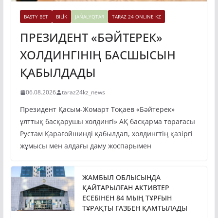
BASTY BET
BILİK
JAŃALYQTAR
TARAZ 24 ONLINE KZ
ПРЕЗИДЕНТ «БӘЙТЕРЕК»
ХОЛДИНГІНІҢ БАСШЫСЫН
ҚАБЫЛДАДЫ
06.08.2026
taraz24kz_news
Президент Қасым-Жомарт Тоқаев «Бәйтерек»
ұлттық басқарушы холдингі» АҚ басқарма төрағасы
Рустам Қарағойшинді қабылдап, холдингтің қазіргі
жұмысы мен алдағы даму жоспарымен
ЖАМБЫЛ ОБЛЫСЫНДА
ҚАЙТАРЫЛҒАН АКТИВТЕР
ЕСЕБІНЕН 84 МЫҢ ТҰРҒЫН
ТҰРАҚТЫ ГАЗБЕН ҚАМТЫЛАДЫ