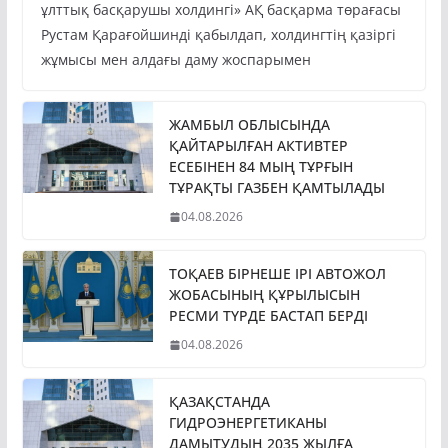
ұлттық басқарушы холдингі» АҚ басқарма төрағасы
Рустам Қарағойшинді қабылдап, холдингтің қазіргі
жұмысы мен алдағы даму жоспарымен
ЖАМБЫЛ ОБЛЫСЫНДА
ҚАЙТАРЫЛҒАН АКТИВТЕР
ЕСЕБІНЕН 84 МЫҢ ТҰРҒЫН
ТҰРАҚТЫ ГАЗБЕН ҚАМТЫЛАДЫ
04.08.2026
ТОҚАЕВ БІРНЕШЕ ІРІ АВТОЖОЛ
ЖОБАСЫНЫҢ ҚҰРЫЛЫСЫН
РЕСМИ ТҮРДЕ БАСТАП БЕРДІ
04.08.2026
ҚАЗАҚСТАНДА
ГИДРОЭНЕРГЕТИКАНЫ
ДАМЫТУДЫҢ 2035 ЖЫЛҒА