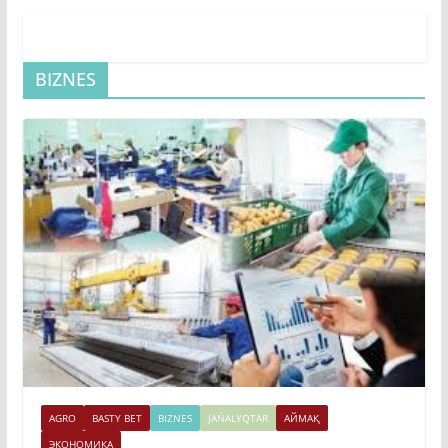
BIZNES
AGRO
BASTY BET
BIZNES
JAŃALYQTAR
АЙМАҚ
ЭКОНОМИКА