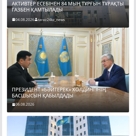
АКТИВТЕР ЕСЕБІНЕН 84 МЫҢ ТҰРҒЫН ТҰРАҚТЫ
ГАЗБЕН ҚАМТЫЛАДЫ
04.08.2026
taraz24kz_news
ПРЕЗИДЕНТ «БӘЙТЕРЕК» ХОЛДИНГІНІҢ
БАСШЫСЫН ҚАБЫЛДАДЫ
06.08.2026