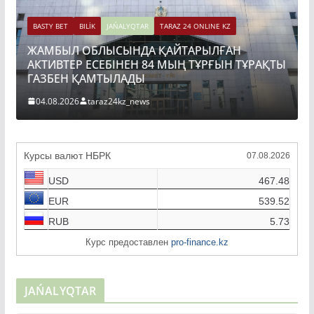
BASTY BET
BILİK
JAŃALYQTAR
TARAZ 24 ONLINE KZ
ЖАМБЫЛ ОБЛЫСЫНДА ҚАЙТАРЫЛҒАН
АКТИВТЕР ЕСЕБІНЕН 84 МЫҢ ТҰРҒЫН ТҰРАҚТЫ
ГАЗБЕН ҚАМТЫЛАДЫ
04.08.2026
taraz24kz_news
Курсы валют НБРК
07.08.2026
USD
467.48
EUR
539.52
RUB
5.73
Курс предоставлен
pro-finance.kz
JAŃALYQTAR