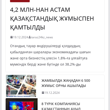
4,2 МЛН-НАН АСТАМ
ҚАЗАҚСТАНДЫҚ ЖҰМЫСПЕН
ҚАМТЫЛДЫ
19.12.2024
taraz24kz_news
Отандық тауар өндірушілерді қолдаудың
қабылданған шаралары экономикадағы шағын
және орта бизнестің үлесін 1,8%-ға ұлғайтуға
мүмкіндік берді және бүгінде ол 38,2%-ды
ЖАМБЫЛДА ЖАҢАДАН 6 500
ЖҰМЫС ОРНЫ АШЫЛАДЫ
19.12.2024
8 ТҮРІК КОМПАНИЯСЫ
ҚАЗАҚСТАННЫҢ АУЫЛ