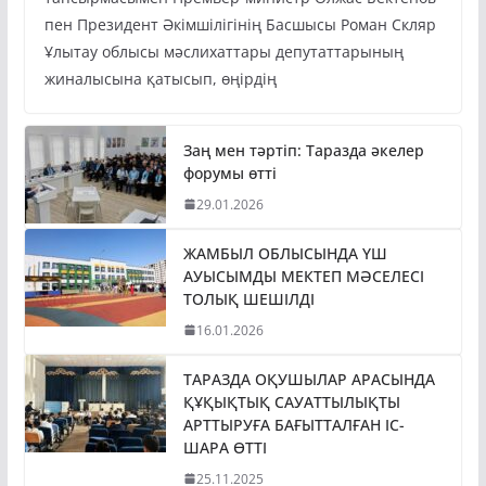
пен Президент Әкімшілігінің Басшысы Роман Скляр
Ұлытау облысы мәслихаттары депутаттарының
жиналысына қатысып, өңірдің
Заң мен тәртіп: Таразда әкелер
форумы өтті
29.01.2026
ЖАМБЫЛ ОБЛЫСЫНДА ҮШ
АУЫСЫМДЫ МЕКТЕП МӘСЕЛЕСІ
ТОЛЫҚ ШЕШІЛДІ
16.01.2026
ТАРАЗДА ОҚУШЫЛАР АРАСЫНДА
ҚҰҚЫҚТЫҚ САУАТТЫЛЫҚТЫ
АРТТЫРУҒА БАҒЫТТАЛҒАН ІС-
ШАРА ӨТТІ
25.11.2025