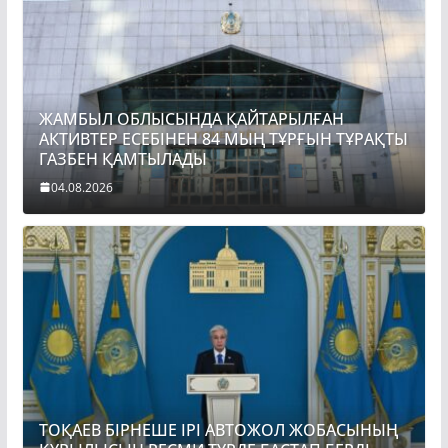
ЖАМБЫЛ ОБЛЫСЫНДА ҚАЙТАРЫЛҒАН
АКТИВТЕР ЕСЕБІНЕН 84 МЫҢ ТҰРҒЫН ТҰРАҚТЫ
ГАЗБЕН ҚАМТЫЛАДЫ
04.08.2026
ТОҚАЕВ БІРНЕШЕ ІРІ АВТОЖОЛ ЖОБАСЫНЫҢ