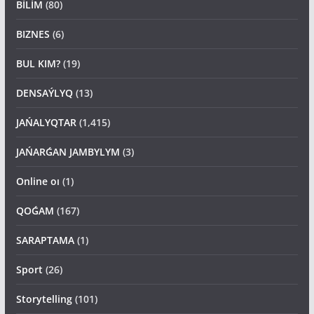
BİLİM
(80)
BIZNES
(6)
BUL KIM?
(19)
DENSAÝLYQ
(13)
JAŃALYQTAR
(1,415)
JAŃARǴAN JAMBYLYM
(3)
Online oı
(1)
QOǴAM
(167)
SARAPTAMA
(1)
Sport
(26)
Storytelling
(101)