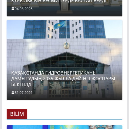
ҚҰРЫЛЫСЫН РЕСМИ ТҮРДЕ БАСТАП БЕРДІ
04.08.2026
ҚАЗАҚСТАНДА ГИДРОЭНЕРГЕТИКАНЫ
ДАМЫТУДЫҢ 2035 ЖЫЛҒА ДЕЙІНГІ ЖОСПАРЫ
БЕКІТІЛДІ
31.07.2026
BİLİM