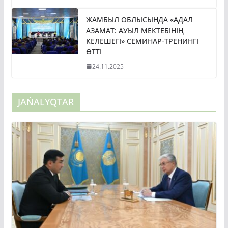
ЖАМБЫЛ ОБЛЫСЫНДА «АДАЛ
АЗАМАТ: АУЫЛ МЕКТЕБІНІҢ
КЕЛЕШЕГІ» СЕМИНАР-ТРЕНИНГІ
ӨТТІ
24.11.2025
JAŃALYQTAR