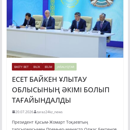
BASTY BET
BILİK
BİLİM
JAŃALYQTAR
ЕСЕТ БАЙКЕН ҰЛЫТАУ
ОБЛЫСЫНЫҢ ӘКІМІ БОЛЫП
ТАҒАЙЫНДАЛДЫ
20.07.2026
taraz24kz_news
Президент Қасым-Жомарт Тоқаевтың
тапсырмасымен Премьер-министр Олжас Бектенов