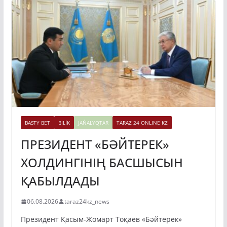
BASTY BET
BILİK
JAŃALYQTAR
TARAZ 24 ONLINE KZ
ПРЕЗИДЕНТ «БӘЙТЕРЕК»
ХОЛДИНГІНІҢ БАСШЫСЫН
ҚАБЫЛДАДЫ
06.08.2026
taraz24kz_news
Президент Қасым-Жомарт Тоқаев «Бәйтерек»