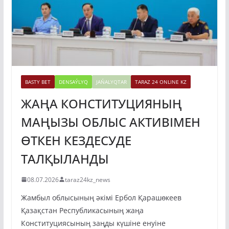
BASTY BET
DENSAÝLYQ
JAŃALYQTAR
TARAZ 24 ONLINE KZ
ЖАҢА КОНСТИТУЦИЯНЫҢ
МАҢЫЗЫ ОБЛЫС АКТИВІМЕН
ӨТКЕН КЕЗДЕСУДЕ
ТАЛҚЫЛАНДЫ
08.07.2026
taraz24kz_news
Жамбыл облысының әкімі Ербол Қарашөкеев
Қазақстан Республикасының жаңа
Конституциясының заңды күшіне енуіне