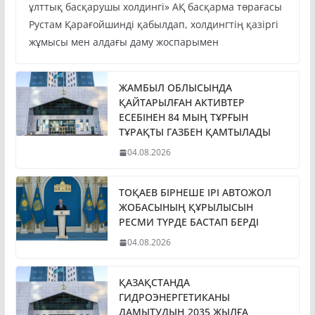
ұлттық басқарушы холдингі» АҚ басқарма төрағасы
Рустам Қарағойшинді қабылдап, холдингтің қазіргі
жұмысы мен алдағы даму жоспарымен
ЖАМБЫЛ ОБЛЫСЫНДА
ҚАЙТАРЫЛҒАН АКТИВТЕР
ЕСЕБІНЕН 84 МЫҢ ТҰРҒЫН
ТҰРАҚТЫ ГАЗБЕН ҚАМТЫЛАДЫ
04.08.2026
ТОҚАЕВ БІРНЕШЕ ІРІ АВТОЖОЛ
ЖОБАСЫНЫҢ ҚҰРЫЛЫСЫН
РЕСМИ ТҮРДЕ БАСТАП БЕРДІ
04.08.2026
ҚАЗАҚСТАНДА
ГИДРОЭНЕРГЕТИКАНЫ
ДАМЫТУДЫҢ 2035 ЖЫЛҒА