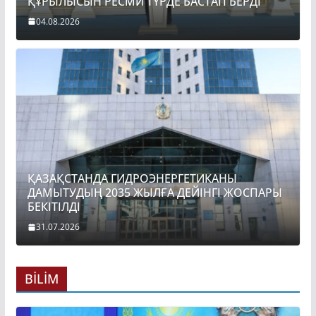
ҚҰРЫЛЫСЫН РЕСМИ ТҮРДЕ БАСТАП БЕРДІ
04.08.2026
ҚАЗАҚСТАНДА ГИДРОЭНЕРГЕТИКАНЫ
ДАМЫТУДЫҢ 2035 ЖЫЛҒА ДЕЙІНГІ ЖОСПАРЫ
БЕКІТІЛДІ
31.07.2026
BİLİM