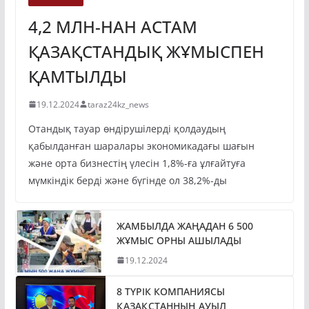
4,2 МЛН-НАН АСТАМ
ҚАЗАҚСТАНДЫҚ ЖҰМЫСПЕН
ҚАМТЫЛДЫ
19.12.2024
taraz24kz_news
Отандық тауар өндірушілерді қолдаудың
қабылданған шаралары экономикадағы шағын
және орта бизнестің үлесін 1,8%-ға ұлғайтуға
мүмкіндік берді және бүгінде ол 38,2%-ды
ЖАМБЫЛДА ЖАҢАДАН 6 500
ЖҰМЫС ОРНЫ АШЫЛАДЫ
19.12.2024
8 ТҮРІК КОМПАНИЯСЫ
ҚАЗАҚСТАННЫҢ АУЫЛ