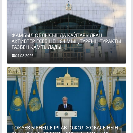
ЖАМБЫЛ ОБЛЫСЫНДА ҚАЙТАРЫЛҒАН
АКТИВТЕР ЕСЕБІНЕН 84 МЫҢ ТҰРҒЫН ТҰРАҚТЫ
ГАЗБЕН ҚАМТЫЛАДЫ
04.08.2026
ТОҚАЕВ БІРНЕШЕ ІРІ АВТОЖОЛ ЖОБАСЫНЫҢ