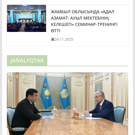
ЖАМБЫЛ ОБЛЫСЫНДА «АДАЛ
АЗАМАТ: АУЫЛ МЕКТЕБІНІҢ
КЕЛЕШЕГІ» СЕМИНАР-ТРЕНИНГІ
ӨТТІ
24.11.2025
JAŃALYQTAR