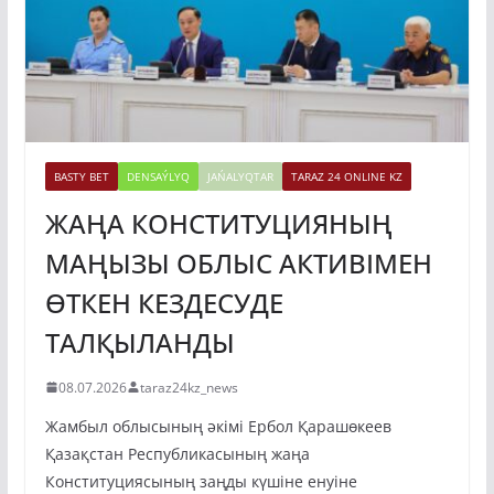
BASTY BET
DENSAÝLYQ
JAŃALYQTAR
TARAZ 24 ONLINE KZ
ЖАҢА КОНСТИТУЦИЯНЫҢ
МАҢЫЗЫ ОБЛЫС АКТИВІМЕН
ӨТКЕН КЕЗДЕСУДЕ
ТАЛҚЫЛАНДЫ
08.07.2026
taraz24kz_news
Жамбыл облысының әкімі Ербол Қарашөкеев
Қазақстан Республикасының жаңа
Конституциясының заңды күшіне енуіне