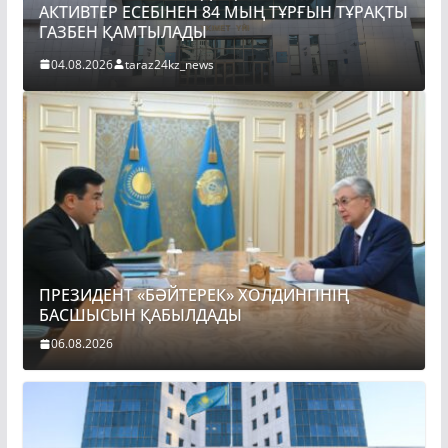
АКТИВТЕР ЕСЕБІНЕН 84 МЫҢ ТҰРҒЫН ТҰРАҚТЫ
ГАЗБЕН ҚАМТЫЛАДЫ
04.08.2026
taraz24kz_news
ПРЕЗИДЕНТ «БӘЙТЕРЕК» ХОЛДИНГІНІҢ
БАСШЫСЫН ҚАБЫЛДАДЫ
06.08.2026