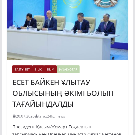
BASTY BET
BILİK
BİLİM
JAŃALYQTAR
ЕСЕТ БАЙКЕН ҰЛЫТАУ
ОБЛЫСЫНЫҢ ӘКІМІ БОЛЫП
ТАҒАЙЫНДАЛДЫ
20.07.2026
taraz24kz_news
Президент Қасым-Жомарт Тоқаевтың
тапсырмасымен Премьер-министр Олжас Бектенов