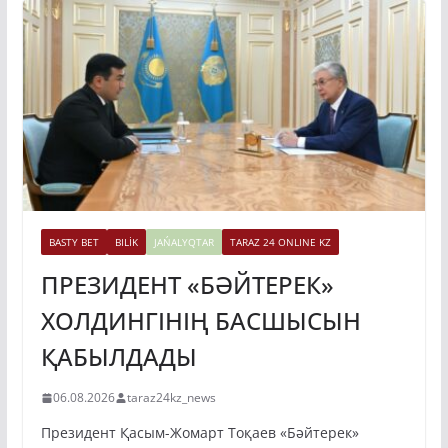
BASTY BET
BILİK
JAŃALYQTAR
TARAZ 24 ONLINE KZ
ПРЕЗИДЕНТ «БӘЙТЕРЕК»
ХОЛДИНГІНІҢ БАСШЫСЫН
ҚАБЫЛДАДЫ
06.08.2026
taraz24kz_news
Президент Қасым-Жомарт Тоқаев «Бәйтерек»