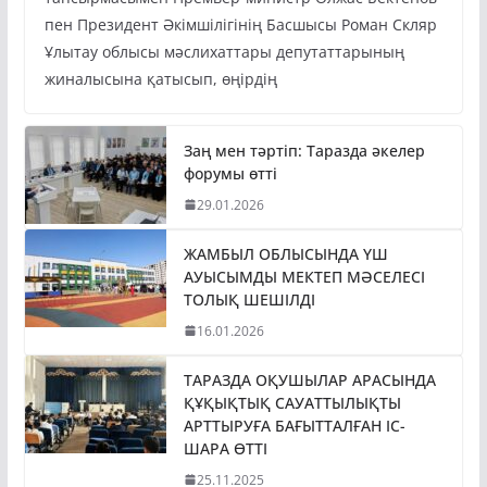
пен Президент Әкімшілігінің Басшысы Роман Скляр
Ұлытау облысы мәслихаттары депутаттарының
жиналысына қатысып, өңірдің
Заң мен тәртіп: Таразда әкелер
форумы өтті
29.01.2026
ЖАМБЫЛ ОБЛЫСЫНДА ҮШ
АУЫСЫМДЫ МЕКТЕП МӘСЕЛЕСІ
ТОЛЫҚ ШЕШІЛДІ
16.01.2026
ТАРАЗДА ОҚУШЫЛАР АРАСЫНДА
ҚҰҚЫҚТЫҚ САУАТТЫЛЫҚТЫ
АРТТЫРУҒА БАҒЫТТАЛҒАН ІС-
ШАРА ӨТТІ
25.11.2025