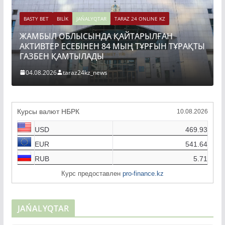
BASTY BET
BILİK
JAŃALYQTAR
TARAZ 24 ONLINE KZ
ЖАМБЫЛ ОБЛЫСЫНДА ҚАЙТАРЫЛҒАН
АКТИВТЕР ЕСЕБІНЕН 84 МЫҢ ТҰРҒЫН ТҰРАҚТЫ
ГАЗБЕН ҚАМТЫЛАДЫ
04.08.2026
taraz24kz_news
Курсы валют НБРК
10.08.2026
USD
469.93
EUR
541.64
RUB
5.71
Курс предоставлен
pro-finance.kz
JAŃALYQTAR