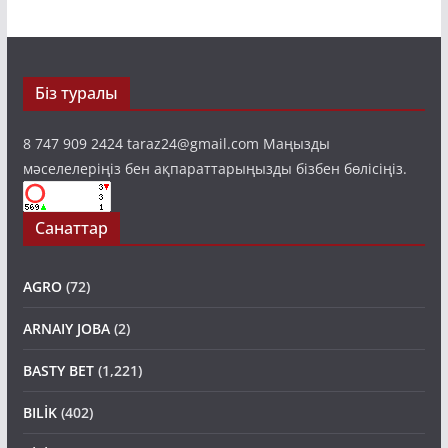
Біз туралы
8 747 909 2424 taraz24@gmail.com Маңызды
мәселелеріңіз бен ақпараттарыңызды бізбен бөлісіңіз.
Санаттар
AGRO
(72)
ARNAIY JOBA
(2)
BASTY BET
(1,221)
BILİK
(402)