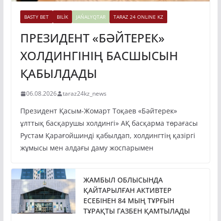
BASTY BET
BILİK
JAŃALYQTAR
TARAZ 24 ONLINE KZ
ПРЕЗИДЕНТ «БӘЙТЕРЕК»
ХОЛДИНГІНІҢ БАСШЫСЫН
ҚАБЫЛДАДЫ
06.08.2026
taraz24kz_news
Президент Қасым-Жомарт Тоқаев «Бәйтерек»
ұлттық басқарушы холдингі» АҚ басқарма төрағасы
Рустам Қарағойшинді қабылдап, холдингтің қазіргі
жұмысы мен алдағы даму жоспарымен
ЖАМБЫЛ ОБЛЫСЫНДА
ҚАЙТАРЫЛҒАН АКТИВТЕР
ЕСЕБІНЕН 84 МЫҢ ТҰРҒЫН
ТҰРАҚТЫ ГАЗБЕН ҚАМТЫЛАДЫ