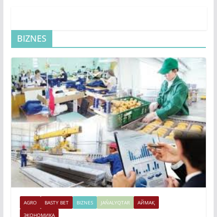
BIZNES
AGRO
BASTY BET
BIZNES
JAŃALYQTAR
АЙМАҚ
ЭКОНОМИКА