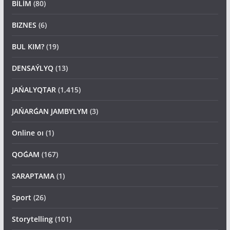
BİLİM
(80)
BIZNES
(6)
BUL KIM?
(19)
DENSAÝLYQ
(13)
JAŃALYQTAR
(1,415)
JAŃARǴAN JAMBYLYM
(3)
Online oı
(1)
QOǴAM
(167)
SARAPTAMA
(1)
Sport
(26)
Storytelling
(101)