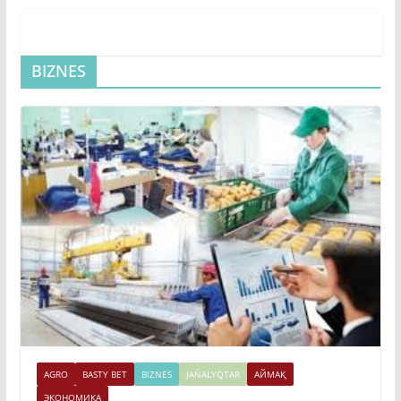
BIZNES
AGRO
BASTY BET
BIZNES
JAŃALYQTAR
АЙМАҚ
ЭКОНОМИКА