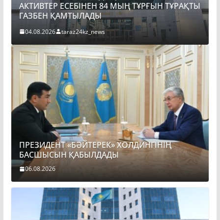
АКТИВТЕР ЕСЕБІНЕН 84 МЫҢ ТҰРҒЫН ТҰРАҚТЫ
ГАЗБЕН ҚАМТЫЛАДЫ
04.08.2026
taraz24kz_news
ПРЕЗИДЕНТ «БӘЙТЕРЕК» ХОЛДИНГІНІҢ
БАСШЫСЫН ҚАБЫЛДАДЫ
06.08.2026