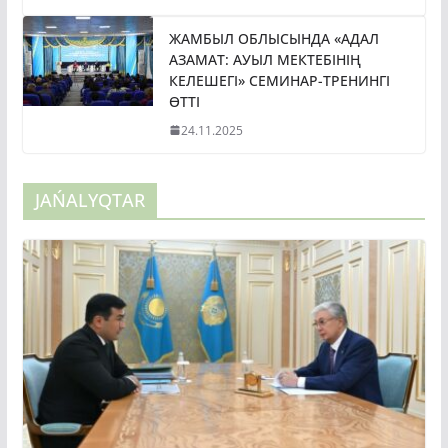
ЖАМБЫЛ ОБЛЫСЫНДА «АДАЛ
АЗАМАТ: АУЫЛ МЕКТЕБІНІҢ
КЕЛЕШЕГІ» СЕМИНАР-ТРЕНИНГІ
ӨТТІ
24.11.2025
JAŃALYQTAR