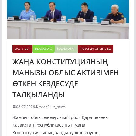
BASTY BET
DENSAÝLYQ
JAŃALYQTAR
TARAZ 24 ONLINE KZ
ЖАҢА КОНСТИТУЦИЯНЫҢ
МАҢЫЗЫ ОБЛЫС АКТИВІМЕН
ӨТКЕН КЕЗДЕСУДЕ
ТАЛҚЫЛАНДЫ
08.07.2026
taraz24kz_news
Жамбыл облысының әкімі Ербол Қарашөкеев
Қазақстан Республикасының жаңа
Конституциясының заңды күшіне енуіне