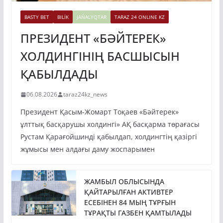
BASTY BET
BILİK
JAŃALYQTAR
TARAZ 24 ONLINE KZ
ПРЕЗИДЕНТ «БӘЙТЕРЕК»
ХОЛДИНГІНІҢ БАСШЫСЫН
ҚАБЫЛДАДЫ
06.08.2026
taraz24kz_news
Президент Қасым-Жомарт Тоқаев «Бәйтерек»
ұлттық басқарушы холдингі» АҚ басқарма төрағасы
Рустам Қарағойшинді қабылдап, холдингтің қазіргі
жұмысы мен алдағы даму жоспарымен
ЖАМБЫЛ ОБЛЫСЫНДА
ҚАЙТАРЫЛҒАН АКТИВТЕР
ЕСЕБІНЕН 84 МЫҢ ТҰРҒЫН
ТҰРАҚТЫ ГАЗБЕН ҚАМТЫЛАДЫ