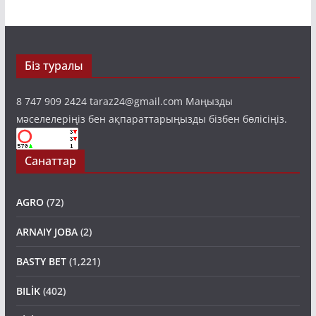
Біз туралы
8 747 909 2424 taraz24@gmail.com Маңызды
мәселелеріңіз бен ақпараттарыңызды бізбен бөлісіңіз.
Санаттар
AGRO
(72)
ARNAIY JOBA
(2)
BASTY BET
(1,221)
BILİK
(402)