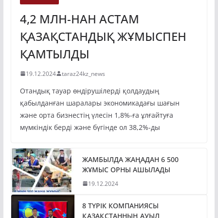
4,2 МЛН-НАН АСТАМ
ҚАЗАҚСТАНДЫҚ ЖҰМЫСПЕН
ҚАМТЫЛДЫ
19.12.2024
taraz24kz_news
Отандық тауар өндірушілерді қолдаудың
қабылданған шаралары экономикадағы шағын
және орта бизнестің үлесін 1,8%-ға ұлғайтуға
мүмкіндік берді және бүгінде ол 38,2%-ды
ЖАМБЫЛДА ЖАҢАДАН 6 500
ЖҰМЫС ОРНЫ АШЫЛАДЫ
19.12.2024
8 ТҮРІК КОМПАНИЯСЫ
ҚАЗАҚСТАННЫҢ АУЫЛ