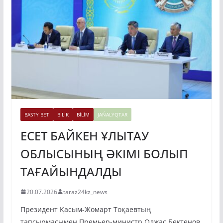
BASTY BET
BILİK
BİLİM
JAŃALYQTAR
ЕСЕТ БАЙКЕН ҰЛЫТАУ
ОБЛЫСЫНЫҢ ӘКІМІ БОЛЫП
ТАҒАЙЫНДАЛДЫ
20.07.2026
taraz24kz_news
Президент Қасым-Жомарт Тоқаевтың
тапсырмасымен Премьер-министр Олжас Бектенов