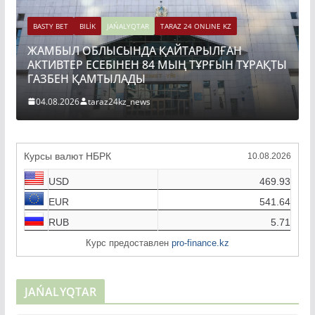
BASTY BET
BILİK
JAŃALYQTAR
TARAZ 24 ONLINE KZ
ЖАМБЫЛ ОБЛЫСЫНДА ҚАЙТАРЫЛҒАН
АКТИВТЕР ЕСЕБІНЕН 84 МЫҢ ТҰРҒЫН ТҰРАҚТЫ
ГАЗБЕН ҚАМТЫЛАДЫ
04.08.2026
taraz24kz_news
Курсы валют НБРК
10.08.2026
USD
469.93
EUR
541.64
RUB
5.71
Курс предоставлен
pro-finance.kz
JAŃALYQTAR