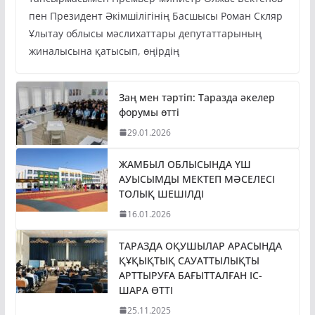
пен Президент Әкімшілігінің Басшысы Роман Скляр
Ұлытау облысы мәслихаттары депутаттарының
жиналысына қатысып, өңірдің
Заң мен тәртіп: Таразда әкелер
форумы өтті
29.01.2026
ЖАМБЫЛ ОБЛЫСЫНДА ҮШ
АУЫСЫМДЫ МЕКТЕП МӘСЕЛЕСІ
ТОЛЫҚ ШЕШІЛДІ
16.01.2026
ТАРАЗДА ОҚУШЫЛАР АРАСЫНДА
ҚҰҚЫҚТЫҚ САУАТТЫЛЫҚТЫ
АРТТЫРУҒА БАҒЫТТАЛҒАН ІС-
ШАРА ӨТТІ
25.11.2025