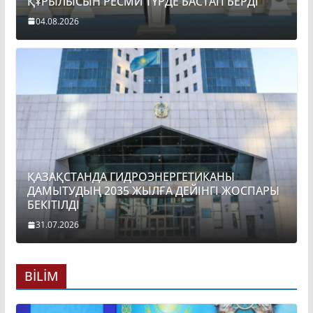
ҚҰРЫЛЫСЫН РЕСМИ ТҮРДЕ БАСТАП БЕРДІ
04.08.2026
ҚАЗАҚСТАНДА ГИДРОЭНЕРГЕТИКАНЫ
ДАМЫТУДЫҢ 2035 ЖЫЛҒА ДЕЙІНГІ ЖОСПАРЫ
БЕКІТІЛДІ
31.07.2026
BİLİM