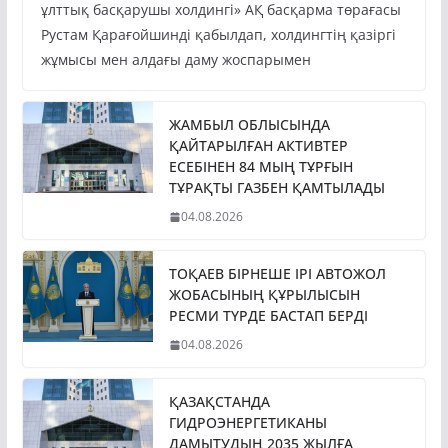
ұлттық басқарушы холдингі» АҚ басқарма төрағасы
Рустам Қарағойшинді қабылдап, холдингтің қазіргі
жұмысы мен алдағы даму жоспарымен
ЖАМБЫЛ ОБЛЫСЫНДА
ҚАЙТАРЫЛҒАН АКТИВТЕР
ЕСЕБІНЕН 84 МЫҢ ТҰРҒЫН
ТҰРАҚТЫ ГАЗБЕН ҚАМТЫЛАДЫ
04.08.2026
ТОҚАЕВ БІРНЕШЕ ІРІ АВТОЖОЛ
ЖОБАСЫНЫҢ ҚҰРЫЛЫСЫН
РЕСМИ ТҮРДЕ БАСТАП БЕРДІ
04.08.2026
ҚАЗАҚСТАНДА
ГИДРОЭНЕРГЕТИКАНЫ
ДАМЫТУДЫҢ 2035 ЖЫЛҒА