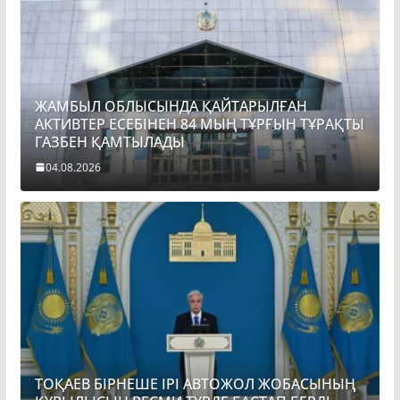
ЖАМБЫЛ ОБЛЫСЫНДА ҚАЙТАРЫЛҒАН
АКТИВТЕР ЕСЕБІНЕН 84 МЫҢ ТҰРҒЫН ТҰРАҚТЫ
ГАЗБЕН ҚАМТЫЛАДЫ
04.08.2026
ТОҚАЕВ БІРНЕШЕ ІРІ АВТОЖОЛ ЖОБАСЫНЫҢ