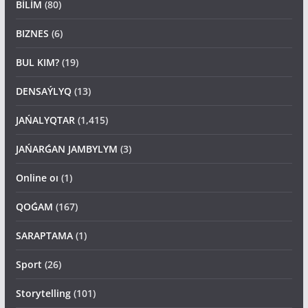
BİLİM
(80)
BIZNES
(6)
BUL KIM?
(19)
DENSAÝLYQ
(13)
JAŃALYQTAR
(1,415)
JAŃARǴAN JAMBYLYM
(3)
Online oı
(1)
QOǴAM
(167)
SARAPTAMA
(1)
Sport
(26)
Storytelling
(101)