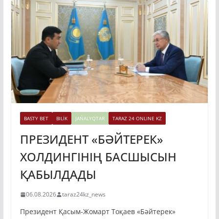
BASTY BET
BILİK
JAŃALYQTAR
TARAZ 24 ONLINE KZ
ПРЕЗИДЕНТ «БӘЙТЕРЕК»
ХОЛДИНГІНІҢ БАСШЫСЫН
ҚАБЫЛДАДЫ
06.08.2026
taraz24kz_news
Президент Қасым-Жомарт Тоқаев «Бәйтерек»