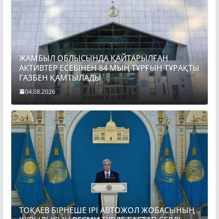
ЖАМБЫЛ ОБЛЫСЫНДА ҚАЙТАРЫЛҒАН
АКТИВТЕР ЕСЕБІНЕН 84 МЫҢ ТҰРҒЫН ТҰРАҚТЫ
ГАЗБЕН ҚАМТЫЛАДЫ
04.08.2026
ТОҚАЕВ БІРНЕШЕ ІРІ АВТОЖОЛ ЖОБАСЫНЫҢ