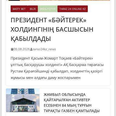
BASTY BET
BILİK
JAŃALYQTAR
TARAZ 24 ONLINE KZ
ПРЕЗИДЕНТ «БӘЙТЕРЕК»
ХОЛДИНГІНІҢ БАСШЫСЫН
ҚАБЫЛДАДЫ
06.08.2026
taraz24kz_news
Президент Қасым-Жомарт Тоқаев «Бәйтерек»
ұлттық басқарушы холдингі» АҚ басқарма төрағасы
Рустам Қарағойшинді қабылдап, холдингтің қазіргі
жұмысы мен алдағы даму жоспарымен
ЖАМБЫЛ ОБЛЫСЫНДА
ҚАЙТАРЫЛҒАН АКТИВТЕР
ЕСЕБІНЕН 84 МЫҢ ТҰРҒЫН
ТҰРАҚТЫ ГАЗБЕН ҚАМТЫЛАДЫ