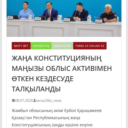
BASTY BET
DENSAÝLYQ
JAŃALYQTAR
TARAZ 24 ONLINE KZ
ЖАҢА КОНСТИТУЦИЯНЫҢ
МАҢЫЗЫ ОБЛЫС АКТИВІМЕН
ӨТКЕН КЕЗДЕСУДЕ
ТАЛҚЫЛАНДЫ
08.07.2026
taraz24kz_news
Жамбыл облысының әкімі Ербол Қарашөкеев
Қазақстан Республикасының жаңа
Конституциясының заңды күшіне енуіне