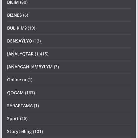
BİLİM
(80)
BIZNES
(6)
BUL KIM?
(19)
DENSAÝLYQ
(13)
JAŃALYQTAR
(1,415)
JAŃARǴAN JAMBYLYM
(3)
Online oı
(1)
QOǴAM
(167)
SARAPTAMA
(1)
Sport
(26)
Storytelling
(101)