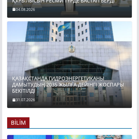
ҚҰРЫЛЫСЫН РЕСМИ ТҮРДЕ БАСТАП БЕРДІ
04.08.2026
ҚАЗАҚСТАНДА ГИДРОЭНЕРГЕТИКАНЫ
ДАМЫТУДЫҢ 2035 ЖЫЛҒА ДЕЙІНГІ ЖОСПАРЫ
БЕКІТІЛДІ
31.07.2026
BİLİM