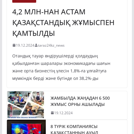
ЭКОНОМИКА
4,2 МЛН-НАН АСТАМ
ҚАЗАҚСТАНДЫҚ ЖҰМЫСПЕН
ҚАМТЫЛДЫ
19.12.2024
taraz24kz_news
Отандық тауар өндірушілерді қолдаудың
қабылданған шаралары экономикадағы шағын
және орта бизнестің үлесін 1,8%-ға ұлғайтуға
мүмкіндік берді және бүгінде ол 38,2%-ды
ЖАМБЫЛДА ЖАҢАДАН 6 500
ЖҰМЫС ОРНЫ АШЫЛАДЫ
19.12.2024
8 ТҮРІК КОМПАНИЯСЫ
ҚАЗАҚСТАННЫҢ АУЫЛ