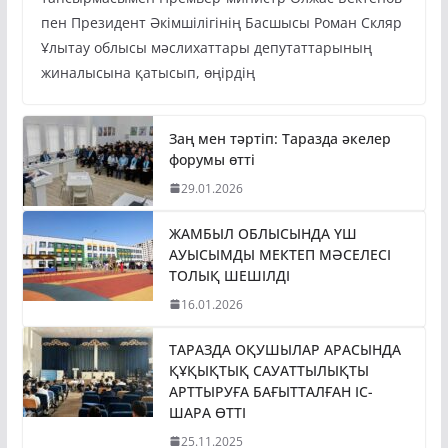
тапсырмасымен Премьер-министр Олжас Бектенов
пен Президент Әкімшілігінің Басшысы Роман Скляр
Ұлытау облысы мәслихаттары депутаттарының
жиналысына қатысып, өңірдің
Заң мен тәртіп: Таразда әкелер
форумы өтті
29.01.2026
ЖАМБЫЛ ОБЛЫСЫНДА ҮШ
АУЫСЫМДЫ МЕКТЕП МӘСЕЛЕСІ
ТОЛЫҚ ШЕШІЛДІ
16.01.2026
ТАРАЗДА ОҚУШЫЛАР АРАСЫНДА
ҚҰҚЫҚТЫҚ САУАТТЫЛЫҚТЫ
АРТТЫРУҒА БАҒЫТТАЛҒАН ІС-
ШАРА ӨТТІ
25.11.2025