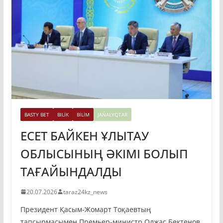
BASTY BET
BILİK
BİLİM
JAŃALYQTAR
ЕСЕТ БАЙКЕН ҰЛЫТАУ
ОБЛЫСЫНЫҢ ӘКІМІ БОЛЫП
ТАҒАЙЫНДАЛДЫ
20.07.2026
taraz24kz_news
Президент Қасым-Жомарт Тоқаевтың