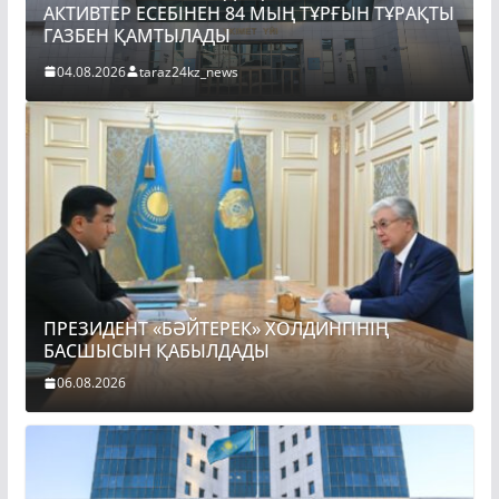
ЫН ТҰРАҚТЫ
ПРЕЗИДЕНТ «БӘЙТЕРЕК» ХОЛДИНГІНІҢ
БАСШЫСЫН ҚАБЫЛДАДЫ
06.08.2026
taraz24kz_news
ПРЕЗИДЕНТ «БӘЙТЕРЕК» ХОЛДИНГІНІҢ
БАСШЫСЫН ҚАБЫЛДАДЫ
06.08.2026