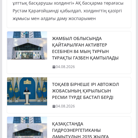
Президент Қасым-Жомарт Тоқаев «Бәйтерек»
ұлттық басқарушы холдингі» АҚ басқарма төрағасы
Рустам Қарағойшинді қабылдап, холдингтің қазіргі
жұмысы мен алдағы даму жоспарымен
ЖАМБЫЛ ОБЛЫСЫНДА
ҚАЙТАРЫЛҒАН АКТИВТЕР
ЕСЕБІНЕН 84 МЫҢ ТҰРҒЫН
ТҰРАҚТЫ ГАЗБЕН ҚАМТЫЛАДЫ
04.08.2026
ТОҚАЕВ БІРНЕШЕ ІРІ АВТОЖОЛ
ЖОБАСЫНЫҢ ҚҰРЫЛЫСЫН
РЕСМИ ТҮРДЕ БАСТАП БЕРДІ
04.08.2026
ҚАЗАҚСТАНДА
ГИДРОЭНЕРГЕТИКАНЫ