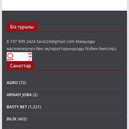
Біз туралы
8 747 909 2424 taraz24@gmail.com Маңызды
мәселелеріңіз бен ақпараттарыңызды бізбен бөлісіңіз.
Санаттар
AGRO
(72)
ARNAIY JOBA
(2)
BASTY BET
(1,221)
BILİK
(402)