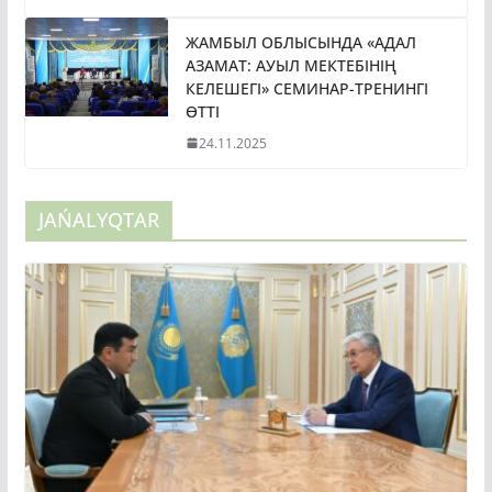
ЖАМБЫЛ ОБЛЫСЫНДА «АДАЛ
АЗАМАТ: АУЫЛ МЕКТЕБІНІҢ
КЕЛЕШЕГІ» СЕМИНАР-ТРЕНИНГІ
ӨТТІ
24.11.2025
JAŃALYQTAR