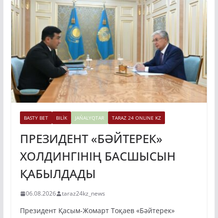
BASTY BET
BILİK
JAŃALYQTAR
TARAZ 24 ONLINE KZ
ПРЕЗИДЕНТ «БӘЙТЕРЕК»
ХОЛДИНГІНІҢ БАСШЫСЫН
ҚАБЫЛДАДЫ
06.08.2026
taraz24kz_news