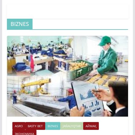
BIZNES
AGRO
BASTY BET
BIZNES
JAŃALYQTAR
АЙМАҚ