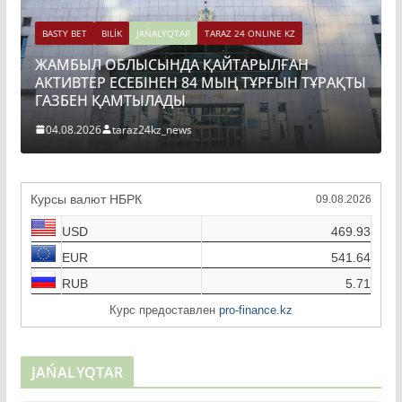
ONLINE KZ
РЫЛҒАН
BASTY BET
BILİK
JAŃALYQTAR
TARAZ 24 ONLINE K
ТҰРҒЫН ТҰРАҚТЫ
ТОҚАЕВ БІРНЕШЕ ІРІ АВТОЖОЛ Ж
ҚҰРЫЛЫСЫН РЕСМИ ТҮРДЕ БАСТАП 
04.08.2026
taraz24kz_news
Курсы валют НБРК
09.08.2026
USD
469.93
EUR
541.64
RUB
5.71
Курс предоставлен
pro-finance.kz
JAŃALYQTAR