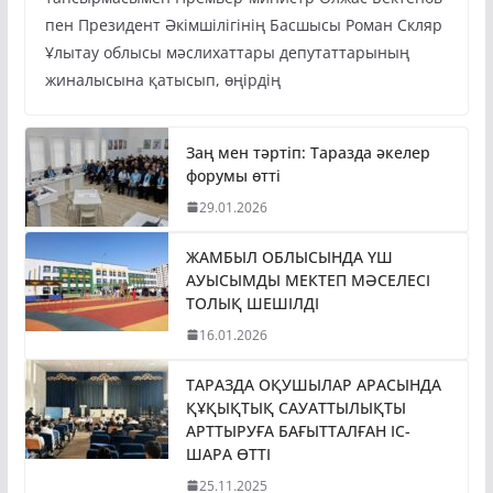
тапсырмасымен Премьер-министр Олжас Бектенов
пен Президент Әкімшілігінің Басшысы Роман Скляр
Ұлытау облысы мәслихаттары депутаттарының
жиналысына қатысып, өңірдің
Заң мен тәртіп: Таразда әкелер
форумы өтті
29.01.2026
ЖАМБЫЛ ОБЛЫСЫНДА ҮШ
АУЫСЫМДЫ МЕКТЕП МӘСЕЛЕСІ
ТОЛЫҚ ШЕШІЛДІ
16.01.2026
ТАРАЗДА ОҚУШЫЛАР АРАСЫНДА
ҚҰҚЫҚТЫҚ САУАТТЫЛЫҚТЫ
АРТТЫРУҒА БАҒЫТТАЛҒАН ІС-
ШАРА ӨТТІ
25.11.2025