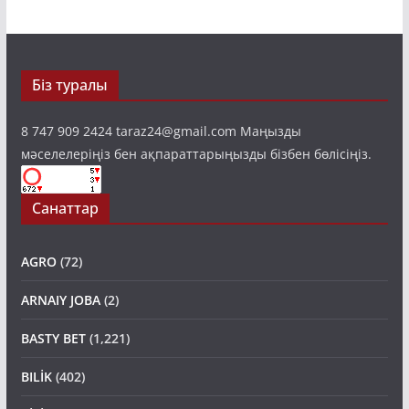
Біз туралы
8 747 909 2424 taraz24@gmail.com Маңызды
мәселелеріңіз бен ақпараттарыңызды бізбен бөлісіңіз.
Санаттар
AGRO
(72)
ARNAIY JOBA
(2)
BASTY BET
(1,221)
BILİK
(402)