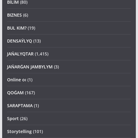
BİLİM
(80)
BIZNES
(6)
BUL KIM?
(19)
DENSAÝLYQ
(13)
JAŃALYQTAR
(1,415)
JAŃARǴAN JAMBYLYM
(3)
Online oı
(1)
QOǴAM
(167)
SARAPTAMA
(1)
Sport
(26)
Storytelling
(101)