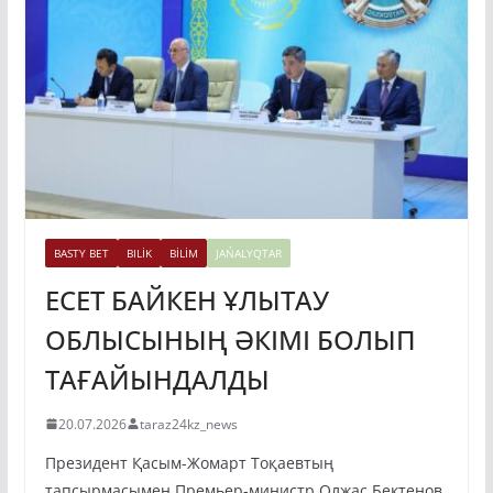
BASTY BET
BILİK
BİLİM
JAŃALYQTAR
ЕСЕТ БАЙКЕН ҰЛЫТАУ
ОБЛЫСЫНЫҢ ӘКІМІ БОЛЫП
ТАҒАЙЫНДАЛДЫ
20.07.2026
taraz24kz_news
Президент Қасым-Жомарт Тоқаевтың