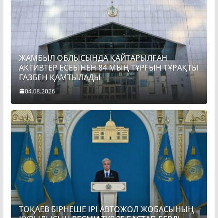
ЖАМБЫЛ ОБЛЫСЫНДА ҚАЙТАРЫЛҒАН
АКТИВТЕР ЕСЕБІНЕН 84 МЫҢ ТҰРҒЫН ТҰРАҚТЫ
ГАЗБЕН ҚАМТЫЛАДЫ
04.08.2026
ТОҚАЕВ БІРНЕШЕ ІРІ АВТОЖОЛ ЖОБАСЫНЫҢ