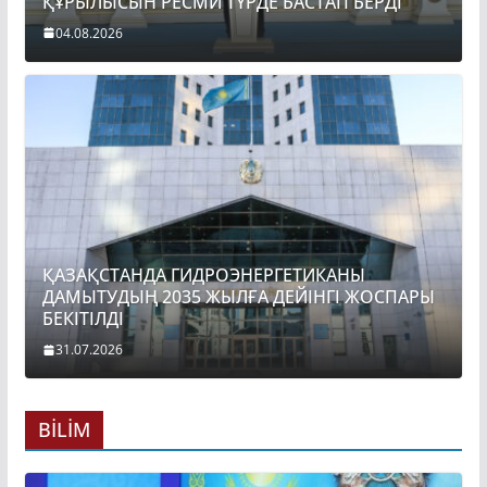
ҚҰРЫЛЫСЫН РЕСМИ ТҮРДЕ БАСТАП БЕРДІ
04.08.2026
ҚАЗАҚСТАНДА ГИДРОЭНЕРГЕТИКАНЫ
ДАМЫТУДЫҢ 2035 ЖЫЛҒА ДЕЙІНГІ ЖОСПАРЫ
БЕКІТІЛДІ
31.07.2026
BİLİM