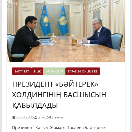
BASTY BET
BILİK
JAŃALYQTAR
TARAZ 24 ONLINE KZ
ПРЕЗИДЕНТ «БӘЙТЕРЕК»
ХОЛДИНГІНІҢ БАСШЫСЫН
ҚАБЫЛДАДЫ
06.08.2026
taraz24kz_news
Президент Қасым-Жомарт Тоқаев «Бәйтерек»