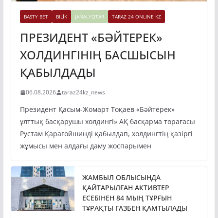
BASTY BET
BILİK
JAŃALYQTAR
TARAZ 24 ONLINE KZ
ПРЕЗИДЕНТ «БӘЙТЕРЕК»
ХОЛДИНГІНІҢ БАСШЫСЫН
ҚАБЫЛДАДЫ
06.08.2026
taraz24kz_news
Президент Қасым-Жомарт Тоқаев «Бәйтерек»
ұлттық басқарушы холдингі» АҚ басқарма төрағасы
Рустам Қарағойшинді қабылдап, холдингтің қазіргі
жұмысы мен алдағы даму жоспарымен
ЖАМБЫЛ ОБЛЫСЫНДА
ҚАЙТАРЫЛҒАН АКТИВТЕР
ЕСЕБІНЕН 84 МЫҢ ТҰРҒЫН
ТҰРАҚТЫ ГАЗБЕН ҚАМТЫЛАДЫ