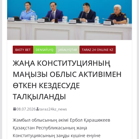
BASTY BET
DENSAÝLYQ
JAŃALYQTAR
TARAZ 24 ONLINE KZ
ЖАҢА КОНСТИТУЦИЯНЫҢ
МАҢЫЗЫ ОБЛЫС АКТИВІМЕН
ӨТКЕН КЕЗДЕСУДЕ
ТАЛҚЫЛАНДЫ
08.07.2026
taraz24kz_news
Жамбыл облысының әкімі Ербол Қарашөкеев
Қазақстан Республикасының жаңа
Конституциясының заңды күшіне енуіне