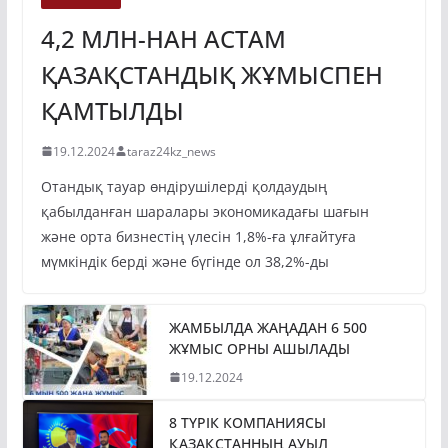
4,2 МЛН-НАН АСТАМ
ҚАЗАҚСТАНДЫҚ ЖҰМЫСПЕН
ҚАМТЫЛДЫ
19.12.2024
taraz24kz_news
Отандық тауар өндірушілерді қолдаудың
қабылданған шаралары экономикадағы шағын
және орта бизнестің үлесін 1,8%-ға ұлғайтуға
мүмкіндік берді және бүгінде ол 38,2%-ды
ЖАМБЫЛДА ЖАҢАДАН 6 500
ЖҰМЫС ОРНЫ АШЫЛАДЫ
19.12.2024
8 ТҮРІК КОМПАНИЯСЫ
ҚАЗАҚСТАННЫҢ АУЫЛ