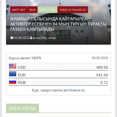
Y BET
BILİK
JAŃALYQTAR
TARAZ 24 ONLINE KZ
МБЫЛ ОБЛЫСЫНДА ҚАЙТАРЫЛҒАН
BASTY BET
ИВТЕР ЕСЕБІНЕН 84 МЫҢ ТҰРҒЫН ТҰРАҚТЫ
ТОҚАЕВ 
ЗБЕН ҚАМТЫЛАДЫ
ҚҰРЫЛЫС
08.2026
taraz24kz_news
04.08.2026
Курсы валют НБРК
09.08.2026
USD
469.93
EUR
541.64
RUB
5.71
Курс предоставлен
pro-finance.kz
JAŃALYQTAR