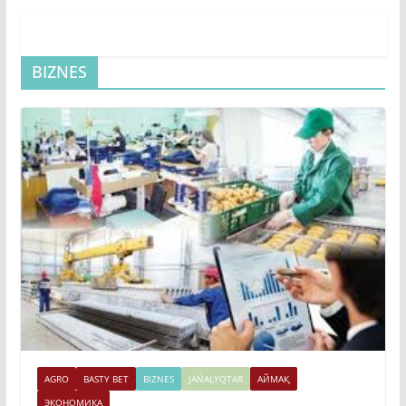
BIZNES
AGRO
BASTY BET
BIZNES
JAŃALYQTAR
АЙМАҚ
ЭКОНОМИКА