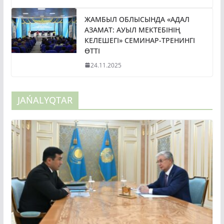
ЖАМБЫЛ ОБЛЫСЫНДА «АДАЛ
АЗАМАТ: АУЫЛ МЕКТЕБІНІҢ
КЕЛЕШЕГІ» СЕМИНАР-ТРЕНИНГІ
ӨТТІ
24.11.2025
JAŃALYQTAR