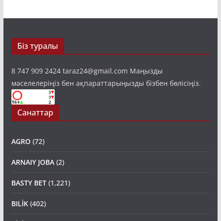
Біз туралы
8 747 909 2424 taraz24@gmail.com Маңызды
мәселелеріңіз бен ақпараттарыңызды бізбен бөлісіңіз.
Санаттар
AGRO
(72)
ARNAIY JOBA
(2)
BASTY BET
(1,221)
BILİK
(402)