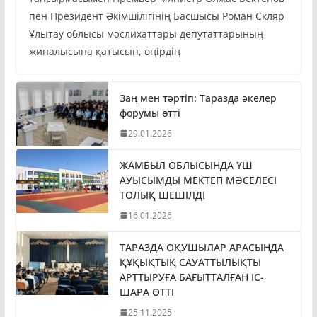
пен Президент Әкімшілігінің Басшысы Роман Скляр
Ұлытау облысы мәслихаттары депутаттарының
жиналысына қатысып, өңірдің
Заң мен тәртіп: Таразда әкелер
форумы өтті
29.01.2026
ЖАМБЫЛ ОБЛЫСЫНДА ҮШ
АУЫСЫМДЫ МЕКТЕП МӘСЕЛЕСІ
ТОЛЫҚ ШЕШІЛДІ
16.01.2026
ТАРАЗДА ОҚУШЫЛАР АРАСЫНДА
ҚҰҚЫҚТЫҚ САУАТТЫЛЫҚТЫ
АРТТЫРУҒА БАҒЫТТАЛҒАН ІС-
ШАРА ӨТТІ
25.11.2025