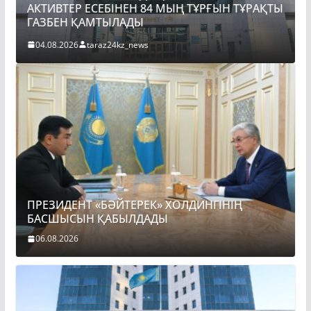
АКТИВТЕР ЕСЕБІНЕН 84 МЫҢ ТҰРҒЫН ТҰРАҚТЫ
ГАЗБЕН ҚАМТЫЛАДЫ
04.08.2026
taraz24kz_news
ПРЕЗИДЕНТ «БӘЙТЕРЕК» ХОЛДИНГІНІҢ
БАСШЫСЫН ҚАБЫЛДАДЫ
06.08.2026