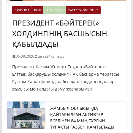
BASTY BET
BILİK
JAŃALYQTAR
TARAZ 24 ONLINE KZ
ПРЕЗИДЕНТ «БӘЙТЕРЕК»
ХОЛДИНГІНІҢ БАСШЫСЫН
ҚАБЫЛДАДЫ
06.08.2026
taraz24kz_news
Президент Қасым-Жомарт Тоқаев «Бәйтерек»
ұлттық басқарушы холдингі» АҚ басқарма төрағасы
Рустам Қарағойшинді қабылдап, холдингтің қазіргі
жұмысы мен алдағы даму жоспарымен
ЖАМБЫЛ ОБЛЫСЫНДА
ҚАЙТАРЫЛҒАН АКТИВТЕР
ЕСЕБІНЕН 84 МЫҢ ТҰРҒЫН
ТҰРАҚТЫ ГАЗБЕН ҚАМТЫЛАДЫ