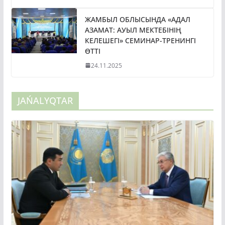
ЖАМБЫЛ ОБЛЫСЫНДА «АДАЛ
АЗАМАТ: АУЫЛ МЕКТЕБІНІҢ
КЕЛЕШЕГІ» СЕМИНАР-ТРЕНИНГІ
ӨТТІ
24.11.2025
JAŃALYQTAR