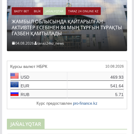
BASTY BET
BILİK
JAŃALYQTAR
TARAZ 24 ONLINE KZ
ЖАМБЫЛ ОБЛЫСЫНДА ҚАЙТАРЫЛҒАН
АКТИВТЕР ЕСЕБІНЕН 84 МЫҢ ТҰРҒЫН ТҰРАҚТЫ
ГАЗБЕН ҚАМТЫЛАДЫ
04.08.2026
taraz24kz_news
Курсы валют НБРК
10.08.2026
USD
469.93
EUR
541.64
RUB
5.71
Курс предоставлен
pro-finance.kz
JAŃALYQTAR