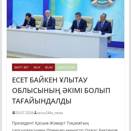
BASTY BET
BILİK
BİLİM
JAŃALYQTAR
ЕСЕТ БАЙКЕН ҰЛЫТАУ
ОБЛЫСЫНЫҢ ӘКІМІ БОЛЫП
ТАҒАЙЫНДАЛДЫ
20.07.2026
taraz24kz_news
Президент Қасым-Жомарт Тоқаевтың
тапсырмасымен Премьер-министр Олжас Бектенов