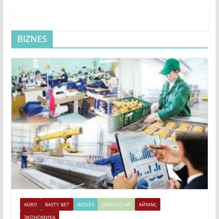
BIZNES
AGRO
BASTY BET
BIZNES
JAŃALYQTAR
АЙМАҚ
ЭКОНОМИКА