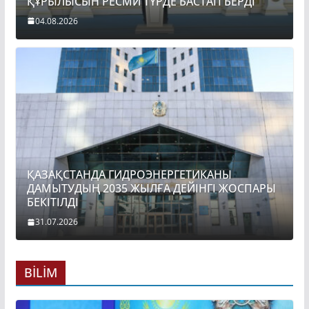
ҚҰРЫЛЫСЫН РЕСМИ ТҮРДЕ БАСТАП БЕРДІ
04.08.2026
ҚАЗАҚСТАНДА ГИДРОЭНЕРГЕТИКАНЫ
ДАМЫТУДЫҢ 2035 ЖЫЛҒА ДЕЙІНГІ ЖОСПАРЫ
БЕКІТІЛДІ
31.07.2026
BİLİM