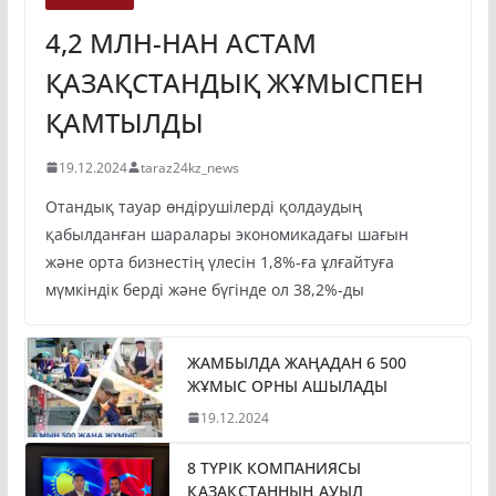
4,2 МЛН-НАН АСТАМ
ҚАЗАҚСТАНДЫҚ ЖҰМЫСПЕН
ҚАМТЫЛДЫ
19.12.2024
taraz24kz_news
Отандық тауар өндірушілерді қолдаудың
қабылданған шаралары экономикадағы шағын
және орта бизнестің үлесін 1,8%-ға ұлғайтуға
мүмкіндік берді және бүгінде ол 38,2%-ды
ЖАМБЫЛДА ЖАҢАДАН 6 500
ЖҰМЫС ОРНЫ АШЫЛАДЫ
19.12.2024
8 ТҮРІК КОМПАНИЯСЫ
ҚАЗАҚСТАННЫҢ АУЫЛ