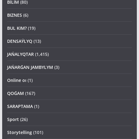
BİLİM
(80)
BIZNES
(6)
BUL KIM?
(19)
DENSAÝLYQ
(13)
JAŃALYQTAR
(1,415)
JAŃARǴAN JAMBYLYM
(3)
Online oı
(1)
QOǴAM
(167)
SARAPTAMA
(1)
Sport
(26)
Storytelling
(101)