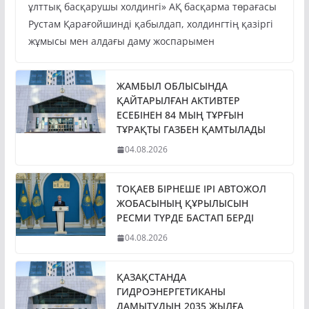
ұлттық басқарушы холдингі» АҚ басқарма төрағасы
Рустам Қарағойшинді қабылдап, холдингтің қазіргі
жұмысы мен алдағы даму жоспарымен
ЖАМБЫЛ ОБЛЫСЫНДА
ҚАЙТАРЫЛҒАН АКТИВТЕР
ЕСЕБІНЕН 84 МЫҢ ТҰРҒЫН
ТҰРАҚТЫ ГАЗБЕН ҚАМТЫЛАДЫ
04.08.2026
ТОҚАЕВ БІРНЕШЕ ІРІ АВТОЖОЛ
ЖОБАСЫНЫҢ ҚҰРЫЛЫСЫН
РЕСМИ ТҮРДЕ БАСТАП БЕРДІ
04.08.2026
ҚАЗАҚСТАНДА
ГИДРОЭНЕРГЕТИКАНЫ
ДАМЫТУДЫҢ 2035 ЖЫЛҒА