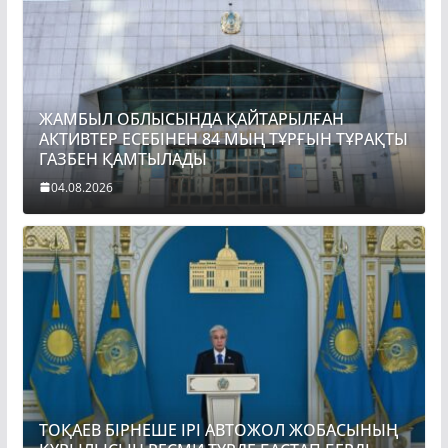
ЖАМБЫЛ ОБЛЫСЫНДА ҚАЙТАРЫЛҒАН
АКТИВТЕР ЕСЕБІНЕН 84 МЫҢ ТҰРҒЫН ТҰРАҚТЫ
ГАЗБЕН ҚАМТЫЛАДЫ
04.08.2026
ТОҚАЕВ БІРНЕШЕ ІРІ АВТОЖОЛ ЖОБАСЫНЫҢ