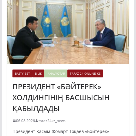
BASTY BET
BILİK
JAŃALYQTAR
TARAZ 24 ONLINE KZ
ПРЕЗИДЕНТ «БӘЙТЕРЕК»
ХОЛДИНГІНІҢ БАСШЫСЫН
ҚАБЫЛДАДЫ
06.08.2026
taraz24kz_news
Президент Қасым-Жомарт Тоқаев «Бәйтерек»