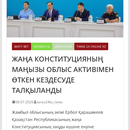
BASTY BET
DENSAÝLYQ
JAŃALYQTAR
TARAZ 24 ONLINE KZ
ЖАҢА КОНСТИТУЦИЯНЫҢ
МАҢЫЗЫ ОБЛЫС АКТИВІМЕН
ӨТКЕН КЕЗДЕСУДЕ
ТАЛҚЫЛАНДЫ
08.07.2026
taraz24kz_news
Жамбыл облысының әкімі Ербол Қарашөкеев
Қазақстан Республикасының жаңа
Конституциясының заңды күшіне енуіне