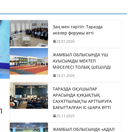
ҚАЙТАРЫЛҒАН
СШЫСЫ
АКТИВТЕР ЕСЕБІНЕН 84
МЫҢ ТҰРҒЫН ТҰРАҚТЫ
Заң мен тәртіп: Таразда
ЕН
әкелер форумы өтті
ГАЗБЕН ҚАМТЫЛАДЫ
29.01.2026
04.08.2026
taraz24kz_news
ЖАМБЫЛ ОБЛЫСЫНДА ҮШ
АУЫСЫМДЫ МЕКТЕП
МӘСЕЛЕСІ ТОЛЫҚ ШЕШІЛДІ
16.01.2026
ТАРАЗДА ОҚУШЫЛАР
АРАСЫНДА ҚҰҚЫҚТЫҚ
САУАТТЫЛЫҚТЫ АРТТЫРУҒА
БАҒЫТТАЛҒАН ІС-ШАРА ӨТТІ
П
25.11.2025
ЖАМБЫЛ ОБЛЫСЫНДА «АДАЛ