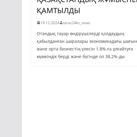
ҚАМТЫЛДЫ
19.12.2024
taraz24kz_news
Отандық тауар өндірушілерді қолдаудың
қабылданған шаралары экономикадағы шағын
және орта бизнестің үлесін 1,8%-ға ұлғайтуға
мүмкіндік берді және бүгінде ол 38,2%-ды