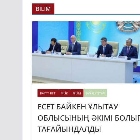
TARAZ 24 ONLINE KZ
BİLİM
МЕМЛЕКЕТ БА
ТӘЖІКСТАН
ПРЕЗИДЕНТІМ
КЕЗДЕСТІ
31.07.2026
taraz24kz_news
BASTY BET
BILİK
BİLİM
JAŃALYQTAR
ЕСЕТ БАЙКЕН ҰЛЫТАУ
ОБЛЫСЫНЫҢ ӘКІМІ БОЛЫ
ТАҒАЙЫНДАЛДЫ