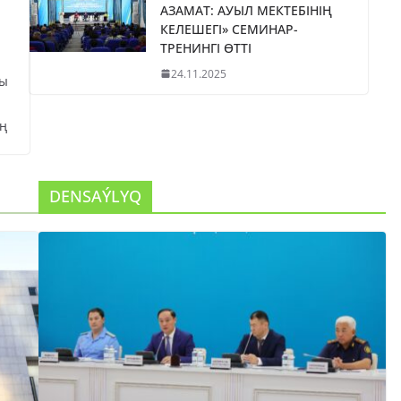
АЗАМАТ: АУЫЛ МЕКТЕБІНІҢ
КЕЛЕШЕГІ» СЕМИНАР-
ТРЕНИНГІ ӨТТІ
24.11.2025
сы
ң
DENSAÝLYQ