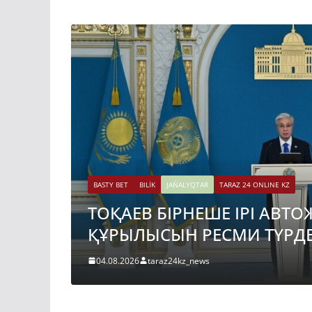
BASTY BET
BILİK
JAŃALYQTAR
TARAZ 24 ONLINE KZ
АҚТЫ
ТОҚАЕВ БІРНЕШЕ ІРІ АВ
ҚҰРЫЛЫСЫН РЕСМИ ТҮРДЕ
04.08.2026
taraz24kz_news
BASTY BET
BILİK
JAŃALYQTAR