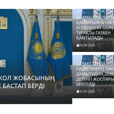
ЖАМБЫЛ ОБЛЫС
ҚАЙТАРЫЛҒАН АК
ЕСЕБІНЕН 84 МЫҢ
ТҰРАҚТЫ ГАЗБЕН
ҚАМТЫЛАДЫ
04.08.2026
BASTY BET
BILİK
JAŃ
ЖАМБЫЛ О
ҚАЗАҚСТАНДА
ГИДРОЭНЕРГЕТИК
АКТИВТЕР 
ДАМЫТУДЫҢ 2035
ТОЖОЛ ЖОБАСЫНЫҢ
ГАЗБЕН Қ
ДЕЙІНГІ ЖОСПАР
БЕКІТІЛДІ
 БАСТАП БЕРДІ
04.08.2026
taraz24k
31.07.2026
BASTY BET
BILİK
JAŃALYQTAR
TARAZ 24 ONLINE KZ
ЖАМБЫЛ ОБЛЫСЫНДА