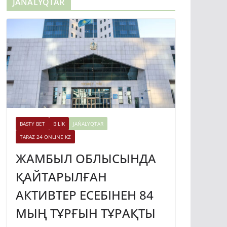
JAŃALYQTAR
BASTY BET
BILİK
JAŃALYQTAR
TARAZ 24 ONLINE KZ
ЖАМБЫЛ ОБЛЫСЫНДА
ҚАЙТАРЫЛҒАН
АКТИВТЕР ЕСЕБІНЕН 84
МЫҢ ТҰРҒЫН ТҰРАҚТЫ