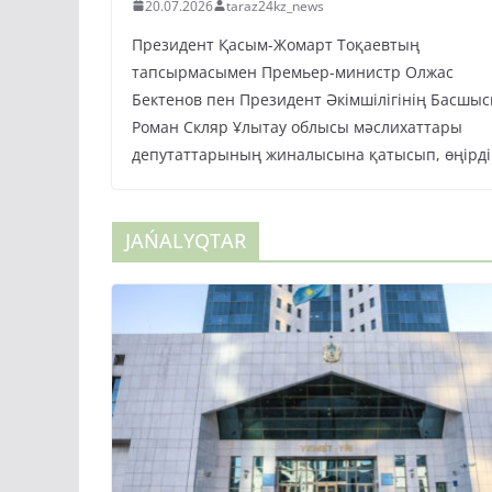
20.07.2026
taraz24kz_news
Президент Қасым-Жомарт Тоқаевтың
тапсырмасымен Премьер-министр Олжас
Бектенов пен Президент Әкімшілігінің Басшы
Роман Скляр Ұлытау облысы мәслихаттары
депутаттарының жиналысына қатысып, өңірді
JAŃALYQTAR