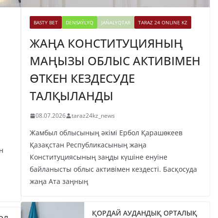
BASTY BET
DENSAÝLYQ
JAŃALYQTAR
TARAZ 24 ONLINE KZ
ЖАҢА КОНСТИТУЦИЯНЫҢ
МАҢЫЗЫ ОБЛЫС АКТИВІМЕН
ӨТКЕН КЕЗДЕСУДЕ
ТАЛҚЫЛАНДЫ
08.07.2026
taraz24kz_news
Жамбыл облысының әкімі Ербол Қарашөкеев
Қазақстан Республикасының жаңа
н
Конституциясының заңды күшіне енуіне
байланысты облыс активімен кездесті. Басқосуда
жаңа Ата заңның
ҚОРДАЙ АУДАНДЫҚ ОРТАЛЫҚ