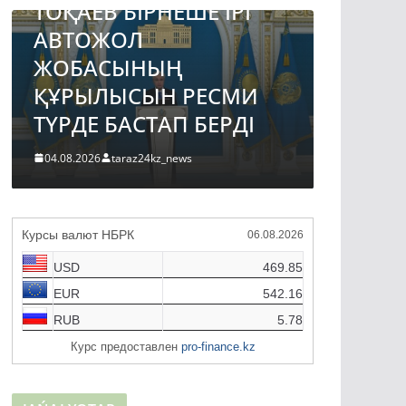
ТОҚАЕВ БІРНЕШЕ ІРІ
ГИДР
АВТОЖОЛ
ДАМЫ
ЖОБАСЫНЫҢ
ЖЫЛҒА
ҚҰРЫЛЫСЫН РЕСМИ
ЖОСПА
ТҮРДЕ БАСТАП БЕРДІ
31.07.2026
04.08.2026
taraz24kz_news
Курсы валют НБРК
06.08.2026
USD
469.85
EUR
542.16
RUB
5.78
Курс предоставлен
pro-finance.kz