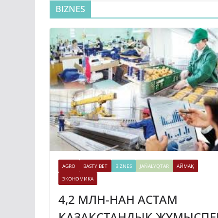
BIZNES
AGRO
BASTY BET
BIZNES
JAŃALYQTAR
АЙМАҚ
ЭКОНОМИКА
4,2 МЛН-НАН АСТАМ
ҚАЗАҚСТАНДЫҚ ЖҰМЫСПЕ