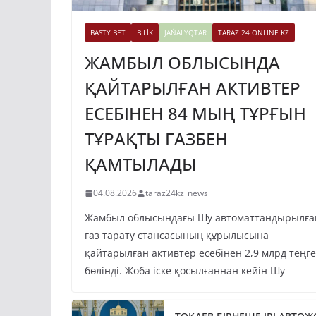
BASTY BET
BILİK
JAŃALYQTAR
TARAZ 24 ONLINE KZ
ЖАМБЫЛ ОБЛЫСЫНДА
ҚАЙТАРЫЛҒАН АКТИВТЕР
ЕСЕБІНЕН 84 МЫҢ ТҰРҒЫН
ТҰРАҚТЫ ГАЗБЕН
ҚАМТЫЛАДЫ
04.08.2026
taraz24kz_news
Жамбыл облысындағы Шу автоматтандырылға
газ тарату стансасының құрылысына
қайтарылған активтер есебінен 2,9 млрд теңге
бөлінді. Жоба іске қосылғаннан кейін Шу