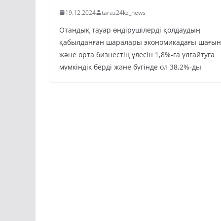
19.12.2024
taraz24kz_news
Отандық тауар өндірушілерді қолдаудың
қабылданған шаралары экономикадағы шағын
және орта бизнестің үлесін 1,8%-ға ұлғайтуға
мүмкіндік берді және бүгінде ол 38,2%-ды