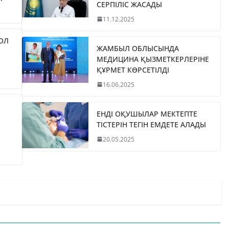
СЕРПІЛІС ЖАСАДЫ
11.12.2025
ЖОЛ
ЖАМБЫЛ ОБЛЫСЫНДА
МЕДИЦИНА ҚЫЗМЕТКЕРЛЕРІНЕ
ҚҰРМЕТ КӨРСЕТІЛДІ
16.06.2025
ЕНДІ ОҚУШЫЛАР МЕКТЕПТЕ
ТІСТЕРІН ТЕГІН ЕМДЕТЕ АЛАДЫ
20.05.2025