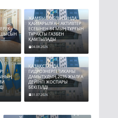
ЖАМБЫЛ ОБЛЫСЫНДА
ҚАЙТАРЫЛҒАН АКТИВТЕР
ЕРЕК»
ЕСЕБІНЕН 84 МЫҢ ТҰРҒЫН
АСШЫСЫН
ТҰРАҚТЫ ГАЗБЕН
ҚАМТЫЛАДЫ
04.08.2026
ҚАЗАҚСТАНДА
ALYQTAR
TARAZ 24 ONLINE KZ
РІ
ГИДРОЭНЕРГЕТИКАНЫ
 «БӘЙТЕРЕК» ХОЛДИНГІНІҢ
ЫНЫҢ
ДАМЫТУДЫҢ 2035 ЖЫЛҒА
МИ
ДЕЙІНГІ ЖОСПАРЫ
 ҚАБЫЛДАДЫ
ДІ
БЕКІТІЛДІ
z_news
31.07.2026
BASTY BET
BILİK
JAŃALYQTAR
BASTY BET
TARAZ 24 ONLINE KZ
TARAZ 24 ONL
ЖАМБЫЛ ОБЛЫСЫНДА
ТОҚАЕ