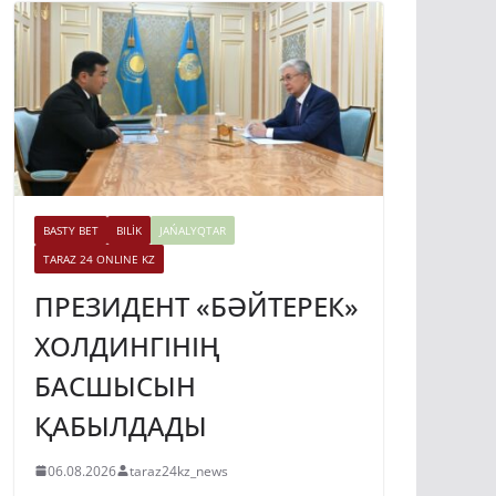
BASTY BET
BILİK
JAŃALYQTAR
TARAZ 24 ONLINE KZ
ПРЕЗИДЕНТ «БӘЙТЕРЕК»
ХОЛДИНГІНІҢ
БАСШЫСЫН
ҚАБЫЛДАДЫ
06.08.2026
taraz24kz_news