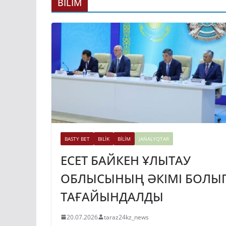
ГИДРОЭНЕРГЕ
BİLİM
ДАМЫТУДЫҢ 2
ЖЫЛҒА ДЕЙІНГ
ЖОСПАРЫ БЕКІ
31.07.2026
taraz24kz_news
BASTY BET
BILİK
BİLİM
JAŃALYQTAR
ЕСЕТ БАЙКЕН ҰЛЫТАУ
ОБЛЫСЫНЫҢ ӘКІМІ БОЛЫ
ТАҒАЙЫНДАЛДЫ
20.07.2026
taraz24kz_news