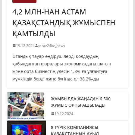
4,2 МЛН-НАН АСТАМ
ҚАЗАҚСТАНДЫҚ ЖҰМЫСПЕН
ҚАМТЫЛДЫ
19.12.2024
taraz24kz_news
Отандық тауар өндірушілерді қолдаудың
қабылданған шаралары экономикадағы шағын
және орта бизнестің үлесін 1,8%-ға ұлғайтуға
мүмкіндік берді және бүгінде ол 38,2%-ды
ЖАМБЫЛДА ЖАҢАДАН 6 500
ЖҰМЫС ОРНЫ АШЫЛАДЫ
19.12.2024
8 ТҮРІК КОМПАНИЯСЫ
ҚАЗАҚСТАННЫҢ АУЫЛ