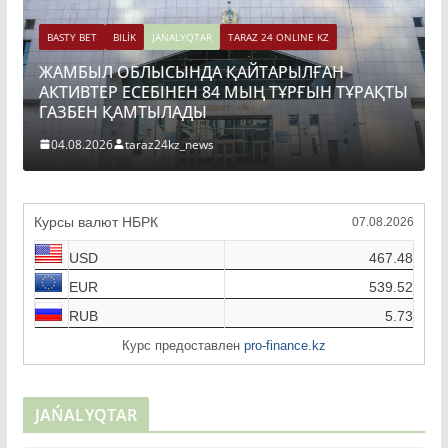
BASTY BET
BILİK
JAŃALYQTAR
TARAZ 24 ONLINE KZ
ЖАМБЫЛ ОБЛЫСЫНДА ҚАЙТАРЫЛҒАН
АКТИВТЕР ЕСЕБІНЕН 84 МЫҢ ТҰРҒЫН ТҰРАҚТЫ
ГАЗБЕН ҚАМТЫЛАДЫ
04.08.2026
taraz24kz_news
Курсы валют НБРК
07.08.2026
USD
467.48
EUR
539.52
RUB
5.73
Курс предоставлен
pro-finance.kz
JAŃALYQTAR