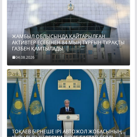
ЖАМБЫЛ ОБЛЫСЫНДА ҚАЙТАРЫЛҒАН
АКТИВТЕР ЕСЕБІНЕН 84 МЫҢ ТҰРҒЫН ТҰРАҚТЫ
ГАЗБЕН ҚАМТЫЛАДЫ
04.08.2026
ТОҚАЕВ БІРНЕШЕ ІРІ АВТОЖОЛ ЖОБАСЫНЫҢ