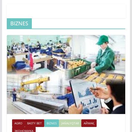
BIZNES
AGRO
BASTY BET
BIZNES
JAŃALYQTAR
АЙМАҚ
ЭКОНОМИКА