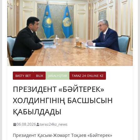
BASTY BET
BILİK
JAŃALYQTAR
TARAZ 24 ONLINE KZ
ПРЕЗИДЕНТ «БӘЙТЕРЕК»
ХОЛДИНГІНІҢ БАСШЫСЫН
ҚАБЫЛДАДЫ
06.08.2026
taraz24kz_news
Президент Қасым-Жомарт Тоқаев «Бәйтерек»