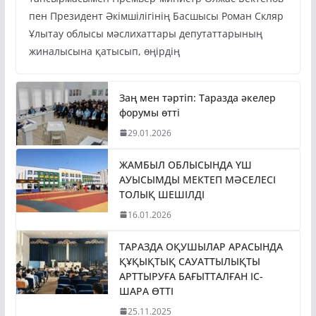
пен Президент Әкімшілігінің Басшысы Роман Скляр
Ұлытау облысы мәслихаттары депутаттарының
жиналысына қатысып, өңірдің
Заң мен тәртіп: Таразда әкелер
форумы өтті
29.01.2026
ЖАМБЫЛ ОБЛЫСЫНДА ҮШ
АУЫСЫМДЫ МЕКТЕП МӘСЕЛЕСІ
ТОЛЫҚ ШЕШІЛДІ
16.01.2026
ТАРАЗДА ОҚУШЫЛАР АРАСЫНДА
ҚҰҚЫҚТЫҚ САУАТТЫЛЫҚТЫ
АРТТЫРУҒА БАҒЫТТАЛҒАН ІС-
ШАРА ӨТТІ
25.11.2025