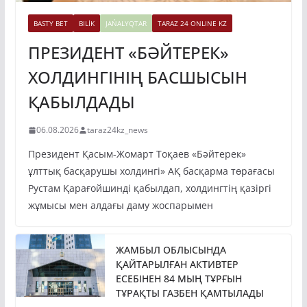
BASTY BET
BILİK
JAŃALYQTAR
TARAZ 24 ONLINE KZ
ПРЕЗИДЕНТ «БӘЙТЕРЕК»
ХОЛДИНГІНІҢ БАСШЫСЫН
ҚАБЫЛДАДЫ
06.08.2026
taraz24kz_news
Президент Қасым-Жомарт Тоқаев «Бәйтерек»
ұлттық басқарушы холдингі» АҚ басқарма төрағасы
Рустам Қарағойшинді қабылдап, холдингтің қазіргі
жұмысы мен алдағы даму жоспарымен
ЖАМБЫЛ ОБЛЫСЫНДА
ҚАЙТАРЫЛҒАН АКТИВТЕР
ЕСЕБІНЕН 84 МЫҢ ТҰРҒЫН
ТҰРАҚТЫ ГАЗБЕН ҚАМТЫЛАДЫ