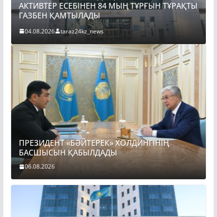
АКТИВТЕР ЕСЕБІНЕН 84 МЫҢ ТҰРҒЫН ТҰРАҚТЫ
ГАЗБЕН ҚАМТЫЛАДЫ
04.08.2026
taraz24kz_news
ПРЕЗИДЕНТ «БӘЙТЕРЕК» ХОЛДИНГІНІҢ
БАСШЫСЫН ҚАБЫЛДАДЫ
06.08.2026