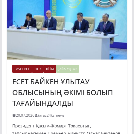
BASTY BET
BILİK
BİLİM
JAŃALYQTAR
ЕСЕТ БАЙКЕН ҰЛЫТАУ
ОБЛЫСЫНЫҢ ӘКІМІ БОЛЫП
ТАҒАЙЫНДАЛДЫ
20.07.2026
taraz24kz_news
Президент Қасым-Жомарт Тоқаевтың
тапсырмасымен Премьер-министр Олжас Бектенов