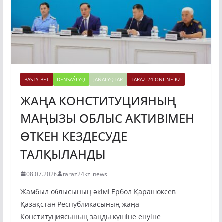
BASTY BET
DENSAÝLYQ
JAŃALYQTAR
TARAZ 24 ONLINE KZ
ЖАҢА КОНСТИТУЦИЯНЫҢ
МАҢЫЗЫ ОБЛЫС АКТИВІМЕН
ӨТКЕН КЕЗДЕСУДЕ
ТАЛҚЫЛАНДЫ
08.07.2026
taraz24kz_news
Жамбыл облысының әкімі Ербол Қарашөкеев
Қазақстан Республикасының жаңа
Конституциясының заңды күшіне енуіне