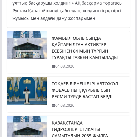
ұлттық басқарушы холдингі» АҚ басқарма төрағасы
Рустам Қарағойшинді қабылдап, холдингтің қазіргі
жұмысы мен алдағы даму жоспарымен
ЖАМБЫЛ ОБЛЫСЫНДА
ҚАЙТАРЫЛҒАН АКТИВТЕР
ЕСЕБІНЕН 84 МЫҢ ТҰРҒЫН
ТҰРАҚТЫ ГАЗБЕН ҚАМТЫЛАДЫ
04.08.2026
ТОҚАЕВ БІРНЕШЕ ІРІ АВТОЖОЛ
ЖОБАСЫНЫҢ ҚҰРЫЛЫСЫН
РЕСМИ ТҮРДЕ БАСТАП БЕРДІ
04.08.2026
ҚАЗАҚСТАНДА
ГИДРОЭНЕРГЕТИКАНЫ
ДАМЫТУДЫҢ 2035 ЖЫЛҒА