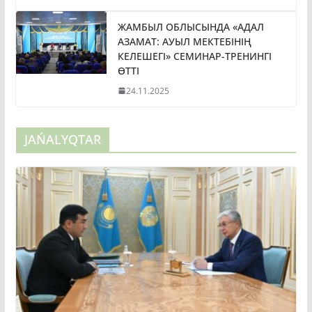
ЖАМБЫЛ ОБЛЫСЫНДА «АДАЛ
АЗАМАТ: АУЫЛ МЕКТЕБІНІҢ
КЕЛЕШЕГІ» СЕМИНАР-ТРЕНИНГІ
ӨТТІ
24.11.2025
JAŃALYQTAR