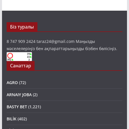
Біз туралы
8 747 909 2424 taraz24@gmail.com Маңызды
мәселелеріңіз бен ақпараттарыңызды бізбен бөлісіңіз.
Санаттар
AGRO
(72)
ARNAIY JOBA
(2)
BASTY BET
(1,221)
BILİK
(402)