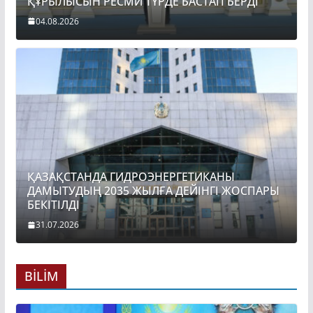
ҚҰРЫЛЫСЫН РЕСМИ ТҮРДЕ БАСТАП БЕРДІ
04.08.2026
ҚАЗАҚСТАНДА ГИДРОЭНЕРГЕТИКАНЫ
ДАМЫТУДЫҢ 2035 ЖЫЛҒА ДЕЙІНГІ ЖОСПАРЫ
БЕКІТІЛДІ
31.07.2026
BİLİM