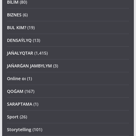
BİLİM
(80)
BIZNES
(6)
BUL KIM?
(19)
DENSAÝLYQ
(13)
JAŃALYQTAR
(1,415)
JAŃARǴAN JAMBYLYM
(3)
Online oı
(1)
QOǴAM
(167)
SARAPTAMA
(1)
Sport
(26)
Storytelling
(101)