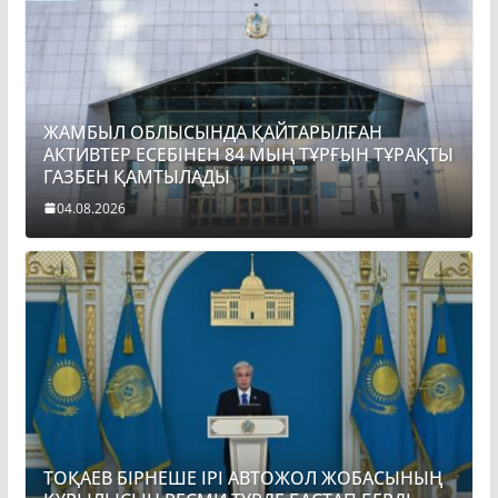
ЖАМБЫЛ ОБЛЫСЫНДА ҚАЙТАРЫЛҒАН
АКТИВТЕР ЕСЕБІНЕН 84 МЫҢ ТҰРҒЫН ТҰРАҚТЫ
ГАЗБЕН ҚАМТЫЛАДЫ
04.08.2026
ТОҚАЕВ БІРНЕШЕ ІРІ АВТОЖОЛ ЖОБАСЫНЫҢ