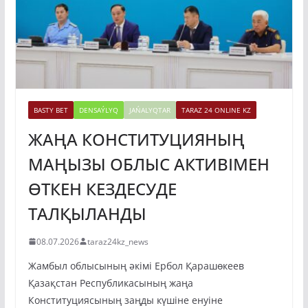
BASTY BET
DENSAÝLYQ
JAŃALYQTAR
TARAZ 24 ONLINE KZ
ЖАҢА КОНСТИТУЦИЯНЫҢ
МАҢЫЗЫ ОБЛЫС АКТИВІМЕН
ӨТКЕН КЕЗДЕСУДЕ
ТАЛҚЫЛАНДЫ
08.07.2026
taraz24kz_news
Жамбыл облысының әкімі Ербол Қарашөкеев
Қазақстан Республикасының жаңа
Конституциясының заңды күшіне енуіне