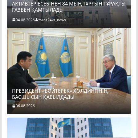
АКТИВТЕР ЕСЕБІНЕН 84 МЫҢ ТҰРҒЫН ТҰРАҚТЫ
ГАЗБЕН ҚАМТЫЛАДЫ
04.08.2026
taraz24kz_news
ПРЕЗИДЕНТ «БӘЙТЕРЕК» ХОЛДИНГІНІҢ
БАСШЫСЫН ҚАБЫЛДАДЫ
06.08.2026