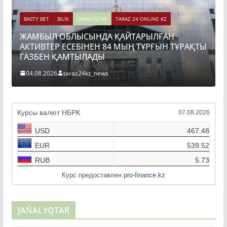
BASTY BET
BILİK
JAŃALYQTAR
TARAZ 24 ONLINE KZ
ЖАМБЫЛ ОБЛЫСЫНДА ҚАЙТАРЫЛҒАН
АКТИВТЕР ЕСЕБІНЕН 84 МЫҢ ТҰРҒЫН ТҰРАҚТЫ
ГАЗБЕН ҚАМТЫЛАДЫ
04.08.2026
taraz24kz_news
Курсы валют НБРК
07.08.2026
USD
467.48
EUR
539.52
RUB
5.73
Курс предоставлен
pro-finance.kz
JAŃALYQTAR