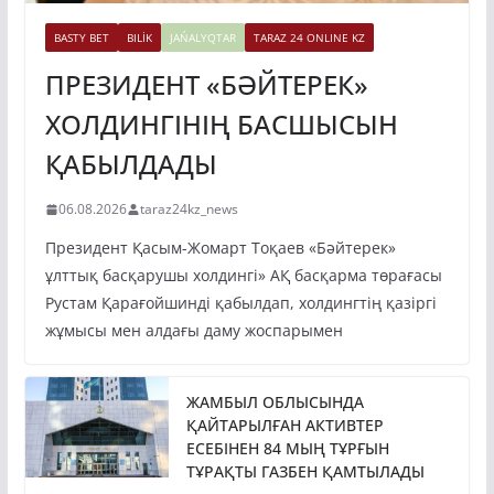
BASTY BET
BILİK
JAŃALYQTAR
TARAZ 24 ONLINE KZ
ПРЕЗИДЕНТ «БӘЙТЕРЕК»
ХОЛДИНГІНІҢ БАСШЫСЫН
ҚАБЫЛДАДЫ
06.08.2026
taraz24kz_news
Президент Қасым-Жомарт Тоқаев «Бәйтерек»
ұлттық басқарушы холдингі» АҚ басқарма төрағасы
Рустам Қарағойшинді қабылдап, холдингтің қазіргі
жұмысы мен алдағы даму жоспарымен
ЖАМБЫЛ ОБЛЫСЫНДА
ҚАЙТАРЫЛҒАН АКТИВТЕР
ЕСЕБІНЕН 84 МЫҢ ТҰРҒЫН
ТҰРАҚТЫ ГАЗБЕН ҚАМТЫЛАДЫ