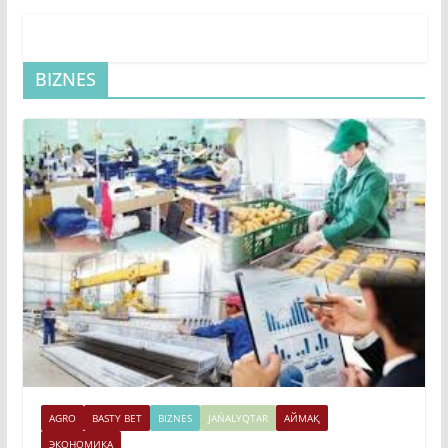
BIZNES
AGRO
BASTY BET
BIZNES
JAŃALYQTAR
АЙМАҚ
ЭКОНОМИКА