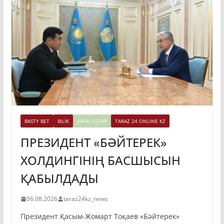
BASTY BET
BILİK
JAŃALYQTAR
TARAZ 24 ONLINE KZ
ПРЕЗИДЕНТ «БӘЙТЕРЕК»
ХОЛДИНГІНІҢ БАСШЫСЫН
ҚАБЫЛДАДЫ
06.08.2026
taraz24kz_news
Президент Қасым-Жомарт Тоқаев «Бәйтерек»