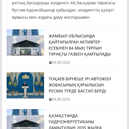
ұлттық басқарушы холдингі» АҚ басқарма төрағасы
Рустам Қарағойшинді қабылдап, холдингтің қазіргі
жұмысы мен алдағы даму жоспарымен
ЖАМБЫЛ ОБЛЫСЫНДА
ҚАЙТАРЫЛҒАН АКТИВТЕР
ЕСЕБІНЕН 84 МЫҢ ТҰРҒЫН
ТҰРАҚТЫ ГАЗБЕН ҚАМТЫЛАДЫ
04.08.2026
ТОҚАЕВ БІРНЕШЕ ІРІ АВТОЖОЛ
ЖОБАСЫНЫҢ ҚҰРЫЛЫСЫН
РЕСМИ ТҮРДЕ БАСТАП БЕРДІ
04.08.2026
ҚАЗАҚСТАНДА
ГИДРОЭНЕРГЕТИКАНЫ
ДАМЫТУДЫҢ 2035 ЖЫЛҒА