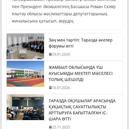
пен Президент Әкімшілігінің Басшысы Роман Скляр
Ұлытау облысы мәслихаттары депутаттарының
жиналысына қатысып, өңірдің
Заң мен тәртіп: Таразда әкелер
форумы өтті
29.01.2026
ЖАМБЫЛ ОБЛЫСЫНДА ҮШ
АУЫСЫМДЫ МЕКТЕП МӘСЕЛЕСІ
ТОЛЫҚ ШЕШІЛДІ
16.01.2026
ТАРАЗДА ОҚУШЫЛАР АРАСЫНДА
ҚҰҚЫҚТЫҚ САУАТТЫЛЫҚТЫ
АРТТЫРУҒА БАҒЫТТАЛҒАН ІС-
ШАРА ӨТТІ
25.11.2025