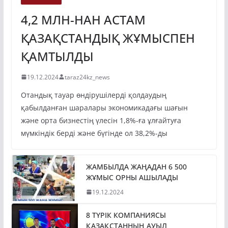
4,2 МЛН-НАН АСТАМ
ҚАЗАҚСТАНДЫҚ ЖҰМЫСПЕН
ҚАМТЫЛДЫ
19.12.2024
taraz24kz_news
Отандық тауар өндірушілерді қолдаудың
қабылданған шаралары экономикадағы шағын
және орта бизнестің үлесін 1,8%-ға ұлғайтуға
мүмкіндік берді және бүгінде ол 38,2%-ды
ЖАМБЫЛДА ЖАҢАДАН 6 500
ЖҰМЫС ОРНЫ АШЫЛАДЫ
19.12.2024
8 ТҮРІК КОМПАНИЯСЫ
ҚАЗАҚСТАННЫҢ АУЫЛ