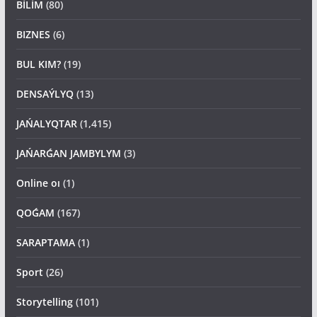
BİLİM
(80)
BIZNES
(6)
BUL KIM?
(19)
DENSAÝLYQ
(13)
JAŃALYQTAR
(1,415)
JAŃARǴAN JAMBYLYM
(3)
Online oı
(1)
QOǴAM
(167)
SARAPTAMA
(1)
Sport
(26)
Storytelling
(101)