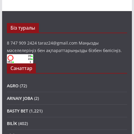
Біз туралы
8 747 909 2424 taraz24@gmail.com Маңызды
мәселелеріңіз бен ақпараттарыңызды бізбен бөлісіңіз.
Санаттар
AGRO
(72)
ARNAIY JOBA
(2)
BASTY BET
(1,221)
BILİK
(402)