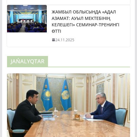
ЖАМБЫЛ ОБЛЫСЫНДА «АДАЛ
АЗАМАТ: АУЫЛ МЕКТЕБІНІҢ
КЕЛЕШЕГІ» СЕМИНАР-ТРЕНИНГІ
ӨТТІ
24.11.2025
JAŃALYQTAR