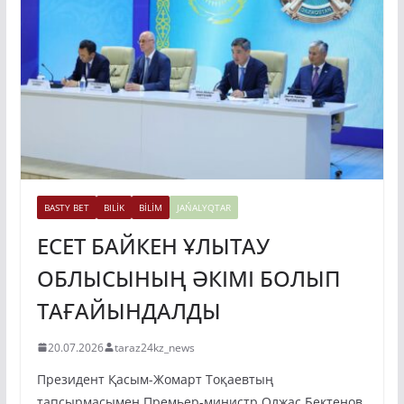
BASTY BET
BILİK
BİLİM
JAŃALYQTAR
ЕСЕТ БАЙКЕН ҰЛЫТАУ
ОБЛЫСЫНЫҢ ӘКІМІ БОЛЫП
ТАҒАЙЫНДАЛДЫ
20.07.2026
taraz24kz_news
Президент Қасым-Жомарт Тоқаевтың
тапсырмасымен Премьер-министр Олжас Бектенов