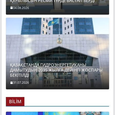
ҚҰРЫЛЫСЫН РЕСМИ ТҮРДЕ БАСТАП БЕРДІ
04.08.2026
ҚАЗАҚСТАНДА ГИДРОЭНЕРГЕТИКАНЫ
ДАМЫТУДЫҢ 2035 ЖЫЛҒА ДЕЙІНГІ ЖОСПАРЫ
БЕКІТІЛДІ
31.07.2026
BİLİM