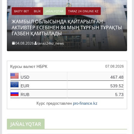
BASTY BET
BILİK
JAŃALYQTAR
TARAZ 24 ONLINE KZ
ЖАМБЫЛ ОБЛЫСЫНДА ҚАЙТАРЫЛҒАН
АКТИВТЕР ЕСЕБІНЕН 84 МЫҢ ТҰРҒЫН ТҰРАҚТЫ
ГАЗБЕН ҚАМТЫЛАДЫ
04.08.2026
taraz24kz_news
Курсы валют НБРК
07.08.2026
USD
467.48
EUR
539.52
RUB
5.73
Курс предоставлен
pro-finance.kz
JAŃALYQTAR