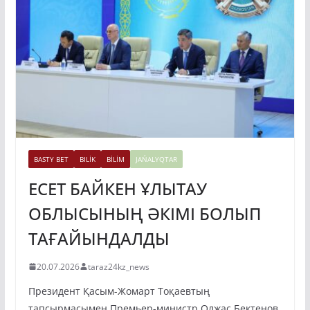
BASTY BET
BILİK
BİLİM
JAŃALYQTAR
ЕСЕТ БАЙКЕН ҰЛЫТАУ
ОБЛЫСЫНЫҢ ӘКІМІ БОЛЫП
ТАҒАЙЫНДАЛДЫ
20.07.2026
taraz24kz_news
Президент Қасым-Жомарт Тоқаевтың
тапсырмасымен Премьер-министр Олжас Бектенов