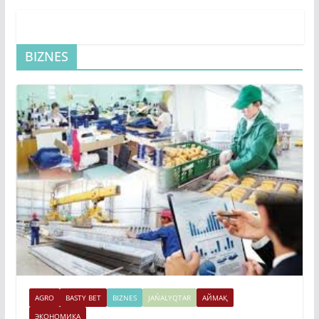
BIZNES
AGRO
BASTY BET
BIZNES
JAŃALYQTAR
АЙМАҚ
ЭКОНОМИКА