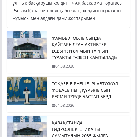
ұлттық басқарушы холдингі» АҚ басқарма төрағасы
Рустам Қарағойшинді қабылдап, холдингтің қазіргі
жұмысы мен алдағы даму жоспарымен
ЖАМБЫЛ ОБЛЫСЫНДА
ҚАЙТАРЫЛҒАН АКТИВТЕР
ЕСЕБІНЕН 84 МЫҢ ТҰРҒЫН
ТҰРАҚТЫ ГАЗБЕН ҚАМТЫЛАДЫ
04.08.2026
ТОҚАЕВ БІРНЕШЕ ІРІ АВТОЖОЛ
ЖОБАСЫНЫҢ ҚҰРЫЛЫСЫН
РЕСМИ ТҮРДЕ БАСТАП БЕРДІ
04.08.2026
ҚАЗАҚСТАНДА
ГИДРОЭНЕРГЕТИКАНЫ
ДАМЫТУДЫҢ 2035 ЖЫЛҒА