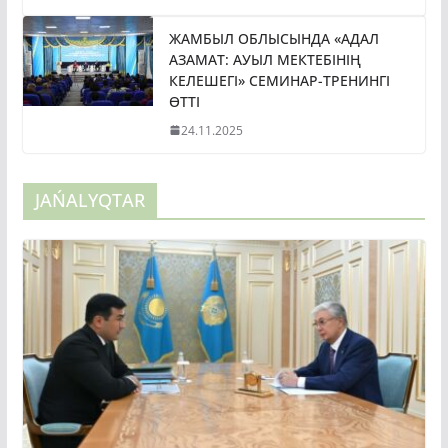
ЖАМБЫЛ ОБЛЫСЫНДА «АДАЛ
АЗАМАТ: АУЫЛ МЕКТЕБІНІҢ
КЕЛЕШЕГІ» СЕМИНАР-ТРЕНИНГІ
ӨТТІ
24.11.2025
JAŃALYQTAR