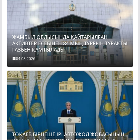
ЖАМБЫЛ ОБЛЫСЫНДА ҚАЙТАРЫЛҒАН
АКТИВТЕР ЕСЕБІНЕН 84 МЫҢ ТҰРҒЫН ТҰРАҚТЫ
ГАЗБЕН ҚАМТЫЛАДЫ
04.08.2026
ТОҚАЕВ БІРНЕШЕ ІРІ АВТОЖОЛ ЖОБАСЫНЫҢ