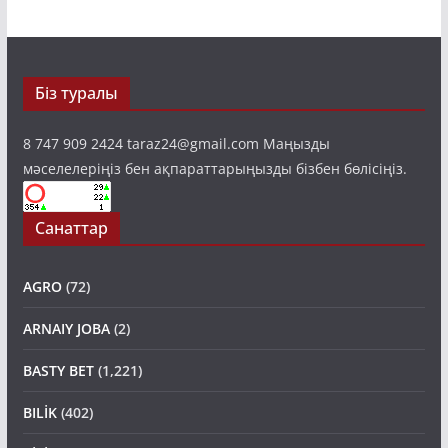
Біз туралы
8 747 909 2424 taraz24@gmail.com Маңызды
мәселелеріңіз бен ақпараттарыңызды бізбен бөлісіңіз.
Санаттар
AGRO
(72)
ARNAIY JOBA
(2)
BASTY BET
(1,221)
BILİK
(402)