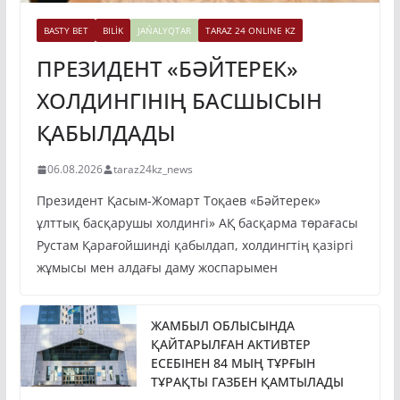
BASTY BET
BILİK
JAŃALYQTAR
TARAZ 24 ONLINE KZ
ПРЕЗИДЕНТ «БӘЙТЕРЕК»
ХОЛДИНГІНІҢ БАСШЫСЫН
ҚАБЫЛДАДЫ
06.08.2026
taraz24kz_news
Президент Қасым-Жомарт Тоқаев «Бәйтерек»
ұлттық басқарушы холдингі» АҚ басқарма төрағасы
Рустам Қарағойшинді қабылдап, холдингтің қазіргі
жұмысы мен алдағы даму жоспарымен
ЖАМБЫЛ ОБЛЫСЫНДА
ҚАЙТАРЫЛҒАН АКТИВТЕР
ЕСЕБІНЕН 84 МЫҢ ТҰРҒЫН
ТҰРАҚТЫ ГАЗБЕН ҚАМТЫЛАДЫ