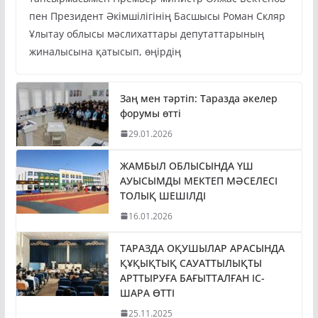
пен Президент Әкімшілігінің Басшысы Роман Скляр
Ұлытау облысы мәслихаттары депутаттарының
жиналысына қатысып, өңірдің
Заң мен тәртіп: Таразда әкелер
форумы өтті
29.01.2026
ЖАМБЫЛ ОБЛЫСЫНДА ҮШ
АУЫСЫМДЫ МЕКТЕП МӘСЕЛЕСІ
ТОЛЫҚ ШЕШІЛДІ
16.01.2026
ТАРАЗДА ОҚУШЫЛАР АРАСЫНДА
ҚҰҚЫҚТЫҚ САУАТТЫЛЫҚТЫ
АРТТЫРУҒА БАҒЫТТАЛҒАН ІС-
ШАРА ӨТТІ
25.11.2025