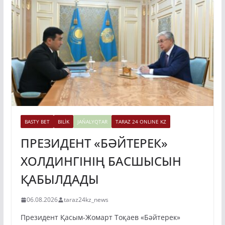
BASTY BET
BILİK
JAŃALYQTAR
TARAZ 24 ONLINE KZ
ПРЕЗИДЕНТ «БӘЙТЕРЕК»
ХОЛДИНГІНІҢ БАСШЫСЫН
ҚАБЫЛДАДЫ
06.08.2026
taraz24kz_news
Президент Қасым-Жомарт Тоқаев «Бәйтерек»