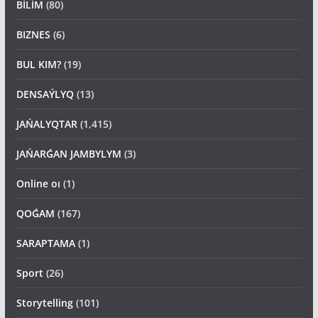
BİLİM
(80)
BIZNES
(6)
BUL KIM?
(19)
DENSAÝLYQ
(13)
JAŃALYQTAR
(1,415)
JAŃARǴAN JAMBYLYM
(3)
Online oı
(1)
QOǴAM
(167)
SARAPTAMA
(1)
Sport
(26)
Storytelling
(101)