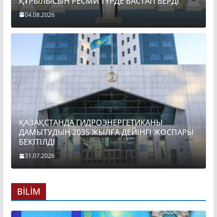
ҚҰРЫЛЫСЫН РЕСМИ ТҮРДЕ БАСТАП БЕРДІ
04.08.2026
ҚАЗАҚСТАНДА ГИДРОЭНЕРГЕТИКАНЫ
ДАМЫТУДЫҢ 2035 ЖЫЛҒА ДЕЙІНГІ ЖОСПАРЫ
БЕКІТІЛДІ
31.07.2026
BİLİM