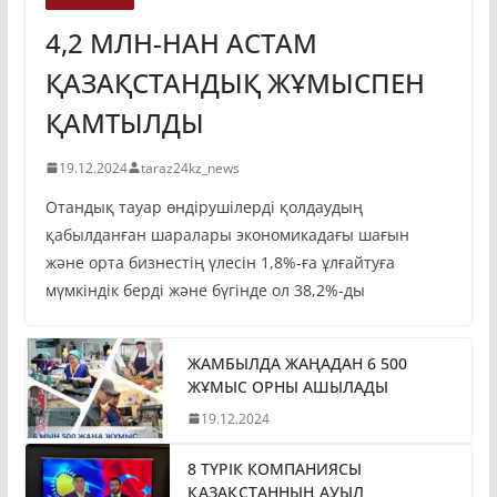
4,2 МЛН-НАН АСТАМ
ҚАЗАҚСТАНДЫҚ ЖҰМЫСПЕН
ҚАМТЫЛДЫ
19.12.2024
taraz24kz_news
Отандық тауар өндірушілерді қолдаудың
қабылданған шаралары экономикадағы шағын
және орта бизнестің үлесін 1,8%-ға ұлғайтуға
мүмкіндік берді және бүгінде ол 38,2%-ды
ЖАМБЫЛДА ЖАҢАДАН 6 500
ЖҰМЫС ОРНЫ АШЫЛАДЫ
19.12.2024
8 ТҮРІК КОМПАНИЯСЫ
ҚАЗАҚСТАННЫҢ АУЫЛ