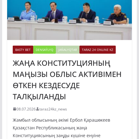
BASTY BET
DENSAÝLYQ
JAŃALYQTAR
TARAZ 24 ONLINE KZ
ЖАҢА КОНСТИТУЦИЯНЫҢ
МАҢЫЗЫ ОБЛЫС АКТИВІМЕН
ӨТКЕН КЕЗДЕСУДЕ
ТАЛҚЫЛАНДЫ
08.07.2026
taraz24kz_news
Жамбыл облысының әкімі Ербол Қарашөкеев
Қазақстан Республикасының жаңа
Конституциясының заңды күшіне енуіне