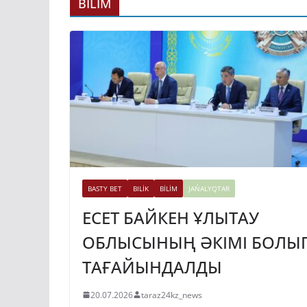
ГИДРОЭНЕРГЕ
BİLİM
ДАМЫТУДЫҢ 2
ЖЫЛҒА ДЕЙІНГ
ЖОСПАРЫ БЕКІ
31.07.2026
taraz24kz_news
BASTY BET
BILİK
BİLİM
JAŃALYQTAR
ЕСЕТ БАЙКЕН ҰЛЫТАУ
ОБЛЫСЫНЫҢ ӘКІМІ БОЛЫ
ТАҒАЙЫНДАЛДЫ
20.07.2026
taraz24kz_news