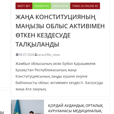
BASTY BET
DENSAÝLYQ
JAŃALYQTAR
TARAZ 24 ONLINE KZ
ЖАҢА КОНСТИТУЦИЯНЫҢ
МАҢЫЗЫ ОБЛЫС АКТИВІМЕН
ӨТКЕН КЕЗДЕСУДЕ
ТАЛҚЫЛАНДЫ
08.07.2026
taraz24kz_news
Жамбыл облысының әкімі Ербол Қарашөкеев
Қазақстан Республикасының жаңа
Конституциясының заңды күшіне енуіне
байланысты облыс активімен кездесті. Басқосуда
жаңа Ата заңның
ҚОРДАЙ АУДАНДЫҚ ОРТАЛЫҚ
АУРУХАНАСЫ МЕДИЦИНАЛЫҚ
ДЫ