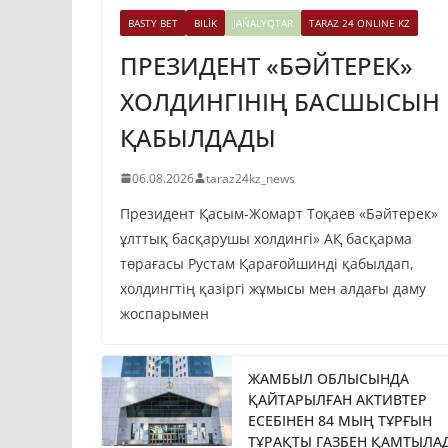
BASTY BET
BILİK
JAŃALYQTAR
TARAZ 24 ONLINE KZ
ПРЕЗИДЕНТ «БӘЙТЕРЕК»
ХОЛДИНГІНІҢ БАСШЫСЫН
ҚАБЫЛДАДЫ
06.08.2026
taraz24kz_news
Президент Қасым-Жомарт Тоқаев «Бәйтерек»
ұлттық басқарушы холдингі» АҚ басқарма
төрағасы Рустам Қарағойшинді қабылдап,
холдингтің қазіргі жұмысы мен алдағы даму
жоспарымен
ЖАМБЫЛ ОБЛЫСЫНДА
ҚАЙТАРЫЛҒАН АКТИВТЕР
ЕСЕБІНЕН 84 МЫҢ ТҰРҒЫН
ТҰРАҚТЫ ГАЗБЕН ҚАМТЫЛА