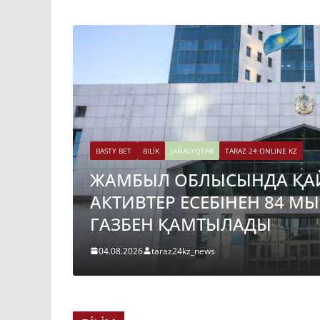
BASTY BET
BILİK
JAŃALYQTAR
TARAZ 24 ONLINE KZ
ЖАМБЫЛ ОБЛЫСЫНДА ҚА
АКТИВТЕР ЕСЕБІНЕН 84 М
ГАЗБЕН ҚАМТЫЛАДЫ
04.08.2026
taraz24kz_news
BASTY BET
BILİK
JAŃALYQTAR
TARAZ 24 ONLINE KZ
ҚАЗАҚСТАНДА