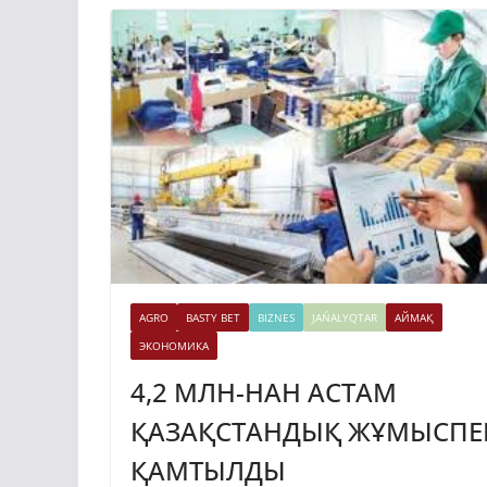
AGRO
BASTY BET
BIZNES
JAŃALYQTAR
АЙМАҚ
ЭКОНОМИКА
4,2 МЛН-НАН АСТАМ
ҚАЗАҚСТАНДЫҚ ЖҰМЫСПЕ
ҚАМТЫЛДЫ