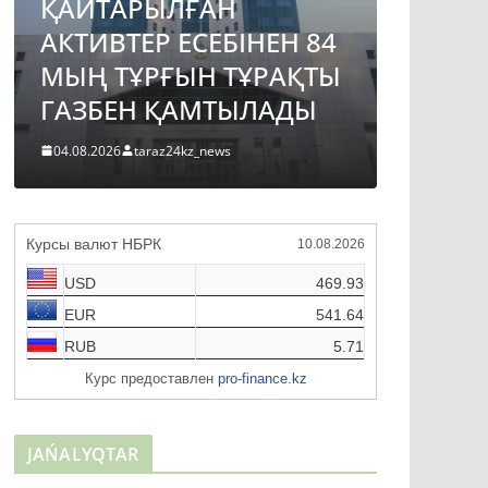
ҚАЙТАРЫЛҒАН
АВТО
АКТИВТЕР ЕСЕБІНЕН 84
ЖОБА
МЫҢ ТҰРҒЫН ТҰРАҚТЫ
ҚҰРЫ
ГАЗБЕН ҚАМТЫЛАДЫ
ТҮРДЕ
04.08.2026
taraz24kz_news
04.08.2026
Курсы валют НБРК
10.08.2026
USD
469.93
EUR
541.64
RUB
5.71
Курс предоставлен
pro-finance.kz
JAŃALYQTAR