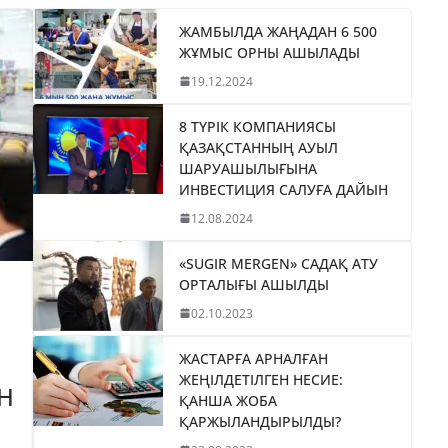
ЖАМБЫЛДА ЖАҢАДАН 6 500
ЖҰМЫС ОРНЫ АШЫЛАДЫ
19.12.2024
8 ТҮРІК КОМПАНИЯСЫ
ҚАЗАҚСТАННЫҢ АУЫЛ
ШАРУАШЫЛЫҒЫНА
ИНВЕСТИЦИЯ САЛУҒА ДАЙЫН
12.08.2024
«SUGIR MERGEN» САДАҚ АТУ
ОРТАЛЫҒЫ АШЫЛДЫ
02.10.2023
ЖАСТАРҒА АРНАЛҒАН
ЖЕҢІЛДЕТІЛГЕН НЕСИЕ:
Н
ҚАНША ЖОБА
ҚАРЖЫЛАНДЫРЫЛДЫ?