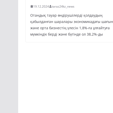
19.12.2024
taraz24kz_news
Отандық тауар өндірушілерді қолдаудың
қабылданған шаралары экономикадағы шағын
және орта бизнестің үлесін 1,8%-ға ұлғайтуға
мүмкіндік берді және бүгінде ол 38,2%-ды