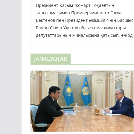
Президент Қасым-Жомарт Тоқаевтың
тапсырмасымен Премьер-министр Олжас
Бектенов пен Президент Әкімшілігінің Басшы
Роман Скляр Ұлытау облысы мәслихаттары
депутаттарының жиналысына қатысып, өңірді
JAŃALYQTAR