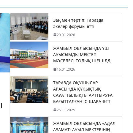
ТИКАНЫ
«БӘЙТЕРЕК»
035
ХОЛДИНГІНІҢ
І
БАСШЫСЫН
Заң мен тәртіп: Таразда
әкелер форумы өтті
ТІЛДІ
ҚАБЫЛДАДЫ
29.01.2026
06.08.2026
taraz24kz_news
ЖАМБЫЛ ОБЛЫСЫНДА ҮШ
АУЫСЫМДЫ МЕКТЕП
МӘСЕЛЕСІ ТОЛЫҚ ШЕШІЛДІ
16.01.2026
ТАРАЗДА ОҚУШЫЛАР
АРАСЫНДА ҚҰҚЫҚТЫҚ
САУАТТЫЛЫҚТЫ АРТТЫРУҒА
БАҒЫТТАЛҒАН ІС-ШАРА ӨТТІ
П
25.11.2025
ЖАМБЫЛ ОБЛЫСЫНДА «АДАЛ
АЗАМАТ: АУЫЛ МЕКТЕБІНІҢ