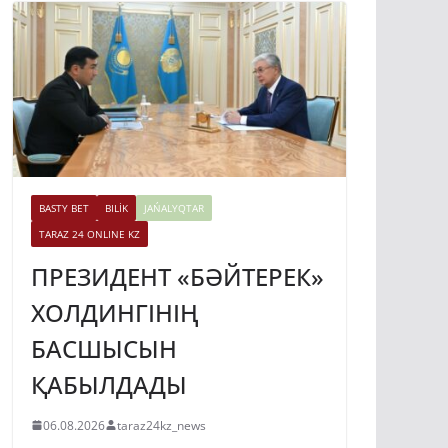
BASTY BET
BILİK
JAŃALYQTAR
TARAZ 24 ONLINE KZ
ПРЕЗИДЕНТ «БӘЙТЕРЕК»
ХОЛДИНГІНІҢ
БАСШЫСЫН
ҚАБЫЛДАДЫ
06.08.2026
taraz24kz_news