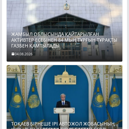
ЖАМБЫЛ ОБЛЫСЫНДА ҚАЙТАРЫЛҒАН
АКТИВТЕР ЕСЕБІНЕН 84 МЫҢ ТҰРҒЫН ТҰРАҚТЫ
ГАЗБЕН ҚАМТЫЛАДЫ
04.08.2026
ТОҚАЕВ БІРНЕШЕ ІРІ АВТОЖОЛ ЖОБАСЫНЫҢ