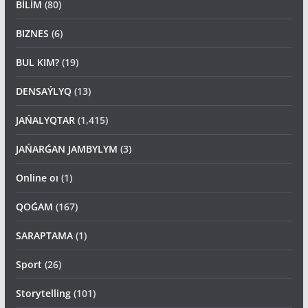
BİLİM
(80)
BIZNES
(6)
BUL KIM?
(19)
DENSAÝLYQ
(13)
JAŃALYQTAR
(1,415)
JAŃARǴAN JAMBYLYM
(3)
Online oı
(1)
QOǴAM
(167)
SARAPTAMA
(1)
Sport
(26)
Storytelling
(101)