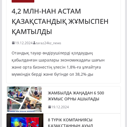
4,2 МЛН-НАН АСТАМ
ҚАЗАҚСТАНДЫҚ ЖҰМЫСПЕН
ҚАМТЫЛДЫ
19.12.2024
taraz24kz_news
Отандық тауар өндірушілерді қолдаудың
қабылданған шаралары экономикадағы шағын
және орта бизнестің үлесін 1,8%-ға ұлғайтуға
мүмкіндік берді және бүгінде ол 38,2%-ды
ЖАМБЫЛДА ЖАҢАДАН 6 500
ЖҰМЫС ОРНЫ АШЫЛАДЫ
19.12.2024
8 ТҮРІК КОМПАНИЯСЫ
ҚАЗАҚСТАННЫҢ АУЫЛ