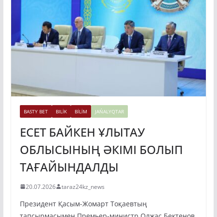
BASTY BET
BILİK
BİLİM
JAŃALYQTAR
ЕСЕТ БАЙКЕН ҰЛЫТАУ
ОБЛЫСЫНЫҢ ӘКІМІ БОЛЫП
ТАҒАЙЫНДАЛДЫ
20.07.2026
taraz24kz_news
Президент Қасым-Жомарт Тоқаевтың
тапсырмасымен Премьер-министр Олжас Бектенов