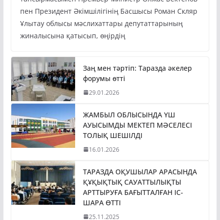
пен Президент Әкімшілігінің Басшысы Роман Скляр
Ұлытау облысы мәслихаттары депутаттарының
жиналысына қатысып, өңірдің
Заң мен тәртіп: Таразда әкелер
форумы өтті
29.01.2026
ЖАМБЫЛ ОБЛЫСЫНДА ҮШ
АУЫСЫМДЫ МЕКТЕП МӘСЕЛЕСІ
ТОЛЫҚ ШЕШІЛДІ
16.01.2026
ТАРАЗДА ОҚУШЫЛАР АРАСЫНДА
ҚҰҚЫҚТЫҚ САУАТТЫЛЫҚТЫ
АРТТЫРУҒА БАҒЫТТАЛҒАН ІС-
ШАРА ӨТТІ
25.11.2025