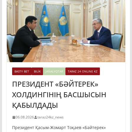
BASTY BET
BILİK
JAŃALYQTAR
TARAZ 24 ONLINE KZ
ПРЕЗИДЕНТ «БӘЙТЕРЕК»
ХОЛДИНГІНІҢ БАСШЫСЫН
ҚАБЫЛДАДЫ
06.08.2026
taraz24kz_news
Президент Қасым-Жомарт Тоқаев «Бәйтерек»