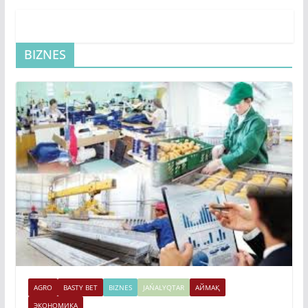
BIZNES
AGRO
BASTY BET
BIZNES
JAŃALYQTAR
АЙМАҚ
ЭКОНОМИКА