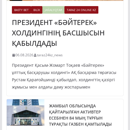
BASTY BET
BILİK
JAŃALYQTAR
TARAZ 24 ONLINE KZ
ПРЕЗИДЕНТ «БӘЙТЕРЕК»
ХОЛДИНГІНІҢ БАСШЫСЫН
ҚАБЫЛДАДЫ
06.08.2026
taraz24kz_news
Президент Қасым-Жомарт Тоқаев «Бәйтерек»
ұлттық басқарушы холдингі» АҚ басқарма төрағасы
Рустам Қарағойшинді қабылдап, холдингтің қазіргі
жұмысы мен алдағы даму жоспарымен
ЖАМБЫЛ ОБЛЫСЫНДА
ҚАЙТАРЫЛҒАН АКТИВТЕР
ЕСЕБІНЕН 84 МЫҢ ТҰРҒЫН
ТҰРАҚТЫ ГАЗБЕН ҚАМТЫЛАДЫ