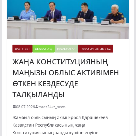
BASTY BET
DENSAÝLYQ
JAŃALYQTAR
TARAZ 24 ONLINE KZ
ЖАҢА КОНСТИТУЦИЯНЫҢ
МАҢЫЗЫ ОБЛЫС АКТИВІМЕН
ӨТКЕН КЕЗДЕСУДЕ
ТАЛҚЫЛАНДЫ
08.07.2026
taraz24kz_news
Жамбыл облысының әкімі Ербол Қарашөкеев
Қазақстан Республикасының жаңа
Конституциясының заңды күшіне енуіне