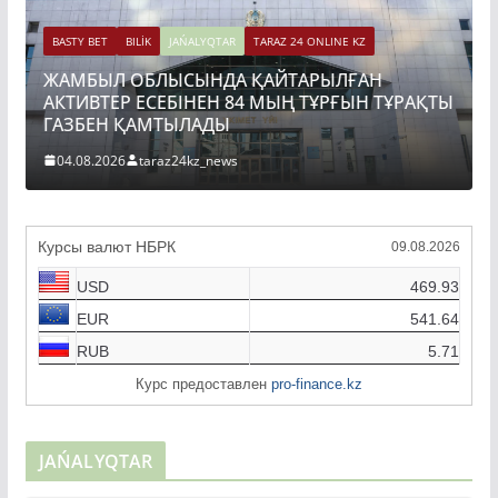
BASTY BET
BILİK
JAŃALYQTAR
TARAZ 24 ONLINE KZ
ЖАМБЫЛ ОБЛЫСЫНДА ҚАЙТАРЫЛҒАН
АКТИВТЕР ЕСЕБІНЕН 84 МЫҢ ТҰРҒЫН ТҰРАҚТЫ
ГАЗБЕН ҚАМТЫЛАДЫ
04.08.2026
taraz24kz_news
Курсы валют НБРК
09.08.2026
USD
469.93
EUR
541.64
RUB
5.71
Курс предоставлен
pro-finance.kz
JAŃALYQTAR