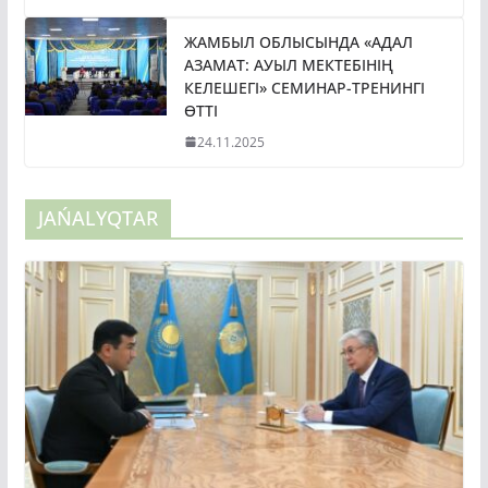
ЖАМБЫЛ ОБЛЫСЫНДА «АДАЛ
АЗАМАТ: АУЫЛ МЕКТЕБІНІҢ
КЕЛЕШЕГІ» СЕМИНАР-ТРЕНИНГІ
ӨТТІ
24.11.2025
JAŃALYQTAR