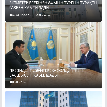
АКТИВТЕР ЕСЕБІНЕН 84 МЫҢ ТҰРҒЫН ТҰРАҚТЫ
ГАЗБЕН ҚАМТЫЛАДЫ
04.08.2026
taraz24kz_news
ПРЕЗИДЕНТ «БӘЙТЕРЕК» ХОЛДИНГІНІҢ
БАСШЫСЫН ҚАБЫЛДАДЫ
06.08.2026