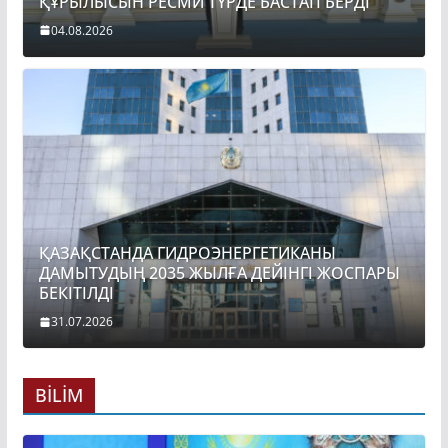
ҚҰРЫЛЫСЫН РЕСМИ ТҮРДЕ БАСТАП БЕРДІ
04.08.2026
ҚАЗАҚСТАНДА ГИДРОЭНЕРГЕТИКАНЫ
ДАМЫТУДЫҢ 2035 ЖЫЛҒА ДЕЙІНГІ ЖОСПАРЫ
БЕКІТІЛДІ
31.07.2026
BİLİM