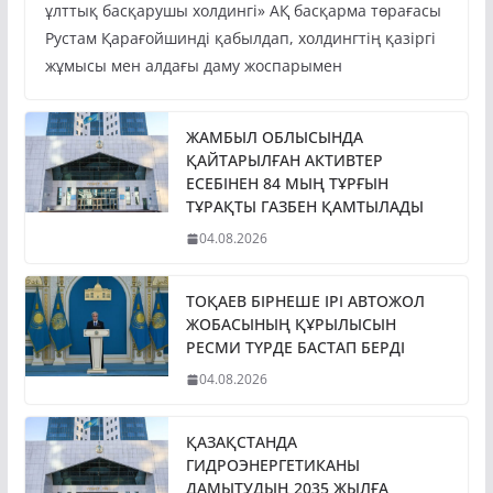
ұлттық басқарушы холдингі» АҚ басқарма төрағасы
Рустам Қарағойшинді қабылдап, холдингтің қазіргі
жұмысы мен алдағы даму жоспарымен
ЖАМБЫЛ ОБЛЫСЫНДА
ҚАЙТАРЫЛҒАН АКТИВТЕР
ЕСЕБІНЕН 84 МЫҢ ТҰРҒЫН
ТҰРАҚТЫ ГАЗБЕН ҚАМТЫЛАДЫ
04.08.2026
ТОҚАЕВ БІРНЕШЕ ІРІ АВТОЖОЛ
ЖОБАСЫНЫҢ ҚҰРЫЛЫСЫН
РЕСМИ ТҮРДЕ БАСТАП БЕРДІ
04.08.2026
ҚАЗАҚСТАНДА
ГИДРОЭНЕРГЕТИКАНЫ
ДАМЫТУДЫҢ 2035 ЖЫЛҒА