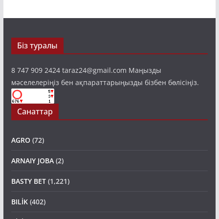
Біз туралы
8 747 909 2424 taraz24@gmail.com Маңызды
мәселелеріңіз бен ақпараттарыңызды бізбен бөлісіңіз.
Санаттар
AGRO
(72)
ARNAIY JOBA
(2)
BASTY BET
(1,221)
BILİK
(402)