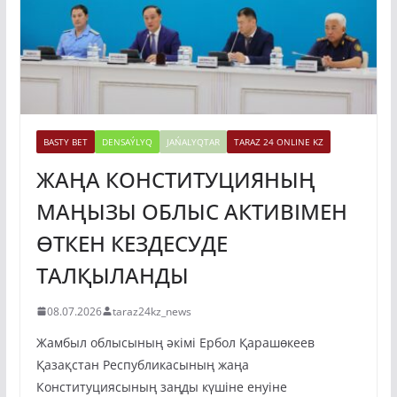
BASTY BET
DENSAÝLYQ
JAŃALYQTAR
TARAZ 24 ONLINE KZ
ЖАҢА КОНСТИТУЦИЯНЫҢ
МАҢЫЗЫ ОБЛЫС АКТИВІМЕН
ӨТКЕН КЕЗДЕСУДЕ
ТАЛҚЫЛАНДЫ
08.07.2026
taraz24kz_news
Жамбыл облысының әкімі Ербол Қарашөкеев
Қазақстан Республикасының жаңа
Конституциясының заңды күшіне енуіне