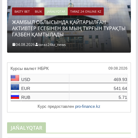
BASTY BET
BILİK
JAŃALYQTAR
TARAZ 24 ONLINE KZ
РАҚТЫ
ТОҚАЕВ БІРНЕШЕ ІРІ АВТОЖОЛ ЖОБАСЫНЫҢ
ҚҰРЫЛЫСЫН РЕСМИ ТҮРДЕ БАСТАП БЕРДІ
04.08.2026
taraz24kz_news
Курсы валют НБРК
09.08.2026
USD
469.93
EUR
541.64
RUB
5.71
Курс предоставлен
pro-finance.kz
JAŃALYQTAR