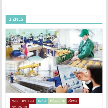
BIZNES
AGRO
BASTY BET
BIZNES
JAŃALYQTAR
АЙМАҚ