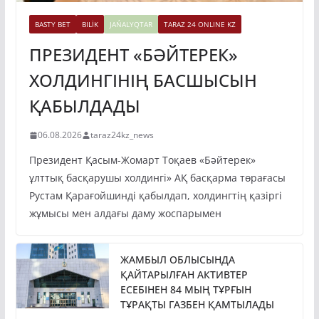
BASTY BET
BILİK
JAŃALYQTAR
TARAZ 24 ONLINE KZ
ПРЕЗИДЕНТ «БӘЙТЕРЕК»
ХОЛДИНГІНІҢ БАСШЫСЫН
ҚАБЫЛДАДЫ
06.08.2026
taraz24kz_news
Президент Қасым-Жомарт Тоқаев «Бәйтерек»
ұлттық басқарушы холдингі» АҚ басқарма төрағасы
Рустам Қарағойшинді қабылдап, холдингтің қазіргі
жұмысы мен алдағы даму жоспарымен
ЖАМБЫЛ ОБЛЫСЫНДА
ҚАЙТАРЫЛҒАН АКТИВТЕР
ЕСЕБІНЕН 84 МЫҢ ТҰРҒЫН
ТҰРАҚТЫ ГАЗБЕН ҚАМТЫЛАДЫ