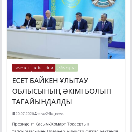
BASTY BET
BILİK
BİLİM
JAŃALYQTAR
ЕСЕТ БАЙКЕН ҰЛЫТАУ
ОБЛЫСЫНЫҢ ӘКІМІ БОЛЫП
ТАҒАЙЫНДАЛДЫ
20.07.2026
taraz24kz_news
Президент Қасым-Жомарт Тоқаевтың