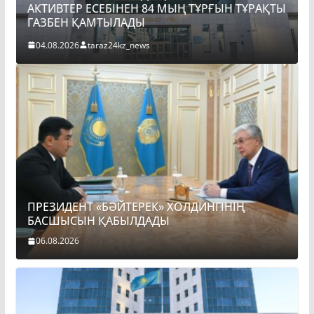
ҚТЫ
ПРЕЗИДЕНТ «БӘЙТЕРЕК» ХОЛДИНГІНІҢ
БАСШЫСЫН ҚАБЫЛДАДЫ
06.08.2026
taraz24kz_news
ПРЕЗИДЕНТ «БӘЙТЕРЕК» ХОЛДИНГІНІҢ
БАСШЫСЫН ҚАБЫЛДАДЫ
06.08.2026