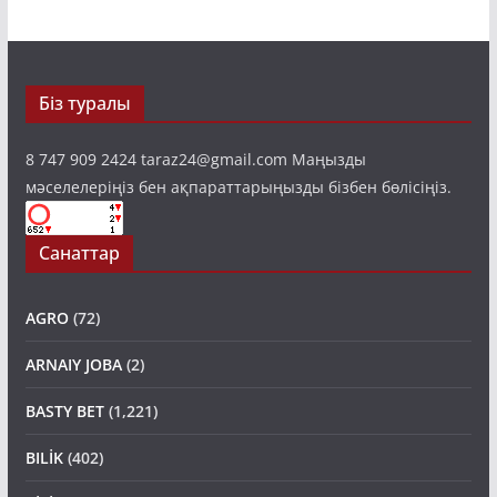
Біз туралы
8 747 909 2424 taraz24@gmail.com Маңызды
мәселелеріңіз бен ақпараттарыңызды бізбен бөлісіңіз.
Санаттар
AGRO
(72)
ARNAIY JOBA
(2)
BASTY BET
(1,221)
BILİK
(402)