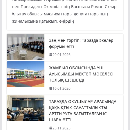
тапсырмасымен Премьер-министр Олжас Бектенов
пен Президент Әкімшілігінің Басшысы Роман Скляр
Ұлытау облысы мәслихаттары депутаттарының
жиналысына қатысып, өңірдің
Заң мен тәртіп: Таразда әкелер
форумы өтті
29.01.2026
ЖАМБЫЛ ОБЛЫСЫНДА ҮШ
АУЫСЫМДЫ МЕКТЕП МӘСЕЛЕСІ
ТОЛЫҚ ШЕШІЛДІ
16.01.2026
ТАРАЗДА ОҚУШЫЛАР АРАСЫНДА
ҚҰҚЫҚТЫҚ САУАТТЫЛЫҚТЫ
АРТТЫРУҒА БАҒЫТТАЛҒАН ІС-
ШАРА ӨТТІ
25.11.2025