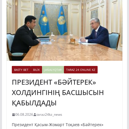
BASTY BET
BILİK
JAŃALYQTAR
TARAZ 24 ONLINE KZ
ПРЕЗИДЕНТ «БӘЙТЕРЕК»
ХОЛДИНГІНІҢ БАСШЫСЫН
ҚАБЫЛДАДЫ
06.08.2026
taraz24kz_news