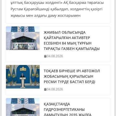
Президент Қасым-Жомарт Тоқаев «Бәйтерек»
ұлттық басқарушы холдингі» АҚ басқарма төрағасы
Рустам Қарағойшинді қабылдап, холдингтің қазіргі
жұмысы мен алдағы даму жоспарымен
ЖАМБЫЛ ОБЛЫСЫНДА
ҚАЙТАРЫЛҒАН АКТИВТЕР
ЕСЕБІНЕН 84 МЫҢ ТҰРҒЫН
ТҰРАҚТЫ ГАЗБЕН ҚАМТЫЛАДЫ
04.08.2026
ТОҚАЕВ БІРНЕШЕ ІРІ АВТОЖОЛ
ЖОБАСЫНЫҢ ҚҰРЫЛЫСЫН
РЕСМИ ТҮРДЕ БАСТАП БЕРДІ
04.08.2026
ҚАЗАҚСТАНДА
ГИДРОЭНЕРГЕТИКАНЫ