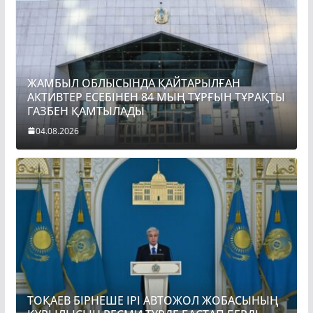
ЖАМБЫЛ ОБЛЫСЫНДА ҚАЙТАРЫЛҒАН
АКТИВТЕР ЕСЕБІНЕН 84 МЫҢ ТҰРҒЫН ТҰРАҚТЫ
ГАЗБЕН ҚАМТЫЛАДЫ
04.08.2026
ТОҚАЕВ БІРНЕШЕ ІРІ АВТОЖОЛ ЖОБАСЫНЫҢ