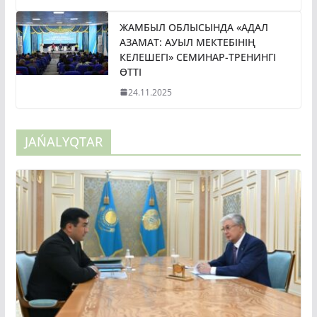
ЖАМБЫЛ ОБЛЫСЫНДА «АДАЛ
АЗАМАТ: АУЫЛ МЕКТЕБІНІҢ
КЕЛЕШЕГІ» СЕМИНАР-ТРЕНИНГІ
ӨТТІ
24.11.2025
JAŃALYQTAR