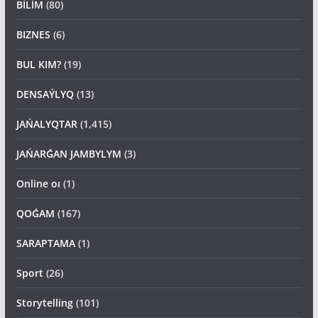
BİLİM
(80)
BIZNES
(6)
BUL KIM?
(19)
DENSAÝLYQ
(13)
JAŃALYQTAR
(1,415)
JAŃARǴAN JAMBYLYM
(3)
Online oı
(1)
QOǴAM
(167)
SARAPTAMA
(1)
Sport
(26)
Storytelling
(101)