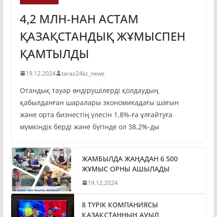
ЭКОНОМИКА
4,2 МЛН-НАН АСТАМ
ҚАЗАҚСТАНДЫҚ ЖҰМЫСПЕН
ҚАМТЫЛДЫ
19.12.2024
taraz24kz_news
Отандық тауар өндірушілерді қолдаудың
қабылданған шаралары экономикадағы шағын
және орта бизнестің үлесін 1,8%-ға ұлғайтуға
мүмкіндік берді және бүгінде ол 38,2%-ды
ЖАМБЫЛДА ЖАҢАДАН 6 500
ЖҰМЫС ОРНЫ АШЫЛАДЫ
19.12.2024
8 ТҮРІК КОМПАНИЯСЫ
ҚАЗАҚСТАННЫҢ АУЫЛ