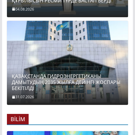
ҚҰРЫЛЫСЫН РЕСМИ ТҮРДЕ БАСТАП БЕРДІ
04.08.2026
ҚАЗАҚСТАНДА ГИДРОЭНЕРГЕТИКАНЫ
ДАМЫТУДЫҢ 2035 ЖЫЛҒА ДЕЙІНГІ ЖОСПАРЫ
БЕКІТІЛДІ
31.07.2026
BİLİM