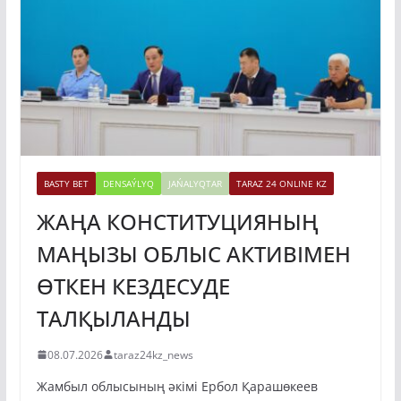
BASTY BET
DENSAÝLYQ
JAŃALYQTAR
TARAZ 24 ONLINE KZ
ЖАҢА КОНСТИТУЦИЯНЫҢ
МАҢЫЗЫ ОБЛЫС АКТИВІМЕН
ӨТКЕН КЕЗДЕСУДЕ
ТАЛҚЫЛАНДЫ
08.07.2026
taraz24kz_news
Жамбыл облысының әкімі Ербол Қарашөкеев