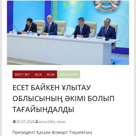
BASTY BET
BILİK
BİLİM
JAŃALYQTAR
ЕСЕТ БАЙКЕН ҰЛЫТАУ
ОБЛЫСЫНЫҢ ӘКІМІ БОЛЫП
ТАҒАЙЫНДАЛДЫ
20.07.2026
taraz24kz_news
Президент Қасым-Жомарт Тоқаевтың