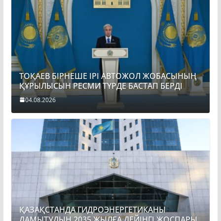
ТОҚАЕВ БІРНЕШЕ ІРІ АВТОЖОЛ ЖОБАСЫНЫҢ
ҚҰРЫЛЫСЫН РЕСМИ ТҮРДЕ БАСТАП БЕРДІ
04.08.2026
ҚАЗАҚСТАНДА ГИДРОЭНЕРГЕТИКАНЫ
ДАМЫТУДЫҢ 2035 ЖЫЛҒА ДЕЙІНГІ ЖОСПАРЫ