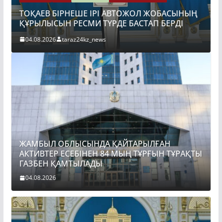
Ы
ТОҚАЕВ БІРНЕШЕ ІРІ АВТОЖОЛ ЖОБАСЫНЫҢ
ҚҰРЫЛЫСЫН РЕСМИ ТҮРДЕ БАСТАП БЕРДІ
04.08.2026
taraz24kz_news
ЖАМБЫЛ ОБЛЫСЫНДА ҚАЙТАРЫЛҒАН
АКТИВТЕР ЕСЕБІНЕН 84 МЫҢ ТҰРҒЫН ТҰРАҚТЫ
ГАЗБЕН ҚАМТЫЛАДЫ
04.08.2026