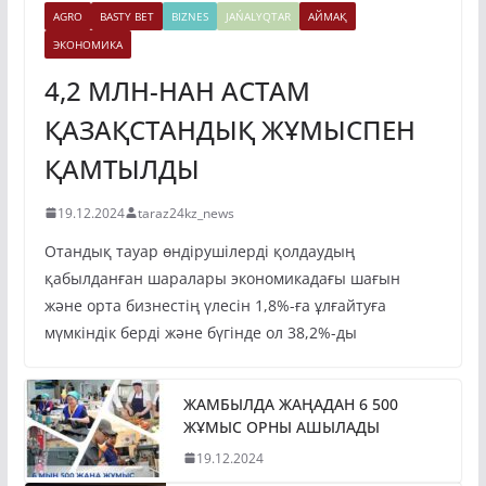
AGRO
BASTY BET
BIZNES
JAŃALYQTAR
АЙМАҚ
ЭКОНОМИКА
4,2 МЛН-НАН АСТАМ
ҚАЗАҚСТАНДЫҚ ЖҰМЫСПЕН
ҚАМТЫЛДЫ
19.12.2024
taraz24kz_news
Отандық тауар өндірушілерді қолдаудың
қабылданған шаралары экономикадағы шағын
және орта бизнестің үлесін 1,8%-ға ұлғайтуға
мүмкіндік берді және бүгінде ол 38,2%-ды
ЖАМБЫЛДА ЖАҢАДАН 6 500
ЖҰМЫС ОРНЫ АШЫЛАДЫ
19.12.2024