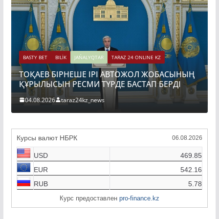
BASTY BET
BILİK
JAŃALYQTAR
TARAZ 24 ONLINE KZ
Ы
ТОҚАЕВ БІРНЕШЕ ІРІ АВТОЖОЛ ЖОБАСЫНЫҢ
ҚҰРЫЛЫСЫН РЕСМИ ТҮРДЕ БАСТАП БЕРДІ
04.08.2026
taraz24kz_news
Курсы валют НБРК
06.08.2026
USD
469.85
EUR
542.16
RUB
5.78
Курс предоставлен
pro-finance.kz