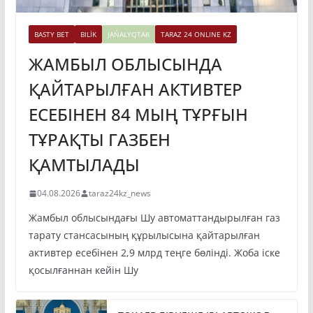
BASTY BET
BILİK
JAŃALYQTAR
TARAZ 24 ONLINE KZ
ЖАМБЫЛ ОБЛЫСЫНДА
ҚАЙТАРЫЛҒАН АКТИВТЕР
ЕСЕБІНЕН 84 МЫҢ ТҰРҒЫН
ТҰРАҚТЫ ГАЗБЕН
ҚАМТЫЛАДЫ
04.08.2026
taraz24kz_news
Жамбыл облысындағы Шу автоматтандырылған газ
тарату стансасының құрылысына қайтарылған
активтер есебінен 2,9 млрд теңге бөлінді. Жоба іске
қосылғаннан кейін Шу