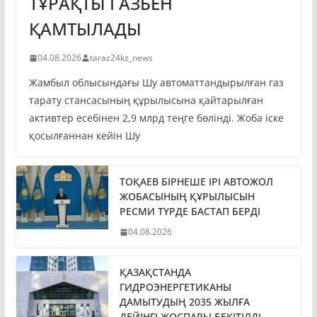
ТҰРАҚТЫ ГАЗБЕН
ҚАМТЫЛАДЫ
04.08.2026
taraz24kz_news
Жамбыл облысындағы Шу автоматтандырылған газ
тарату стансасының құрылысына қайтарылған
активтер есебінен 2,9 млрд теңге бөлінді. Жоба іске
қосылғаннан кейін Шу
ТОҚАЕВ БІРНЕШЕ ІРІ АВТОЖОЛ
ЖОБАСЫНЫҢ ҚҰРЫЛЫСЫН
РЕСМИ ТҮРДЕ БАСТАП БЕРДІ
04.08.2026
ҚАЗАҚСТАНДА
ГИДРОЭНЕРГЕТИКАНЫ
ДАМЫТУДЫҢ 2035 ЖЫЛҒА
ДЕЙІНГІ ЖОСПАРЫ БЕКІТІЛДІ