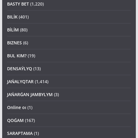
BASTY BET
(1,220)
BILİK
(401)
BİLİM
(80)
BIZNES
(6)
BUL KIM?
(19)
DENSAÝLYQ
(13)
JAŃALYQTAR
(1,414)
JAŃARǴAN JAMBYLYM
(3)
Online oı
(1)
QOǴAM
(167)
SARAPTAMA
(1)