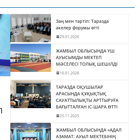
ТИКАНЫ
«БӘЙТЕРЕК»
035
ХОЛДИНГІНІҢ
І
БАСШЫСЫН
Заң мен тәртіп: Таразда
әкелер форумы өтті
ТІЛДІ
ҚАБЫЛДАДЫ
29.01.2026
06.08.2026
taraz24kz_news
ЖАМБЫЛ ОБЛЫСЫНДА ҮШ
АУЫСЫМДЫ МЕКТЕП
МӘСЕЛЕСІ ТОЛЫҚ ШЕШІЛДІ
16.01.2026
ТАРАЗДА ОҚУШЫЛАР
АРАСЫНДА ҚҰҚЫҚТЫҚ
САУАТТЫЛЫҚТЫ АРТТЫРУҒА
БАҒЫТТАЛҒАН ІС-ШАРА ӨТТІ
П
25.11.2025
ЖАМБЫЛ ОБЛЫСЫНДА «АДАЛ
АЗАМАТ: АУЫЛ МЕКТЕБІНІҢ