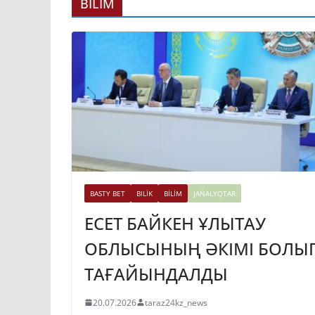
ГИДРОЭНЕРГЕ
BİLİM
ДАМЫТУДЫҢ 2
ЖЫЛҒА ДЕЙІНГ
ЖОСПАРЫ БЕКІ
31.07.2026
taraz24kz_news
BASTY BET
BILİK
BİLİM
JAŃALYQTAR
ЕСЕТ БАЙКЕН ҰЛЫТАУ
ОБЛЫСЫНЫҢ ӘКІМІ БОЛЫ
ТАҒАЙЫНДАЛДЫ
20.07.2026
taraz24kz_news