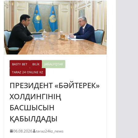
BASTY BET
BILİK
JAŃALYQTAR
TARAZ 24 ONLINE KZ
ПРЕЗИДЕНТ «БӘЙТЕРЕК»
ХОЛДИНГІНІҢ
БАСШЫСЫН
ҚАБЫЛДАДЫ
06.08.2026
taraz24kz_news