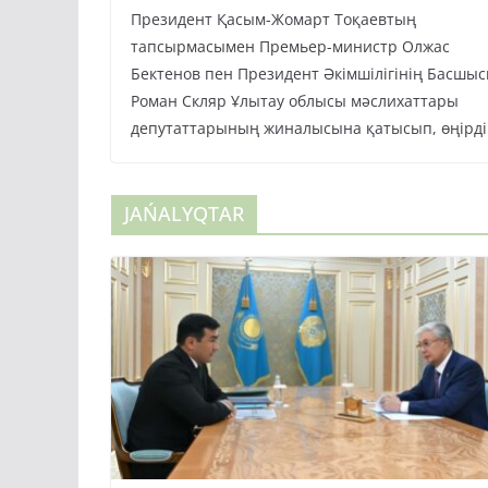
Президент Қасым-Жомарт Тоқаевтың
тапсырмасымен Премьер-министр Олжас
Бектенов пен Президент Әкімшілігінің Басшы
Роман Скляр Ұлытау облысы мәслихаттары
депутаттарының жиналысына қатысып, өңірді
JAŃALYQTAR