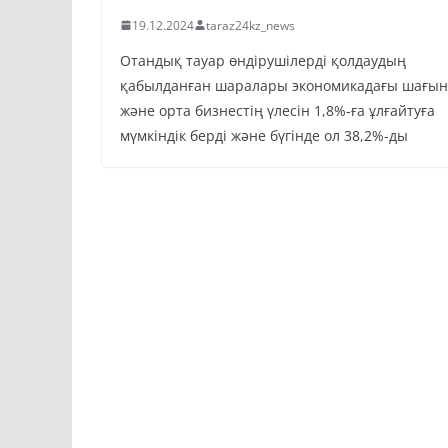
19.12.2024
taraz24kz_news
Отандық тауар өндірушілерді қолдаудың
қабылданған шаралары экономикадағы шағын
және орта бизнестің үлесін 1,8%-ға ұлғайтуға
мүмкіндік берді және бүгінде ол 38,2%-ды