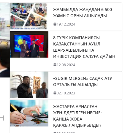
ЖАМБЫЛДА ЖАҢАДАН 6 500
ЖҰМЫС ОРНЫ АШЫЛАДЫ
19.12.2024
8 ТҮРІК КОМПАНИЯСЫ
ҚАЗАҚСТАННЫҢ АУЫЛ
ШАРУАШЫЛЫҒЫНА
ИНВЕСТИЦИЯ САЛУҒА ДАЙЫН
12.08.2024
«SUGIR MERGEN» САДАҚ АТУ
ОРТАЛЫҒЫ АШЫЛДЫ
02.10.2023
ЖАСТАРҒА АРНАЛҒАН
ЖЕҢІЛДЕТІЛГЕН НЕСИЕ:
Н
ҚАНША ЖОБА
ҚАРЖЫЛАНДЫРЫЛДЫ?