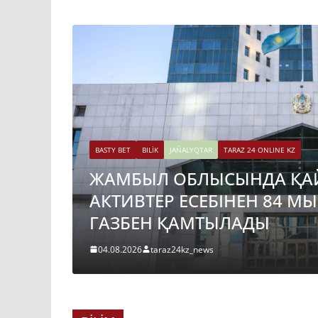
BASTY BET
BILİK
JAŃALYQTAR
TARAZ 24 ONLINE KZ
ЖАМБЫЛ ОБЛЫСЫНДА ҚА
АКТИВТЕР ЕСЕБІНЕН 84 М
ГАЗБЕН ҚАМТЫЛАДЫ
04.08.2026
taraz24kz_news
BASTY BET
BILİK
JAŃALYQTAR
TARAZ 24 ONLINE KZ
ҚАЗАҚСТАНДА