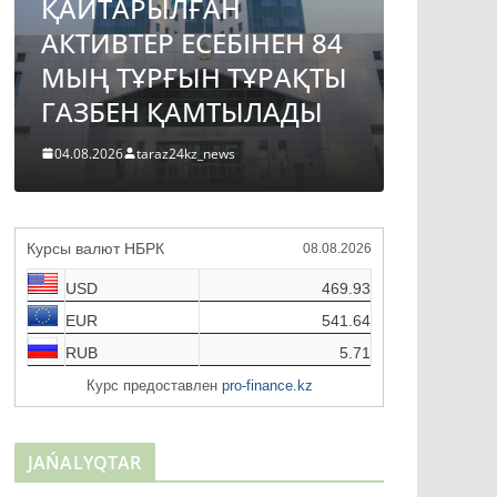
ҚАЙТАРЫЛҒАН
АВТО
АКТИВТЕР ЕСЕБІНЕН 84
ЖОБА
МЫҢ ТҰРҒЫН ТҰРАҚТЫ
ҚҰРЫ
ГАЗБЕН ҚАМТЫЛАДЫ
ТҮРДЕ
04.08.2026
taraz24kz_news
04.08.2026
Курсы валют НБРК
08.08.2026
USD
469.93
EUR
541.64
RUB
5.71
Курс предоставлен
pro-finance.kz
JAŃALYQTAR