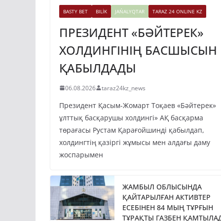
BASTY BET
BILİK
JAŃALYQTAR
TARAZ 24 ONLINE KZ
ПРЕЗИДЕНТ «БӘЙТЕРЕК»
ХОЛДИНГІНІҢ БАСШЫСЫН
ҚАБЫЛДАДЫ
06.08.2026
taraz24kz_news
Президент Қасым-Жомарт Тоқаев «Бәйтерек»
ұлттық басқарушы холдингі» АҚ басқарма
төрағасы Рустам Қарағойшинді қабылдап,
холдингтің қазіргі жұмысы мен алдағы даму
жоспарымен
ЖАМБЫЛ ОБЛЫСЫНДА
ҚАЙТАРЫЛҒАН АКТИВТЕР
ЕСЕБІНЕН 84 МЫҢ ТҰРҒЫН
ТҰРАҚТЫ ГАЗБЕН ҚАМТЫЛА