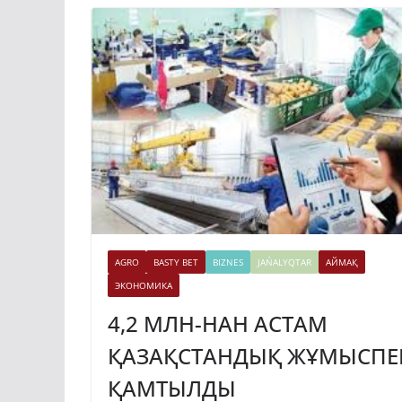
AGRO
BASTY BET
BIZNES
JAŃALYQTAR
АЙМАҚ
ЭКОНОМИКА
4,2 МЛН-НАН АСТАМ
ҚАЗАҚСТАНДЫҚ ЖҰМЫСПЕ
ҚАМТЫЛДЫ