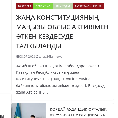
BASTY BET
DENSAÝLYQ
JAŃALYQTAR
TARAZ 24 ONLINE KZ
ЖАҢА КОНСТИТУЦИЯНЫҢ
МАҢЫЗЫ ОБЛЫС АКТИВІМЕН
ӨТКЕН КЕЗДЕСУДЕ
ТАЛҚЫЛАНДЫ
08.07.2026
taraz24kz_news
Жамбыл облысының әкімі Ербол Қарашөкеев
Қазақстан Республикасының жаңа
Конституциясының заңды күшіне енуіне
байланысты облыс активімен кездесті. Басқосуда
жаңа Ата заңның
ҚОРДАЙ АУДАНДЫҚ ОРТАЛЫҚ
АУРУХАНАСЫ МЕДИЦИНАЛЫҚ
ДЫ