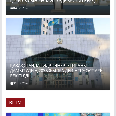
ҚҰРЫЛЫСЫН РЕСМИ ТҮРДЕ БАСТАП БЕРДІ
04.08.2026
ҚАЗАҚСТАНДА ГИДРОЭНЕРГЕТИКАНЫ
ДАМЫТУДЫҢ 2035 ЖЫЛҒА ДЕЙІНГІ ЖОСПАРЫ
БЕКІТІЛДІ
31.07.2026
BİLİM