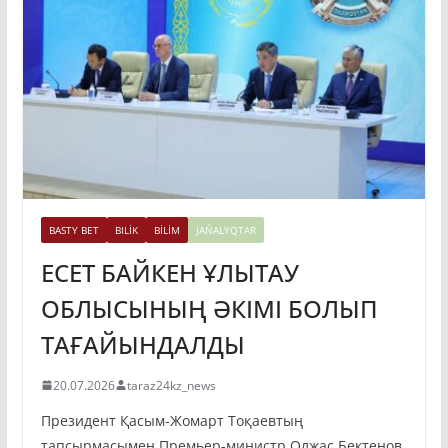
BASTY BET
BILİK
BİLİM
JAŃALYQTAR
ЕСЕТ БАЙКЕН ҰЛЫТАУ
ОБЛЫСЫНЫҢ ӘКІМІ БОЛЫП
ТАҒАЙЫНДАЛДЫ
20.07.2026
taraz24kz_news
Президент Қасым-Жомарт Тоқаевтың
тапсырмасымен Премьер-министр Олжас Бектенов