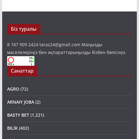
Біз туралы
8 747 909 2424 taraz24@gmail.com Маңызды
мәселелеріңіз бен ақпараттарыңызды бізбен бөлісіңіз.
Санаттар
AGRO
(72)
ARNAIY JOBA
(2)
BASTY BET
(1,221)
BILİK
(402)