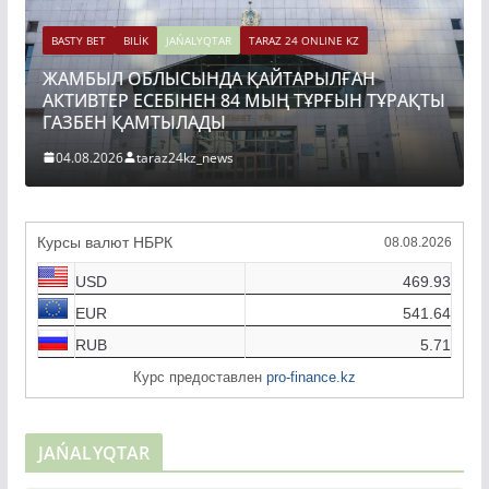
BASTY BET
BILİK
JAŃALYQTAR
TARAZ 24 ONLINE KZ
ЖАМБЫЛ ОБЛЫСЫНДА ҚАЙТАРЫЛҒАН
BA
АКТИВТЕР ЕСЕБІНЕН 84 МЫҢ ТҰРҒЫН ТҰРАҚТЫ
ТО
ГАЗБЕН ҚАМТЫЛАДЫ
ҚҰ
04.08.2026
taraz24kz_news
0
Курсы валют НБРК
08.08.2026
USD
469.93
EUR
541.64
RUB
5.71
Курс предоставлен
pro-finance.kz
JAŃALYQTAR