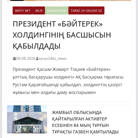
BASTY BET
BILİK
JAŃALYQTAR
TARAZ 24 ONLINE KZ
ПРЕЗИДЕНТ «БӘЙТЕРЕК»
ХОЛДИНГІНІҢ БАСШЫСЫН
ҚАБЫЛДАДЫ
06.08.2026
taraz24kz_news
Президент Қасым-Жомарт Тоқаев «Бәйтерек»
ұлттық басқарушы холдингі» АҚ басқарма төрағасы
Рустам Қарағойшинді қабылдап, холдингтің қазіргі
жұмысы мен алдағы даму жоспарымен
ЖАМБЫЛ ОБЛЫСЫНДА
ҚАЙТАРЫЛҒАН АКТИВТЕР
ЕСЕБІНЕН 84 МЫҢ ТҰРҒЫН
ТҰРАҚТЫ ГАЗБЕН ҚАМТЫЛАДЫ