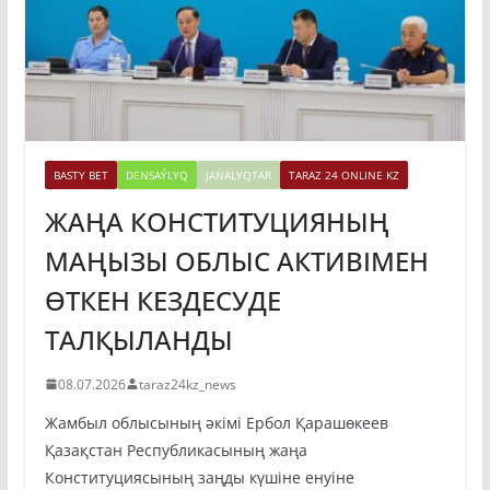
BASTY BET
DENSAÝLYQ
JAŃALYQTAR
TARAZ 24 ONLINE KZ
ЖАҢА КОНСТИТУЦИЯНЫҢ
МАҢЫЗЫ ОБЛЫС АКТИВІМЕН
ӨТКЕН КЕЗДЕСУДЕ
ТАЛҚЫЛАНДЫ
08.07.2026
taraz24kz_news
Жамбыл облысының әкімі Ербол Қарашөкеев
Қазақстан Республикасының жаңа
Конституциясының заңды күшіне енуіне