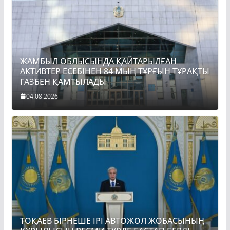
ЖАМБЫЛ ОБЛЫСЫНДА ҚАЙТАРЫЛҒАН
АКТИВТЕР ЕСЕБІНЕН 84 МЫҢ ТҰРҒЫН ТҰРАҚТЫ
ГАЗБЕН ҚАМТЫЛАДЫ
04.08.2026
ТОҚАЕВ БІРНЕШЕ ІРІ АВТОЖОЛ ЖОБАСЫНЫҢ