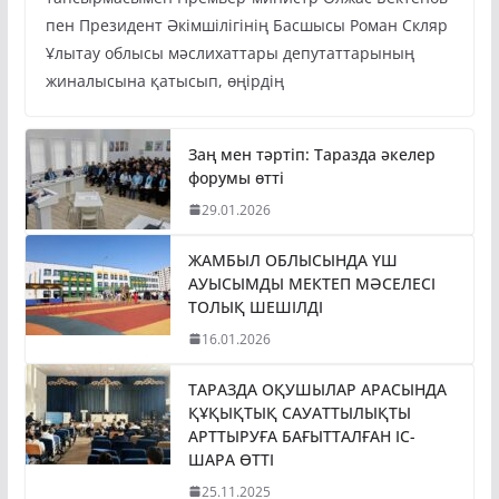
пен Президент Әкімшілігінің Басшысы Роман Скляр
Ұлытау облысы мәслихаттары депутаттарының
жиналысына қатысып, өңірдің
Заң мен тәртіп: Таразда әкелер
форумы өтті
29.01.2026
ЖАМБЫЛ ОБЛЫСЫНДА ҮШ
АУЫСЫМДЫ МЕКТЕП МӘСЕЛЕСІ
ТОЛЫҚ ШЕШІЛДІ
16.01.2026
ТАРАЗДА ОҚУШЫЛАР АРАСЫНДА
ҚҰҚЫҚТЫҚ САУАТТЫЛЫҚТЫ
АРТТЫРУҒА БАҒЫТТАЛҒАН ІС-
ШАРА ӨТТІ
25.11.2025