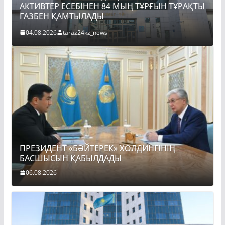
АКТИВТЕР ЕСЕБІНЕН 84 МЫҢ ТҰРҒЫН ТҰРАҚТЫ
ПРЕ
ГАЗБЕН ҚАМТЫЛАДЫ
БАС
04.08.2026
taraz24kz_news
06.0
ПРЕЗИДЕНТ «БӘЙТЕРЕК» ХОЛДИНГІНІҢ
БАСШЫСЫН ҚАБЫЛДАДЫ
06.08.2026