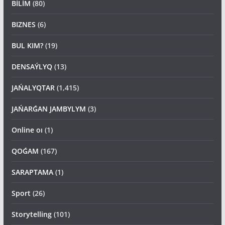
BİLİM
(80)
BIZNES
(6)
BUL KIM?
(19)
DENSAÝLYQ
(13)
JAŃALYQTAR
(1,415)
JAŃARǴAN JAMBYLYM
(3)
Online oı
(1)
QOǴAM
(167)
SARAPTAMA
(1)
Sport
(26)
Storytelling
(101)