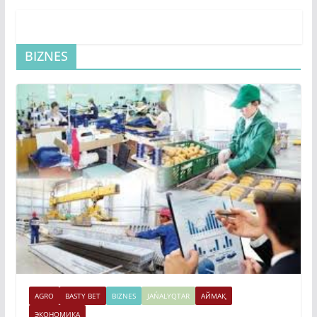
BIZNES
AGRO
BASTY BET
BIZNES
JAŃALYQTAR
АЙМАҚ
ЭКОНОМИКА