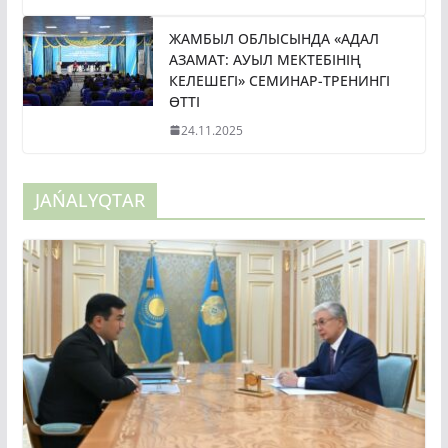
ЖАМБЫЛ ОБЛЫСЫНДА «АДАЛ
АЗАМАТ: АУЫЛ МЕКТЕБІНІҢ
КЕЛЕШЕГІ» СЕМИНАР-ТРЕНИНГІ
ӨТТІ
24.11.2025
JAŃALYQTAR