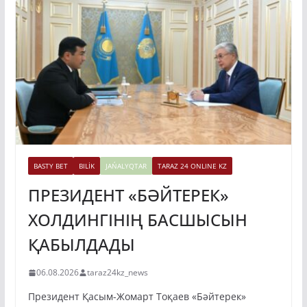
BASTY BET
BILİK
JAŃALYQTAR
TARAZ 24 ONLINE KZ
ПРЕЗИДЕНТ «БӘЙТЕРЕК»
ХОЛДИНГІНІҢ БАСШЫСЫН
ҚАБЫЛДАДЫ
06.08.2026
taraz24kz_news
Президент Қасым-Жомарт Тоқаев «Бәйтерек»