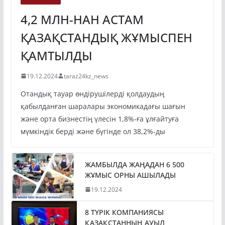
4,2 МЛН-НАН АСТАМ
ҚАЗАҚСТАНДЫҚ ЖҰМЫСПЕН
ҚАМТЫЛДЫ
19.12.2024
taraz24kz_news
Отандық тауар өндірушілерді қолдаудың
қабылданған шаралары экономикадағы шағын
және орта бизнестің үлесін 1,8%-ға ұлғайтуға
мүмкіндік берді және бүгінде ол 38,2%-ды
ЖАМБЫЛДА ЖАҢАДАН 6 500
ЖҰМЫС ОРНЫ АШЫЛАДЫ
19.12.2024
8 ТҮРІК КОМПАНИЯСЫ
ҚАЗАҚСТАННЫҢ АУЫЛ