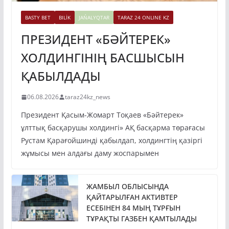
BASTY BET
BILİK
JAŃALYQTAR
TARAZ 24 ONLINE KZ
ПРЕЗИДЕНТ «БӘЙТЕРЕК»
ХОЛДИНГІНІҢ БАСШЫСЫН
ҚАБЫЛДАДЫ
06.08.2026
taraz24kz_news
Президент Қасым-Жомарт Тоқаев «Бәйтерек»
ұлттық басқарушы холдингі» АҚ басқарма төрағасы
Рустам Қарағойшинді қабылдап, холдингтің қазіргі
жұмысы мен алдағы даму жоспарымен
ЖАМБЫЛ ОБЛЫСЫНДА
ҚАЙТАРЫЛҒАН АКТИВТЕР
ЕСЕБІНЕН 84 МЫҢ ТҰРҒЫН
ТҰРАҚТЫ ГАЗБЕН ҚАМТЫЛАДЫ