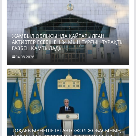
ЖАМБЫЛ ОБЛЫСЫНДА ҚАЙТАРЫЛҒАН
АКТИВТЕР ЕСЕБІНЕН 84 МЫҢ ТҰРҒЫН ТҰРАҚТЫ
ГАЗБЕН ҚАМТЫЛАДЫ
04.08.2026
ТОҚАЕВ БІРНЕШЕ ІРІ АВТОЖОЛ ЖОБАСЫНЫҢ