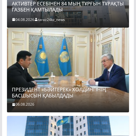
АКТИВТЕР ЕСЕБІНЕН 84 МЫҢ ТҰРҒЫН ТҰРАҚТЫ
ГАЗБЕН ҚАМТЫЛАДЫ
04.08.2026
taraz24kz_news
ПРЕЗИДЕНТ «БӘЙТЕРЕК» ХОЛДИНГІНІҢ
БАСШЫСЫН ҚАБЫЛДАДЫ
06.08.2026