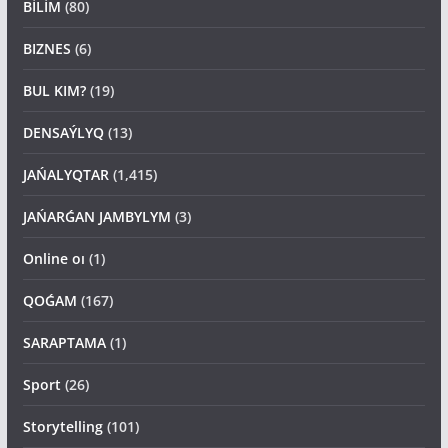
BİLİM
(80)
BIZNES
(6)
BUL KIM?
(19)
DENSAÝLYQ
(13)
JAŃALYQTAR
(1,415)
JAŃARǴAN JAMBYLYM
(3)
Online oı
(1)
QOǴAM
(167)
SARAPTAMA
(1)
Sport
(26)
Storytelling
(101)