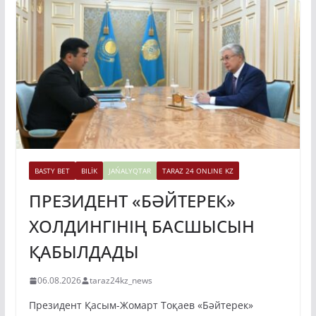
BASTY BET
BILİK
JAŃALYQTAR
TARAZ 24 ONLINE KZ
ПРЕЗИДЕНТ «БӘЙТЕРЕК»
ХОЛДИНГІНІҢ БАСШЫСЫН
ҚАБЫЛДАДЫ
06.08.2026
taraz24kz_news
Президент Қасым-Жомарт Тоқаев «Бәйтерек»