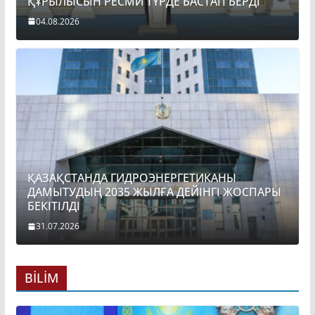
ҚҰРЫЛЫСЫН РЕСМИ ТҮРДЕ БАСТАП БЕРДІ
04.08.2026
ҚАЗАҚСТАНДА ГИДРОЭНЕРГЕТИКАНЫ
ДАМЫТУДЫҢ 2035 ЖЫЛҒА ДЕЙІНГІ ЖОСПАРЫ
БЕКІТІЛДІ
31.07.2026
BİLİM