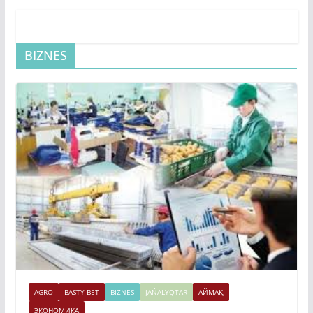
BIZNES
AGRO
BASTY BET
BIZNES
JAŃALYQTAR
АЙМАҚ
ЭКОНОМИКА