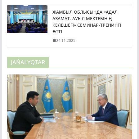
ЖАМБЫЛ ОБЛЫСЫНДА «АДАЛ
АЗАМАТ: АУЫЛ МЕКТЕБІНІҢ
КЕЛЕШЕГІ» СЕМИНАР-ТРЕНИНГІ
ӨТТІ
24.11.2025
JAŃALYQTAR