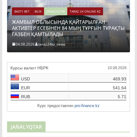
BASTY BET
BILİK
JAŃALYQTAR
TARAZ 24 ONLINE KZ
ЖАМБЫЛ ОБЛЫСЫНДА ҚАЙТАРЫЛҒАН
АКТИВТЕР ЕСЕБІНЕН 84 МЫҢ ТҰРҒЫН ТҰРАҚТЫ
ГАЗБЕН ҚАМТЫЛАДЫ
04.08.2026
taraz24kz_news
Курсы валют НБРК
10.08.2026
USD
469.93
EUR
541.64
RUB
5.71
Курс предоставлен
pro-finance.kz
JAŃALYQTAR