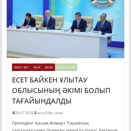
BASTY BET
BILİK
BİLİM
JAŃALYQTAR
ЕСЕТ БАЙКЕН ҰЛЫТАУ
ОБЛЫСЫНЫҢ ӘКІМІ БОЛЫП
ТАҒАЙЫНДАЛДЫ
20.07.2026
taraz24kz_news
Президент Қасым-Жомарт Тоқаевтың
тапсырмасымен Премьер-министр Олжас Бектенов