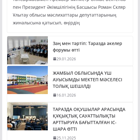
пен Президент Әкімшілігінің Басшысы Роман Скляр
Ұлытау облысы мәслихаттары депутаттарының
жиналысына қатысып, өңірдің
Заң мен тәртіп: Таразда әкелер
форумы өтті
29.01.2026
ЖАМБЫЛ ОБЛЫСЫНДА ҮШ
АУЫСЫМДЫ МЕКТЕП МӘСЕЛЕСІ
ТОЛЫҚ ШЕШІЛДІ
16.01.2026
ТАРАЗДА ОҚУШЫЛАР АРАСЫНДА
ҚҰҚЫҚТЫҚ САУАТТЫЛЫҚТЫ
АРТТЫРУҒА БАҒЫТТАЛҒАН ІС-
ШАРА ӨТТІ
25.11.2025