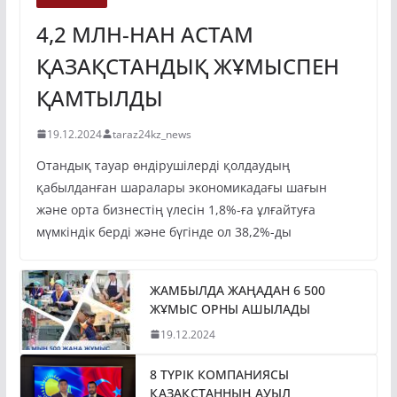
4,2 МЛН-НАН АСТАМ
ҚАЗАҚСТАНДЫҚ ЖҰМЫСПЕН
ҚАМТЫЛДЫ
19.12.2024
taraz24kz_news
Отандық тауар өндірушілерді қолдаудың
қабылданған шаралары экономикадағы шағын
және орта бизнестің үлесін 1,8%-ға ұлғайтуға
мүмкіндік берді және бүгінде ол 38,2%-ды
ЖАМБЫЛДА ЖАҢАДАН 6 500
ЖҰМЫС ОРНЫ АШЫЛАДЫ
19.12.2024
8 ТҮРІК КОМПАНИЯСЫ
ҚАЗАҚСТАННЫҢ АУЫЛ