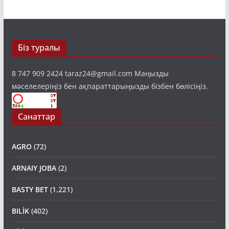
Біз туралы
8 747 909 2424 taraz24@gmail.com Маңызды
мәселелеріңіз бен ақпараттарыңызды бізбен бөлісіңіз.
Санаттар
AGRO
(72)
ARNAIY JOBA
(2)
BASTY BET
(1,221)
BILİK
(402)