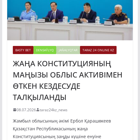
BASTY BET
DENSAÝLYQ
JAŃALYQTAR
TARAZ 24 ONLINE KZ
ЖАҢА КОНСТИТУЦИЯНЫҢ
МАҢЫЗЫ ОБЛЫС АКТИВІМЕН
ӨТКЕН КЕЗДЕСУДЕ
ТАЛҚЫЛАНДЫ
08.07.2026
taraz24kz_news
Жамбыл облысының әкімі Ербол Қарашөкеев
Қазақстан Республикасының жаңа
Конституциясының заңды күшіне енуіне