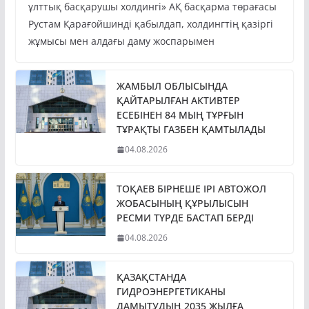
ұлттық басқарушы холдингі» АҚ басқарма төрағасы
Рустам Қарағойшинді қабылдап, холдингтің қазіргі
жұмысы мен алдағы даму жоспарымен
ЖАМБЫЛ ОБЛЫСЫНДА
ҚАЙТАРЫЛҒАН АКТИВТЕР
ЕСЕБІНЕН 84 МЫҢ ТҰРҒЫН
ТҰРАҚТЫ ГАЗБЕН ҚАМТЫЛАДЫ
04.08.2026
ТОҚАЕВ БІРНЕШЕ ІРІ АВТОЖОЛ
ЖОБАСЫНЫҢ ҚҰРЫЛЫСЫН
РЕСМИ ТҮРДЕ БАСТАП БЕРДІ
04.08.2026
ҚАЗАҚСТАНДА
ГИДРОЭНЕРГЕТИКАНЫ
ДАМЫТУДЫҢ 2035 ЖЫЛҒА